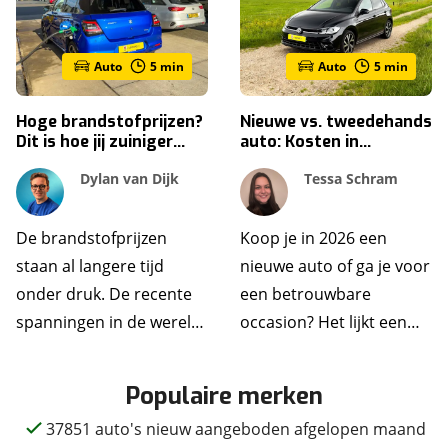
Auto
5
min
Auto
5
min
Hoge brandstofprijzen?
Nieuwe vs. tweedehands
Dit is hoe jij zuiniger
auto: Kosten in
kunt rijden
Nederland 2026 - een
Dylan van Dijk
Tessa Schram
compleet overzicht
De brandstofprijzen
Koop je in 2026 een
staan al langere tijd
nieuwe auto of ga je voor
onder druk. De recente
een betrouwbare
spanningen in de wereld
occasion? Het lijkt een
zorgen niet voor een
makkelijke keuze, maar
verlichting, integendeel:
achter de aanschafprijs
Populaire merken
automobilisten merken
schuilt een wereld aan
37851 auto's nieuw aangeboden afgelopen maand
het steeds meer in hun
kosten. Denk aan