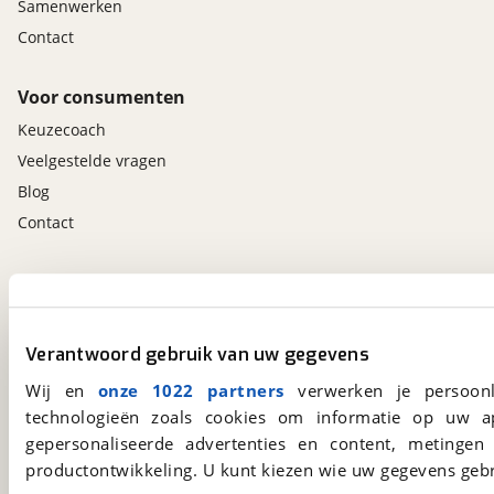
Samenwerken
Contact
Voor consumenten
Keuzecoach
Veelgestelde vragen
Blog
Contact
viaBOVAG.nl app
Altijd het meest recente aanbod bij de hand.
Download 'm nu.
Verantwoord gebruik van uw gegevens
Wij en
onze 1022 partners
verwerken je persoonl
technologieën zoals cookies om informatie op uw a
viaBOVAG.nl
gepersonaliseerde advertenties en content, metingen
Kosterijland
15
productontwikkeling. U kunt kiezen wie uw gegevens gebr
3981 AJ
Bunnik