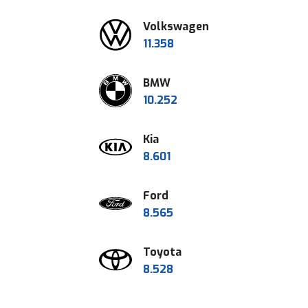
portemonnee. Waar een
afschrijving, belasting,
Volkswagen
ritje naar werk, familie of
brandstof, verzekering
11.358
de supermarkt vroeger
en onderhoud. Wie slim
nauwelijks opviel in het
wil kiezen kijkt naar de
BMW
maandbudget, voelt elke
totale kosten over
10.252
tankbeurt tegenwoordig
meerdere jaren. In dit
een stuk zwaarder.
overzicht lopen we de
Kia
Ondanks de
belangrijkste kosten stap
8.601
accijnsverlaging die de
voor stap langs, zodat je
Nederlandse overheid
makkelijker kiest wat
Ford
ingevoerd heeft blijft
financieel het beste past
8.565
brandstof een flinke
bij jouw situatie.
kostenpost voor veel
Toyota
huishoudens.
8.528