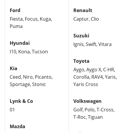
Ford
Renault
Fiesta
Focus
Kuga
Captur
Clio
Puma
Suzuki
Hyundai
Ignis
Swift
Vitara
I10
Kona
Tucson
Toyota
Kia
Aygo
Aygo X
C-HR
Ceed
Niro
Picanto
Corolla
RAV4
Yaris
Sportage
Stonic
Yaris Cross
Lynk & Co
Volkswagen
01
Golf
Polo
T-Cross
T-Roc
Tiguan
Mazda