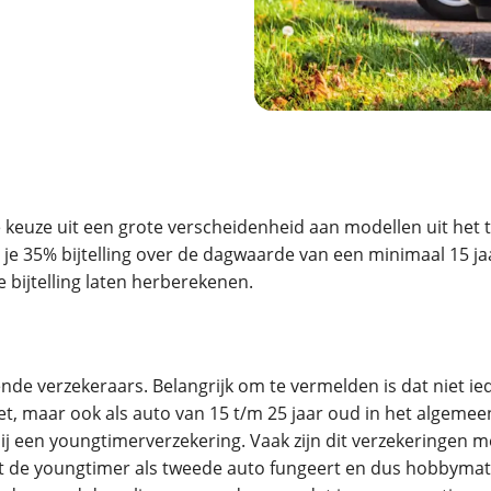
erbeteren. We tonen je graag relevante advertenties en geb
ag op en buiten onze website volgt – uiteraard op anoni
laimer en privacyverklaring
. Als je weigert, plaatsen we a
che cookies. Je voorkeuren kun je later altijd aan
je keuze uit een grote verscheidenheid aan modellen uit h
l je 35% bijtelling over de dagwaarde van een minimaal 15 
 bijtelling laten herberekenen.
ende verzekeraars. Belangrijk om te vermelden is dat niet 
zet, maar ook als auto van 15 t/m 25 jaar oud in het algemeen.
bij een youngtimerverzekering. Vaak zijn dit verzekeringen
t de youngtimer als tweede auto fungeert en dus hobbymati