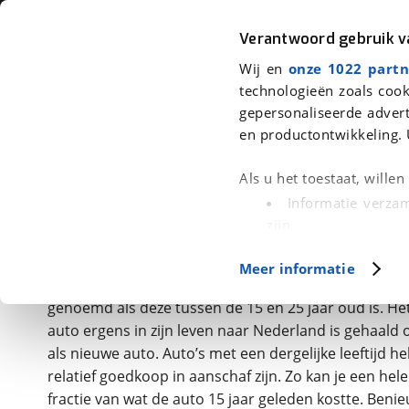
Auto
Fiets
Moto
Verantwoord gebruik 
Wij en
onze 1022 partn
<
Terug
|
Home
>
Auto > Youngtimers
technologieën zoals cook
gepersonaliseerde advert
Youngtimer kopen?
en productontwikkeling. 
Als u het toestaat, wille
Betrouwbare youngtimers op viaBOVA
Informatie verzam
zijn
De term ‘youngtimer’ komt geregeld voorbij, maar w
Uw apparaat id
eigenlijk? In feite is het een benaming voor oudere 
Meer informatie
(fingerprinting)
genoeg zijn om als oldtimer betiteld te worden. Ee
Lees meer over hoe uw
genoemd als deze tussen de 15 en 25 jaar oud is. Het
detailgedeelte
in. U k
auto ergens in zijn leven naar Nederland is gehaald 
Cookieverklaring.
als nieuwe auto. Auto’s met een dergelijke leeftijd h
relatief goedkoop in aanschaf zijn. Zo kan je een hel
Met cookies en vergelij
fractie van wat de auto 15 jaar geleden kostte. Ben
Functionele cookies zorg