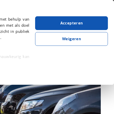
Over viaBOVAG.nl
 met behulp van
Accepteren
en met als doel
zicht in publiek
.
Weigeren
 nauwkeurig kan
 eigenschappen
rkeuren in het
trekken in de
lijke ervaring.
ytische cookies