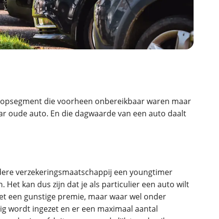
ruiken daarvoor
eme basis. Meer
lleen functionele
passen via de
et topsegment die voorheen onbereikbaar waren maar
jaar oude auto. En die dagwaarde van een auto daalt
iedere verzekeringsmaatschappij een youngtimer
 Het kan dus zijn dat je als particulier een auto wilt
 met een gunstige premie, maar waar wel onder
g wordt ingezet en er een maximaal aantal