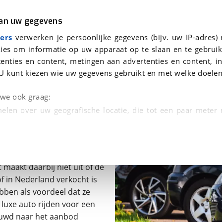
r
Kampeer
van uw gegevens
ers
verwerken je persoonlijke gegevens (bijv. uw IP-adres)
ies om informatie op uw apparaat op te slaan en te gebruik
enties en content, metingen aan advertenties en content, in
U kunt kiezen wie uw gegevens gebruikt en met welke doelen
n we ook graag:
G.nl
elen over uw geografische locatie, die tot een paar meter
at is een youngtimer
entificeren door het actief te scannen op specifieke
voertuigen die nog niet oud
n auto wordt youngtimer
 persoonlijke gegevens worden verwerkt en stel uw voo
 maakt daarbij niet uit of de
unt uw toestemming op elk moment wijzigen of in
of in Nederland verkocht is
ebben als voordeel dat ze
e luxe auto rijden voor een
kbare technieken zorgen we voor een betere en meer persoon
ieuwd naar het aanbod
en ervoor dat de website goed werkt. Ook gebruiken we anal