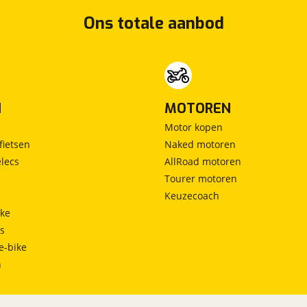
Ons totale aanbod
N
MOTOREN
Motor kopen
fietsen
Naked motoren
lecs
AllRoad motoren
Tourer motoren
Keuzecoach
ke
ts
e-bike
h