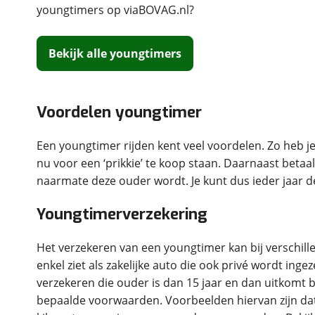
youngtimers op viaBOVAG.nl?
om de site continu te v
technologie die je gedr
weten? Bekijk onze
disc
Bekijk alle youngtimers
en beperkte analytis
voorkeurenpagina
.
Voordelen youngtimer
Een youngtimer rijden kent veel voordelen. Zo heb 
nu voor een ‘prikkie’ te koop staan. Daarnaast betaa
naarmate deze ouder wordt. Je kunt dus ieder jaar de
Youngtimerverzekering
Het verzekeren van een youngtimer kan bij verschill
enkel ziet als zakelijke auto die ook privé wordt inge
verzekeren die ouder is dan 15 jaar en dan uitkomt 
bepaalde voorwaarden. Voorbeelden hiervan zijn da