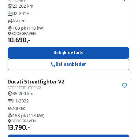
MT-10 ABS
23.202 km
02-2019
Naked
160 pk (118 kW)
BODEGRAVEN
10.690,-
Bekijk details
Bel aanbieder
Ducati
Streetfighter V2
STREETFIGHTER V2
35.200 km
11-2022
Naked
153 pk (113 kW)
BODEGRAVEN
13.790,-