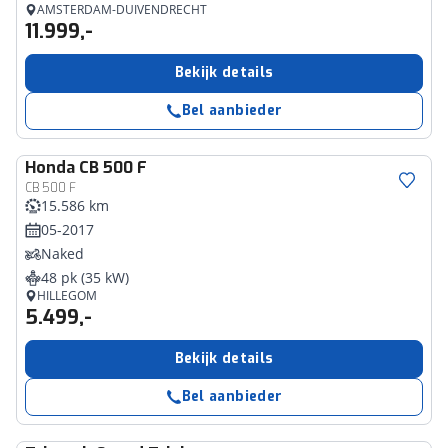
AMSTERDAM-DUIVENDRECHT
11.999,-
Bekijk details
Bel aanbieder
Honda
CB 500 F
CB 500 F
15.586 km
05-2017
Naked
48 pk (35 kW)
HILLEGOM
5.499,-
Bekijk details
Bel aanbieder