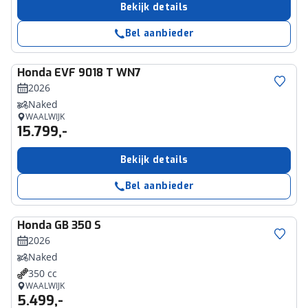
Bekijk details
Bel aanbieder
Honda
EVF 9018 T WN7
2026
Naked
WAALWIJK
15.799,-
Bekijk details
Bel aanbieder
Honda
GB 350 S
2026
Naked
350 cc
WAALWIJK
5.499,-