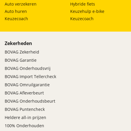
Auto verzekeren
Hybride fiets
Auto huren
Keuzehulp e-bike
Keuzecoach
Keuzecoach
Zekerheden
BOVAG Zekerheid
BOVAG Garantie
BOVAG Onderhoudsvrij
BOVAG Import Tellercheck
BOVAG Omruilgarantie
BOVAG Afleverbeurt
BOVAG Onderhoudsbeurt
BOVAG Puntencheck
Heldere all-in prijzen
100% Onderhouden