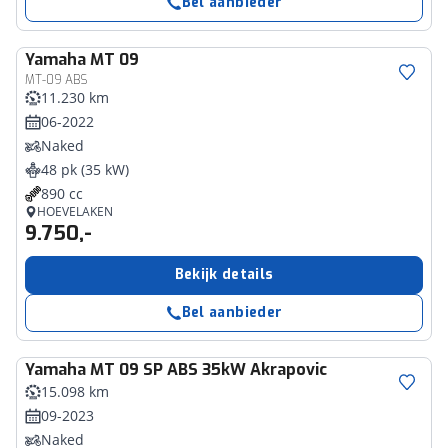
Bel aanbieder
Yamaha
MT 09
MT-09 ABS
11.230 km
06-2022
Naked
48 pk (35 kW)
890 cc
HOEVELAKEN
9.750,-
Bekijk details
Bel aanbieder
Yamaha
MT 09 SP ABS 35kW Akrapovic
15.098 km
09-2023
Naked