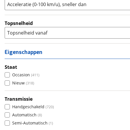
Acceleratie (0-100 km/u), sneller dan
Topsnelheid
Topsnelheid vanaf
Eigenschappen
Staat
Occasion
(
411
)
Nieuw
(
318
)
Transmissie
Handgeschakeld
(
720
)
Automatisch
(
8
)
Semi-Automatisch
(
1
)