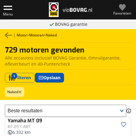
Favorieten
Menu
BOVAG garantie
|
Motor
>
Motoren
>
Naked
729 motoren gevonden
Alle occasions inclusief BOVAG Garantie, Omruilgarantie,
Afleverbeurt en 40-Puntencheck
1
Filteren
Opslaan
Naked
Sorteer resultaten
Yamaha
MT 09
MT-09 Y-AMT
6.332 km