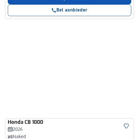
Bel aanbieder
Honda
CB 1000
2026
Naked