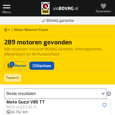
Favorieten
Menu
BOVAG garantie
|
Motor
>
Motoren
>
Tourer
289 motoren gevonden
Alle occasions inclusief BOVAG Garantie, Omruilgarantie,
Afleverbeurt en 40-Puntencheck
1
Filteren
Opslaan
Tourer
Sorteer resultaten
Moto Guzzi
V85 TT
MOTO GUZZI V 85 Tt
26.762 km