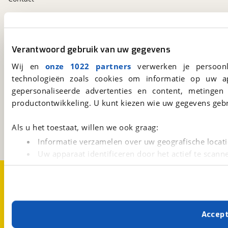
viaBOVAG.nl app
Altijd het meest recente aanbod bij de hand.
Verantwoord gebruik van uw gegevens
Download 'm nu.
Wij en
onze 1022 partners
verwerken je persoonl
technologieën zoals cookies om informatie op uw a
gepersonaliseerde advertenties en content, metingen
viaBOVAG.nl
productontwikkeling. U kunt kiezen wie uw gegevens gebr
Kosterijland
15
3981 AJ
Bunnik
Als u het toestaat, willen we ook graag:
Een initiatief van
BOVAG
Informatie verzamelen over uw geografische locati
Uw apparaat identificeren door het actief te scann
Lees meer over hoe uw persoonlijke gegevens worden ve
Over viaBOVAG.nl
Disclaimer- en Privacyverklaring
U kunt uw toestemming op elk moment wijzigen of intrekk
Cookievoorkeuren
Vacatures
Met cookies en vergelijkbare technieken zorgen we voor 
Accep
cookies zorgen ervoor dat de website goed werkt. Ook g