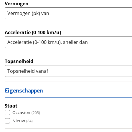
Trial
(
0
)
Vermogen
Trike
(
8
)
Vermogen (pk) van
Zijspan
(
0
)
Acceleratie (0-100 km/u)
Acceleratie (0-100 km/u), sneller dan
Topsnelheid
Topsnelheid vanaf
Eigenschappen
Staat
Occasion
(
205
)
Nieuw
(
84
)