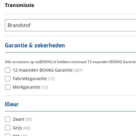
Transmissie
Handgeschakeld
(
278
)
Automatisch
(
7
)
Brandstof
Semi-Automatisch
(
4
)
Garantie & zekerheden
Alle occasions op viaBOVAG.nl hebben minimaal 12 maanden BOVAG Garanti
12 maanden BOVAG Garantie
(
287
)
Fabrieksgarantie
(
72
)
Merkgarantie
(
13
)
Kleur
Zwart
(
97
)
Grijs
(
43
)