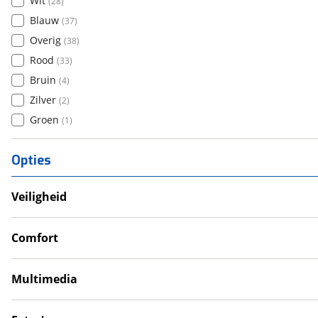
Wit
(
28
)
Blauw
(
37
)
Overig
(
38
)
Rood
(
33
)
Bruin
(
4
)
Zilver
(
2
)
Groen
(
1
)
Opties
Veiligheid
Anti Blokkeer Systeem (ABS)
LED verlichting
Comfort
Tractie Controle Systeem (TCS)
Cruise Control
Valbeugel
Gear indicator
Multimedia
Handkappen
Navigatie
Handvatverwarming
Radio