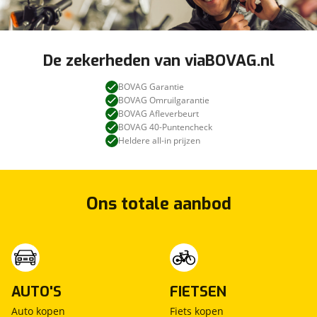
De zekerheden van viaBOVAG.nl
BOVAG Garantie
BOVAG Omruilgarantie
BOVAG Afleverbeurt
BOVAG 40-Puntencheck
Heldere all-in prijzen
Ons totale aanbod
AUTO'S
FIETSEN
Auto kopen
Fiets kopen