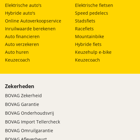
Elektrische auto's
Elektrische fietsen
Hybride auto's
Speed pedelecs
Online Autoverkoopservice
Stadsfiets
Inruilwaarde berekenen
Racefiets
Auto financieren
Mountainbike
Auto verzekeren
Hybride fiets
Auto huren
Keuzehulp e-bike
Keuzecoach
Keuzecoach
Zekerheden
BOVAG Zekerheid
BOVAG Garantie
BOVAG Onderhoudsvrij
BOVAG Import Tellercheck
BOVAG Omruilgarantie
BOVAG Afleverbeurt