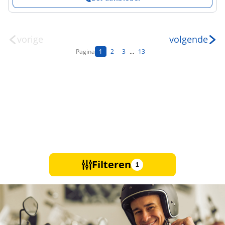
vorige
volgende
Pagina
1
2
3
...
13
Filteren
1