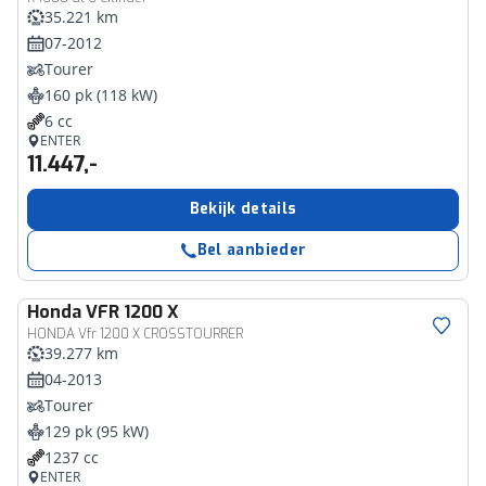
35.221 km
07-2012
Tourer
160 pk (118 kW)
6 cc
ENTER
11.447,-
Bekijk details
Bel aanbieder
Honda
VFR 1200 X
HONDA Vfr 1200 X CROSSTOURRER
39.277 km
04-2013
Tourer
129 pk (95 kW)
1237 cc
ENTER