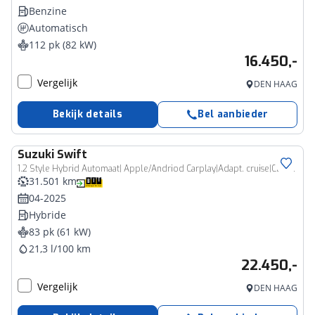
Benzine
Automatisch
112 pk (82 kW)
16.450,-
Vergelijk
DEN HAAG
Bekijk details
Bel aanbieder
Suzuki
Swift
1.2 Style Hybrid Automaat| Apple/Andriod Carplay|Adapt. cruise|Climacontrole| Keyless|Parkeersensoren|Stoelverwarming
31.501 km
04-2025
Hybride
83 pk (61 kW)
21,3 l/100 km
22.450,-
Vergelijk
DEN HAAG