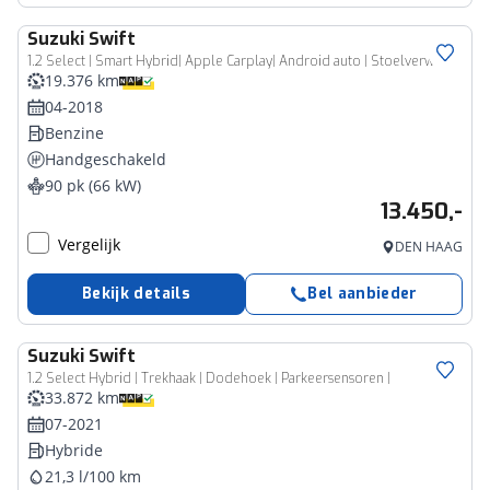
Suzuki
Swift
1.2 Select | Smart Hybrid| Apple Carplay| Android auto | Stoelverwarming| Achteruitrij camera
19.376 km
04-2018
Benzine
Handgeschakeld
90 pk (66 kW)
13.450,-
Vergelijk
DEN HAAG
Bekijk details
Bel aanbieder
Suzuki
Swift
1.2 Select Hybrid | Trekhaak | Dodehoek | Parkeersensoren |
33.872 km
07-2021
Hybride
21,3 l/100 km