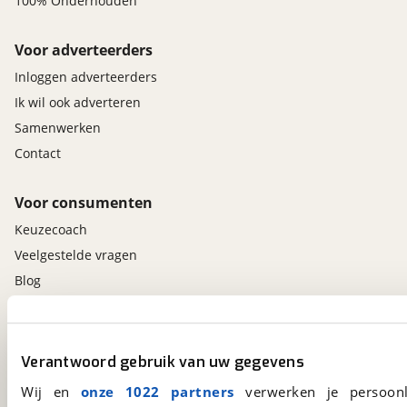
100% Onderhouden
Voor adverteerders
Inloggen adverteerders
Ik wil ook adverteren
Samenwerken
Contact
Voor consumenten
Keuzecoach
Veelgestelde vragen
Blog
Contact
viaBOVAG.nl app
Verantwoord gebruik van uw gegevens
Altijd het meest recente aanbod bij de hand.
Wij en
onze 1022 partners
verwerken je persoonl