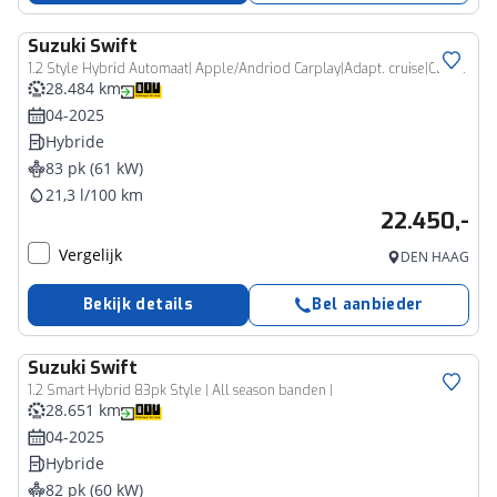
Suzuki
Swift
1.2 Style Hybrid Automaat| Apple/Andriod Carplay|Adapt. cruise|Climacontrole| Keyless|Parkeersensoren|Stoelverwarming
28.484 km
04-2025
Hybride
83 pk (61 kW)
21,3 l/100 km
22.450,-
Vergelijk
DEN HAAG
Bekijk details
Bel aanbieder
Suzuki
Swift
1.2 Smart Hybrid 83pk Style | All season banden |
28.651 km
04-2025
Hybride
82 pk (60 kW)