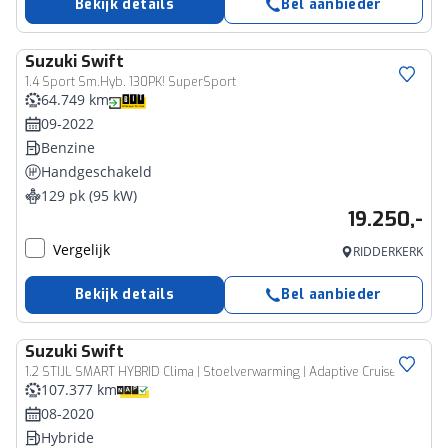
Bekijk details
Bel aanbieder
Suzuki
Swift
1.4 Sport Sm.Hyb. 130PK! SuperSport
64.749 km
09-2022
Benzine
Handgeschakeld
129 pk (95 kW)
19.250,-
Vergelijk
RIDDERKERK
Bekijk details
Bel aanbieder
Suzuki
Swift
1.2 STIJL SMART HYBRID Clima | Stoelverwarming | Adaptive Cruise
107.377 km
08-2020
Hybride