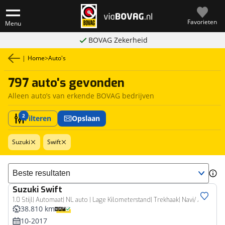
Favorieten
Menu
BOVAG Zekerheid
|
Home
>
Auto's
797 auto's gevonden
Alleen auto’s van erkende BOVAG bedrijven
2
Filteren
Opslaan
Suzuki
Swift
Sorteer resultaten
Suzuki
Swift
1.0 Stijl| Automaat| NL auto | Lage Kilometerstand| Trekhaak| Navi/ Apple/Andriod Auto | Adap. Cruise | Clima|Camera|
38.810 km
10-2017