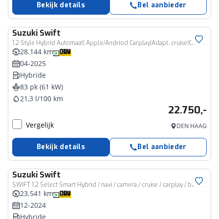
Bekijk details
Bel aanbieder
Suzuki
Swift
1.2 Style Hybrid Automaat| Apple/Andriod Carplay|Adapt. cruise|Climacontrole| Keyless|Parkeersensoren|Stoelverwarming
28.144 km
04-2025
Hybride
83 pk (61 kW)
21,3 l/100 km
22.750,-
Vergelijk
DEN HAAG
Bekijk details
Bel aanbieder
Suzuki
Swift
SWIFT 1.2 Select Smart Hybrid / navi / camera / cruise / carplay / boeken
23.541 km
12-2024
Hybride