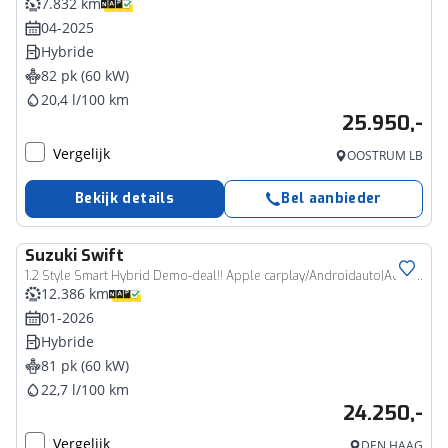
7.832 km
04-2025
Hybride
82 pk (60 kW)
20,4 l/100 km
25.950,-
Vergelijk
OOSTRUM LB
Bekijk details
Bel aanbieder
Suzuki
Swift
1.2 Style Smart Hybrid Demo-deal!! Apple carplay/Androidauto|Adapt. cruise |Climacontrole| Keyless |Parkeersensoren|
12.386 km
01-2026
Hybride
81 pk (60 kW)
22,7 l/100 km
24.250,-
Vergelijk
DEN HAAG