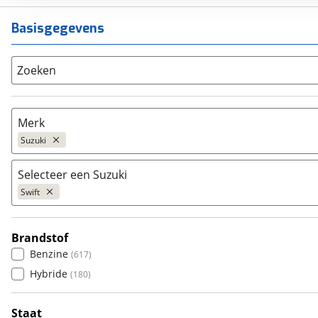
Basisgegevens
Zoeken
Merk
Suzuki
Selecteer een Suzuki
Populair
Swift
Audi
(
5455
)
BMW
(
10268
)
Brandstof
Citroën
Across
(
3568
)
(
14
)
Benzine
(
617
)
Fiat
Alto
(
2471
)
(
41
)
Hybride
(
180
)
Ford
Baleno
(
8561
)
(
19
)
Hyundai
Cappuccino
(
3681
)
(
1
)
Staat