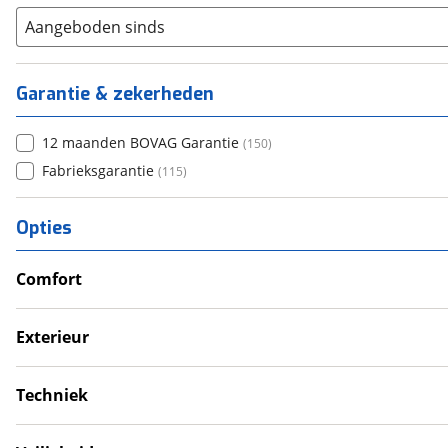
Nee
(
16
)
Aangeboden sinds
Garantie & zekerheden
12 maanden BOVAG Garantie
(
150
)
Fabrieksgarantie
(
115
)
Opties
Comfort
Airco
Douche
Exterieur
Televisie
Dakluik
Verwarmde leefruimte
Fietsendrager
Techniek
Wasruimte met toilet
Luifel
Eigen accu
Schotel
Omvormer