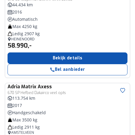
44.434 km
2016
Automatisch
Max 4250 kg
Ledig 2907 kg
HEINENOORD
58.990,-
Bekijk details
Bel aanbieder
Adria
Matrix Axess
670 SP Hefbed Dakairco veel opts
113.754 km
2017
Handgeschakeld
Max 3500 kg
Ledig 2911 kg
AMSTELVEEN