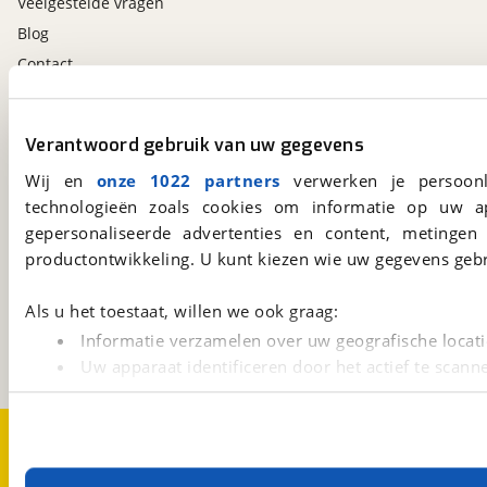
Veelgestelde vragen
Blog
Contact
viaBOVAG.nl app
Verantwoord gebruik van uw gegevens
Altijd het meest recente aanbod bij de hand.
Wij en
onze 1022 partners
verwerken je persoonl
Download 'm nu.
technologieën zoals cookies om informatie op uw a
gepersonaliseerde advertenties en content, metingen
productontwikkeling. U kunt kiezen wie uw gegevens gebr
viaBOVAG.nl
Kosterijland
15
Als u het toestaat, willen we ook graag:
3981 AJ
Bunnik
Informatie verzamelen over uw geografische locati
Een initiatief van
BOVAG
Uw apparaat identificeren door het actief te scann
Lees meer over hoe uw persoonlijke gegevens worden ve
U kunt uw toestemming op elk moment wijzigen of intrekk
Over viaBOVAG.nl
Disclaimer- en Privacyverklaring
Cookievoorkeuren
Vacatures
Met cookies en vergelijkbare technieken zorgen we voor 