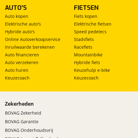
AUTO'S
FIETSEN
Auto kopen
Fiets kopen
Elektrische auto's
Elektrische fietsen
Hybride auto's
Speed pedelecs
Online Autoverkoopservice
Stadsfiets
Inruilwaarde berekenen
Racefiets
Auto financieren
Mountainbike
Auto verzekeren
Hybride fiets
Auto huren
Keuzehulp e-bike
Keuzecoach
Keuzecoach
Zekerheden
BOVAG Zekerheid
BOVAG Garantie
BOVAG Onderhoudsvrij