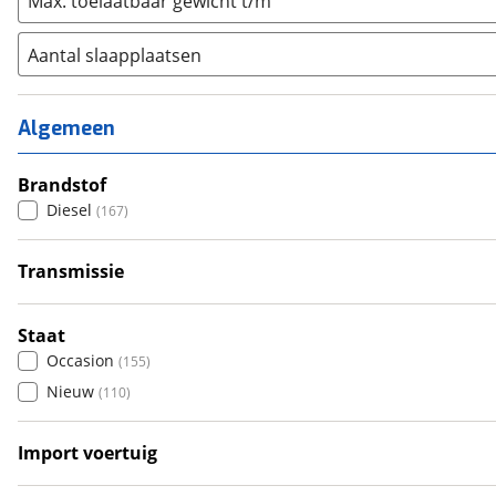
Max. toelaatbaar gewicht t/m
Aantal slaapplaatsen
1
(
2
)
2
(
59
)
Algemeen
3
(
54
)
4
Brandstof
(
90
)
Diesel
(
167
)
5
(
14
)
6+
(
13
)
Transmissie
Handgeschakeld
(
68
)
Automatisch
(
99
)
Staat
Occasion
(
155
)
Nieuw
(
110
)
Import voertuig
Ja
(
6
)