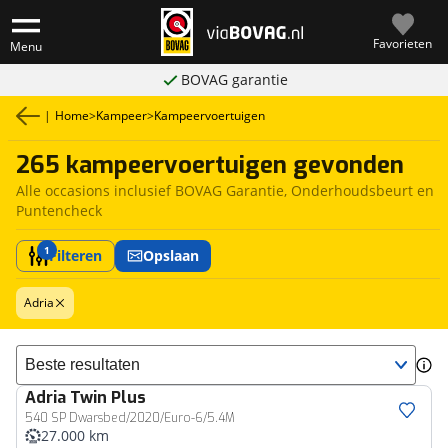
Favorieten
Menu
BOVAG garantie
|
Home
>
Kampeer
>
Kampeervoertuigen
265 kampeervoertuigen gevonden
Alle occasions inclusief BOVAG Garantie, Onderhoudsbeurt en
Puntencheck
1
Filteren
Opslaan
Adria
Sorteer resultaten
Adria
Twin Plus
540 SP Dwarsbed/2020/Euro-6/5.4M
27.000 km