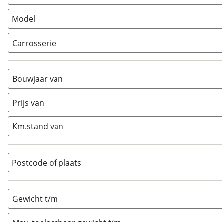
Model
Carrosserie
Alkoof
(
3
)
Busmodel
(
54
)
Bouwjaar van
Caravan
(
98
)
Half-integraal
(
78
)
Prijs van
Integraal
(
11
)
Km.stand van
Opzetunit
(
0
)
Overig
(
20
)
Vouwwagen
(
0
)
Postcode of plaats
Gewicht t/m