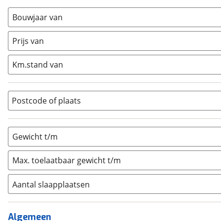
Busmodel
(
11
)
Bouwjaar van
Caravan
(
0
)
Half-integraal
(
0
)
Prijs van
Integraal
(
0
)
Km.stand van
Opzetunit
(
0
)
Overig
(
0
)
Vouwwagen
(
0
)
Postcode of plaats
Gewicht t/m
Max. toelaatbaar gewicht t/m
Aantal slaapplaatsen
1
(
0
)
2
(
9
)
Algemeen