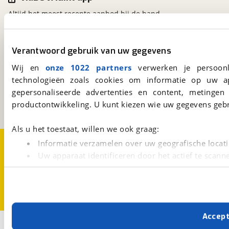
Altijd het meest recente aanbod bij de hand.
Download 'm nu.
Verantwoord gebruik van uw gegevens
viaBOVAG.nl
Wij en
onze 1022 partners
verwerken je persoonl
Kosterijland
15
technologieën zoals cookies om informatie op uw a
3981 AJ
Bunnik
gepersonaliseerde advertenties en content, metingen
Een initiatief van
productontwikkeling. U kunt kiezen wie uw gegevens gebr
BOVAG
Als u het toestaat, willen we ook graag:
Over viaBOVAG.nl
Disclaimer- en Privacyverklaring
Informatie verzamelen over uw geografische locati
Cookievoorkeuren
Vacatures
Uw apparaat identificeren door het actief te scann
Lees meer over hoe uw persoonlijke gegevens worden ve
U kunt uw toestemming op elk moment wijzigen of intrekk
Met cookies en vergelijkbare technieken zorgen we voor 
Accep
cookies zorgen ervoor dat de website goed werkt. Ook g
2
Opslaan