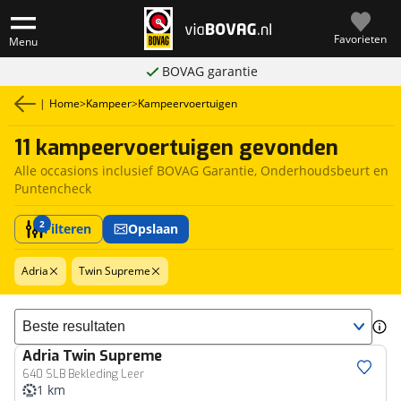
Favorieten
Menu
BOVAG garantie
|
Home
>
Kampeer
>
Kampeervoertuigen
11 kampeervoertuigen gevonden
Alle occasions inclusief BOVAG Garantie, Onderhoudsbeurt en
Puntencheck
2
Filteren
Opslaan
Adria
Twin Supreme
Sorteer resultaten
Adria
Twin Supreme
640 SLB Bekleding Leer
1 km