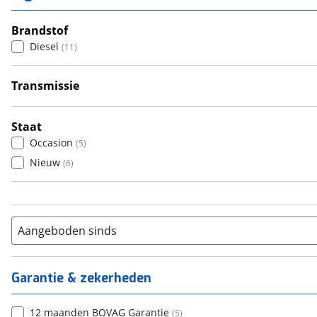
3
(
2
)
4
Brandstof
(
0
)
Diesel
(
11
)
5
(
0
)
6+
(
0
)
Transmissie
Handgeschakeld
(
2
)
Automatisch
(
9
)
Staat
Occasion
(
5
)
Nieuw
(
6
)
Aangeboden sinds
Garantie & zekerheden
12 maanden BOVAG Garantie
(
5
)