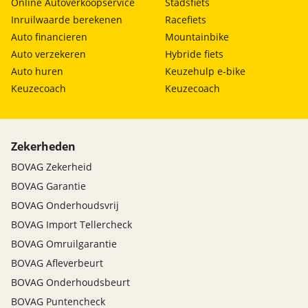
Online Autoverkoopservice
Stadsfiets
Inruilwaarde berekenen
Racefiets
Auto financieren
Mountainbike
Auto verzekeren
Hybride fiets
Auto huren
Keuzehulp e-bike
Keuzecoach
Keuzecoach
Zekerheden
BOVAG Zekerheid
BOVAG Garantie
BOVAG Onderhoudsvrij
BOVAG Import Tellercheck
BOVAG Omruilgarantie
BOVAG Afleverbeurt
BOVAG Onderhoudsbeurt
BOVAG Puntencheck