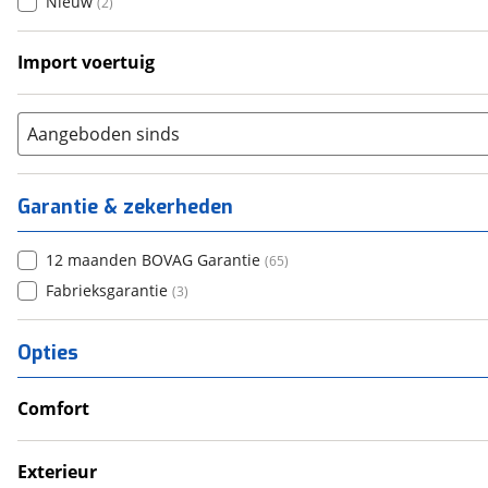
Nieuw
(
2
)
Import voertuig
Ja
(
4
)
Nee
(
4
)
Aangeboden sinds
Garantie & zekerheden
12 maanden BOVAG Garantie
(
65
)
Fabrieksgarantie
(
3
)
Opties
Comfort
Airco
Douche
Exterieur