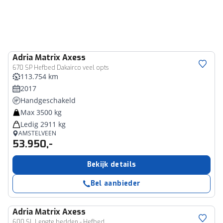
Adria
Matrix Axess
670 SP Hefbed Dakairco veel opts
113.754 km
2017
Handgeschakeld
Max 3500 kg
Ledig 2911 kg
AMSTELVEEN
53.950,-
Bekijk details
Bel aanbieder
Adria
Matrix Axess
600 SL Lengte bedden - Hefbed