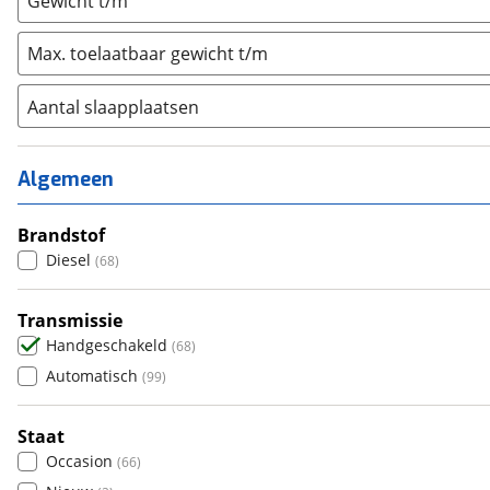
Gewicht t/m
Max. toelaatbaar gewicht t/m
Aantal slaapplaatsen
1
(
0
)
2
(
14
)
Algemeen
3
(
21
)
4
Brandstof
(
12
)
Diesel
(
68
)
5
(
8
)
6+
(
1
)
Transmissie
Handgeschakeld
(
68
)
Automatisch
(
99
)
Staat
Occasion
(
66
)