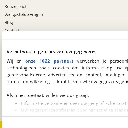
Keuzecoach
Veelgestelde vragen
Blog
Contact
viaBOVAG.nl app
Verantwoord gebruik van uw gegevens
Altijd het meest recente aanbod bij de hand.
Wij en
onze 1022 partners
verwerken je persoonl
Download 'm nu.
technologieën zoals cookies om informatie op uw a
gepersonaliseerde advertenties en content, metingen
productontwikkeling. U kunt kiezen wie uw gegevens gebr
viaBOVAG.nl
Kosterijland
15
Als u het toestaat, willen we ook graag:
3981 AJ
Bunnik
Informatie verzamelen over uw geografische locati
Een initiatief van
BOVAG
Uw apparaat identificeren door het actief te scann
Lees meer over hoe uw persoonlijke gegevens worden ve
U kunt uw toestemming op elk moment wijzigen of intrekk
Over viaBOVAG.nl
Disclaimer- en Privacyverklaring