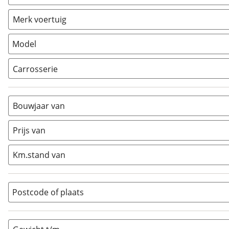
Caravan
(
0
)
Vouwwagen
(
0
)
Merk voertuig
Model
Carrosserie
Alkoof
(
2
)
Busmodel
(
17
)
Bouwjaar van
Caravan
(
0
)
Half-integraal
(
36
)
Prijs van
Integraal
(
2
)
Km.stand van
Opzetunit
(
0
)
Overig
(
10
)
Vouwwagen
(
0
)
Postcode of plaats