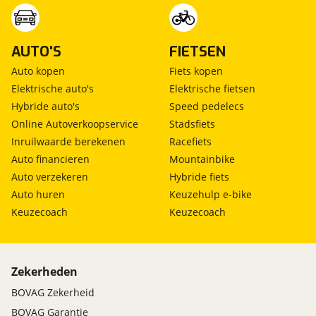
AUTO'S
FIETSEN
Auto kopen
Fiets kopen
Elektrische auto's
Elektrische fietsen
Hybride auto's
Speed pedelecs
Online Autoverkoopservice
Stadsfiets
Inruilwaarde berekenen
Racefiets
Auto financieren
Mountainbike
Auto verzekeren
Hybride fiets
Auto huren
Keuzehulp e-bike
Keuzecoach
Keuzecoach
Zekerheden
BOVAG Zekerheid
BOVAG Garantie