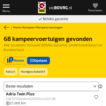
Favorieten
Menu
BOVAG garantie
|
Home
>
Kampeer
>
Kampeervoertuigen
68 kampeervoertuigen gevonden
Alle occasions inclusief BOVAG Garantie, Onderhoudsbeurt en
Puntencheck
2
Filteren
Opslaan
Adria
Handgeschakeld
Sorteer resultaten
Adria
Twin Plus
540 SP Dwarsbed/2020/Euro-6/5.4M
27.000 km