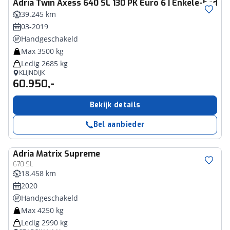
Adria
Twin Axess 640 SL 130 PK Euro 6 | Enkele-bedden
39.245 km
03-2019
Handgeschakeld
Max 3500 kg
Ledig 2685 kg
KLIJNDIJK
60.950,-
Bekijk details
Bel aanbieder
Adria
Matrix Supreme
670 SL
18.458 km
2020
Handgeschakeld
Max 4250 kg
Ledig 2990 kg