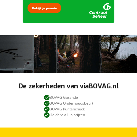
- Slechts 44.509 km
- Afkomstig van de 2e particuliere eigenaar
- Truma Aventa Dakairco met verwarmingsfunctie
- Kenwood multimediasysteem met o.a. DAB, Aux
input. & Bluetooth, Tevens is navigeren mogelijk
doormiddel van Apple CarPlay & Android Auto
- Camos achteruitrijcamera
- Zeer ruime 4 persoons camper
- Ruim Queensbed
- Ruim 2 persoons hefbed
- Luxe draaibare cabinestoelen. Tevens in hoogte
De zekerheden van viaBOVAG.nl
verstelbaar, kantelbaar en voorzien van 2
armleuningen
BOVAG Garantie
- 95 Ah Varta huishoudaccu
BOVAG Onderhoudsbeurt
- 100 Watt zonnepaneel
BOVAG Puntencheck
Heldere all-in prijzen
- Truma Monocontrol met gasfilters en
crashsensor
- Ruimte voor 2 gasflessen van 11kg