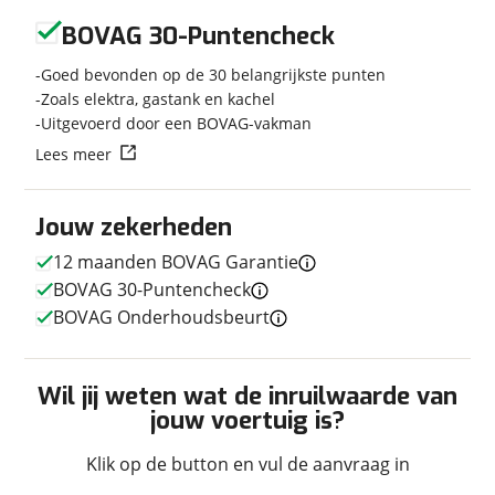
Uitvoering
SONIC I 600 SC 130 pk
Geen reviews gevonden
Euro6 Fiat Ducato NL-
BOVAG 30-Puntencheck
Camper **Queensbed/4
slaapplaatsen/Luifel/Memo
Goed bevonden op de 30 belangrijkste punten
chassis
Zoals elektra, gastank en kachel
drager/Dakairco/Bearlock/Z
Uitgevoerd door een BOVAG-vakman
eer
Lees meer
Kenteken
SF970G
Kilometerstand
44.509 km
Bouwjaar
Jouw zekerheden
3-2018
Modeljaar
2018
12 maanden BOVAG Garantie
Leeftijd
8 jaar en 5 maanden
BOVAG 30-Puntencheck
Carrosserievorm
Integraal
BOVAG Onderhoudsbeurt
Soort voertuig
Camper
Nieuw of occasion
Occasion
Wil jij weten wat de inruilwaarde van
jouw voertuig is?
Klik op de button en vul de aanvraag in
Techniek