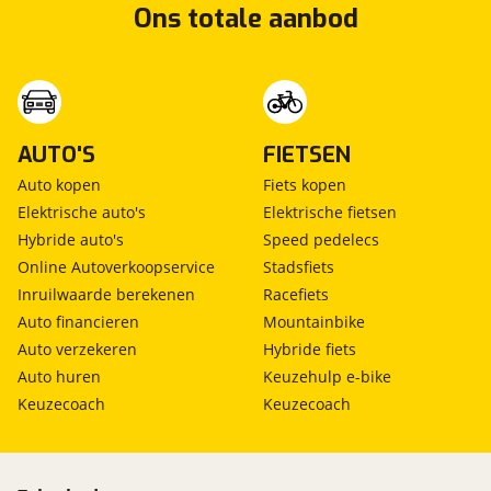
- Thule single step opstaptrede voor de
Ons totale aanbod
toegansdeur
- Brede Thule Omnistor cassetteluifel
- Euro 6 motor
- Ruime garage
- Memo M Star fietsendrager voor 2 fietsen
AUTO'S
FIETSEN
(Draagvermogen 75 kg)
Auto kopen
Fiets kopen
- Michelin Agilis CrossClimate Camping all-season
Elektrische auto's
Elektrische fietsen
banden van 2023
Hybride auto's
Speed pedelecs
- D-riem vervangen in 2024
Online Autoverkoopservice
Stadsfiets
- Reservewiel
Inruilwaarde berekenen
Racefiets
- Thetford XXL Koelkast (142 liter, hoog model) met
Auto financieren
Mountainbike
vriesvak
Auto verzekeren
Hybride fiets
- Avtex TV met volautomatische Teleco
Auto huren
Keuzehulp e-bike
satellietschotel
Keuzecoach
Keuzecoach
INDELING