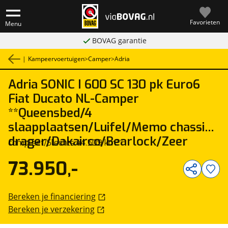
Favorieten
Menu
BOVAG garantie
|
Kampeervoertuigen
>
Camper
>
Adria
Adria
SONIC I 600 SC 130 pk Euro6
1
/
80
Fiat Ducato NL-Camper
**Queensbed/4
slaapplaatsen/Luifel/Memo chassis
drager/Dakairco/Bearlock/Zeer
compleet/Slechts 44.509 km**
73.950,-
Bereken je financiering
Bereken je verzekering