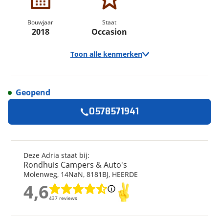
Bouwjaar
Staat
2018
Occasion
Toon alle kenmerken
Geopend
Algemeen
0578571941
Merk
Adria
Automerk camper
Fiat
Model
SONIC I 600 SC 130 pk
Deze Adria staat bij:
Euro6 Fiat Ducato NL-
Rondhuis Campers & Auto's
Camper **Queensbed/4
Molenweg
,
14
NaN
,
8181BJ
,
HEERDE
slaapplaatsen/Luifel/Memo
4,6
chassis
4,6
437 reviews
drager/Dakairco/Bearlock/Z
437 reviews
eer