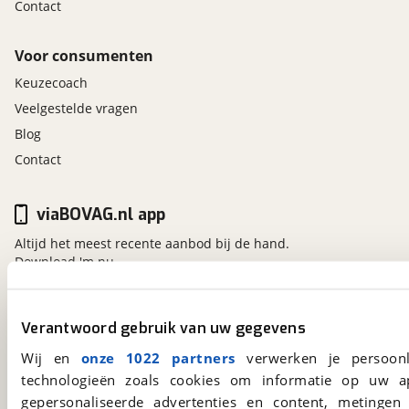
Contact
CABINEGEDEELTE
- Airconditioning
Voor consumenten
- Luxe draaibare cabinestoelen. Tevens in hoogte
Keuzecoach
verstelbaar, kantelbaar en voorzien van 2
Veelgestelde vragen
armleuningen
Blog
- Luxe stoffen bekleding
Contact
- Het stuur is in hoogte verstelbaar
- Stuurbekrachtiging
viaBOVAG.nl app
- Elektrisch bedienbare portierruit aan de
chauffeurszijde
Altijd het meest recente aanbod bij de hand.
- Groot schuifraam aan de passagierszijde
Download 'm nu.
- Elektrisch bedienbare & verwarmde
buitenspiegels
Verantwoord gebruik van uw gegevens
- Dodehoekspiegel links en rechts
viaBOVAG.nl
- Kenwood multimediasysteem met o.a. DAB, Aux
Wij en
onze 1022 partners
verwerken je persoonl
Kosterijland
15
3981 AJ
Bunnik
input. & Bluetooth, Tevens is navigeren mogelijk
technologieën zoals cookies om informatie op uw a
Een initiatief van
doormiddel van Apple CarPlay & Android Auto
gepersonaliseerde advertenties en content, metingen
BOVAG