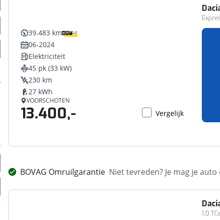
Daci
Expres
39.483 km
06-2024
Elektriciteit
45 pk (33 kW)
230 km
27 kWh
VOORSCHOTEN
13.400,-
Vergelijk
BOVAG Omruilgarantie
Niet tevreden? Je mag je auto
Daci
1.0 T