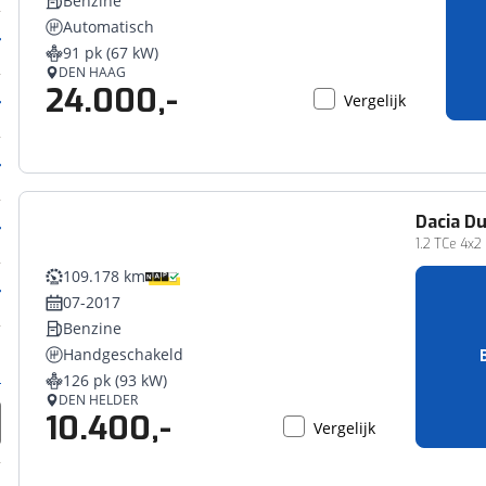
Benzine
Automatisch
91 pk (67 kW)
DEN HAAG
24.000,-
Vergelijk
Dacia
Du
1.2 TCe 4x2
109.178 km
07-2017
Benzine
Handgeschakeld
126 pk (93 kW)
DEN HELDER
10.400,-
Vergelijk