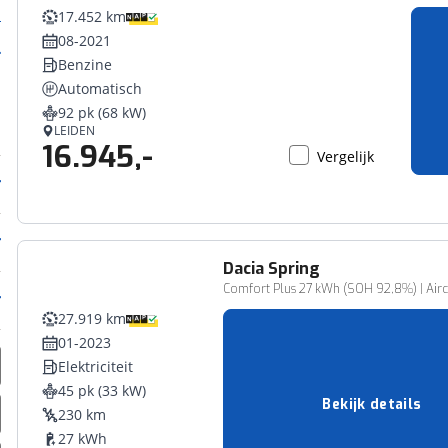
17.452 km
08-2021
Benzine
Automatisch
92 pk (68 kW)
LEIDEN
16.945,-
Vergelijk
Dacia
Spring
Comfort Plus 27 kWh (SOH 92,8%) | Airco
27.919 km
01-2023
Elektriciteit
45 pk (33 kW)
Bekijk details
230 km
27 kWh