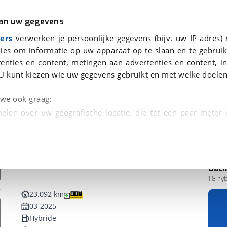
r
Kampeer
van uw gegevens
ers
verwerken je persoonlijke gegevens (bijv. uw IP-adres)
ies om informatie op uw apparaat op te slaan en te gebruik
enties en content, metingen aan advertenties en content, in
vonden
U kunt kiezen wie uw gegevens gebruikt en met welke doelen
n we ook graag:
elen over uw geografische locatie, die tot een paar meter
entificeren door het actief te scannen op specifieke
 persoonlijke gegevens worden verwerkt en stel uw voo
Daci
unt uw toestemming op elk moment wijzigen of in
1.8 h
23.092 km
03-2025
kbare technieken zorgen we voor een betere en meer persoon
Hybride
en ervoor dat de website goed werkt. Ook gebruiken we anal