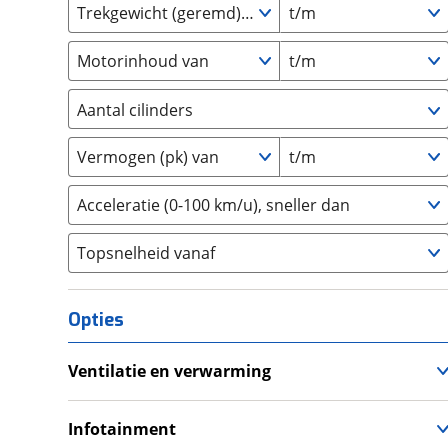
Trekgewicht (geremd) van
t/m
GMC
(
4
)
Goupil
(
2
)
Motorinhoud van
t/m
Honda
(
570
)
Hongqi
(
13
)
Aantal cilinders
Hyundai
(
3686
)
2
(
0
)
Ineos
(
4
)
Vermogen (pk) van
t/m
3
(
845
)
Infiniti
(
7
)
4
(
512
)
Acceleratie (0-100 km/u), sneller dan
Isuzu
(
6
)
5
(
0
)
Iveco
(
30
)
Topsnelheid vanaf
6
(
0
)
JAC
(
2
)
8
(
0
)
Jaecoo
(
267
)
10+
(
0
)
Opties
Jaguar
(
144
)
Jeep
(
1035
)
Ventilatie en verwarming
KGM
(
35
)
Airco
Kia
(
8602
)
Climate Control
Infotainment
Lamborghini
(
14
)