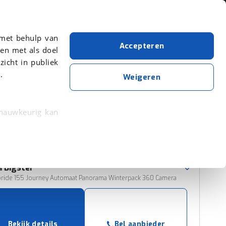
Over viaBOVAG.nl
 met behulp van
Accepteren
en met als doel
zicht in publiek
.
Dacia
Weigeren
Wis alle filters
Zoekopdracht opslaan
 nauwkeurig kan
 eigenschappen
Sorteer resultaten
rkeuren in het
a
Bigster
trekken in de
ybride 155 Journey Automaat Panorama Winterpack 360 Camera
lijke ervaring.
ytische cookies
Bekijk details
Bel aanbieder