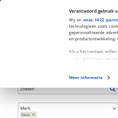
Auto
Fiets
Moto
Verantwoord gebruik 
Wij en
onze 1022 partn
<
Terug
|
Home
>
Auto's
technologieën zoals cook
gepersonaliseerde advert
We hebben 1.473 auto's voor je ge
en productontwikkeling. 
Alleen auto’s van erkende BOVAG bedrijven
Als u het toestaat, wille
Informatie verzam
zijn
Uw apparaat id
Basisgegevens
Meer informatie
(fingerprinting)
Lees meer over hoe uw
Zoeken
detailgedeelte
in. U k
Cookieverklaring.
Merk
Met cookies en vergelij
Dacia
Functionele cookies zorg