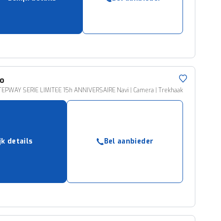
ruiken daarvoor
eme basis. Meer
lleen functionele
passen via de
o
STEPWAY SERIE LIMITEE 15h ANNIVERSAIRE Navi | Camera | Trekhaak
jk details
Bel aanbieder