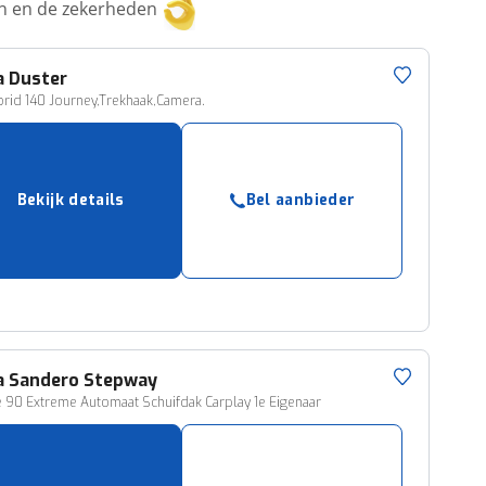
ken en de zekerheden
a
Duster
brid 140 Journey,Trekhaak,Camera.
Bekijk details
Bel aanbieder
a
Sandero Stepway
e 90 Extreme Automaat Schuifdak Carplay 1e Eigenaar