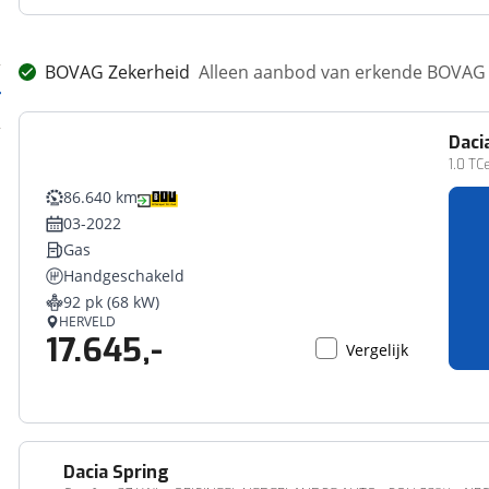
BOVAG Zekerheid
Alleen aanbod van erkende BOVAG 
Daci
1.0 TC
86.640 km
03-2022
Gas
Handgeschakeld
92 pk (68 kW)
HERVELD
17.645,-
Vergelijk
Dacia
Spring