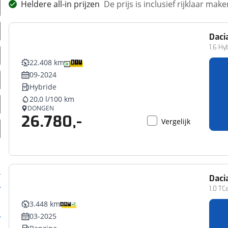
Heldere all-in prijzen
De prijs is inclusief rijklaar ma
Daci
1.6 Hy
22.408 km
09-2024
Hybride
20,0 l/100 km
DONGEN
26.780,-
Vergelijk
Daci
1.0 TC
3.448 km
03-2025