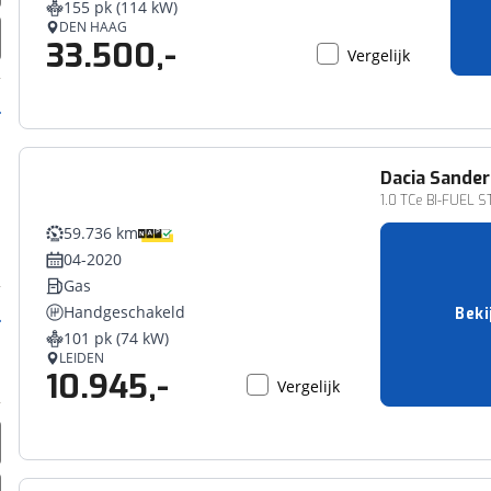
155 pk (114 kW)
erbeteren. We tonen je graag relevante advertenties en geb
DEN HAAG
33.500,-
ag op en buiten onze website volgt – uiteraard op anoni
Vergelijk
laimer en privacyverklaring
. Als je weigert, plaatsen we a
che cookies. Je voorkeuren kun je later altijd aan
Dacia
Sander
1.0 TCe BI-FUEL 
59.736 km
04-2020
Gas
Handgeschakeld
Beki
101 pk (74 kW)
LEIDEN
10.945,-
Vergelijk