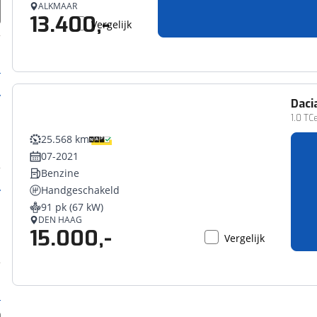
ALKMAAR
13.400,-
Vergelijk
Daci
1.0 TC
25.568 km
07-2021
Benzine
Handgeschakeld
91 pk (67 kW)
DEN HAAG
15.000,-
Vergelijk