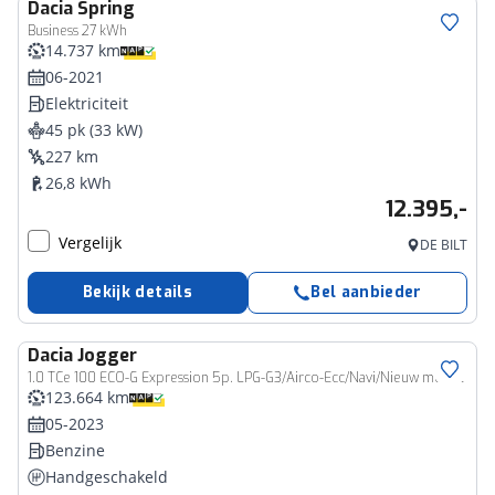
Dacia
Spring
Business 27 kWh
14.737 km
06-2021
Elektriciteit
45 pk (33 kW)
227 km
26,8 kWh
12.395,-
Vergelijk
DE BILT
Bekijk details
Bel aanbieder
Dacia
Jogger
1.0 TCe 100 ECO-G Expression 5p. LPG-G3/Airco-Ecc/Navi/Nieuw model
123.664 km
05-2023
Benzine
Handgeschakeld