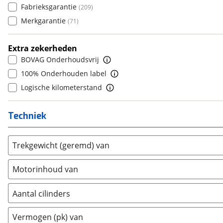
DS
Fabrieksgarantie
(
457
)
(
209
)
8
(
0
)
Estrima
Merkgarantie
(
1
)
(
71
)
9
(
0
)
Etalian
(
0
)
10+
(
0
)
Extra zekerheden
Farizon
(
0
)
BOVAG Onderhoudsvrij
Ferrari
(
15
)
100% Onderhouden label
Fiat
(
2089
)
Logische kilometerstand
Ford
(
7108
)
Ford USA
(
3
)
Techniek
Geely
(
9
)
Genesis
(
13
)
Trekgewicht (geremd) van
GMC
(
4
)
Goupil
(
2
)
Motorinhoud van
Honda
(
433
)
Hongqi
(
13
)
Aantal cilinders
Hyundai
(
2853
)
2
(
0
)
Ineos
(
2
)
Vermogen (pk) van
3