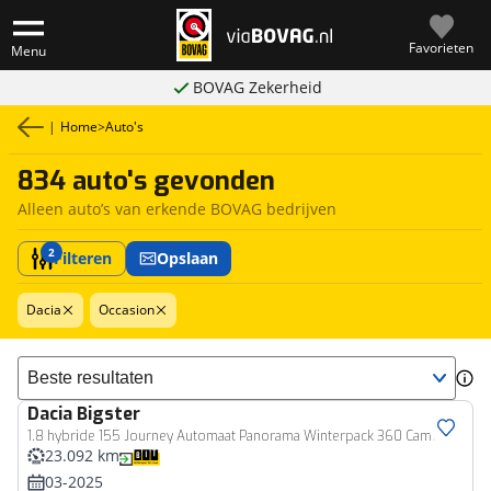
Favorieten
Menu
BOVAG Zekerheid
|
Home
>
Auto's
834 auto's gevonden
Alleen auto’s van erkende BOVAG bedrijven
2
Filteren
Opslaan
Dacia
Occasion
Sorteer resultaten
Dacia
Bigster
1.8 hybride 155 Journey Automaat Panorama Winterpack 360 Camera
23.092 km
03-2025