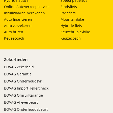
Hybride auto's
Speed pedelecs
Online Autoverkoopservice
Stadsfiets
Inruilwaarde berekenen
Racefiets
Auto financieren
Mountainbike
Auto verzekeren
Hybride fiets
Auto huren
Keuzehulp e-bike
Keuzecoach
Keuzecoach
Zekerheden
BOVAG Zekerheid
BOVAG Garantie
BOVAG Onderhoudsvrij
BOVAG Import Tellercheck
BOVAG Omruilgarantie
BOVAG Afleverbeurt
BOVAG Onderhoudsbeurt