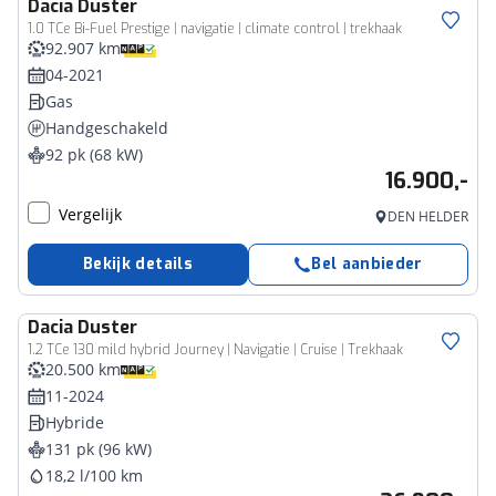
Dacia
Duster
1.0 TCe Bi-Fuel Prestige | navigatie | climate control | trekhaak
92.907 km
04-2021
Gas
Handgeschakeld
92 pk (68 kW)
16.900,-
Vergelijk
DEN HELDER
Bekijk details
Bel aanbieder
Dacia
Duster
1.2 TCe 130 mild hybrid Journey | Navigatie | Cruise | Trekhaak
20.500 km
11-2024
Hybride
131 pk (96 kW)
18,2 l/100 km