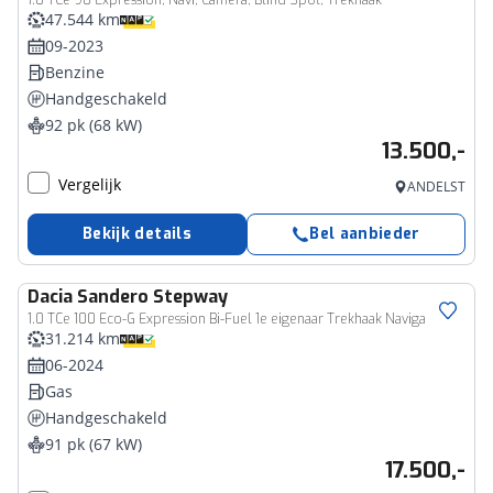
1.0 TCe 90 Expression, Navi, Camera, Blind Spot, Trekhaak
47.544 km
09-2023
Benzine
Handgeschakeld
92 pk (68 kW)
13.500,-
Vergelijk
ANDELST
Bekijk details
Bel aanbieder
Dacia
Sandero Stepway
1.0 TCe 100 Eco-G Expression Bi-Fuel 1e eigenaar Trekhaak Naviga
31.214 km
06-2024
Gas
Handgeschakeld
91 pk (67 kW)
17.500,-