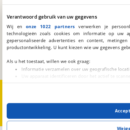
viaBOVAG.nl app
Altijd het meest recente aanbod bij de hand.
Verantwoord gebruik van uw gegevens
Download 'm nu.
Wij en
onze 1022 partners
verwerken je persoonl
technologieën zoals cookies om informatie op uw a
gepersonaliseerde advertenties en content, metingen
viaBOVAG.nl
productontwikkeling. U kunt kiezen wie uw gegevens gebr
Kosterijland
15
3981 AJ
Bunnik
Als u het toestaat, willen we ook graag:
Een initiatief van
BOVAG
Informatie verzamelen over uw geografische locati
Uw apparaat identificeren door het actief te scann
Lees meer over hoe uw persoonlijke gegevens worden ve
Over viaBOVAG.nl
Disclaimer- en Privacyverklaring
U kunt uw toestemming op elk moment wijzigen of intrekk
Cookievoorkeuren
Vacatures
Met cookies en vergelijkbare technieken zorgen we voor 
Accep
cookies zorgen ervoor dat de website goed werkt. Ook g
verbeteren. We tonen je graag relevante advertenties e
buiten onze website volgt – uiteraard op anonie
Weig