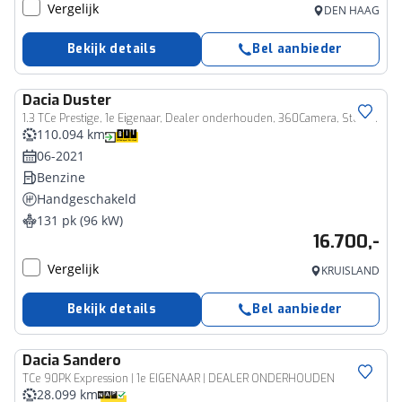
Vergelijk
DEN HAAG
Bekijk details
Bel aanbieder
Dacia
Duster
1.3 TCe Prestige, 1e Eigenaar, Dealer onderhouden, 360Camera, Stoelverwarming
110.094 km
06-2021
Benzine
Handgeschakeld
131 pk (96 kW)
16.700,-
Vergelijk
KRUISLAND
Bekijk details
Bel aanbieder
Dacia
Sandero
TCe 90PK Expression | 1e EIGENAAR | DEALER ONDERHOUDEN
28.099 km