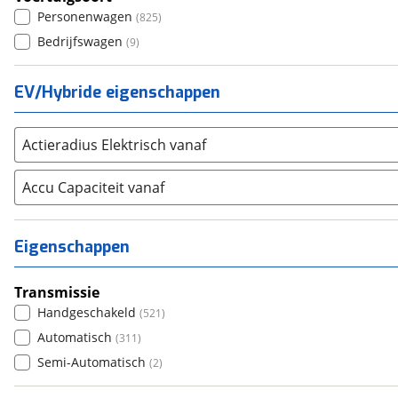
Personenwagen
(
825
)
Alle merken
Abarth
(
34
)
Bedrijfswagen
(
9
)
Aiways
(
16
)
Aixam
(
34
)
EV/Hybride eigenschappen
Alfa Romeo
(
377
)
Alpina
(
17
)
Actieradius Elektrisch vanaf
Alpine
(
38
)
Aston Martin
Accu Capaciteit vanaf
(
15
)
Audi
(
4767
)
Austin
(
5
)
Eigenschappen
Auto Union
(
1
)
Benimar
(
1
)
Transmissie
Bentley
(
35
)
Handgeschakeld
(
521
)
BMW
(
7502
)
Automatisch
(
311
)
Bold
(
0
)
Semi-Automatisch
(
2
)
BYD
(
239
)