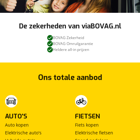
De zekerheden van viaBOVAG.nl
BOVAG Zekerheid
BOVAG Omruilgarantie
Heldere all-in prijzen
Ons totale aanbod
AUTO'S
FIETSEN
Auto kopen
Fiets kopen
Elektrische auto's
Elektrische fietsen