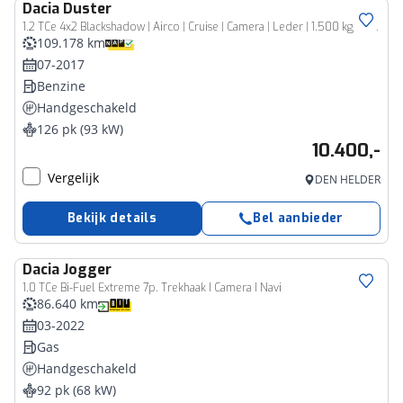
Dacia
Duster
1.2 TCe 4x2 Blackshadow | Airco | Cruise | Camera | Leder | 1.500 kg trekgewicht
109.178 km
07-2017
Benzine
Handgeschakeld
126 pk (93 kW)
10.400,-
Vergelijk
DEN HELDER
Bekijk details
Bel aanbieder
Dacia
Jogger
1.0 TCe Bi-Fuel Extreme 7p. Trekhaak I Camera I Navi
86.640 km
03-2022
Gas
Handgeschakeld
92 pk (68 kW)