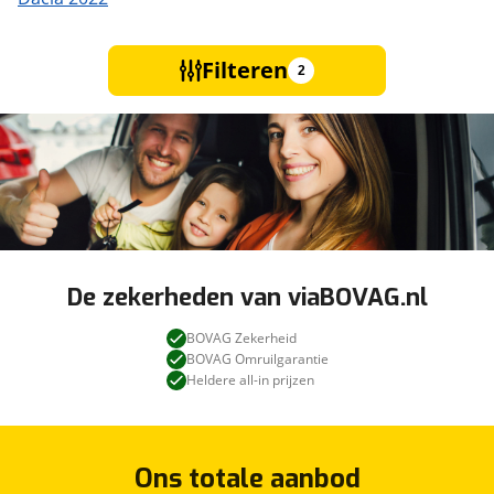
Filteren
2
De zekerheden van viaBOVAG.nl
BOVAG Zekerheid
BOVAG Omruilgarantie
Heldere all-in prijzen
Ons totale aanbod