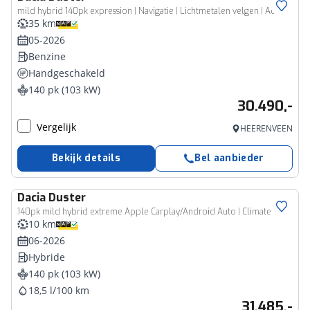
mild hybrid 140pk expression | Navigatie | Lichtmetalen velgen | Achteruitrijcamera |
35 km
05-2026
Benzine
Handgeschakeld
140 pk (103 kW)
30.490,-
Vergelijk
HEERENVEEN
Bekijk details
Bel aanbieder
Dacia
Duster
140pk mild hybrid extreme Apple Carplay/Android Auto | Climate
10 km
06-2026
Hybride
140 pk (103 kW)
18,5 l/100 km
31.485,-