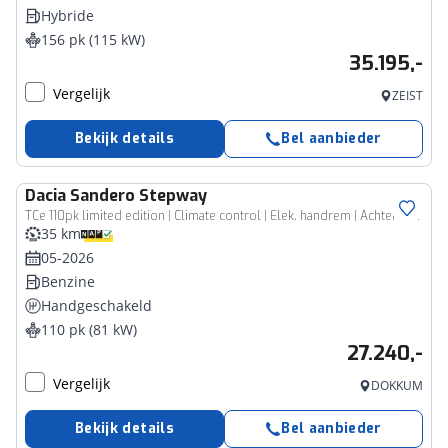
Hybride
156 pk (115 kW)
35.195,-
Vergelijk
ZEIST
Bekijk details
Bel aanbieder
Dacia
Sandero Stepway
TCe 110pk limited edition | Climate control | Elek. handrem | Achteruitrijcamera | Cruise control |
35 km
05-2026
Benzine
Handgeschakeld
110 pk (81 kW)
27.240,-
Vergelijk
DOKKUM
Bekijk details
Bel aanbieder