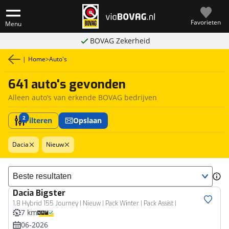
Favorieten
Menu
BOVAG Zekerheid
|
Home
>
Auto's
641 auto's gevonden
Alleen auto’s van erkende BOVAG bedrijven
2
Filteren
Opslaan
Dacia
Nieuw
Sorteer resultaten
Dacia
Bigster
1.8 Hybrid 155 Journey | Nieuw | Pack Winter | Pack Assist |
7 km
06-2026