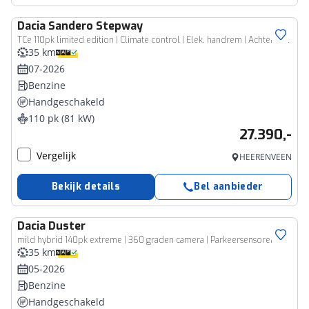
Dacia
Sandero Stepway
TCe 110pk limited edition | Climate control | Elek. handrem | Achteruitrijcamera | Cruise control |
35 km
07-2026
Benzine
Handgeschakeld
110 pk (81 kW)
27.390,-
Vergelijk
HEERENVEEN
Bekijk details
Bel aanbieder
Dacia
Duster
mild hybrid 140pk extreme | 360 graden camera | Parkeersensoren rondom | Blind spot warning |
35 km
05-2026
Benzine
Handgeschakeld