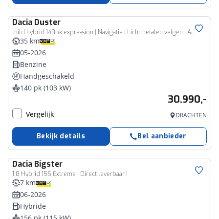
Dacia
Duster
mild hybrid 140pk expression | Navigatie | Lichtmetalen velgen | Achteruitrijcamera |
35 km
05-2026
Benzine
Handgeschakeld
140 pk (103 kW)
30.990,-
Vergelijk
DRACHTEN
Bekijk details
Bel aanbieder
Dacia
Bigster
1.8 Hybrid 155 Extreme | Direct leverbaar |
7 km
06-2026
Hybride
156 pk (115 kW)