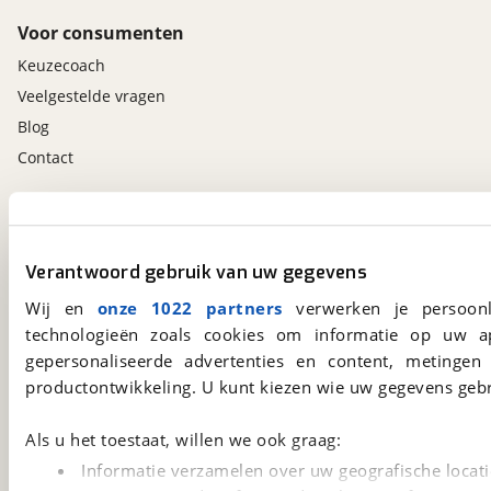
Voor consumenten
Keuzecoach
Veelgestelde vragen
Blog
Contact
viaBOVAG.nl app
Altijd het meest recente aanbod bij de hand.
Verantwoord gebruik van uw gegevens
Download 'm nu.
Wij en
onze 1022 partners
verwerken je persoonl
technologieën zoals cookies om informatie op uw a
gepersonaliseerde advertenties en content, metingen
viaBOVAG.nl
productontwikkeling. U kunt kiezen wie uw gegevens gebr
Kosterijland
15
3981 AJ
Bunnik
Als u het toestaat, willen we ook graag:
Een initiatief van
BOVAG
Informatie verzamelen over uw geografische locati