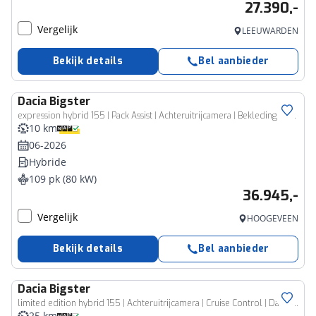
27.390,-
Vergelijk
LEEUWARDEN
Bekijk details
Bel aanbieder
Dacia
Bigster
expression hybrid 155 | Pack Assist | Achteruitrijcamera | Bekleding ‘Expression’ | Cruise Control en snelheidsbegrenzer
10 km
06-2026
Hybride
109 pk (80 kW)
36.945,-
Vergelijk
HOOGEVEEN
Bekijk details
Bel aanbieder
Dacia
Bigster
limited edition hybrid 155 | Achteruitrijcamera | Cruise Control | Dacia Handsfree card
25 km