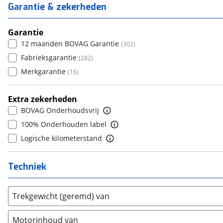
Daewoo
(
0
)
6
(
563
)
Garantie & zekerheden
4
(
19
)
6+
(
0
)
Daihatsu
(
0
)
7
(
0
)
5
(
560
)
Daimler
(
0
)
8+
Garantie
(
1
)
6
(
0
)
DFSK
12 maanden BOVAG Garantie
(
14
)
(
302
)
7
(
62
)
Dodge
Fabrieksgarantie
(
29
)
(
282
)
8
(
0
)
Dongfeng
Merkgarantie
(
61
)
(
16
)
9
(
0
)
Donkervoort
(
0
)
10+
(
0
)
Extra zekerheden
DS
(
39
)
BOVAG Onderhoudsvrij
Estrima
(
1
)
100% Onderhouden label
Etalian
(
0
)
Logische kilometerstand
Farizon
(
3
)
Ferrari
(
0
)
Techniek
Fiat
(
376
)
Ford
(
1456
)
Trekgewicht (geremd) van
Ford USA
(
0
)
Geely
(
119
)
Motorinhoud van