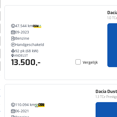
Daci
1.0 TC
47.544 km
09-2023
Benzine
Handgeschakeld
92 pk (68 kW)
ANDELST
13.500,-
Vergelijk
Dacia
Dust
1.3 TCe Prest
110.094 km
06-2021