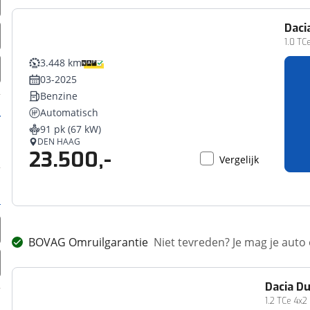
Daci
1.0 TC
3.448 km
03-2025
Benzine
Automatisch
91 pk (67 kW)
DEN HAAG
23.500,-
Vergelijk
BOVAG Omruilgarantie
Niet tevreden? Je mag je auto
Dacia
Du
1.2 TCe 4x2