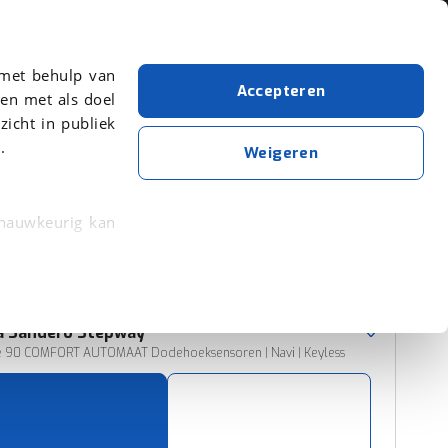
Over viaBOVAG.nl
 met behulp van
Accepteren
en met als doel
zicht in publiek
.
Dacia
Benzine
Weigeren
Wis alle filters
Zoekopdracht opslaan
 nauwkeurig kan
 eigenschappen
Sorteer resultaten
rkeuren in het
a
Sandero Stepway
trekken in de
Ce 90 COMFORT AUTOMAAT Dodehoeksensoren | Navi | Keyless
lijke ervaring.
ytische cookies