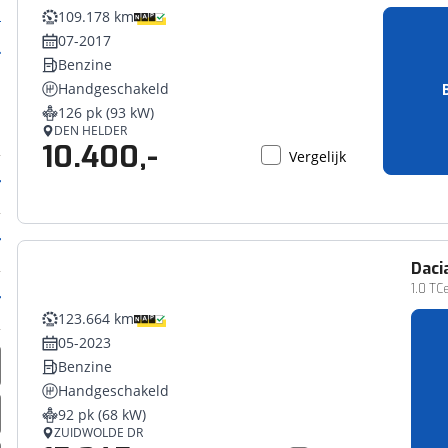
109.178 km
07-2017
Benzine
Handgeschakeld
126 pk (93 kW)
DEN HELDER
10.400,-
Vergelijk
Daci
1.0 TC
123.664 km
05-2023
Benzine
Handgeschakeld
92 pk (68 kW)
ZUIDWOLDE DR