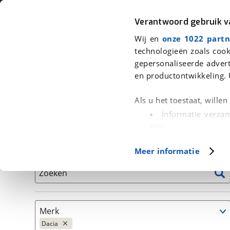
Auto
Fiets
Moto
Verantwoord gebruik 
Wij en
onze 1022 partn
<
Terug
|
Home
>
Auto's
technologieën zoals cook
gepersonaliseerde advert
We hebben 714 auto's voor je gevo
en productontwikkeling. 
Alleen auto’s van erkende BOVAG bedrijven
Als u het toestaat, wille
Informatie verzam
zijn
Uw apparaat id
Basisgegevens
Meer informatie
(fingerprinting)
Lees meer over hoe uw
Zoeken
detailgedeelte
in. U k
Cookieverklaring.
Merk
Met cookies en vergelij
Dacia
Functionele cookies zorg