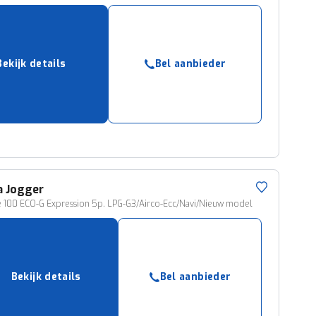
Bekijk details
Bel aanbieder
a
Jogger
e 100 ECO-G Expression 5p. LPG-G3/Airco-Ecc/Navi/Nieuw model
Bekijk details
Bel aanbieder