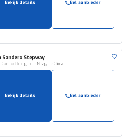
Bekijk details
Bel aanbieder
ruiken daarvoor
eme basis. Meer
lleen functionele
passen via de
a
Sandero Stepway
e Comfort 1e eigenaar Navigatie Clima
Bekijk details
Bel aanbieder