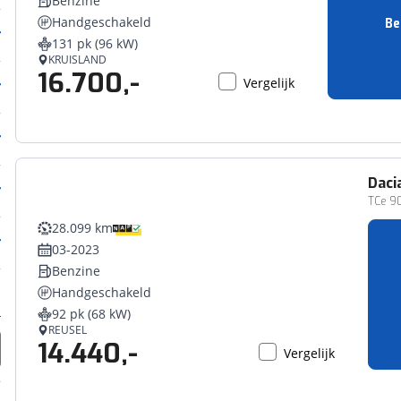
Benzine
Handgeschakeld
Be
131 pk (96 kW)
KRUISLAND
16.700,-
Vergelijk
Daci
TCe 9
28.099 km
03-2023
Benzine
Handgeschakeld
92 pk (68 kW)
REUSEL
14.440,-
Vergelijk