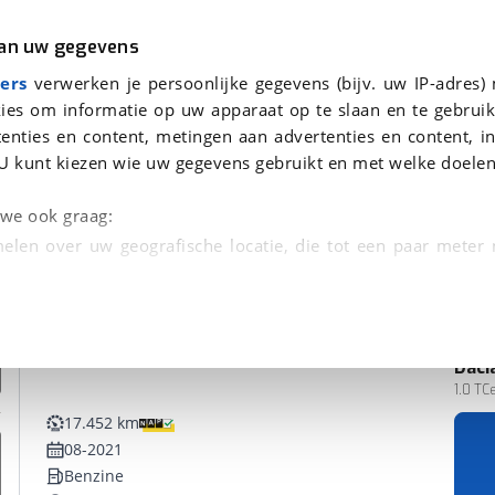
r
Kampeer
van uw gegevens
ers
verwerken je persoonlijke gegevens (bijv. uw IP-adres)
ies om informatie op uw apparaat op te slaan en te gebruik
enties en content, metingen aan advertenties en content, in
nden
U kunt kiezen wie uw gegevens gebruikt en met welke doelen
n we ook graag:
elen over uw geografische locatie, die tot een paar meter
entificeren door het actief te scannen op specifieke
 persoonlijke gegevens worden verwerkt en stel uw voo
Daci
unt uw toestemming op elk moment wijzigen of in
1.0 T
17.452 km
08-2021
kbare technieken zorgen we voor een betere en meer persoon
Benzine
en ervoor dat de website goed werkt. Ook gebruiken we anal