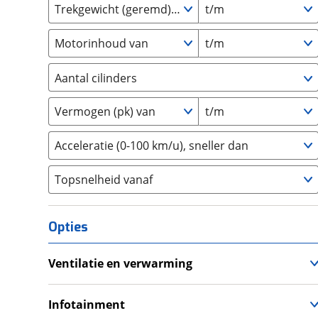
Trekgewicht (geremd) van
t/m
GMC
(
1
)
Goupil
(
0
)
Motorinhoud van
t/m
Honda
(
191
)
Hongqi
(
0
)
Aantal cilinders
Hummer
(
1
)
2
(
0
)
Hyundai
(
1439
)
Vermogen (pk) van
t/m
3
(
605
)
Ineos
(
2
)
4
(
107
)
Acceleratie (0-100 km/u), sneller dan
Infiniti
(
6
)
5
(
0
)
Isuzu
(
0
)
Topsnelheid vanaf
6
(
0
)
Iveco
(
0
)
8
(
0
)
JAC
(
0
)
10+
(
0
)
Opties
Jaecoo
(
0
)
Jaguar
(
89
)
Ventilatie en verwarming
Jeep
(
234
)
Airco
KGM
(
4
)
Climate Control
Infotainment
Kia
(
4153
)