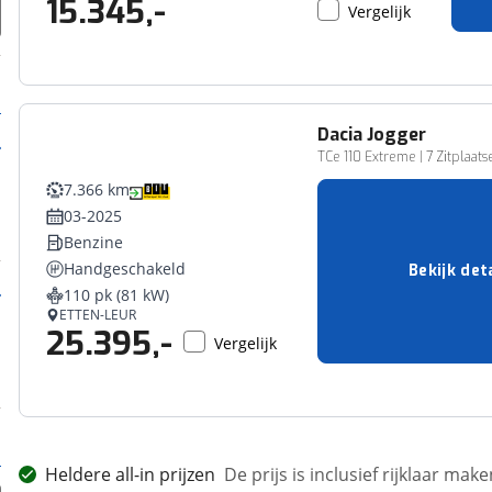
15.345,-
Vergelijk
Dacia
Jogger
TCe 110 Extreme | 7 Zitplaa
7.366 km
03-2025
Benzine
Handgeschakeld
Bekijk det
110 pk (81 kW)
ETTEN-LEUR
25.395,-
Vergelijk
Heldere all-in prijzen
De prijs is inclusief rijklaar ma