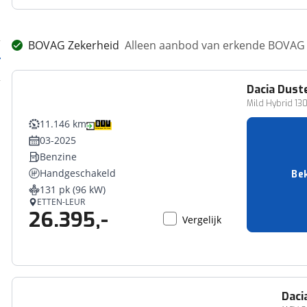
BOVAG Zekerheid
Alleen aanbod van erkende BOVAG 
Dacia
Dust
Mild Hybrid 130
11.146 km
03-2025
Benzine
Handgeschakeld
Bek
131 pk (96 kW)
ETTEN-LEUR
26.395,-
Vergelijk
Daci