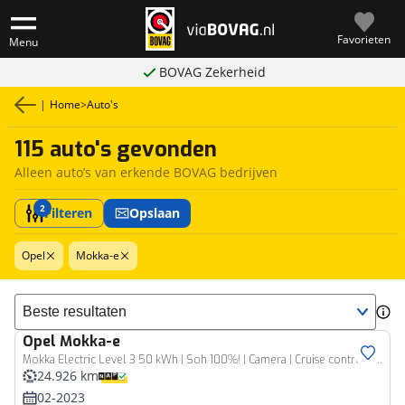
Favorieten
Menu
BOVAG Zekerheid
|
Home
>
Auto's
115 auto's gevonden
Alleen auto’s van erkende BOVAG bedrijven
2
Filteren
Opslaan
Opel
Mokka-e
Sorteer resultaten
Opel
Mokka-e
Mokka Electric Level 3 50 kWh | Soh 100%! | Camera | Cruise control | Apple Carplay/Android Auto | Digitaal dashboard | Keyless
24.926 km
02-2023