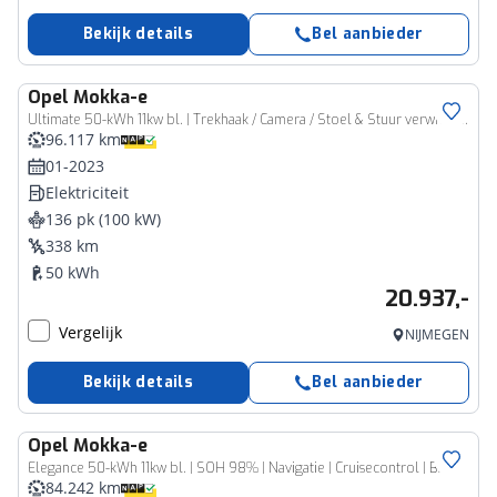
Bekijk details
Bel aanbieder
Opel
Mokka-e
Ultimate 50-kWh 11kw bl. | Trekhaak / Camera / Stoel & Stuur verwm. / Adoptieve cruise controle
96.117 km
01-2023
Elektriciteit
136 pk (100 kW)
338 km
50 kWh
20.937,-
Vergelijk
NIJMEGEN
Bekijk details
Bel aanbieder
Opel
Mokka-e
Elegance 50-kWh 11kw bl. | SOH 98% | Navigatie | Cruisecontrol | Blindspot detectie |
84.242 km