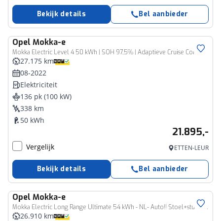
Bekijk details
Bel aanbieder
Opel
Mokka-e
Mokka Electric Level 4 50 kWh | SOH 97,5% | Adaptieve Cruise Control | Camera | Apple Carplay | Dodehoekdetectie
27.175 km
08-2022
Elektriciteit
136 pk (100 kW)
338 km
50 kWh
21.895,-
Vergelijk
ETTEN-LEUR
Bekijk details
Bel aanbieder
Opel
Mokka-e
Mokka Electric Long Range Ultimate 54 kWh - NL- Auto!! Stoel+stuurverw I Camera I Dode hoek
26.910 km