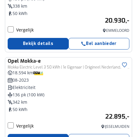
338 km
50 kWh
20.930,-
Vergelijk
EMMELOORD
Bekijk details
Bel aanbieder
Opel
Mokka-e
Mokka Electric Level 3 50 kWh | 1e Eigenaar | Origineel Nederlands | Trekhaak | Dodehoek detectie | 100% SOH | Apple Carplay / Android Auto |
18.594 km
08-2023
Elektriciteit
136 pk (100 kW)
342 km
50 kWh
22.895,-
Vergelijk
IJSSELMUIDEN