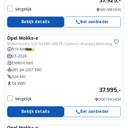
37.925,-
Vergelijk
NIEUWEGEIN
Bekijk details
Bel aanbieder
Opel
Mokka-e
Mokka Electric GSE 54 kWh 280 PK | Camera | Alcantara Bekleding | 20"Lichtmetalen Velgen | Apple Carplay | Stoel-/Stuurverwarming |
819 km
03-2026
Elektriciteit
281 pk (207 kW)
324 km
54 kWh
37.995,-
Vergelijk
DOETINCHEM
Bekijk details
Bel aanbieder
Opel
Mokka-e