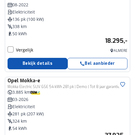
08-2022
Elektriciteit
136 pk (100 kW)
338 km
50 kWh
18.295,-
Vergelijk
ALMERE
Bekijk details
Bel aanbieder
Opel
Mokka-e
Mokka Electric SUV GSE 54 kWh 281 pk | Demo | Tot 8 jaar garantie! | Kuipstoelen | Stoel/Stuurverwarming | Draadloos opladen | Navigatie | Dodehoeksensor | Apple Carplay/Android auto
3.885 km
03-2026
Elektriciteit
281 pk (207 kW)
324 km
54 kWh