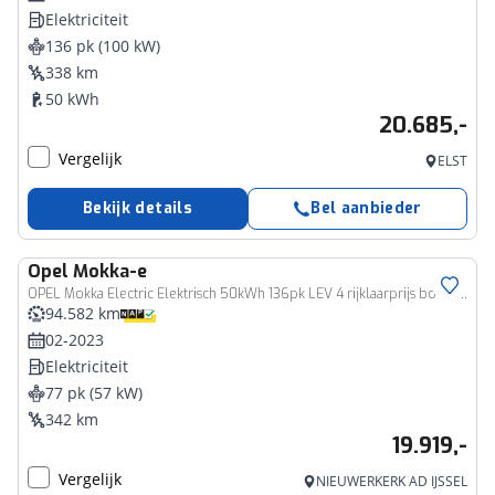
Elektriciteit
136 pk (100 kW)
338 km
50 kWh
20.685,-
Vergelijk
ELST
Bekijk details
Bel aanbieder
Opel
Mokka-e
OPEL Mokka Electric Elektrisch 50kWh 136pk LEV 4 rijklaarprijs bovag garantie
94.582 km
02-2023
Elektriciteit
77 pk (57 kW)
342 km
19.919,-
Vergelijk
NIEUWERKERK AD IJSSEL