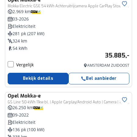
Mokka Electric GSE 54 kWh Achteruitrijcamera Apple CarPlay Stoel-Stuurverwarming
2.969 km
03-2026
Elektriciteit
281 pk (207 kW)
324 km
54 kWh
35.885,-
Vergelijk
AMSTERDAM ZUIDOOST
Bekijk details
Bel aanbieder
Opel
Mokka-e
GS Line 50-kWh 11kw bl. | Apple Carplay/Android Auto | Camera | 18" Tricolor velgen
26.250 km
09-2022
Elektriciteit
136 pk (100 kW)
338 km