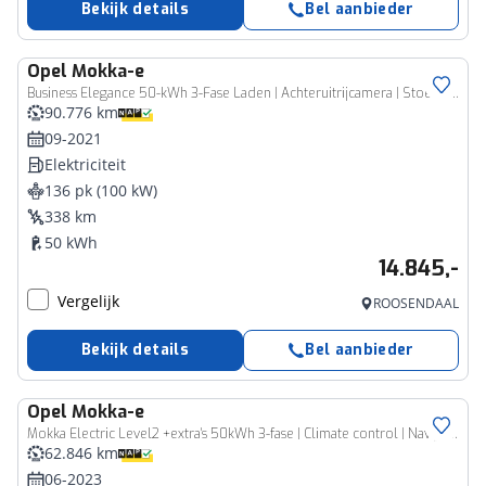
Bekijk details
Bel aanbieder
Opel
Mokka-e
Business Elegance 50-kWh 3-Fase Laden | Achteruitrijcamera | Stoel-/stuurverwarming | Dodehoekdetectie | Adaptive Cruise Control | VOL!
90.776 km
09-2021
Elektriciteit
136 pk (100 kW)
338 km
50 kWh
14.845,-
Vergelijk
ROOSENDAAL
Bekijk details
Bel aanbieder
Opel
Mokka-e
Mokka Electric Level2 +extra's 50kWh 3-fase | Climate control | Navigatie | Winterpakket | Lm velgen | Camera
62.846 km
06-2023