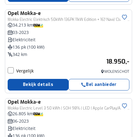
Opel
Mokka-e
Mokka Electric Elektrisch 50kWh 136PK 11kW Edition + 16"/ Navi/ Clima/ Cruise/ Full-LED/ CarPlay/ NL auto
34.213 km
03-2023
Elektriciteit
136 pk (100 kW)
342 km
18.950,-
Vergelijk
MOLENSCHOT
Bekijk details
Bel aanbieder
Opel
Mokka-e
Mokka Electric Level 3 50 kWh | SOH 98% | LED | Apple CarPlay/Android Auto | Navigatie | Camera | DAB | Stoelverwarming | Cruise Control |
26.805 km
06-2023
Elektriciteit
136 pk (100 kW)