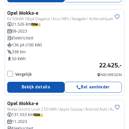
Opel
Mokka-e
EV 50kWh 136pk Elegance | Accu 98% | Navigatie | Achteruitrijcamera | Climate Control
21.526 km
08-2023
Elektriciteit
136 pk (100 kW)
338 km
50 kWh
22.425,-
Vergelijk
NIEUWEGEIN
Bekijk details
Bel aanbieder
Opel
Mokka-e
Mokka Electric Level 3 50 kWh | Apple Carplay / Android Auto | Achteruitrijcamera | Parkeersensoren | Lichtmetalen Velgen |
131.553 km
11-2023
Elektriciteit