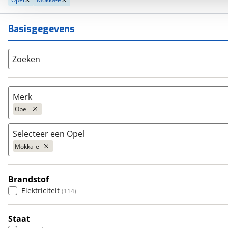
Basisgegevens
Zoeken
Merk
Opel
Selecteer een Opel
Populair
Mokka-e
Audi
(
5472
)
BMW
(
10278
)
Brandstof
Citroën
Adam
(
3569
)
(
68
)
Elektriciteit
(
114
)
Fiat
Agila
(
2474
)
(
46
)
Ford
Ampera
(
8574
)
(
1
)
Staat
Hyundai
Ampera-E