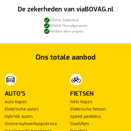
De zekerheden van viaBOVAG.nl
BOVAG Zekerheid
BOVAG Omruilgarantie
Heldere all-in prijzen
Ons totale aanbod
AUTO'S
FIETSEN
Auto kopen
Fiets kopen
Elektrische auto's
Elektrische fietsen
Hybride auto's
Speed pedelecs
Online Autoverkoopservice
Stadsfiets
Inruilwaarde berekenen
Racefiets