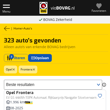
Favorieten
Menu
BOVAG Zekerheid
|
Home
>
Auto's
323 auto's gevonden
Alleen auto’s van erkende BOVAG bedrijven
2
Filteren
Opslaan
Opel
Frontera
Sorteer resultaten
Opel
Frontera
EV GS 44kWh 113PK Automaat, Rijklaarprijs Navigatie Stoelverwarming Camera Lichtmetalen wielen DAB+
1.996 km
08-2025