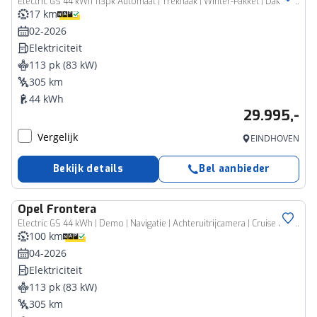
Electric GS 44 kWh 113pk Automaat | Trekhaak | Winter-Pakket | Dakrails | Navigatie | Climate Control | Cruise Control | Camera | 17"LMV | Dodehoekdetectie |
17 km
02-2026
Elektriciteit
113 pk (83 kW)
305 km
44 kWh
29.995,-
Vergelijk
EINDHOVEN
Bekijk details
Bel aanbieder
Opel
Frontera
Electric GS 44 kWh | Demo | Navigatie | Achteruitrijcamera | Cruise control | Stoel en stuurverwarming | Verwarmbare voorruit | Lichtmetalen velgen | Extra getint glas
100 km
04-2026
Elektriciteit
113 pk (83 kW)
305 km