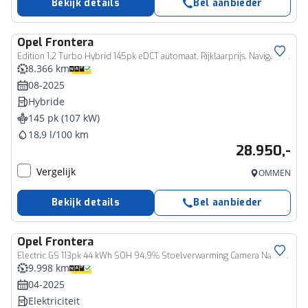
Bekijk details
Bel aanbieder
Opel
Frontera
Edition 1.2 Turbo Hybrid 145pk eDCT automaat, Rijklaarprijs, Navigatie Camera Stoel-, stuur- en voorruitverwarming
8.366 km
08-2025
Hybride
145 pk (107 kW)
18,9 l/100 km
28.950,-
Vergelijk
OMMEN
Bekijk details
Bel aanbieder
Opel
Frontera
Electric GS 113pk 44 kWh SOH 94,9% Stoelverwarming Camera Navigatie
9.998 km
04-2025
Elektriciteit