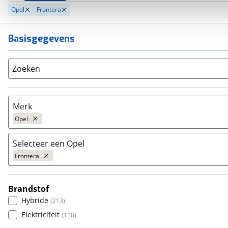
Opel
Frontera
Basisgegevens
Zoeken
Merk
Opel
Selecteer een Opel
Populair
Frontera
Audi
(
5472
)
BMW
(
10279
)
Brandstof
Citroën
Adam
(
3569
)
(
68
)
Hybride
(
213
)
Fiat
Agila
(
2474
)
(
46
)
Elektriciteit
(
110
)
Ford
Ampera
(
8574
)
(
1
)