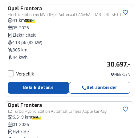
Opel
Frontera
Electric Edition 44 kWh 113pk Automaat CAMERA | DAB | CRUISE.C | 15''LM | AIRCO
41 km
05-2026
Elektriciteit
113 pk (83 kW)
305 km
44 kWh
30.697,-
Vergelijk
HEERLEN
Bekijk details
Bel aanbieder
Opel
Frontera
1.2 Turbo Hybrid Edition Automaat Camera Apple CarPlay
6.519 km
01-2026
Hybride