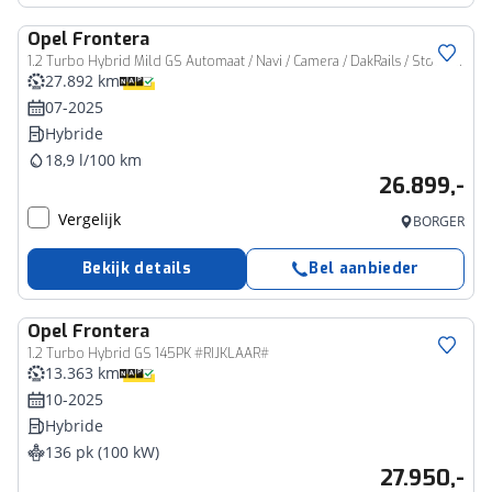
Opel
Frontera
1.2 Turbo Hybrid Mild GS Automaat / Navi / Camera / DakRails / Stoelverwarming
27.892 km
07-2025
Hybride
18,9 l/100 km
26.899,-
Vergelijk
BORGER
Bekijk details
Bel aanbieder
Opel
Frontera
1.2 Turbo Hybrid GS 145PK #RIJKLAAR#
13.363 km
10-2025
Hybride
136 pk (100 kW)
27.950,-