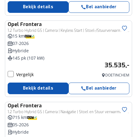
Bekijk details
Bel aanbieder
Opel
Frontera
1.2 Turbo Hybrid GS | Camera | Keyless Start | Stoel-/Stuurverwarming | Climate Control | Registratievoordeel van € 36.950,- nu voor € 34.440,-
15 km
07-2026
Hybride
145 pk (107 kW)
35.535,-
Vergelijk
DOETINCHEM
Bekijk details
Bel aanbieder
Opel
Frontera
1.2 Turbo Hybrid GS | Camera | Navigatie | Stoel en Stuur verwarming | Climate control |
715 km
05-2026
Hybride