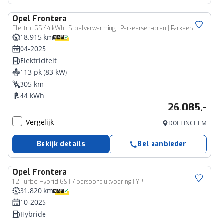
Opel
Frontera
Electric GS 44 kWh | Stoelverwarming | Parkeersensoren | Parkeercamera | Climate control |
18.915 km
04-2025
Elektriciteit
113 pk (83 kW)
305 km
44 kWh
26.085,-
Vergelijk
DOETINCHEM
Bekijk details
Bel aanbieder
Opel
Frontera
1.2 Turbo Hybrid GS | 7 persoons uitvoering | YP
31.820 km
10-2025
Hybride