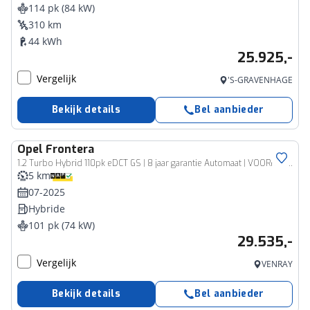
114 pk (84 kW)
310 km
44 kWh
25.925,-
Vergelijk
'S-GRAVENHAGE
Bekijk details
Bel aanbieder
Opel
Frontera
1.2 Turbo Hybrid 110pk eDCT GS | 8 jaar garantie Automaat | VOORRAAD VOORDEEL | Navigatie | Lichtmetalen velgen
5 km
07-2025
Hybride
101 pk (74 kW)
29.535,-
Vergelijk
VENRAY
Bekijk details
Bel aanbieder