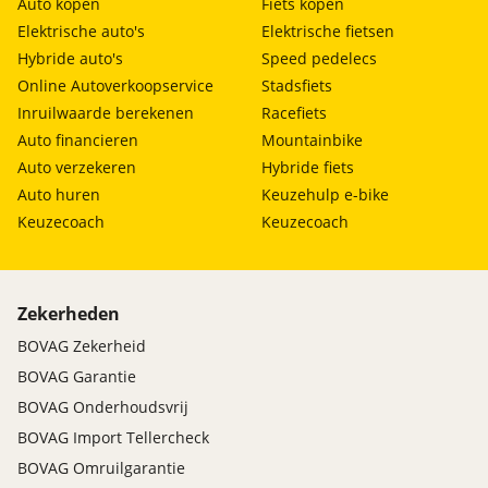
Auto kopen
Fiets kopen
Elektrische auto's
Elektrische fietsen
Hybride auto's
Speed pedelecs
Online Autoverkoopservice
Stadsfiets
Inruilwaarde berekenen
Racefiets
Auto financieren
Mountainbike
Auto verzekeren
Hybride fiets
Auto huren
Keuzehulp e-bike
Keuzecoach
Keuzecoach
Zekerheden
BOVAG Zekerheid
BOVAG Garantie
BOVAG Onderhoudsvrij
BOVAG Import Tellercheck
BOVAG Omruilgarantie