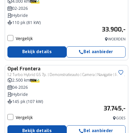
4.000 km
02-2026
Hybride
110 pk (81 kW)
33.900,-
Vergelijk
WOERDEN
Bekijk details
Bel aanbieder
Opel
Frontera
1.2 Turbo Hybrid GS 7p. | Demonstratieauto | Camera | Navigatie | Parkeersensoren Voor&Achter | 7 personen! | Winterpack | Dakrails | Mistlichten Voor | 2 + 6 jaar speciale garantie!
2.500 km
04-2026
Hybride
145 pk (107 kW)
37.745,-
Vergelijk
GOES
Bekijk details
Bel aanbieder