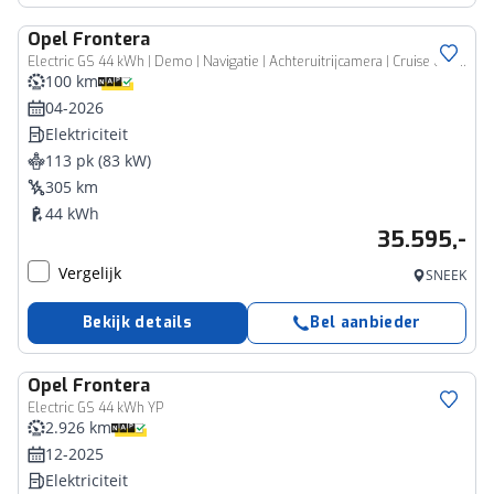
Opel
Frontera
Electric GS 44 kWh | Demo | Navigatie | Achteruitrijcamera | Cruise control | Stoel en stuurverwarming | Verwarmbare voorruit | Lichtmetalen velgen | Extra getint glas
100 km
04-2026
Elektriciteit
113 pk (83 kW)
305 km
44 kWh
35.595,-
Vergelijk
SNEEK
Bekijk details
Bel aanbieder
Opel
Frontera
Electric GS 44 kWh YP
2.926 km
12-2025
Elektriciteit