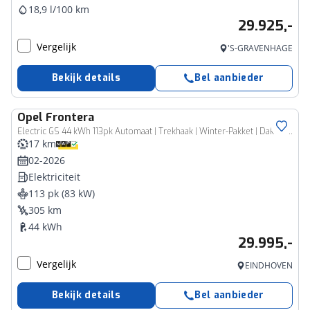
18,9 l/100 km
29.925,-
Vergelijk
'S-GRAVENHAGE
Bekijk details
Bel aanbieder
Opel
Frontera
Electric GS 44 kWh 113pk Automaat | Trekhaak | Winter-Pakket | Dakrails | Navigatie | Climate Control | Cruise Control | Camera | 17"LMV | Dodehoekdetectie |
17 km
02-2026
Elektriciteit
113 pk (83 kW)
305 km
44 kWh
29.995,-
Vergelijk
EINDHOVEN
Bekijk details
Bel aanbieder