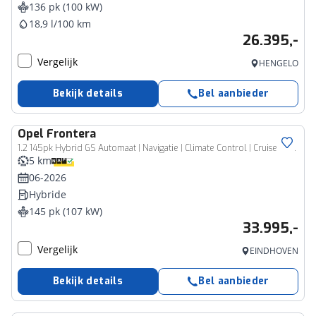
136 pk (100 kW)
18,9 l/100 km
26.395,-
Vergelijk
HENGELO
Bekijk details
Bel aanbieder
Opel
Frontera
1.2 145pk Hybrid GS Automaat | Navigatie | Climate Control | Cruise Control | Achteruitrijcamera | LED | 17" Lichtmetalen Velgen | Keyless Entry/Start | Dodehoekdetectie | Verwarmbare Voorstoelen/Stuur | Apple Carplay/Android Auto |
5 km
06-2026
Hybride
145 pk (107 kW)
33.995,-
Vergelijk
EINDHOVEN
Bekijk details
Bel aanbieder