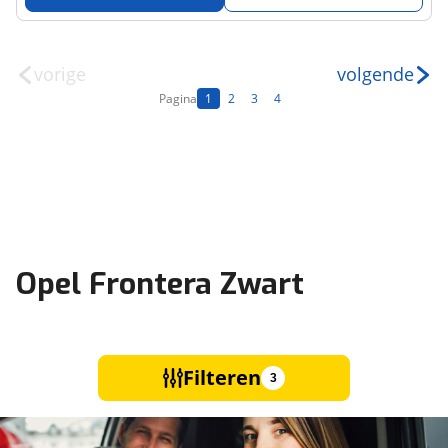
vorige
volgende
Pagina
1
2
3
4
Opel Frontera Zwart
Filteren
3