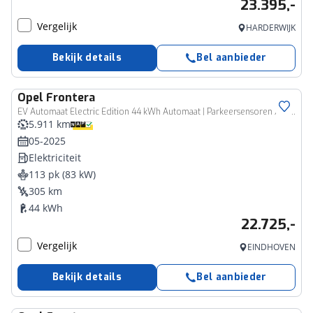
23.395,-
Vergelijk
HARDERWIJK
Bekijk details
Bel aanbieder
Opel
Frontera
EV Automaat Electric Edition 44 kWh Automaat | Parkeersensoren Achter | Voorstoelen Verwarmd | Luxe Stoffen Bekleding | Stuurwiel Verwarmd | Climate Control | Cruise Control | Buitenspiegels Elektrisch Verstelbaar |
5.911 km
05-2025
Elektriciteit
113 pk (83 kW)
305 km
44 kWh
22.725,-
Vergelijk
EINDHOVEN
Bekijk details
Bel aanbieder