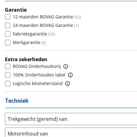
7
(
0
)
Dongfeng
5
(
0
)
(
58
)
Vivaro-e
(
21
)
8+
Garantie
(
0
)
Donkervoort
6
(
1
)
(
0
)
Zafira
(
10
)
12 maanden BOVAG Garantie
(
52
)
DS
7
(
84
)
(
16
)
Zafira-e
(
4
)
24 maanden BOVAG Garantie
(
1
)
Estrima
8
(
0
)
(
0
)
Fabrieksgarantie
(
16
)
Etalian
9
(
0
)
(
0
)
Merkgarantie
(
5
)
Farizon
10+
(
0
)
(
0
)
Ferrari
(
4
)
Extra zekerheden
Fiat
(
534
)
BOVAG Onderhoudsvrij
Ford
(
1934
)
100% Onderhouden label
Ford USA
(
0
)
Logische kilometerstand
Geely
(
29
)
Genesis
(
6
)
Techniek
GMC
(
3
)
Goupil
(
0
)
Trekgewicht (geremd) van
Honda
(
91
)
Hongqi
(
3
)
Motorinhoud van