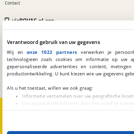
Contact
viaBOVAG.nl app
Altijd het meest recente aanbod bij de hand.
Download 'm nu.
Verantwoord gebruik van uw gegevens
Wij en
onze 1022 partners
verwerken je persoonl
technologieën zoals cookies om informatie op uw a
viaBOVAG.nl
gepersonaliseerde advertenties en content, metingen
Kosterijland
15
3981 AJ
Bunnik
productontwikkeling. U kunt kiezen wie uw gegevens gebr
Een initiatief van
BOVAG
Als u het toestaat, willen we ook graag:
Informatie verzamelen over uw geografische locati
Uw apparaat identificeren door het actief te scann
Over viaBOVAG.nl
Disclaimer- en Privacyverklaring
Cookievoorkeuren
Vacatures
Lees meer over hoe uw persoonlijke gegevens worden ve
U kunt uw toestemming op elk moment wijzigen of intrekk
Met cookies en vergelijkbare technieken zorgen we voor 