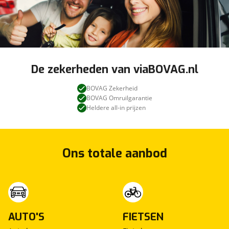
De zekerheden van viaBOVAG.nl
BOVAG Zekerheid
BOVAG Omruilgarantie
Heldere all-in prijzen
Ons totale aanbod
AUTO'S
FIETSEN