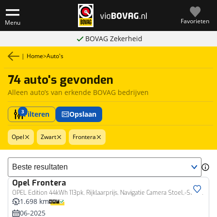
Favorieten
Menu
BOVAG Zekerheid
|
Home
>
Auto's
74 auto's gevonden
Alleen auto’s van erkende BOVAG bedrijven
3
Filteren
Opslaan
Opel
Zwart
Frontera
Sorteer resultaten
Opel
Frontera
OPEL Edition 44kWh 113pk, Rijklaarprijs, Navigatie Camera Stoel,-Stuur- en Voorruitverwarming
1.698 km
06-2025