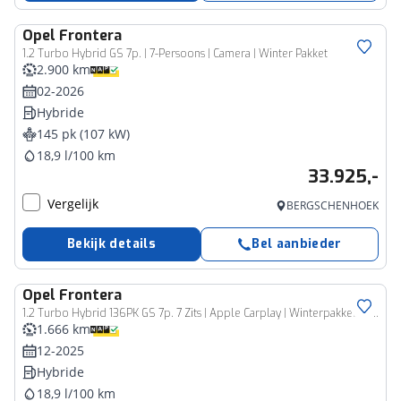
Opel
Frontera
1.2 Turbo Hybrid GS 7p. | 7-Persoons | Camera | Winter Pakket
2.900 km
02-2026
Hybride
145 pk (107 kW)
18,9 l/100 km
33.925,-
Vergelijk
BERGSCHENHOEK
Bekijk details
Bel aanbieder
Opel
Frontera
1.2 Turbo Hybrid 136PK GS 7p. 7 Zits | Apple Carplay | Winterpakket | Camera | Parkeerhulp V&A |
1.666 km
12-2025
Hybride
18,9 l/100 km