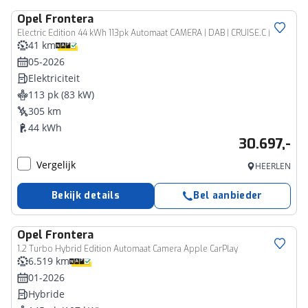
Opel
Frontera
Electric Edition 44 kWh 113pk Automaat CAMERA | DAB | CRUISE.C | 15''LM | AIRCO
41 km
05-2026
Elektriciteit
113 pk (83 kW)
305 km
44 kWh
30.697,-
Vergelijk
HEERLEN
Bekijk details
Bel aanbieder
Opel
Frontera
1.2 Turbo Hybrid Edition Automaat Camera Apple CarPlay
6.519 km
01-2026
Hybride