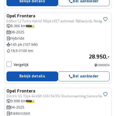
Bekijk details
Bel aanbieder
Opel
Frontera
Edition 1.2 Turbo Hybrid 145pk eDCT automaat, Rijklaarprijs, Navigatie Camera Stoel-, stuur- en voorruitverwarming
8.366 km
08-2025
Hybride
145 pk (107 kW)
18,9 l/100 km
28.950,-
Vergelijk
OMMEN
Bekijk details
Bel aanbieder
Opel
Frontera
Electric GS 113pk 44 kWh SOH 94,9% Stoelverwarming Camera Navigatie
9.998 km
04-2025
Elektriciteit