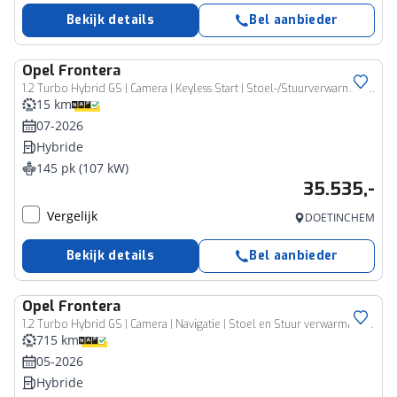
Bekijk details
Bel aanbieder
Opel
Frontera
1.2 Turbo Hybrid GS | Camera | Keyless Start | Stoel-/Stuurverwarming | Climate Control | Registratievoordeel van € 36.950,- nu voor € 34.440,-
15 km
07-2026
Hybride
145 pk (107 kW)
35.535,-
Vergelijk
DOETINCHEM
Bekijk details
Bel aanbieder
Opel
Frontera
1.2 Turbo Hybrid GS | Camera | Navigatie | Stoel en Stuur verwarming | Climate control |
715 km
05-2026
Hybride