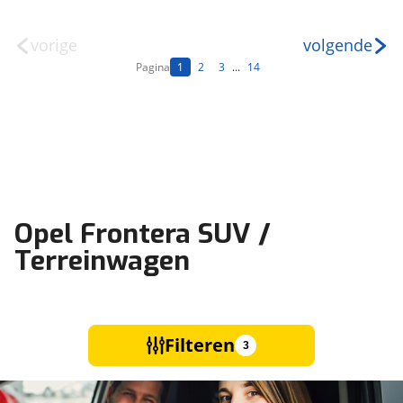
vorige
volgende
Pagina
1
2
3
...
14
Opel Frontera SUV /
Terreinwagen
Filteren
3