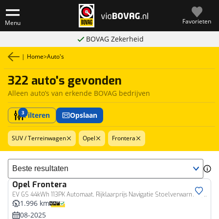
Favorieten
Menu
BOVAG Zekerheid
|
Home
>
Auto's
322 auto's gevonden
Alleen auto’s van erkende BOVAG bedrijven
3
Filteren
Opslaan
SUV / Terreinwagen
Opel
Frontera
Sorteer resultaten
Opel
Frontera
EV GS 44kWh 113PK Automaat, Rijklaarprijs Navigatie Stoelverwarming Camera Lichtmetalen wielen DAB+
1.996 km
08-2025