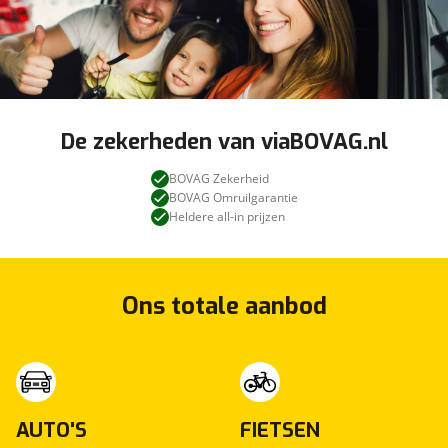
De zekerheden van viaBOVAG.nl
BOVAG Zekerheid
BOVAG Omruilgarantie
Heldere all-in prijzen
Ons totale aanbod
AUTO'S
FIETSEN