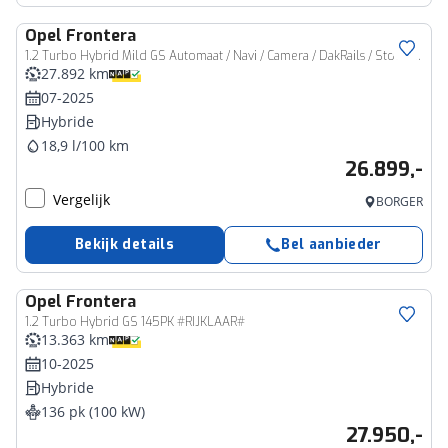
Opel
Frontera
1.2 Turbo Hybrid Mild GS Automaat / Navi / Camera / DakRails / Stoelverwarming
27.892 km
07-2025
Hybride
18,9 l/100 km
26.899,-
Vergelijk
BORGER
Bekijk details
Bel aanbieder
Opel
Frontera
1.2 Turbo Hybrid GS 145PK #RIJKLAAR#
13.363 km
10-2025
Hybride
136 pk (100 kW)
27.950,-