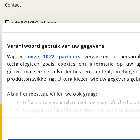
Contact
viaBOVAG.nl app
Altijd het meest recente aanbod bij de hand.
Download 'm nu.
Verantwoord gebruik van uw gegevens
Wij en
onze 1022 partners
verwerken je persoonl
technologieën zoals cookies om informatie op uw a
viaBOVAG.nl
gepersonaliseerde advertenties en content, metingen
Kosterijland
15
3981 AJ
Bunnik
productontwikkeling. U kunt kiezen wie uw gegevens gebr
Een initiatief van
BOVAG
Als u het toestaat, willen we ook graag:
Informatie verzamelen over uw geografische locati
Uw apparaat identificeren door het actief te scann
Over viaBOVAG.nl
Disclaimer- en Privacyverklaring
Cookievoorkeuren
Vacatures
Lees meer over hoe uw persoonlijke gegevens worden ve
U kunt uw toestemming op elk moment wijzigen of intrekk