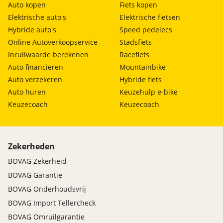
Auto kopen
Fiets kopen
Elektrische auto's
Elektrische fietsen
Hybride auto's
Speed pedelecs
Online Autoverkoopservice
Stadsfiets
Inruilwaarde berekenen
Racefiets
Auto financieren
Mountainbike
Auto verzekeren
Hybride fiets
Auto huren
Keuzehulp e-bike
Keuzecoach
Keuzecoach
Zekerheden
BOVAG Zekerheid
BOVAG Garantie
BOVAG Onderhoudsvrij
BOVAG Import Tellercheck
BOVAG Omruilgarantie