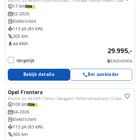
Electric GS 44 kWh 113pk Automaat | Trekhaak | Winter-Pakket | Dakrails | Navigatie | Climate Control | Cruise Control | Camera | 17"LMV | Dodehoekdetectie |
17 km
02-2026
Elektriciteit
113 pk (83 kW)
305 km
44 kWh
29.995,-
Vergelijk
EINDHOVEN
Bekijk details
Bel aanbieder
Opel
Frontera
Electric GS 44 kWh | Demo | Navigatie | Achteruitrijcamera | Cruise control | Stoel en stuurverwarming | Verwarmbare voorruit | Lichtmetalen velgen | Extra getint glas
100 km
04-2026
Elektriciteit
113 pk (83 kW)
305 km