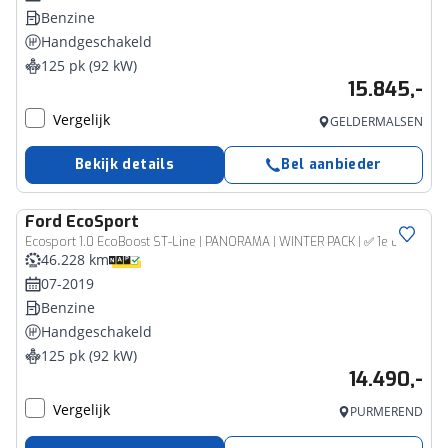
Benzine
Handgeschakeld
125 pk (92 kW)
15.845,-
Vergelijk
GELDERMALSEN
Bekijk details
Bel aanbieder
Ford
EcoSport
Ecosport 1.0 EcoBoost ST-Line | PANORAMA | WINTER PACK | ✅ 1e Eigenaar
46.228 km
07-2019
Benzine
Handgeschakeld
125 pk (92 kW)
14.490,-
Vergelijk
PURMEREND