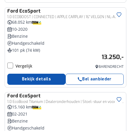
Ford
EcoSport
1.0 ECOBOOST | CONNECTED | APPLE CARPLAY | 16'' VELGEN | NL-AUTO |
68.052 km
10-2020
Benzine
Handgeschakeld
101 pk (74 kW)
13.250,-
Vergelijk
BARENDRECHT
Bekijk details
Bel aanbieder
Ford
EcoSport
1.0 EcoBoost Titanium | Dealeronderhouden | Stoel- stuur en voorruitverwarming | Navigatie | Hoge instap
15.160 km
02-2021
Benzine
Handgeschakeld