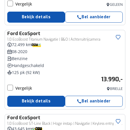
Vergelijk
GELEEN
Bekijk details
Bel aanbieder
Ford
EcoSport
1.0 EcoBoost Titanium Navigatie | B&O | Achteruitrijcamera
72.499 km
08-2020
Benzine
Handgeschakeld
125 pk (92 kW)
13.990,-
Vergelijk
BRIELLE
Bekijk details
Bel aanbieder
Ford
EcoSport
1.0 EcoBoost ST-Line Black | Hoge instap | Navigatie | Keyless entry | All season banden
43.645 km