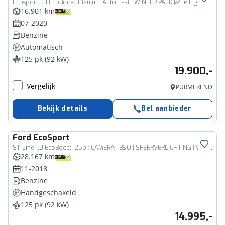
Ecosport 1.0 EcoBoost Titanium Automaat | WINTER PACK |✅ 1e Eigenaar
16.901 km
07-2020
Benzine
Automatisch
125 pk (92 kW)
19.900,-
Vergelijk
PURMEREND
Bekijk details
Bel aanbieder
Ford
EcoSport
ST-Line 1.0 EcoBoost 125pk CAMERA | B&O | SFEERVERLICHTING | WINTER PACK | NAVI | APPLE CARPLAY
28.167 km
11-2018
Benzine
Handgeschakeld
125 pk (92 kW)
14.995,-