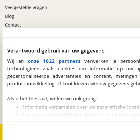
Veelgestelde vragen
Blog
Contact
viaBOVAG.nl app
Verantwoord gebruik van uw gegevens
Altijd het meest recente aanbod bij de hand.
Download 'm nu.
Wij en
onze 1022 partners
verwerken je persoonl
technologieën zoals cookies om informatie op uw a
gepersonaliseerde advertenties en content, metingen
productontwikkeling. U kunt kiezen wie uw gegevens gebr
viaBOVAG.nl
Kosterijland
15
3981 AJ
Bunnik
Als u het toestaat, willen we ook graag:
Een initiatief van
Informatie verzamelen over uw geografische locati
BOVAG
Uw apparaat identificeren door het actief te scann
Lees meer over hoe uw persoonlijke gegevens worden ve
U kunt uw toestemming op elk moment wijzigen of intrekk
Over viaBOVAG.nl
Disclaimer- en Privacyverklaring
Cookievoorkeuren
Vacatures