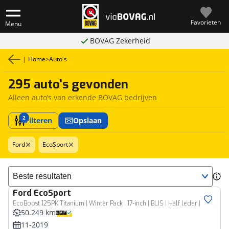
Favorieten
Menu
BOVAG Zekerheid
|
Home
>
Auto's
295 auto's gevonden
Alleen auto’s van erkende BOVAG bedrijven
2
Filteren
Opslaan
Ford
EcoSport
Sorteer resultaten
Ford
EcoSport
EcoBoost 125PK Titanium | Winter Pack | 17-inch | BLIS | Half leder | Navi | Clima | B&O |
50.249 km
11-2019