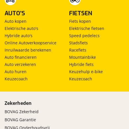
AUTO'S
FIETSEN
Auto kopen
Fiets kopen
Elektrische auto's
Elektrische fietsen
Hybride auto's
Speed pedelecs
Online Autoverkoopservice
Stadsfiets
Inruilwaarde berekenen
Racefiets
Auto financieren
Mountainbike
Auto verzekeren
Hybride fiets
Auto huren
Keuzehulp e-bike
Keuzecoach
Keuzecoach
Zekerheden
BOVAG Zekerheid
BOVAG Garantie
BOVAG Onderhoudsvrij