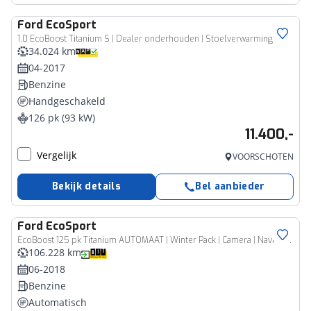
Ford
EcoSport
1.0 EcoBoost Titanium S | Dealer onderhouden | Stoelverwarming |
34.024 km
04-2017
Benzine
Handgeschakeld
126 pk (93 kW)
11.400,-
Vergelijk
VOORSCHOTEN
Bekijk details
Bel aanbieder
Ford
EcoSport
EcoBoost 125 pk Titanium AUTOMAAT | Winter Pack | Camera | Navi | Clima | Cruise | Hoogzitter
106.228 km
06-2018
Benzine
Automatisch