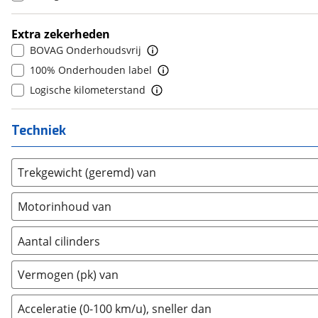
9
(
0
)
DFSK
(
20
)
10+
(
0
)
Extra zekerheden
Dodge
(
110
)
BOVAG Onderhoudsvrij
Dongfeng
(
92
)
100% Onderhouden label
Donkervoort
(
1
)
Logische kilometerstand
DS
(
494
)
Estrima
(
2
)
Techniek
Etalian
(
0
)
Farizon
(
3
)
Trekgewicht (geremd) van
Ferrari
(
15
)
Fiat
(
2471
)
Motorinhoud van
Ford
(
8579
)
Ford USA
(
3
)
Aantal cilinders
Geely
(
120
)
2
(
0
)
Vermogen (pk) van
Genesis
(
17
)
3
(
287
)
GMC
(
4
)
4
(
5
)
Acceleratie (0-100 km/u), sneller dan
Goupil
(
2
)