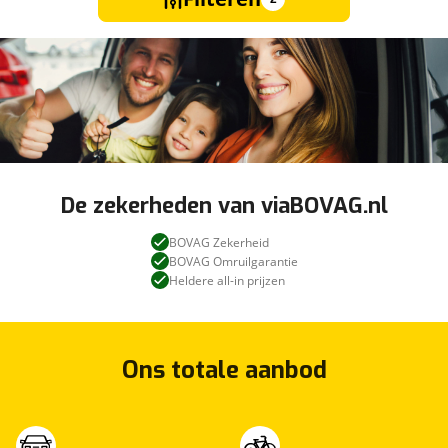
De zekerheden van viaBOVAG.nl
BOVAG Zekerheid
BOVAG Omruilgarantie
Heldere all-in prijzen
Ons totale aanbod