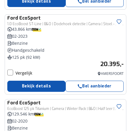
Bekijk details
Bel aanbieder
Ford
EcoSport
1.0 EcoBoost ST-Line | B&O | Dodehoek detectie | Camera | Stoel - Stuurverwarming | Keyless | Apple Carplay/Android Auto
43.866 km
02-2023
Benzine
Handgeschakeld
125 pk (92 kW)
20.395,-
Vergelijk
AMERSFOORT
Bekijk details
Bel aanbieder
Ford
EcoSport
EcoBoost 125 pk Titanium | Camera | Winter Pack | B&O | Half leer | Keyless Entry | Trekhaak | Blis |
129.546 km
02-2020
Benzine