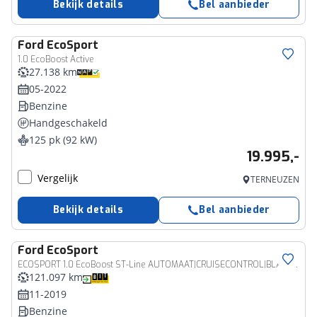
Bekijk details
Bel aanbieder
Ford
EcoSport
1.0 EcoBoost Active
27.138 km
05-2022
Benzine
Handgeschakeld
125 pk (92 kW)
19.995,-
Vergelijk
TERNEUZEN
Bekijk details
Bel aanbieder
Ford
EcoSport
ECOSPORT 1.0 EcoBoost ST-Line AUTOMAAT|CRUISECONTROL|BLACK EDITON|APPLECARPLAY
121.097 km
11-2019
Benzine