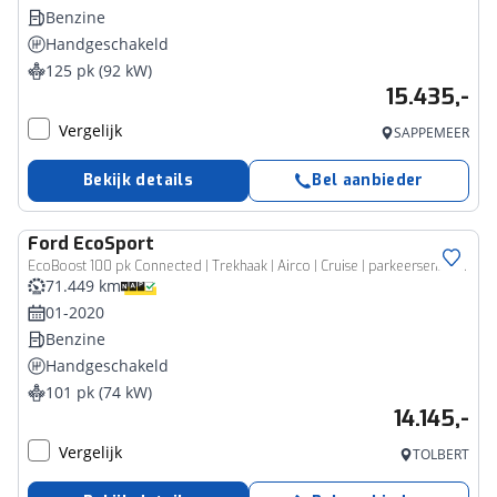
Benzine
Handgeschakeld
125 pk (92 kW)
15.435,-
Vergelijk
SAPPEMEER
Bekijk details
Bel aanbieder
Ford
EcoSport
EcoBoost 100 pk Connected | Trekhaak | Airco | Cruise | parkeersens. | Apple Carplay | 100% dealer onderhouden
71.449 km
01-2020
Benzine
Handgeschakeld
101 pk (74 kW)
14.145,-
Vergelijk
TOLBERT