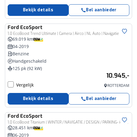
Bekijk details
Bel aanbieder
Ford
EcoSport
1.0 EcoBoost Trend Ultimate | Camera | Airco | NL Auto | Navigatie
69.019 km
04-2019
Benzine
Handgeschakeld
125 pk (92 kW)
10.945,-
Vergelijk
ROTTERDAM
Bekijk details
Bel aanbieder
Ford
EcoSport
1.0 EcoBoost Titanium | WINTER / NAVIGATIE / DESIGN / PARKING- PACK | TREKHAAK | 17"
28.451 km
06-2019