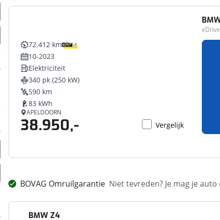
BM
eDrive
72.412 km
10-2023
Elektriciteit
340 pk (250 kW)
590 km
83 kWh
APELDOORN
38.950,-
Vergelijk
BOVAG Omruilgarantie
Niet tevreden? Je mag je auto
BMW
Z4