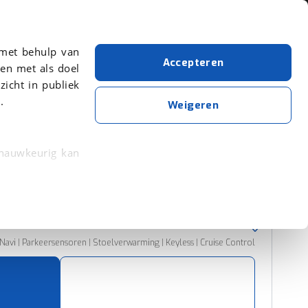
Over viaBOVAG.nl
 met behulp van
Accepteren
en met als doel
zicht in publiek
.
BMW
Weigeren
Wis alle filters
Zoekopdracht opslaan
 nauwkeurig kan
 eigenschappen
Sorteer resultaten
rkeuren in het
trekken in de
| Navi | Parkeersensoren | Stoelverwarming | Keyless | Cruise Control
lijke ervaring.
ytische cookies