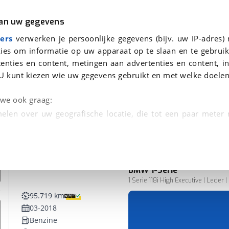
r
Kampeer
van uw gegevens
ers
verwerken je persoonlijke gegevens (bijv. uw IP-adres)
ies om informatie op uw apparaat op te slaan en te gebruik
enties en content, metingen aan advertenties en content, in
evonden
U kunt kiezen wie uw gegevens gebruikt en met welke doelen
n we ook graag:
elen over uw geografische locatie, die tot een paar meter
entificeren door het actief te scannen op specifieke
 persoonlijke gegevens worden verwerkt en stel uw voo
BMW
1-Serie
unt uw toestemming op elk moment wijzigen of in
1 Serie 118i High Executive | Leder 
95.719 km
03-2018
kbare technieken zorgen we voor een betere en meer persoon
Benzine
en ervoor dat de website goed werkt. Ook gebruiken we anal