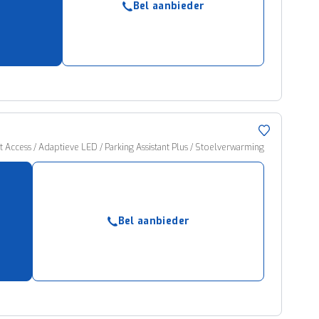
Bel aanbieder
ruiken daarvoor
eme basis. Meer
lleen functionele
passen via de
 Access / Adaptieve LED / Parking Assistant Plus / Stoelverwarming
Bel aanbieder