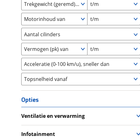
Trekgewicht (geremd) van
t/m
GMC
(
4
)
Goupil
(
2
)
Motorinhoud van
t/m
Honda
(
570
)
Hongqi
(
13
)
Aantal cilinders
Hummer
(
1
)
2
(
1
)
Hyundai
(
3689
)
Vermogen (pk) van
t/m
3
(
2497
)
Ineos
(
4
)
4
(
3792
)
Acceleratie (0-100 km/u), sneller dan
Infiniti
(
7
)
5
(
0
)
Isuzu
(
6
)
Topsnelheid vanaf
6
(
1882
)
Iveco
(
29
)
8
(
336
)
JAC
(
2
)
10+
(
6
)
Opties
Jaecoo
(
267
)
Jaguar
(
143
)
Ventilatie en verwarming
Jeep
(
1038
)
Airco
KGM
(
36
)
Climate Control
Infotainment
Kia
(
8620
)