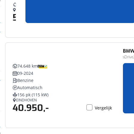
41,7 l/100 km
EINDHOVEN
51.950,-
Vergelijk
BM
sDrive
74.648 km
09-2024
Benzine
Automatisch
156 pk (115 kW)
EINDHOVEN
40.950,-
Vergelijk