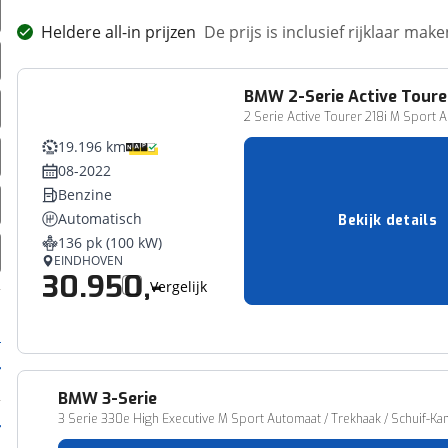
Heldere all-in prijzen
De prijs is inclusief rijklaar ma
BMW
2-Serie Active Toure
2 Serie Active Tourer 218i M Sport A
19.196 km
08-2022
Benzine
Automatisch
Bekijk details
136 pk (100 kW)
EINDHOVEN
30.950,-
Vergelijk
BMW
3-Serie
3 Serie 330e High Executive M Sport Automaat / Trekhaak / Schuif-Kan