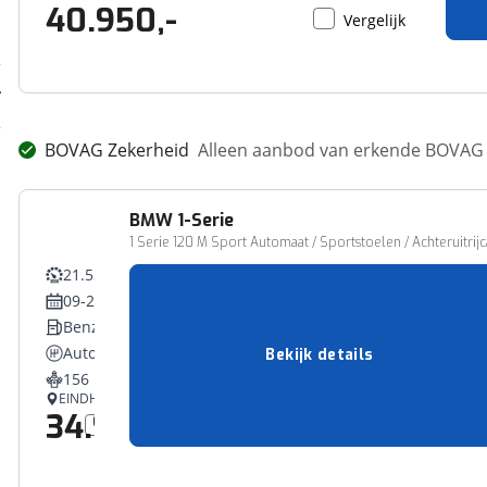
40.950,-
Vergelijk
BOVAG Zekerheid
Alleen aanbod van erkende BOVAG 
BMW
1-Serie
1 Serie 120 M Sport Automaat / Sportstoelen / Achteruitrij
21.531 km
09-2025
Benzine
Automatisch
Bekijk details
156 pk (115 kW)
EINDHOVEN
34.950,-
Vergelijk