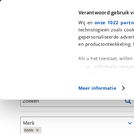
Auto
Fiets
Moto
Verantwoord gebruik 
Wij en
onze 1022 partn
<
Terug
|
Home
>
Auto's
technologieën zoals cook
gepersonaliseerde advert
We hebben 10.277 auto's voor je g
en productontwikkeling. 
Alleen auto’s van erkende BOVAG bedrijven
Als u het toestaat, wille
Informatie verzam
zijn
Uw apparaat id
Basisgegevens
Meer informatie
(fingerprinting)
Lees meer over hoe uw
Zoeken
detailgedeelte
in. U k
Cookieverklaring.
Merk
Met cookies en vergelij
BMW
Functionele cookies zorg