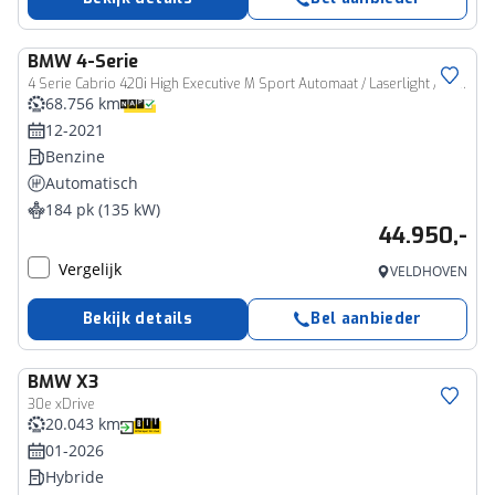
BMW
4-Serie
4 Serie Cabrio 420i High Executive M Sport Automaat / Laserlight / Achteruitrijcamera / Air Collar / Head-Up / M Sportonderstel / Live Cockpit Professional / Stuurverwarming
68.756 km
12-2021
Benzine
Automatisch
184 pk (135 kW)
44.950,-
Vergelijk
VELDHOVEN
Bekijk details
Bel aanbieder
BMW
X3
30e xDrive
20.043 km
01-2026
Hybride