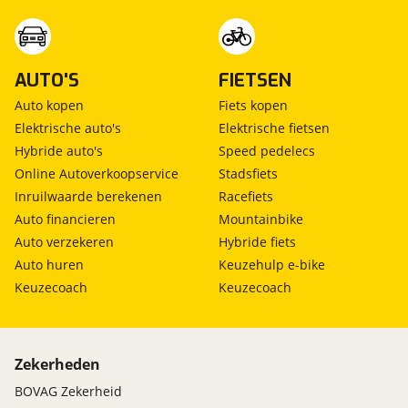
AUTO'S
FIETSEN
Auto kopen
Fiets kopen
Elektrische auto's
Elektrische fietsen
Hybride auto's
Speed pedelecs
Online Autoverkoopservice
Stadsfiets
Inruilwaarde berekenen
Racefiets
Auto financieren
Mountainbike
Auto verzekeren
Hybride fiets
Auto huren
Keuzehulp e-bike
Keuzecoach
Keuzecoach
Zekerheden
BOVAG Zekerheid