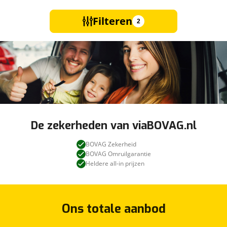
Filteren
2
De zekerheden van viaBOVAG.nl
BOVAG Zekerheid
BOVAG Omruilgarantie
Heldere all-in prijzen
Ons totale aanbod