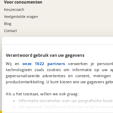
Voor consumenten
Keuzecoach
Veelgestelde vragen
Blog
Contact
viaBOVAG.nl app
Altijd het meest recente aanbod bij de hand.
Verantwoord gebruik van uw gegevens
Download 'm nu.
Wij en
onze 1022 partners
verwerken je persoonl
technologieën zoals cookies om informatie op uw a
gepersonaliseerde advertenties en content, metingen
viaBOVAG.nl
productontwikkeling. U kunt kiezen wie uw gegevens gebr
Kosterijland
15
3981 AJ
Bunnik
Als u het toestaat, willen we ook graag:
Een initiatief van
BOVAG
Informatie verzamelen over uw geografische locati
Uw apparaat identificeren door het actief te scann