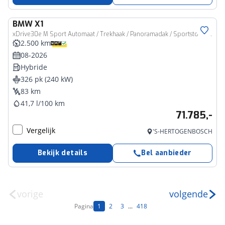
BMW
X1
xDrive30e M Sport Automaat / Trekhaak / Panoramadak / Sportstoelen / Comfort Access / Adaptieve LED / Head-Up / Harman Kardon
2.500 km
08-2026
Hybride
326 pk (240 kW)
83 km
41,7 l/100 km
71.785,-
Vergelijk
'S-HERTOGENBOSCH
Bekijk details
Bel aanbieder
vorige
volgende
Pagina
1
2
3
...
418