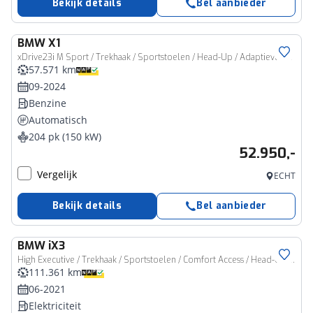
Bekijk details
Bel aanbieder
BMW
X1
xDrive23i M Sport / Trekhaak / Sportstoelen / Head-Up / Adaptieve LED / M Adaptief onderstel / Parking Assistant Plus / Comfort Access
57.571 km
09-2024
Benzine
Automatisch
204 pk (150 kW)
52.950,-
Vergelijk
ECHT
Bekijk details
Bel aanbieder
BMW
iX3
High Executive / Trekhaak / Sportstoelen / Comfort Access / Head-Up / Harman Kardon / Adaptieve LED / Parking Assistant Plus
111.361 km
06-2021
Elektriciteit