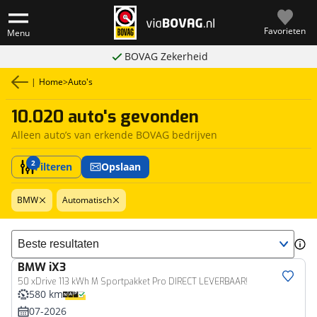
Favorieten
Menu
BOVAG Zekerheid
|
Home
>
Auto's
10.020 auto's gevonden
Alleen auto’s van erkende BOVAG bedrijven
2
Filteren
Opslaan
BMW
Automatisch
Sorteer resultaten
BMW
iX3
50 xDrive 113 kWh M Sportpakket Pro DIRECT LEVERBAAR!
580 km
07-2026