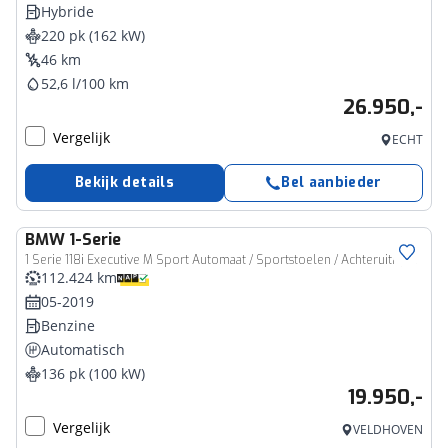
Hybride
220 pk (162 kW)
46 km
52,6 l/100 km
26.950,-
Vergelijk
ECHT
Bekijk details
Bel aanbieder
BMW
1-Serie
1 Serie 118i Executive M Sport Automaat / Sportstoelen / Achteruitrijcamera / Adaptieve LED / M Sportonderstel / Navigatie Professional / Stoelverwarming
112.424 km
05-2019
Benzine
Automatisch
136 pk (100 kW)
19.950,-
Vergelijk
VELDHOVEN