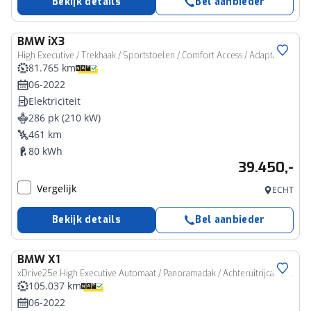
Bekijk details
Bel aanbieder
BMW
iX3
High Executive / Trekhaak / Sportstoelen / Comfort Access / Adaptieve LED / Head-Up / Harman Kardon / Parking Assistant Plus
81.765 km
06-2022
Elektriciteit
286 pk (210 kW)
461 km
80 kWh
39.450,-
Vergelijk
ECHT
Bekijk details
Bel aanbieder
BMW
X1
xDrive25e High Executive Automaat / Panoramadak / Achteruitrijcamera / Comfort Access / LED / Head-Up / Stoelverwarming
105.037 km
06-2022