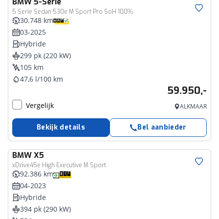
BMW
5-Serie
5 Serie Sedan 530e M Sport Pro SoH 100%
30.748 km
03-2025
Hybride
299 pk (220 kW)
105 km
47,6 l/100 km
59.950,-
Vergelijk
ALKMAAR
Bekijk details
Bel aanbieder
BMW
X5
xDrive45e High Executive M Sport
92.386 km
04-2023
Hybride
394 pk (290 kW)