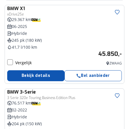
BMW
X1
xDrive25e
29.367 km
06-2025
Hybride
245 pk (180 kW)
41,7 l/100 km
45.850,-
Vergelijk
ZWAAG
Bekijk details
Bel aanbieder
BMW
3-Serie
3 Serie 320e Touring Business Edition Plus
76.517 km
02-2022
Hybride
204 pk (150 kW)