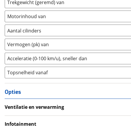
Trekgewicht (geremd) van
GMC
(
4
)
Goupil
(
2
)
Motorinhoud van
Honda
(
477
)
Hongqi
(
13
)
Aantal cilinders
Hyundai
(
2369
)
2
(
1
)
Ineos
(
4
)
Vermogen (pk) van
3
(
2394
)
Infiniti
(
7
)
4
(
3695
)
Acceleratie (0-100 km/u), sneller dan
Isuzu
(
6
)
5
(
0
)
Iveco
(
19
)
Topsnelheid vanaf
6
(
1840
)
JAC
(
2
)
8
(
331
)
Jaecoo
(
268
)
10+
(
6
)
Opties
Jaguar
(
136
)
Jeep
(
917
)
Ventilatie en verwarming
KGM
(
36
)
Airco
Kia
(
5465
)
Climate Control
Infotainment
Lamborghini
(
14
)
Android Auto