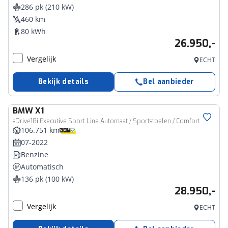
286 pk (210 kW)
460 km
80 kWh
26.950,-
Vergelijk
ECHT
Bekijk details
Bel aanbieder
BMW
X1
sDrive18i Executive Sport Line Automaat / Sportstoelen / Comfort Access / Achteruitrijcamera / Adaptieve LED / Head-Up / Getint glas
106.751 km
07-2022
Benzine
Automatisch
136 pk (100 kW)
28.950,-
Vergelijk
ECHT