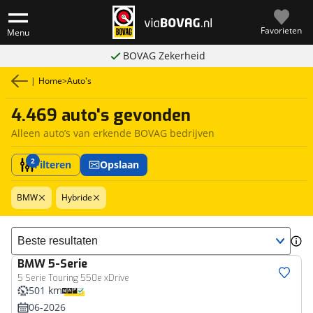
Favorieten
Menu
BOVAG Zekerheid
|
Home
>
Auto's
4.469 auto's gevonden
Alleen auto’s van erkende BOVAG bedrijven
2
Filteren
Opslaan
BMW
Hybride
Sorteer resultaten
BMW
5-Serie
5 Serie Touring 550e xDrive
501 km
06-2026