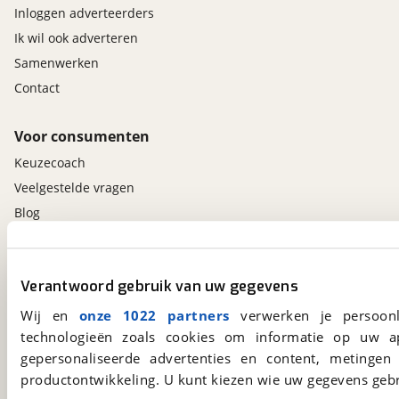
Inloggen adverteerders
Ik wil ook adverteren
Samenwerken
Contact
Voor consumenten
Keuzecoach
Veelgestelde vragen
Blog
Contact
Verantwoord gebruik van uw gegevens
viaBOVAG.nl app
Wij en
onze 1022 partners
verwerken je persoonl
Altijd het meest recente aanbod bij de hand.
technologieën zoals cookies om informatie op uw a
Download 'm nu.
gepersonaliseerde advertenties en content, metingen
productontwikkeling. U kunt kiezen wie uw gegevens gebr