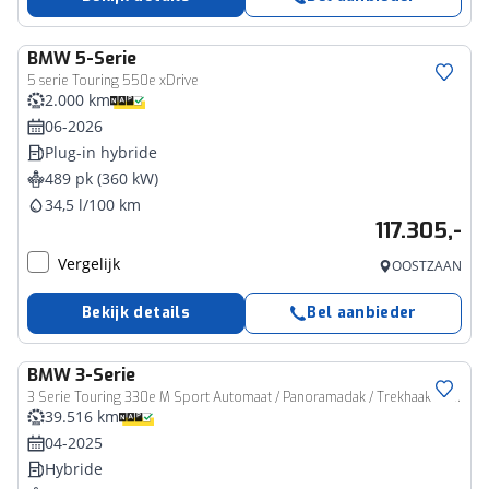
BMW
5-Serie
5 serie Touring 550e xDrive
2.000 km
06-2026
Plug-in hybride
489 pk (360 kW)
34,5 l/100 km
117.305,-
Vergelijk
OOSTZAAN
Bekijk details
Bel aanbieder
BMW
3-Serie
3 Serie Touring 330e M Sport Automaat / Panoramadak / Trekhaak / Sportstoelen / Adaptieve LED / Parking Assistant Plus / Comfort Access
39.516 km
04-2025
Hybride