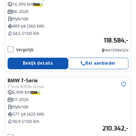
16.999 km
06-2026
Hybride
489 pk (360 kW)
34,5 l/100 km
118.584,-
Vergelijk
WATERINGEN
Bekijk details
Bel aanbieder
BMW
7-Serie
7 Serie M760e xDrive
6.999 km
07-2026
Hybride
571 pk (420 kW)
90,9 l/100 km
210.342,-