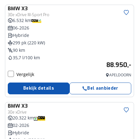
BMW
X3
30e xDrive M-Sport Pro
6.532 km
06-2026
Hybride
299 pk (220 kW)
90 km
35,7 l/100 km
88.950,-
Vergelijk
APELDOORN
Bekijk details
Bel aanbieder
BMW
X3
30e xDrive
20.322 km
02-2026
Hybride