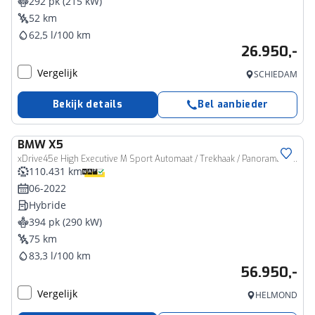
292 pk (215 kW)
52 km
62,5 l/100 km
26.950,-
Vergelijk
SCHIEDAM
Bekijk details
Bel aanbieder
BMW
X5
xDrive45e High Executive M Sport Automaat / Trekhaak / Panoramadak / Comfortstoelen / Achteruitrijcamera / Head-Up / Stoelverwarming
110.431 km
06-2022
Hybride
394 pk (290 kW)
75 km
83,3 l/100 km
56.950,-
Vergelijk
HELMOND