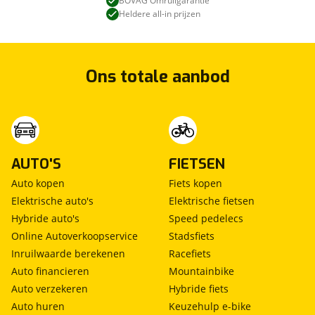
BOVAG Omruilgarantie
Heldere all-in prijzen
Ons totale aanbod
AUTO'S
FIETSEN
Auto kopen
Fiets kopen
Elektrische auto's
Elektrische fietsen
Hybride auto's
Speed pedelecs
Online Autoverkoopservice
Stadsfiets
Inruilwaarde berekenen
Racefiets
Auto financieren
Mountainbike
Auto verzekeren
Hybride fiets
Auto huren
Keuzehulp e-bike