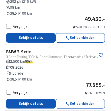
292 pk (215 kW)
98 km
38,5 l/100 km
49.450,-
Vergelijk
'S-HERTOGENBOSCH
Bekijk details
Bel aanbieder
BMW
3-Serie
3 Serie Touring 330e M Sport Automaat / Panoramadak / Trekhaak / M Sportstoelen / Adaptieve LED / Parking Assistant Plus / Comfort Access / Stuurverwarming
2.500 km
08-2026
Hybride
38,5 l/100 km
77.659,-
Vergelijk
EINDHOVEN
Bekijk details
Bel aanbieder