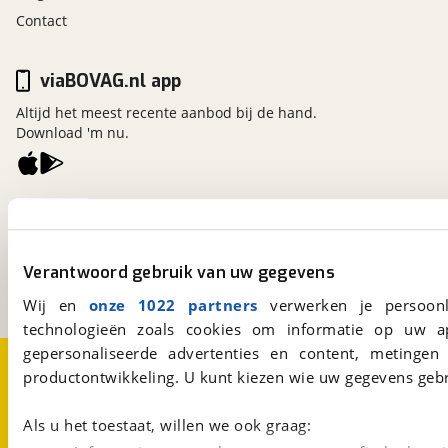
Contact
viaBOVAG.nl app
Altijd het meest recente aanbod bij de hand.
Download 'm nu.
viaBOVAG.nl
Kosterijland
15
3981 AJ
Bunnik
Verantwoord gebruik van uw gegevens
Een initiatief van
BOVAG
Wij en
onze 1022 partners
verwerken je persoonl
technologieën zoals cookies om informatie op uw a
gepersonaliseerde advertenties en content, metingen
Over viaBOVAG.nl
Disclaimer- en Privacyverklaring
productontwikkeling. U kunt kiezen wie uw gegevens gebr
Cookievoorkeuren
Vacatures
Als u het toestaat, willen we ook graag: