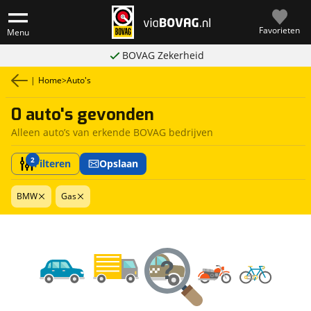
Favorieten
Menu
BOVAG Zekerheid
|
Home
>
Auto's
0 auto's gevonden
Alleen auto’s van erkende BOVAG bedrijven
2
Filteren
Opslaan
BMW
Gas