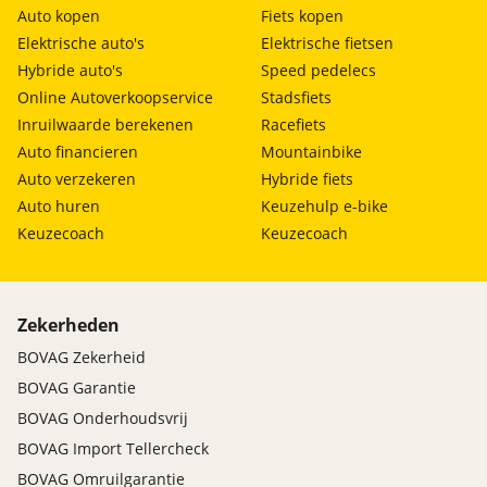
Auto kopen
Fiets kopen
Elektrische auto's
Elektrische fietsen
Hybride auto's
Speed pedelecs
Online Autoverkoopservice
Stadsfiets
Inruilwaarde berekenen
Racefiets
Auto financieren
Mountainbike
Auto verzekeren
Hybride fiets
Auto huren
Keuzehulp e-bike
Keuzecoach
Keuzecoach
Zekerheden
BOVAG Zekerheid
BOVAG Garantie
BOVAG Onderhoudsvrij
BOVAG Import Tellercheck
BOVAG Omruilgarantie