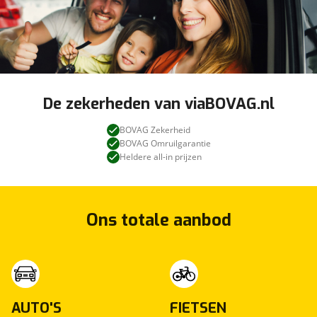
De zekerheden van viaBOVAG.nl
BOVAG Zekerheid
BOVAG Omruilgarantie
Heldere all-in prijzen
Ons totale aanbod
AUTO'S
FIETSEN