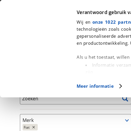
Auto
Fiets
Moto
Verantwoord gebruik 
Wij en
onze 1022 partn
<
Terug
|
Home
>
Auto's
technologieën zoals cook
gepersonaliseerde advert
We hebben 207 auto's voor je gev
en productontwikkeling. 
Alleen auto’s van erkende BOVAG bedrijven
Als u het toestaat, wille
Informatie verzam
zijn
Uw apparaat id
Basisgegevens
Meer informatie
(fingerprinting)
Lees meer over hoe uw
Zoeken
detailgedeelte
in. U k
Cookieverklaring.
Merk
Met cookies en vergelij
Fiat
Functionele cookies zorg