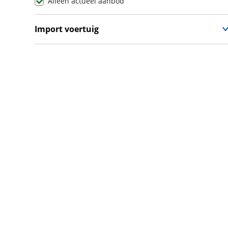
Alleen actueel aanbod
Maxus
(
96
)
Maybach
(
2
)
Import voertuig
Mazda
(
2785
)
Ja
(
15
)
McLaren
(
4
)
Nee
(
173
)
Mega
(
1
)
Mercedes-Benz
(
8116
)
MG
(
748
)
Microcar
(
21
)
Microlino
(
4
)
Mini
(
2379
)
Mitsubishi
(
1394
)
Mobilize
(
4
)
Morgan
(
1
)
Morris
(
1
)
Motion
(
8
)
Musso
(
1
)