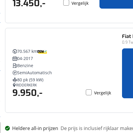
13.450,-
Vergelijk
Fiat
0.9 T
70.567 km
04-2017
Benzine
SemiAutomatisch
80 pk (59 kW)
RIDDERKERK
9.950,-
Vergelijk
Heldere all-in prijzen
De prijs is inclusief rijklaar ma