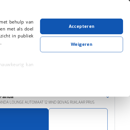
Over viaBOVAG.nl
 met behulp van
Accepteren
en met als doel
zicht in publiek
.
Fiat
Panda
Weigeren
Wis alle filters
Zoekopdracht opslaan
 nauwkeurig kan
 eigenschappen
Sorteer resultaten
rkeuren in het
Panda
trekken in de
PANDA LOUNGE AUTOMAAT 12 MND BOVAG RIJKLAAR PRIJS
lijke ervaring.
ytische cookies