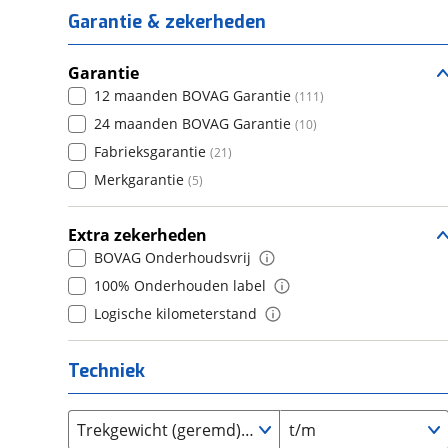
5
(
200
)
Daihatsu
6
(
19
)
(
98
)
Garantie & zekerheden
4
(
123
)
6+
(
0
)
Daimler
7
(
2
)
(
0
)
5
(
83
)
DFSK
8+
(
21
)
Garantie
(
0
)
6
(
0
)
12 maanden BOVAG Garantie
(
111
)
Dodge
(
110
)
7
(
0
)
24 maanden BOVAG Garantie
(
10
)
Dongfeng
(
92
)
8
(
0
)
Fabrieksgarantie
(
21
)
Donkervoort
(
1
)
9
(
0
)
Merkgarantie
(
5
)
DS
(
497
)
10+
(
0
)
Estrima
(
2
)
Extra zekerheden
Etalian
(
0
)
BOVAG Onderhoudsvrij
Farizon
(
3
)
100% Onderhouden label
Ferrari
(
15
)
Logische kilometerstand
Fiat
(
2466
)
Ford
(
8573
)
Techniek
Ford USA
(
3
)
Geely
(
121
)
Trekgewicht (geremd) van
t/m
Genesis
(
17
)