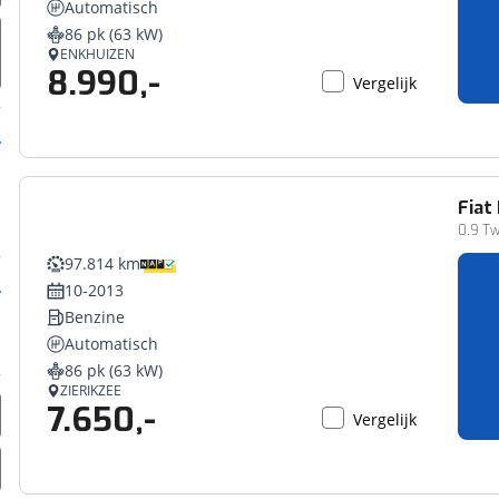
Automatisch
erbeteren. We tonen je graag relevante advertenties en geb
86 pk (63 kW)
ag op en buiten onze website volgt – uiteraard op anoni
ENKHUIZEN
8.990,-
laimer en privacyverklaring
. Als je weigert, plaatsen we a
Vergelijk
che cookies. Je voorkeuren kun je later altijd aan
Fiat
0.9 T
97.814 km
10-2013
Benzine
Automatisch
86 pk (63 kW)
ZIERIKZEE
7.650,-
Vergelijk