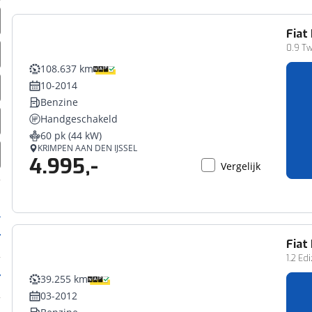
Fiat
0.9 Tw
108.637 km
10-2014
Benzine
Handgeschakeld
60 pk (44 kW)
KRIMPEN AAN DEN IJSSEL
4.995,-
Vergelijk
Fiat
1.2 Edi
39.255 km
03-2012