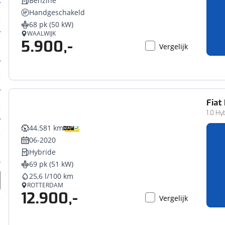
Benzine
Handgeschakeld
68 pk (50 kW)
WAALWIJK
5.900,-
Vergelijk
Fiat
1.0 Hy
44.581 km
06-2020
Hybride
69 pk (51 kW)
25,6 l/100 km
ROTTERDAM
12.900,-
Vergelijk