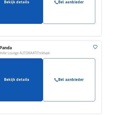
Bekijk details
Bel aanbieder
ruiken daarvoor
eme basis. Meer
lleen functionele
passen via de
Panda
winAir Lounge AUTOMAAT|Trekhaak
Bekijk details
Bel aanbieder