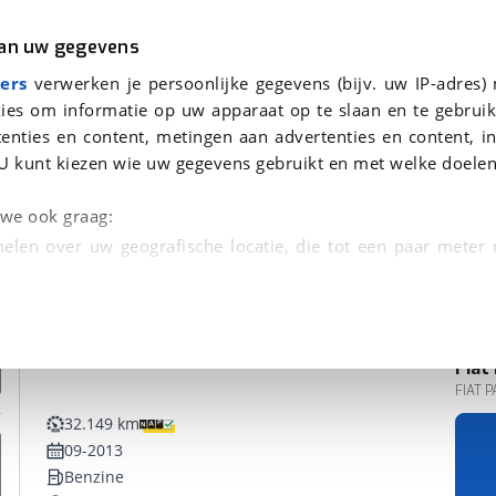
r
Kampeer
van uw gegevens
ers
verwerken je persoonlijke gegevens (bijv. uw IP-adres)
ies om informatie op uw apparaat op te slaan en te gebruik
enties en content, metingen aan advertenties en content, in
onden
U kunt kiezen wie uw gegevens gebruikt en met welke doelen
n we ook graag:
elen over uw geografische locatie, die tot een paar meter
entificeren door het actief te scannen op specifieke
 persoonlijke gegevens worden verwerkt en stel uw voo
Fiat
unt uw toestemming op elk moment wijzigen of in
FIAT 
32.149 km
09-2013
kbare technieken zorgen we voor een betere en meer persoon
Benzine
en ervoor dat de website goed werkt. Ook gebruiken we anal