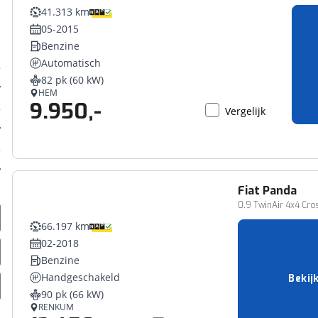
41.313 km
05-2015
Benzine
Automatisch
82 pk (60 kW)
HEM
9.950,-
Vergelijk
Fiat
Panda
0.9 TwinAir 4x4 Cro
66.197 km
02-2018
Benzine
Handgeschakeld
Bekij
90 pk (66 kW)
RENKUM