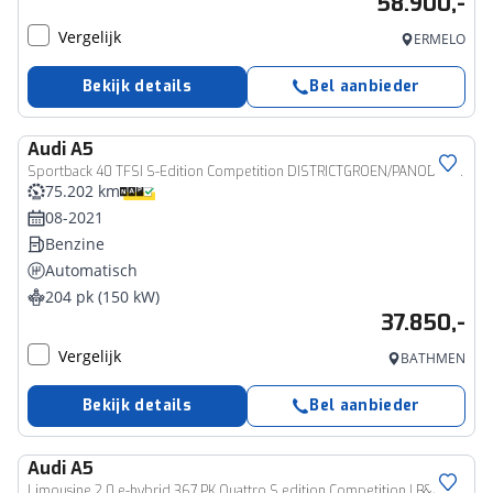
58.900,-
Vergelijk
ERMELO
Bekijk details
Bel aanbieder
Audi
A5
Sportback 40 TFSI S-Edition Competition DISTRICTGROEN/PANODAK/STOELVERW./20"LMV/NL-AUTO
75.202 km
08-2021
Benzine
Automatisch
204 pk (150 kW)
37.850,-
Vergelijk
BATHMEN
Bekijk details
Bel aanbieder
Audi
A5
Limousine 2.0 e-hybrid 367 PK Quattro S edition Competition | B&O | 20" | S-Line |