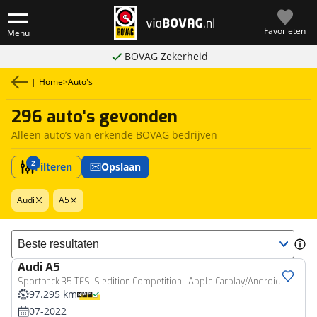
Favorieten
Menu
BOVAG Zekerheid
|
Home
>
Auto's
296 auto's gevonden
Alleen auto’s van erkende BOVAG bedrijven
2
Filteren
Opslaan
Audi
A5
Sorteer resultaten
Audi
A5
Sportback 35 TFSI S edition Competition | Apple Carplay/Android Auto | Stoelverwarming | Elek. Achterklep | keyless | Navi
97.295 km
07-2022