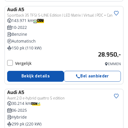
Audi
A5
Sportback 35 TFSI S-LINE Edition | LED Matrix | Virtual | PDC + Camera | Navi - RIJKLAAR + BOVAG GARANTIE
143.971 km
10-2022
Benzine
Automatisch
150 pk (110 kW)
28.950,-
Vergelijk
EMMEN
Bekijk details
Bel aanbieder
Audi
A5
Avant 2.0 e-hybrid quattro S edition
30.214 km
06-2025
Hybride
299 pk (220 kW)