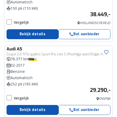
Automatisch
150 pk (110 kW)
38.449,-
Vergelijk
HOLLANDSCHEVELD
Bekijk details
Bel aanbieder
Audi
A5
Coupé 2.0 TFSI quattro Sport Pro Line S /Prachtige auto!/Origin. NL!/Pano/Leder/Navi/252PK/
78.377 km
02-2017
Benzine
Automatisch
252 pk (185 kW)
29.290,-
Vergelijk
ENSPIJK
Bekijk details
Bel aanbieder