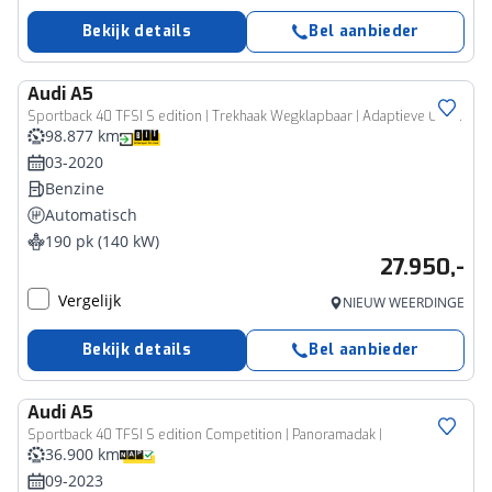
Bekijk details
Bel aanbieder
Audi
A5
Sportback 40 TFSI S edition | Trekhaak Wegklapbaar | Adaptieve Cruise Control | Navigatie | Sportstoelen | Achteruitrijcamera | DAB | Stoelverwarming | Metallic Lak | Elektrische Achterklep |
98.877 km
03-2020
Benzine
Automatisch
190 pk (140 kW)
27.950,-
Vergelijk
NIEUW WEERDINGE
Bekijk details
Bel aanbieder
Audi
A5
Sportback 40 TFSI S edition Competition | Panoramadak |
36.900 km
09-2023