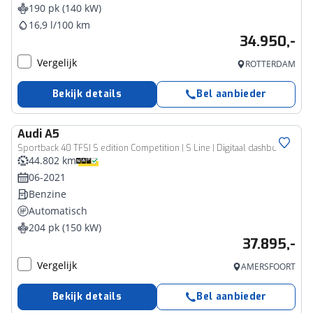
190 pk (140 kW)
16,9 l/100 km
34.950,-
Vergelijk
ROTTERDAM
Bekijk details
Bel aanbieder
Audi
A5
Sportback 40 TFSI S edition Competition | S Line | Digitaal dashboard | Matrix LED | 19'' | Keyless | Elektrisch bedienbare achterklep
44.802 km
06-2021
Benzine
Automatisch
204 pk (150 kW)
37.895,-
Vergelijk
AMERSFOORT
Bekijk details
Bel aanbieder