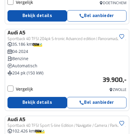
Vergelijk
DOETINCHEM
Bekijk details
Bel aanbieder
Audi
A5
Sportback 40 TFSI 204pk S-tronic Advanced edition | Panoramadak | B&O Audio | Head-up | Massagestoelen
35.186 km
04-2024
Benzine
Automatisch
204 pk (150 kW)
39.900,-
Vergelijk
ZWOLLE
Bekijk details
Bel aanbieder
Audi
A5
Sportback 40 TFSI Sport S-line Edition / Navigatie / Camera / Parkeersensoren V+A / 3x S-line / Climate controle / **
102.426 km