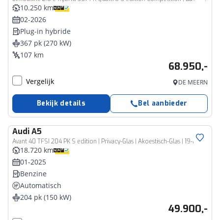
10.250 km
02-2026
Plug-in hybride
367 pk (270 kW)
107 km
68.950,-
Vergelijk
DE MEERN
Bekijk details
Bel aanbieder
Audi
A5
Avant 40 TFSI 204 PK S edition | Privacy-Glas | Akoestisch-Glas | 19-Inch | Adaptive-Cruise | Stoelverwarming | Ambient-verlichting | Elekt.verstelbare-stoelen |
18.720 km
01-2025
Benzine
Automatisch
204 pk (150 kW)
49.900,-