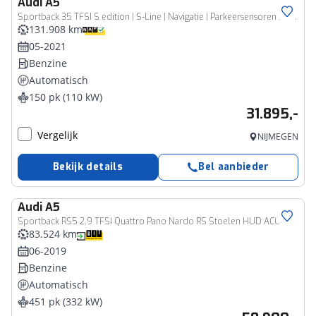
Audi
A5
Sportback 35 TFSI S edition | S-Line | Navigatie | Parkeersensoren | Climate Control | All-Season Banden |
131.908 km
05-2021
Benzine
Automatisch
150 pk (110 kW)
31.895,-
Vergelijk
NIJMEGEN
Bekijk details
Bel aanbieder
Audi
A5
Sportback RS5 2.9 TFSI Quattro Pano Nardo RS Stoelen HUD ACC Black Optiek Sportuitlaat
83.524 km
06-2019
Benzine
Automatisch
451 pk (332 kW)