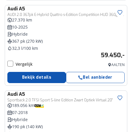
Audi
A5
AUDI 2.0 367pk E-Hybrid Quattro s-Edition Competition HUD 360grCam 19
27.370 km
10-2025
Hybride
367 pk (270 kW)
32,3 l/100 km
59.450,-
Vergelijk
AALTEN
Bekijk details
Bel aanbieder
Audi
A5
Sportback 2.0 TFSI Sport S-line Edition Zwart Optiek Virtual 20"
189.056 km
07-2018
Hybride
190 pk (140 kW)