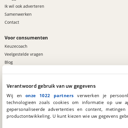
Ik wil ook adverteren
Samenwerken
Contact
Voor consumenten
Keuzecoach
Veelgestelde vragen
Blog
Contact
Verantwoord gebruik van uw gegevens
viaBOVAG.nl app
Wij en
onze 1022 partners
verwerken je persoonl
Altijd het meest recente aanbod bij de hand.
technologieën zoals cookies om informatie op uw a
Download 'm nu.
gepersonaliseerde advertenties en content, metingen
productontwikkeling. U kunt kiezen wie uw gegevens gebr
viaBOVAG.nl