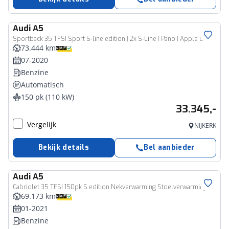
Audi
A5
Sportback 35 TFSI Sport S-line edition | 2x S-Line | Pano | Apple CarPlay | Alcantara + Leer
73.444 km
07-2020
Benzine
Automatisch
150 pk (110 kW)
33.345,-
Vergelijk
NIJKERK
Bekijk details
Bel aanbieder
Audi
A5
Cabriolet 35 TFSI 150pk S edition Nekverwarming Stoelverwarming Leder Virtual Cockpit Matrix Led 2x S-Line
69.173 km
01-2021
Benzine