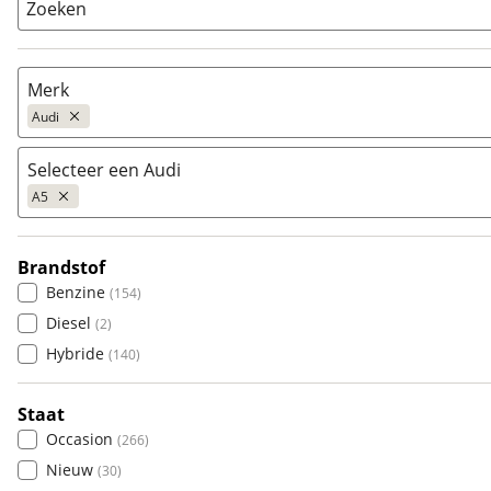
Zoeken
Merk
Audi
Selecteer een Audi
Populair
A5
Audi
(
5444
)
BMW
(
10220
)
Brandstof
Citroën
80
(
3535
)
(
1
)
Benzine
(
154
)
Fiat
A1
(
2459
)
(
523
)
Diesel
(
2
)
Ford
A3
(
8548
)
(
1102
)
Hybride
(
140
)
Hyundai
A4
(
3663
)
(
282
)
Kia
A5
(
8562
)
(
296
)
Staat
Mazda
A6
(
2854
)
(
543
)
Occasion
(
266
)
Mercedes-Benz
A7
(
8093
)
(
30
)
Nieuw
(
30
)