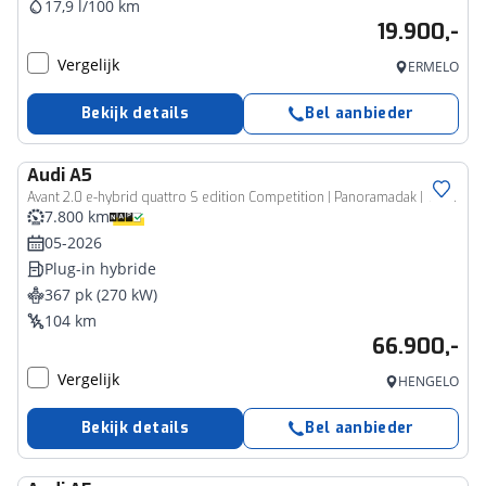
17,9 l/100 km
19.900,-
Vergelijk
ERMELO
Bekijk details
Bel aanbieder
Audi
A5
Avant 2.0 e-hybrid quattro S edition Competition | Panoramadak | Trekhaak | Bang & Olufsen | Sportonderstel | Sfeerverlichting | Verwarmbare voorstoelen
7.800 km
05-2026
Plug-in hybride
367 pk (270 kW)
104 km
66.900,-
Vergelijk
HENGELO
Bekijk details
Bel aanbieder