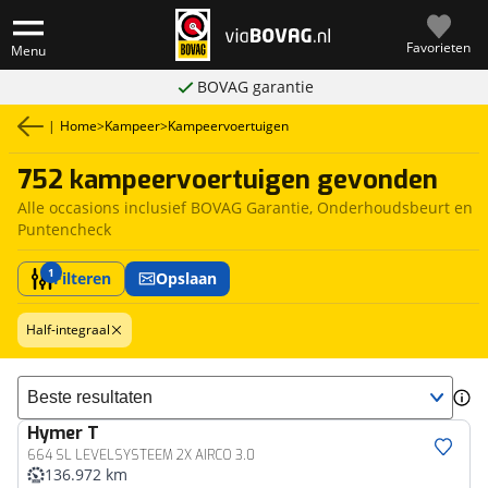
Favorieten
Menu
BOVAG garantie
|
Home
>
Kampeer
>
Kampeervoertuigen
752 kampeervoertuigen gevonden
Alle occasions inclusief BOVAG Garantie, Onderhoudsbeurt en
Puntencheck
1
Filteren
Opslaan
Half-integraal
Sorteer resultaten
Hymer
T
664 SL LEVELSYSTEEM 2X AIRCO 3.0
136.972 km