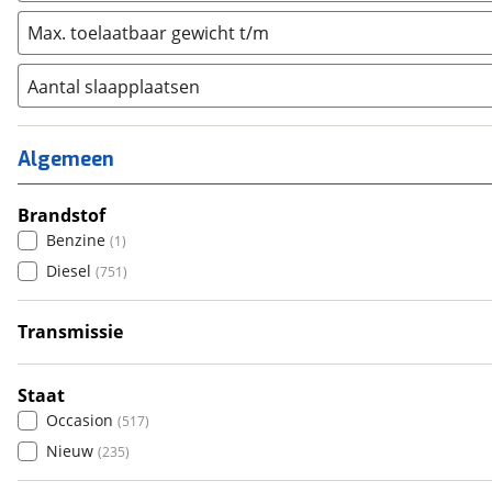
Max. toelaatbaar gewicht t/m
Aantal slaapplaatsen
1
(
8
)
2
(
232
)
Algemeen
3
(
170
)
4
Brandstof
(
242
)
Benzine
(
1
)
5
(
31
)
Diesel
(
751
)
6+
(
8
)
Transmissie
Handgeschakeld
(
334
)
Automatisch
(
414
)
Staat
Occasion
(
517
)
Nieuw
(
235
)