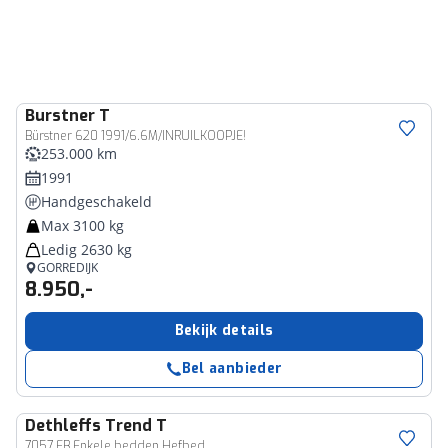
Burstner
T
Bürstner 620 1991/6.6M/INRUILKOOPJE!
253.000 km
1991
Handgeschakeld
Max 3100 kg
Ledig 2630 kg
GORREDIJK
8.950,-
Bekijk details
Bel aanbieder
Dethleffs
Trend T
7057 EB Enkele bedden Hefbed