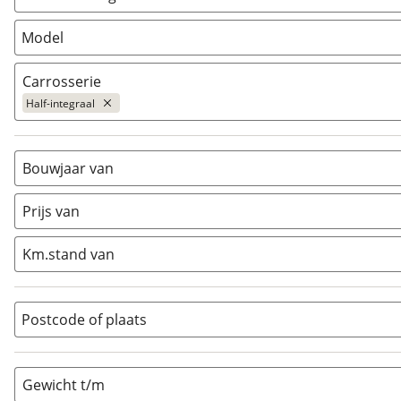
Model
Carrosserie
Half-integraal
Alkoof
(
37
)
Busmodel
(
423
)
Bouwjaar van
Caravan
(
1594
)
Prijs van
Half-integraal
(
752
)
Integraal
(
200
)
Km.stand van
Opzetunit
(
0
)
Overig
(
147
)
Vouwwagen
(
35
)
Postcode of plaats
Gewicht t/m