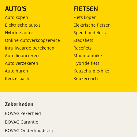
AUTO'S
FIETSEN
Auto kopen
Fiets kopen
Elektrische auto's
Elektrische fietsen
Hybride auto's
Speed pedelecs
Online Autoverkoopservice
Stadsfiets
Inruilwaarde berekenen
Racefiets
Auto financieren
Mountainbike
Auto verzekeren
Hybride fiets
Auto huren
Keuzehulp e-bike
Keuzecoach
Keuzecoach
Zekerheden
BOVAG Zekerheid
BOVAG Garantie
BOVAG Onderhoudsvrij