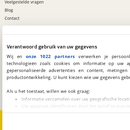
Veelgestelde vragen
Blog
Contact
viaBOVAG.nl app
Altijd het meest recente aanbod bij de hand.
Verantwoord gebruik van uw gegevens
Download 'm nu.
Wij en
onze 1022 partners
verwerken je persoonl
technologieën zoals cookies om informatie op uw a
gepersonaliseerde advertenties en content, metingen
viaBOVAG.nl
productontwikkeling. U kunt kiezen wie uw gegevens gebr
Kosterijland
15
3981 AJ
Bunnik
Als u het toestaat, willen we ook graag:
Een initiatief van
BOVAG
Informatie verzamelen over uw geografische locati
Uw apparaat identificeren door het actief te scann
Lees meer over hoe uw persoonlijke gegevens worden ve
Over viaBOVAG.nl
Disclaimer- en Privacyverklaring
U kunt uw toestemming op elk moment wijzigen of intrekk
Cookievoorkeuren
Vacatures