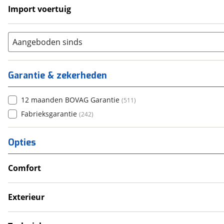
Import voertuig
Ja
(
27
)
Nee
(
21
)
Aangeboden sinds
Garantie & zekerheden
12 maanden BOVAG Garantie
(
511
)
Fabrieksgarantie
(
242
)
Opties
Comfort
Airco
Douche
Exterieur
Televisie
Dakluik
Verwarmde leefruimte
Fietsendrager