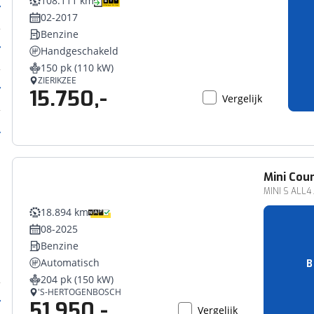
108.111 km
02-2017
Benzine
Handgeschakeld
150 pk (110 kW)
ZIERIKZEE
15.750,-
Vergelijk
Mini
Cou
MINI S ALL4 
18.894 km
08-2025
Benzine
Automatisch
B
204 pk (150 kW)
'S-HERTOGENBOSCH
51.950,-
Vergelijk