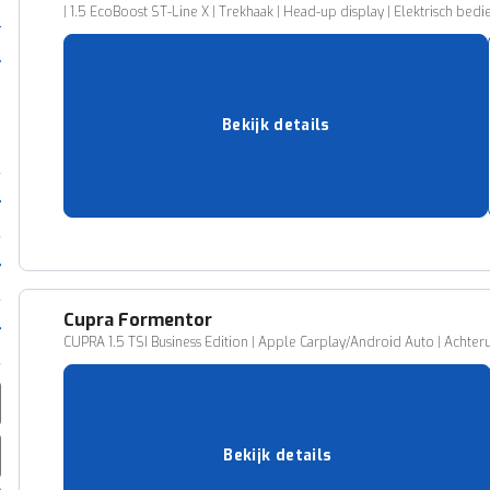
| 1.5 EcoBoost ST-Line X | Trekhaak | Head-up display | Elektrisch b
98.095 km
01-2021
Benzine
Handgeschakeld
Bekijk details
149 pk (110 kW)
AMERSFOORT
22.895,-
Vergelijk
Cupra
Formentor
CUPRA 1.5 TSI Business Edition | Apple Carplay/Android Auto | Achterui
43.102 km
04-2022
Benzine
Automatisch
Bekijk details
149 pk (110 kW)