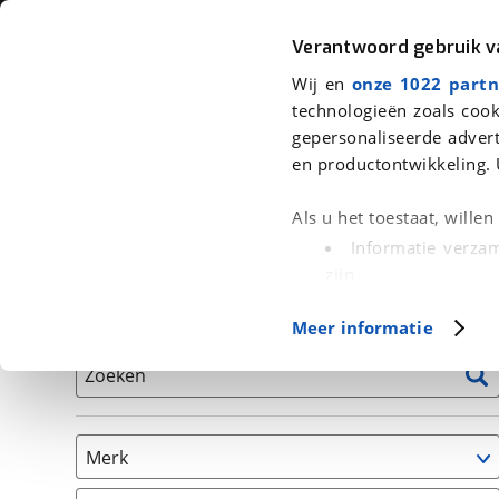
Auto
Fiets
Moto
Verantwoord gebruik 
Wij en
onze 1022 partn
<
Terug
|
Home
>
Auto's
technologieën zoals cook
gepersonaliseerde advert
We hebben 12.569 auto's voor je g
en productontwikkeling. 
Alleen auto’s van erkende BOVAG bedrijven
Als u het toestaat, wille
Informatie verzam
zijn
Uw apparaat id
Basisgegevens
Meer informatie
(fingerprinting)
Lees meer over hoe uw
Zoeken
detailgedeelte
in. U k
Cookieverklaring.
Merk
Met cookies en vergelij
Functionele cookies zorg