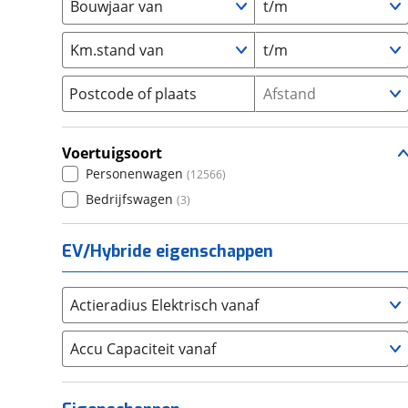
Bouwjaar van
t/m
SKODA
(
364
)
Suzuki
(
214
)
Km.stand van
t/m
Toyota
(
722
)
Postcode of plaats
Afstand
Volkswagen
(
936
)
Volvo
(
877
)
Alle merken
Voertuigsoort
Abarth
(
3
)
Personenwagen
(
12566
)
Aiways
(
12
)
Bedrijfswagen
(
3
)
Aixam
(
0
)
Alfa Romeo
(
52
)
EV/Hybride eigenschappen
Alpina
(
0
)
Alpine
(
11
)
Actieradius Elektrisch vanaf
Aston Martin
(
0
)
Audi
(
496
)
Accu Capaciteit vanaf
Austin
(
0
)
Auto Union
(
0
)