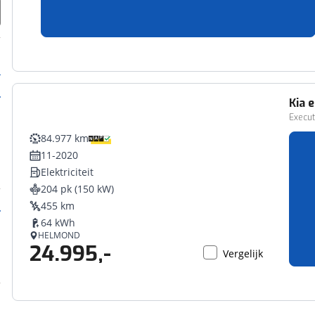
AMERSFOORT
28.395,-
Vergelijk
Kia
e
Execu
84.977 km
11-2020
Elektriciteit
204 pk (150 kW)
455 km
64 kWh
HELMOND
24.995,-
Vergelijk