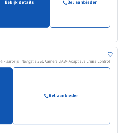
Bekijk details
Bel aanbieder
ruiken daarvoor
eme basis. Meer
lleen functionele
passen via de
klaarprijs | Navigatie 360 Camera DAB+ Adaptieve Cruise Control
Bel aanbieder