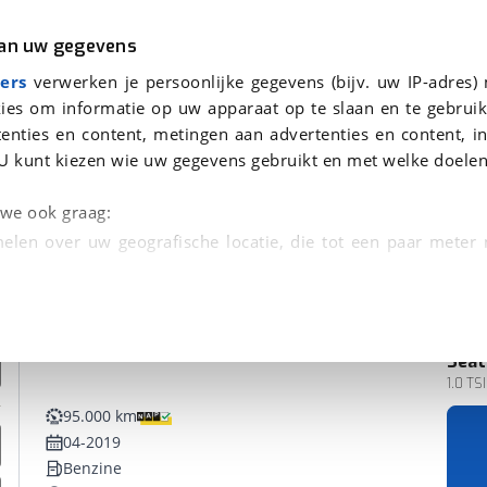
r
Kampeer
van uw gegevens
ers
verwerken je persoonlijke gegevens (bijv. uw IP-adres)
ies om informatie op uw apparaat op te slaan en te gebruik
enties en content, metingen aan advertenties en content, in
evonden
U kunt kiezen wie uw gegevens gebruikt en met welke doelen
n we ook graag:
elen over uw geografische locatie, die tot een paar meter
entificeren door het actief te scannen op specifieke
 persoonlijke gegevens worden verwerkt en stel uw voo
Seat
unt uw toestemming op elk moment wijzigen of in
1.0 TSI
95.000 km
04-2019
kbare technieken zorgen we voor een betere en meer persoon
Benzine
en ervoor dat de website goed werkt. Ook gebruiken we anal