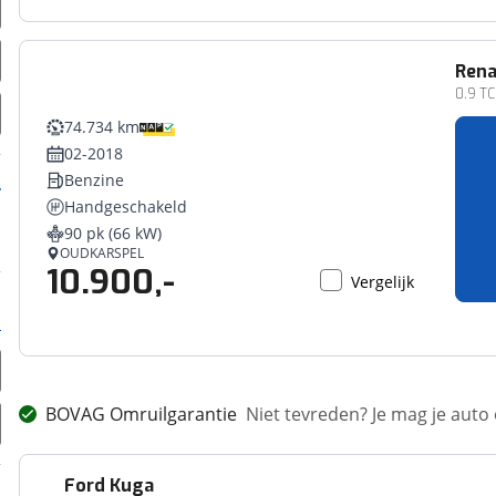
Rena
0.9 TCe
74.734 km
02-2018
Benzine
Handgeschakeld
90 pk (66 kW)
OUDKARSPEL
10.900,-
Vergelijk
BOVAG Omruilgarantie
Niet tevreden? Je mag je auto
Ford
Kuga