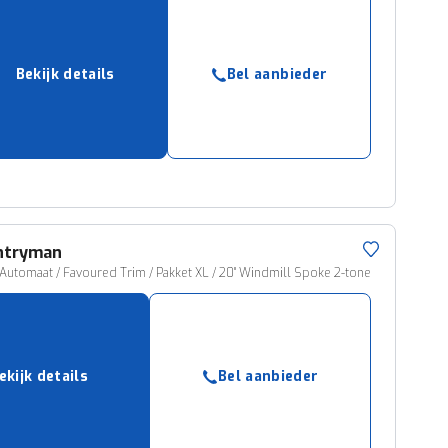
Bekijk details
Bel aanbieder
ntryman
Automaat / Favoured Trim / Pakket XL / 20" Windmill Spoke 2-tone
ekijk details
Bel aanbieder