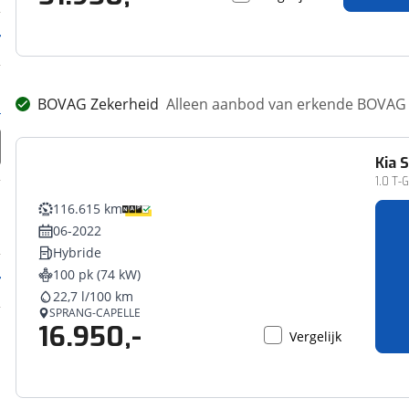
BOVAG Zekerheid
Alleen aanbod van erkende BOVAG 
Kia
S
1.0 T-
116.615 km
06-2022
Hybride
100 pk (74 kW)
22,7 l/100 km
SPRANG-CAPELLE
16.950,-
Vergelijk