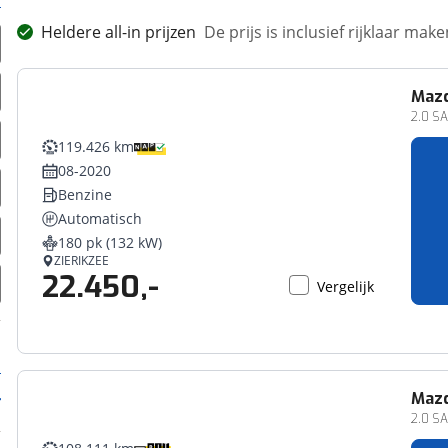
Heldere all-in prijzen
De prijs is inclusief rijklaar ma
Maz
2.0 SA
119.426 km
08-2020
Benzine
Automatisch
180 pk (132 kW)
ZIERIKZEE
22.450,-
Vergelijk
Maz
2.0 SA