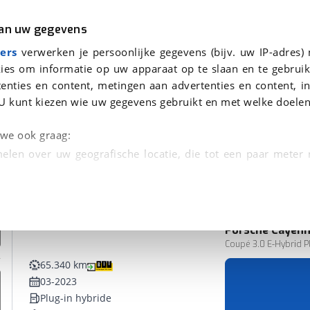
r
Kampeer
van uw gegevens
ers
verwerken je persoonlijke gegevens (bijv. uw IP-adres)
ies om informatie op uw apparaat op te slaan en te gebruik
enties en content, metingen aan advertenties en content, in
onden
U kunt kiezen wie uw gegevens gebruikt en met welke doelen
n we ook graag:
elen over uw geografische locatie, die tot een paar meter
entificeren door het actief te scannen op specifieke
 persoonlijke gegevens worden verwerkt en stel uw voo
Porsche
Cayen
unt uw toestemming op elk moment wijzigen of in
Coupé 3.0 E-Hybrid Pla
65.340 km
03-2023
kbare technieken zorgen we voor een betere en meer persoon
Plug-in hybride
en ervoor dat de website goed werkt. Ook gebruiken we anal