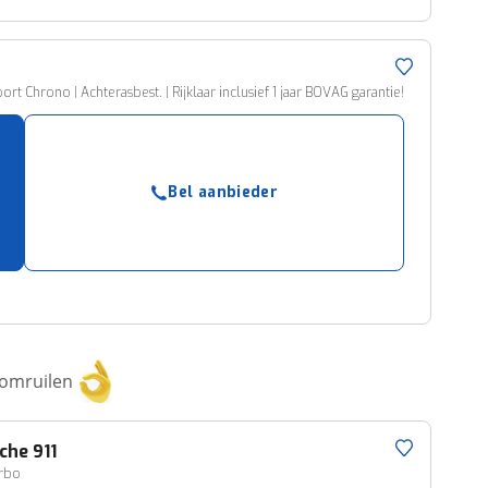
t Chrono | Achterasbest. | Rijklaar inclusief 1 jaar BOVAG garantie!
Bel aanbieder
 omruilen
che
911
urbo