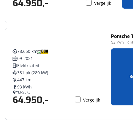
64.950,-
Vergelijk
Porsche
93 kWh | Rijk
78.650 km
09-2021
Elektriciteit
381 pk (280 kW)
B
447 km
93 kWh
YERSEKE
64.950,-
Vergelijk