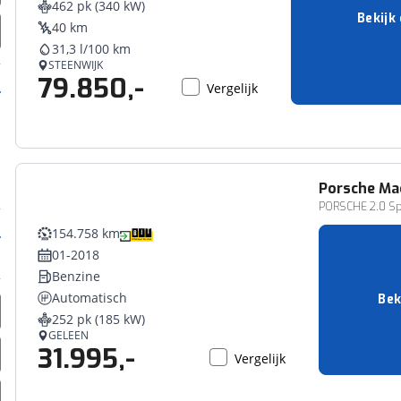
462 pk (340 kW)
erbeteren. We tonen je graag relevante advertenties en geb
Bekijk
40 km
ag op en buiten onze website volgt – uiteraard op anoni
31,3 l/100 km
laimer en privacyverklaring
. Als je weigert, plaatsen we a
STEENWIJK
79.850,-
che cookies. Je voorkeuren kun je later altijd aan
Vergelijk
Porsche
Ma
PORSCHE 2.0 Spo
154.758 km
01-2018
Benzine
Automatisch
Bek
252 pk (185 kW)
GELEEN
31.995,-
Vergelijk