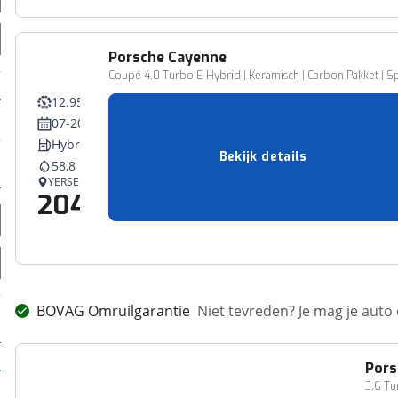
Porsche
Cayenne
Coupé 4.0 Turbo E-Hybrid | Keramisch | Carbon Pakket | Spor
12.950 km
07-2024
Hybride
Bekijk details
58,8 l/100 km
YERSEKE
204.950,-
Vergelijk
BOVAG Omruilgarantie
Niet tevreden? Je mag je auto
Pors
3.6 T