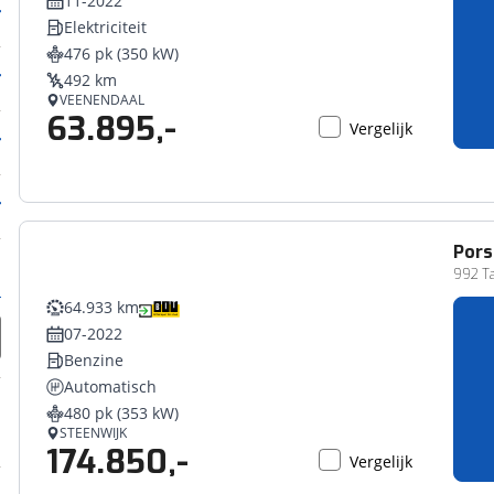
11-2022
Elektriciteit
476 pk (350 kW)
492 km
VEENENDAAL
63.895,-
Vergelijk
Pors
992 Ta
64.933 km
07-2022
Benzine
Automatisch
480 pk (353 kW)
STEENWIJK
174.850,-
Vergelijk