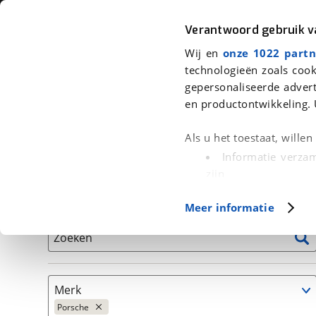
Auto
Fiets
Moto
Verantwoord gebruik 
Wij en
onze 1022 partn
<
Terug
|
Home
>
Auto's
technologieën zoals cook
gepersonaliseerde advert
We hebben 420 auto's voor je gev
en productontwikkeling. 
Alleen auto’s van erkende BOVAG bedrijven
Als u het toestaat, wille
Informatie verzam
zijn
Uw apparaat id
Basisgegevens
Meer informatie
(fingerprinting)
Lees meer over hoe uw
Zoeken
detailgedeelte
in. U k
Cookieverklaring.
Merk
Met cookies en vergelij
Porsche
Functionele cookies zorg