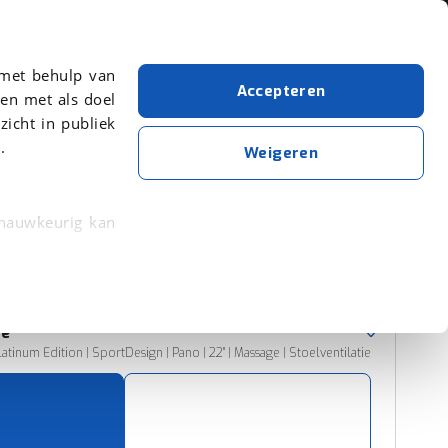
Over viaBOVAG.nl
 met behulp van
Accepteren
en met als doel
zicht in publiek
.
Porsche
Weigeren
Wis alle filters
Zoekopdracht opslaan
 nauwkeurig kan
 eigenschappen
Sorteer resultaten
rkeuren in het
ne
trekken in de
tinum Edition | SportDesign | Pano | 22" | Massage | Stoelventilatie
lijke ervaring.
ytische cookies