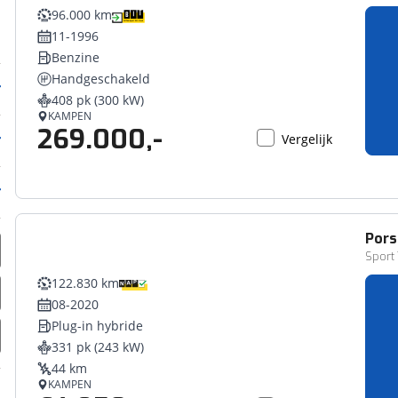
96.000 km
11-1996
Benzine
Handgeschakeld
408 pk (300 kW)
KAMPEN
269.000,-
Vergelijk
Pors
Sport 
122.830 km
08-2020
Plug-in hybride
331 pk (243 kW)
44 km
KAMPEN