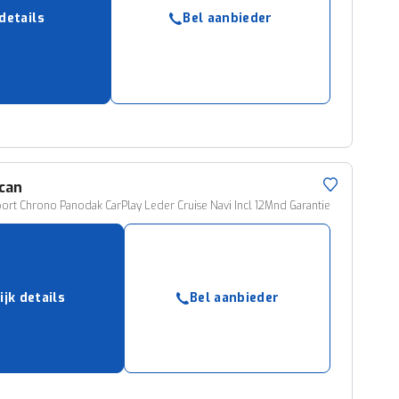
ruiken daarvoor
 details
Bel aanbieder
eme basis. Meer
lleen functionele
passen via de
can
rt Chrono Panodak CarPlay Leder Cruise Navi Incl 12Mnd Garantie
ijk details
Bel aanbieder