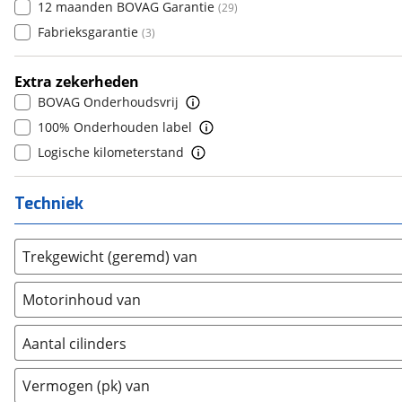
Daewoo
12 maanden BOVAG Garantie
(
0
)
(
29
)
7
(
0
)
Daihatsu
Fabrieksgarantie
(
0
)
(
3
)
8
(
0
)
Daimler
(
0
)
9
(
0
)
Extra zekerheden
DFSK
(
0
)
10+
(
0
)
BOVAG Onderhoudsvrij
Dodge
(
5
)
100% Onderhouden label
Dongfeng
(
0
)
Logische kilometerstand
Donkervoort
(
0
)
DS
(
84
)
Techniek
Estrima
(
0
)
Etalian
(
0
)
Trekgewicht (geremd) van
Farizon
(
0
)
Ferrari
(
2
)
Motorinhoud van
Fiat
(
202
)
Ford
(
801
)
Aantal cilinders
Ford USA
(
0
)
2
(
0
)
Geely
(
0
)
Vermogen (pk) van
3
(
0
)