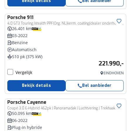
Bekijk details
Bel aanbieder
Porsche
911
4.0 GT3 Touring |stealth PPF|Org. NL|kerm. coating|dealer onderhouden|lift|sport chrono|18-voudig|Bose|stoelverwarming|
26.401 km
03-2022
Benzine
Automatisch
510 pk (375 kW)
221.990,-
Vergelijk
EINDHOVEN
Bekijk details
Bel aanbieder
Porsche
Cayenne
Coupé 3.0 E-Hybrid 462pk | Panoramadak | Luchtvering | Trekhaak | Leder
50.095 km
06-2022
Plug-in hybride