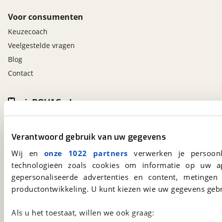
Voor consumenten
Keuzecoach
Veelgestelde vragen
Blog
Contact
viaBOVAG.nl app
Altijd het meest recente aanbod bij de hand.
Download 'm nu.
Verantwoord gebruik van uw gegevens
Wij en
onze 1022 partners
verwerken je persoonl
technologieën zoals cookies om informatie op uw a
viaBOVAG.nl
gepersonaliseerde advertenties en content, metingen
Kosterijland
15
productontwikkeling. U kunt kiezen wie uw gegevens gebr
3981 AJ
Bunnik
Een initiatief van
BOVAG
Als u het toestaat, willen we ook graag: