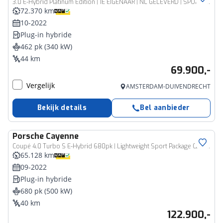
3.0 E-Hybrid Platinum Edition | 1E EIGENAAR | NL GELEVERD | SPORTCHRONO | PASM LUCHTVERING | STOELMASSAGE | STOELVENTILATIE | TV SCHERMEN ACHTER | SPORTEINDPIJPEN ACHTER | PANORAMA/SCHUIF-KANTELDAK | BOSE | PORSCHE INNODRIVE | ADAPTIVE CRUISECONTROL | 21 INCH |
72.370 km
10-2022
Plug-in hybride
462 pk (340 kW)
44 km
69.900,-
Vergelijk
AMSTERDAM-DUIVENDRECHT
Bekijk details
Bel aanbieder
Porsche
Cayenne
Coupé 4.0 Turbo S E-Hybrid 680pk | Lightweight Sport Package Carbon | Achterasbesturing | Head-up Display | SoH 85%
65.128 km
09-2022
Plug-in hybride
680 pk (500 kW)
40 km
122.900,-