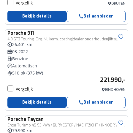
Vergelijk
DRUTEN
Bekijk details
Bel aanbieder
Porsche
911
4.0 GT3 Touring |Org. NL|kerm. coating|dealer onderhouden|lift|sport chrono|18-voudig|Bose|stoelverwarming|
26.401 km
03-2022
Benzine
Automatisch
510 pk (375 kW)
221.990,-
Vergelijk
EINDHOVEN
Bekijk details
Bel aanbieder
Porsche
Taycan
Cross Turismo 4S 93 kWh / BURMESTER / NACHTZICHT / INNODRIVE / PASM /
79.990 km