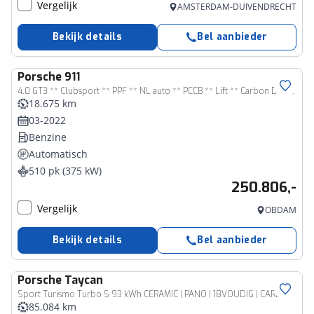
Vergelijk
AMSTERDAM-DUIVENDRECHT
Bekijk details
Bel aanbieder
Porsche
911
4.0 GT3 ** Clubsport ** PPF ** NL auto ** PCCB ** Lift ** Carbon Dak ** PTV Plus ** 4-wiel sturing NP 295K ** NAP ** 992 GT3
18.675 km
03-2022
Benzine
Automatisch
510 pk (375 kW)
250.806,-
Vergelijk
OBDAM
Bekijk details
Bel aanbieder
Porsche
Taycan
Sport Turismo Turbo S 93 kWh CERAMIC | PANO | 18VOUDIG | CARBON
85.084 km