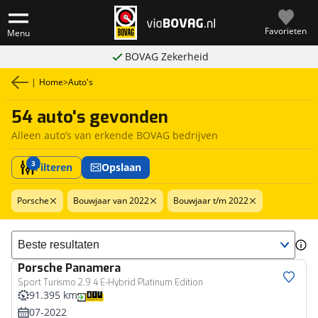
Favorieten
Menu
BOVAG Zekerheid
|
Home
>
Auto's
54 auto's gevonden
Alleen auto’s van erkende BOVAG bedrijven
3
Filteren
Opslaan
Porsche
Bouwjaar van 2022
Bouwjaar t/m 2022
Sorteer resultaten
Porsche
Panamera
Sport Turismo 2.9 4 E-Hybrid Platinum Edition
91.395 km
07-2022