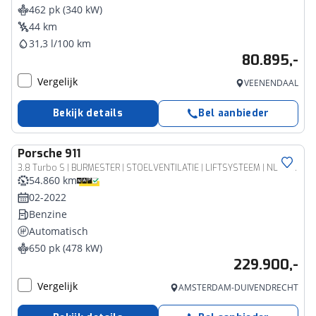
462 pk (340 kW)
44 km
31,3 l/100 km
80.895,-
Vergelijk
VEENENDAAL
Bekijk details
Bel aanbieder
Porsche
911
3.8 Turbo S | BURMESTER | STOELVENTILATIE | LIFTSYSTEEM | NL GELEVERD | DEALER ONDERHOUDEN | KERAMISCH | ACHTERASBESTURING | PVT + | PDLS + | 18-WEG STOELEN | SPORTUITLAATSYSTEEM EXC-OPTIK | SPOILER | PORSCHE APPROVED |
54.860 km
02-2022
Benzine
Automatisch
650 pk (478 kW)
229.900,-
Vergelijk
AMSTERDAM-DUIVENDRECHT