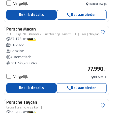
Vergelijk
HARDERWIJK
Bekijk details
Bel aanbieder
Porsche
Macan
2.9 S | Org. NL | Panodak | Luchtvering | Matrix LED | Leer | Navigatie | 20 inch | Adaptive Cruise Control
87.175 km
01-2022
Benzine
Automatisch
381 pk (280 kW)
77.990,-
Vergelijk
BEMMEL
Bekijk details
Bel aanbieder
Porsche
Taycan
Cross Turismo 4 93 kWh |
99.206 km