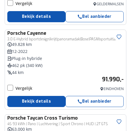
Vergelijk
GELDERMALSEN
Bekijk details
Bel aanbieder
Porsche
Cayenne
3.0 E-Hybrid |sportdesign|krijt|panoramadak|Bose|PASM|sportuitlaat|memory|Apple Carplay|blind spot|PDLS|360 camera|stoelverwarming|22" sport classic|
49.828 km
12-2022
Plug-in hybride
462 pk (340 kW)
44 km
91.990,-
Vergelijk
EINDHOVEN
Bekijk details
Bel aanbieder
Porsche
Taycan Cross Turismo
4S 93 kWh | Pano | Luchtvering | Sport Chrono | HUD | 21" GTS
63.000 km