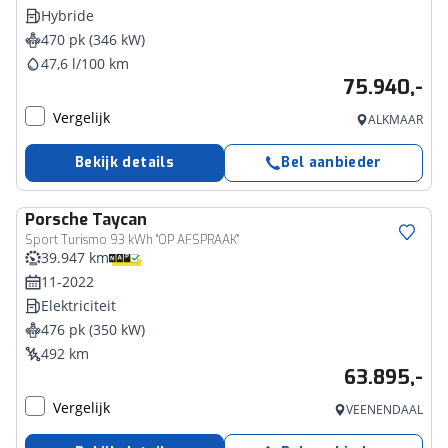
Hybride
470 pk (346 kW)
47,6 l/100 km
75.940,-
Vergelijk
ALKMAAR
Bekijk details
Bel aanbieder
Porsche
Taycan
Sport Turismo 93 kWh ''OP AFSPRAAK''
39.947 km
11-2022
Elektriciteit
476 pk (350 kW)
492 km
63.895,-
Vergelijk
VEENENDAAL