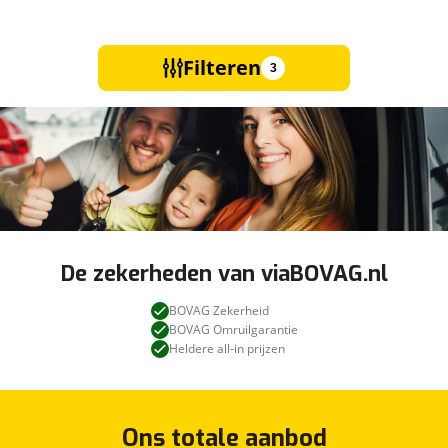
Filteren
3
De zekerheden van viaBOVAG.nl
BOVAG Zekerheid
BOVAG Omruilgarantie
Heldere all-in prijzen
Ons totale aanbod