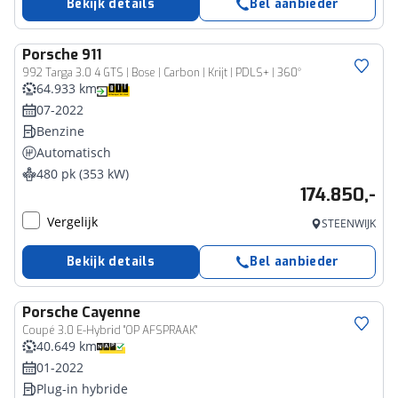
Bekijk details
Bel aanbieder
Porsche
911
992 Targa 3.0 4 GTS | Bose | Carbon | Krijt | PDLS+ | 360°
64.933 km
07-2022
Benzine
Automatisch
480 pk (353 kW)
174.850,-
Vergelijk
STEENWIJK
Bekijk details
Bel aanbieder
Porsche
Cayenne
Coupé 3.0 E-Hybrid ''OP AFSPRAAK"
40.649 km
01-2022
Plug-in hybride