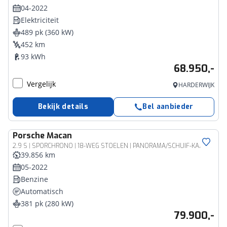
04-2022
Elektriciteit
489 pk (360 kW)
452 km
93 kWh
68.950,-
Vergelijk
HARDERWIJK
Bekijk details
Bel aanbieder
Porsche
Macan
2.9 S | SPORCHRONO | 18-WEG STOELEN | PANORAMA/SCHUIF-KANTELDAK | ACHTERUITRIJCAMERA | PASM | 21 INCH RS SPYDER |
39.856 km
05-2022
Benzine
Automatisch
381 pk (280 kW)
79.900,-