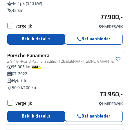
462 pk (340 kW)
43 km
77.900,-
Vergelijk
HARDERWIJK
Bekijk details
Bel aanbieder
Porsche
Panamera
2.9 4 E-Hybrid Platinum Edition | 2E EIGENAAR | 12MND GARANTIE | ACC | PANO | HUD | CARPLAY | SFEER | 360 CAMERA | BOMVOL | SOFTCLOSE |
95.005 km
07-2022
Hybride
50,0 l/100 km
73.950,-
Vergelijk
HARDERWIJK
Bekijk details
Bel aanbieder