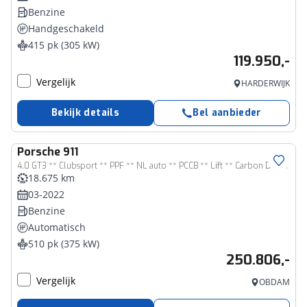
Benzine
Handgeschakeld
415 pk (305 kW)
119.950,-
Vergelijk
HARDERWIJK
Bekijk details
Bel aanbieder
Porsche
911
4.0 GT3 ** Clubsport ** PPF ** NL auto ** PCCB ** Lift ** Carbon Dak ** PTV Plus ** 4-wiel sturing NP 295K ** NAP ** 992 GT3
18.675 km
03-2022
Benzine
Automatisch
510 pk (375 kW)
250.806,-
Vergelijk
OBDAM