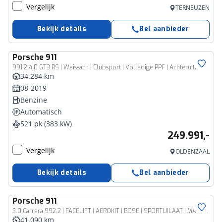
Vergelijk
TERNEUZEN
Bekijk details
Bel aanbieder
Porsche
911
991.2 4.0 GT3 RS | Weissach | Clubsport | Volledige PPF | Achteruitrijcamera
34.284 km
08-2019
Benzine
Automatisch
521 pk (383 kW)
249.991,-
Vergelijk
OLDENZAAL
Bekijk details
Bel aanbieder
Porsche
911
3.0 Carrera 992.2 | FACELIFT | AEROKIT | BOSE | SPORTUILAAT | MATRIX
41.090 km