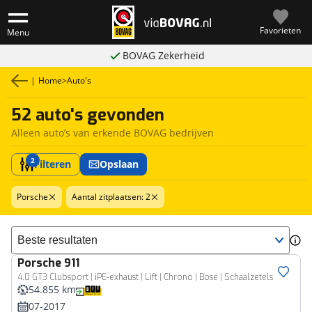
Favorieten
Menu
BOVAG Zekerheid
|
Home
>
Auto's
52 auto's gevonden
Alleen auto’s van erkende BOVAG bedrijven
2
Filteren
Opslaan
Porsche
Aantal zitplaatsen: 2
Sorteer resultaten
Porsche
911
4.0 GT3 Clubsport | iPE-exhaust | Lift | Chrono | Bose | Schaalzetels
54.855 km
07-2017