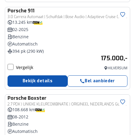
Porsche
911
3.0 Carrera Automaat | Schuifdak | Bose Audio | Adaptieve Cruise Control | Matrix LED | Sportuitlaat | Sfeerverlichting | Stuur en Stoelverwarming | PASM Onderstel
13.245 km
02-2025
Benzine
Automatisch
394 pk (290 kW)
175.000,-
Vergelijk
HILVERSUM
Bekijk details
Bel aanbieder
Porsche
Boxster
2.7 PDK | UNIEKE KLEURCOMBINATIE | ORIGINEEL NEDERLANDS GELEVERD | Bose sound, sport+ pakket en lederpakket!
108.668 km
08-2012
Benzine
Automatisch