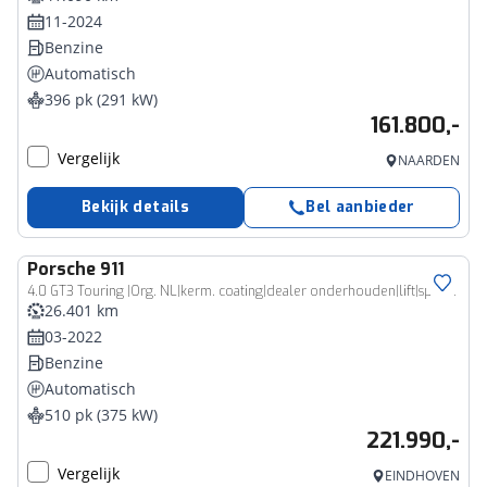
11-2024
Benzine
Automatisch
396 pk (291 kW)
161.800,-
Vergelijk
NAARDEN
Bekijk details
Bel aanbieder
Porsche
911
4.0 GT3 Touring |Org. NL|kerm. coating|dealer onderhouden|lift|sport chrono|18-voudig|Bose|stoelverwarming|
26.401 km
03-2022
Benzine
Automatisch
510 pk (375 kW)
221.990,-
Vergelijk
EINDHOVEN