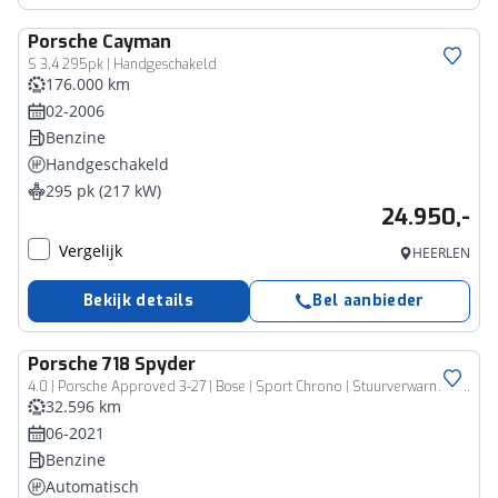
Porsche
Cayman
S 3.4 295pk | Handgeschakeld
176.000 km
02-2006
Benzine
Handgeschakeld
295 pk (217 kW)
24.950,-
Vergelijk
HEERLEN
Bekijk details
Bel aanbieder
Porsche
718 Spyder
4.0 | Porsche Approved 3-27 | Bose | Sport Chrono | Stuurverwarming en Stoelverwarming | Apple carplay | PDK | Dealer onderhouden
32.596 km
06-2021
Benzine
Automatisch