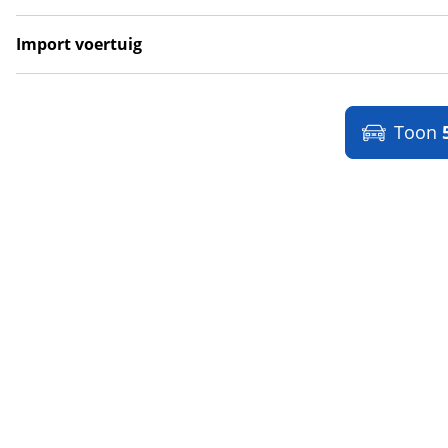
Lynk & Co
(
0
)
Lynk & Co DTM Shadow Edition
(
0
)
Import voertuig
LYNKenCO
(
0
)
Ja
(
25
)
MAN
(
1
)
Nee
(
20
)
Maserati
(
0
)
Toon
Max Mobiel
(
0
)
Maxus
(
19
)
Maybach
(
0
)
Mazda
(
108
)
McLaren
(
4
)
Mega
(
1
)
Mercedes-Benz
(
592
)
MG
(
18
)
Microcar
(
18
)
Microlino
(
4
)
Mini
(
9
)