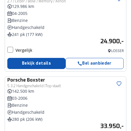
2.7 / Leder / Bose / Memory / Xenon
129.986 km
04-2005
Benzine
Handgeschakeld
241 pk (177 kW)
24.900,-
Vergelijk
LOSSER
Bekijk details
Bel aanbieder
Porsche
Boxster
S 3.2 Handgeschakeld |Top staat|
142.500 km
03-2006
Benzine
Handgeschakeld
280 pk (206 kW)
33.950,-