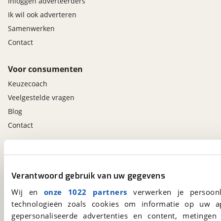
Inloggen adverteerders
Ik wil ook adverteren
Samenwerken
Contact
Voor consumenten
Keuzecoach
Veelgestelde vragen
Blog
Contact
viaBOVAG.nl app
Altijd het meest recente aanbod bij de hand.
Verantwoord gebruik van uw gegevens
Download 'm nu.
Wij en
onze 1022 partners
verwerken je persoonl
technologieën zoals cookies om informatie op uw a
gepersonaliseerde advertenties en content, metingen
viaBOVAG.nl