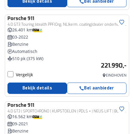
Bekijk details
Bel aanbieder
Porsche
911
4.0 GT3 Touring |stealth PPF|Org. NL|kerm. coating|dealer onderhouden|lift|sport chrono|18-voudig|Bose|stoelverwarming|
26.401 km
03-2022
Benzine
Automatisch
510 pk (375 kW)
221.990,-
Vergelijk
EINDHOVEN
Bekijk details
Bel aanbieder
Porsche
911
4.0 GT3 | SPORTCHRONO | KUIPSTOELEN | PDLS + | NEUS LIFT | BOSE | SPORTUITLAATSYSTEEM | AGAATGRIJS | NL GELEVERD | VIERWIELBESTURING | PVT PLUS | PORSCHE APPROVED |
16.562 km
09-2021
Benzine