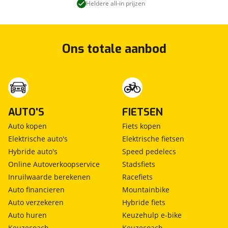
Heldere all-in prijzen
Ons totale aanbod
AUTO'S
FIETSEN
Auto kopen
Fiets kopen
Elektrische auto's
Elektrische fietsen
Hybride auto's
Speed pedelecs
Online Autoverkoopservice
Stadsfiets
Inruilwaarde berekenen
Racefiets
Auto financieren
Mountainbike
Auto verzekeren
Hybride fiets
Auto huren
Keuzehulp e-bike
Keuzecoach
Keuzecoach