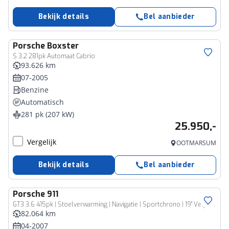
Bekijk details
Bel aanbieder
Porsche
Boxster
S 3.2 281pk Automaat Cabrio
93.626 km
07-2005
Benzine
Automatisch
281 pk (207 kW)
25.950,-
Vergelijk
OOTMARSUM
Bekijk details
Bel aanbieder
Porsche
911
GT3 3.6 415pk | Stoelverwarming | Navigatie | Sportchrono | 19'' Velgen | Sperdifferentieel | Metallic kleur
82.064 km
04-2007