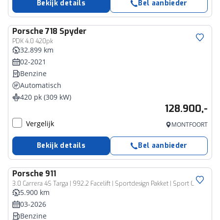
Bekijk details
Bel aanbieder
Porsche
718 Spyder
PDK 4.0 420pk
32.899 km
02-2021
Benzine
Automatisch
420 pk (309 kW)
128.900,-
Vergelijk
MONTFOORT
Bekijk details
Bel aanbieder
Porsche
911
3.0 Carrera 4S Targa | 992.2 Facelift | Sportdesign Pakket | Sport Chrono Pakket | Adaptieve cruise control | Liftsysteem | Sportuitlaat | Stoelventilatie | BOSE Surround-Sound-System | Getinte HD-Matrix led-koplampen | Adaptieve sportstoelen 18-voudig |
5.900 km
03-2026
Benzine