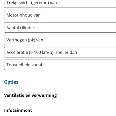
Trekgewicht (geremd) van
Ferrari
(
0
)
Fiat
(
456
)
Motorinhoud van
Ford
(
1545
)
Ford USA
(
0
)
Aantal cilinders
Geely
(
125
)
2
(
0
)
Genesis
(
14
)
Vermogen (pk) van
3
(
0
)
GMC
(
0
)
4
(
0
)
Acceleratie (0-100 km/u), sneller dan
Goupil
(
0
)
5
(
0
)
Honda
(
173
)
Topsnelheid vanaf
6
(
6
)
Hongqi
(
0
)
8
(
0
)
Hyundai
(
1133
)
10+
(
0
)
Opties
Ineos
(
1
)
Infiniti
(
0
)
Ventilatie en verwarming
Isuzu
(
3
)
Climate Control
Iveco
(
0
)
Infotainment
JAC
(
0
)