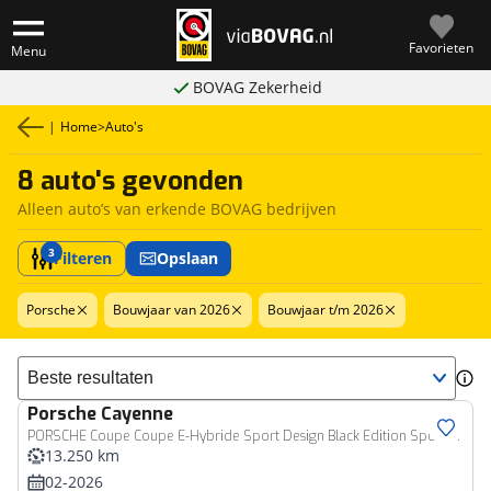
Favorieten
Menu
BOVAG Zekerheid
|
Home
>
Auto's
8 auto's gevonden
Alleen auto’s van erkende BOVAG bedrijven
3
Filteren
Opslaan
Porsche
Bouwjaar van 2026
Bouwjaar t/m 2026
Sorteer resultaten
Porsche
Cayenne
PORSCHE Coupe Coupe E-Hybride Sport Design Black Edition Sport-chrono Pakket-Soft Close -Bose
13.250 km
02-2026