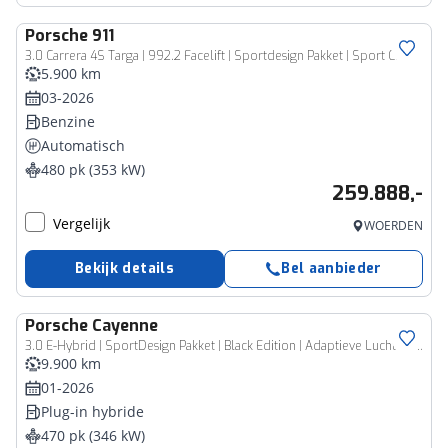
Porsche
911
3.0 Carrera 4S Targa | 992.2 Facelift | Sportdesign Pakket | Sport Chrono Pakket | Adaptieve cruise control | Liftsysteem | Sportuitlaat | Stoelventilatie | BOSE Surround-Sound-System | Getinte HD-Matrix led-koplampen | Adaptieve sportstoelen 18-voudig |
5.900 km
03-2026
Benzine
Automatisch
480 pk (353 kW)
259.888,-
Vergelijk
WOERDEN
Bekijk details
Bel aanbieder
Porsche
Cayenne
3.0 E-Hybrid | SportDesign Pakket | Black Edition | Adaptieve Luchtvering PASM | 22-inch RS Spyder | Sport Chrono Pakket | Panoramadak | Bijrijdersdisplay | Bose Surround Sound System | Adaptive Cruise Controle | Soft-Close portieren | 360° Surround View | 21 inch RS Spyder Design velgen |
9.900 km
01-2026
Plug-in hybride
470 pk (346 kW)