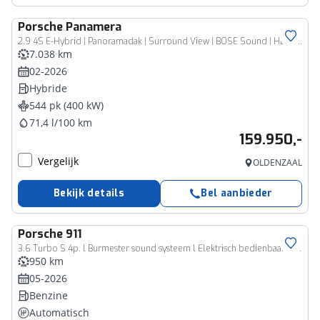
Porsche
Panamera
2.9 4S E-Hybrid | Panoramadak | Surround View | BOSE Sound | HD Matrix | 18-Voudig |
7.038 km
02-2026
Hybride
544 pk (400 kW)
71,4 l/100 km
159.950,-
Vergelijk
OLDENZAAL
Bekijk details
Bel aanbieder
Porsche
911
3.6 Turbo S 4p. l Burmester sound systeem l Elektrisch bedienbaar glazen schuifdak l Adaptieve cruise control l Liftsysteem l
950 km
05-2026
Benzine
Automatisch