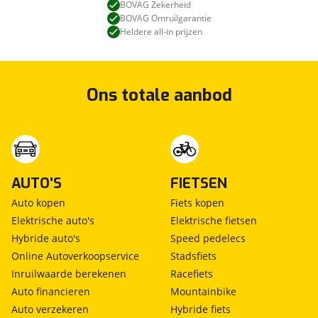
BOVAG Zekerheid
BOVAG Omruilgarantie
Heldere all-in prijzen
Ons totale aanbod
AUTO'S
FIETSEN
Auto kopen
Fiets kopen
Elektrische auto's
Elektrische fietsen
Hybride auto's
Speed pedelecs
Online Autoverkoopservice
Stadsfiets
Inruilwaarde berekenen
Racefiets
Auto financieren
Mountainbike
Auto verzekeren
Hybride fiets