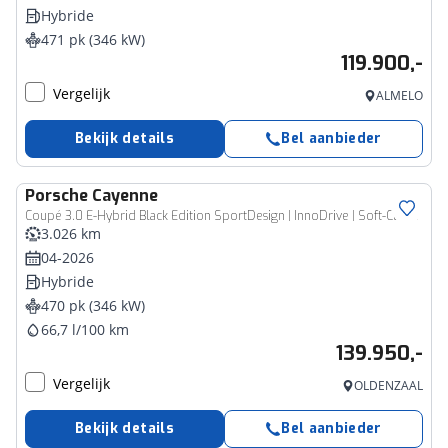
Hybride
471 pk (346 kW)
119.900,-
Vergelijk
ALMELO
Bekijk details
Bel aanbieder
Porsche
Cayenne
Coupé 3.0 E-Hybrid Black Edition SportDesign | InnoDrive | Soft-Close | Bijrijdersdisplay | Trekhaak | Sportuitlaat | BOSE Sound | Panoramadak
3.026 km
04-2026
Hybride
470 pk (346 kW)
66,7 l/100 km
139.950,-
Vergelijk
OLDENZAAL
Bekijk details
Bel aanbieder