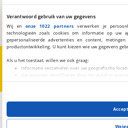
viaBOVAG.nl
Verantwoord gebruik van uw gegevens
Kosterijland
15
3981 AJ
Bunnik
Wij en
onze 1022 partners
verwerken je persoonl
Een initiatief van
technologieën zoals cookies om informatie op uw a
BOVAG
gepersonaliseerde advertenties en content, metingen
productontwikkeling. U kunt kiezen wie uw gegevens gebr
Over viaBOVAG.nl
Disclaimer- en Privacyverklaring
Cookievoorkeuren
Vacatures
Als u het toestaat, willen we ook graag:
Informatie verzamelen over uw geografische locati
Uw apparaat identificeren door het actief te scann
Lees meer over hoe uw persoonlijke gegevens worden ve
U kunt uw toestemming op elk moment wijzigen of intrekk
3
Opslaan
Met cookies en vergelijkbare technieken zorgen we voor 
Accep
cookies zorgen ervoor dat de website goed werkt. Ook g
Porsche
Bouwjaar van 2026
Bouwjaar t/m 2026
verbeteren. We tonen je graag relevante advertenties e
buiten onze website volgt – uiteraard op anonie
Basisgegevens
Weig