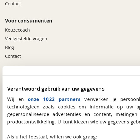
Contact
Voor consumenten
Keuzecoach
Veelgestelde vragen
Blog
Contact
viaBOVAG.nl app
Altijd het meest recente aanbod bij de hand.
Verantwoord gebruik van uw gegevens
Download 'm nu.
Wij en
onze 1022 partners
verwerken je persoonl
technologieën zoals cookies om informatie op uw a
gepersonaliseerde advertenties en content, metingen
viaBOVAG.nl
productontwikkeling. U kunt kiezen wie uw gegevens gebr
Kosterijland
15
3981 AJ
Bunnik
Als u het toestaat, willen we ook graag:
Een initiatief van