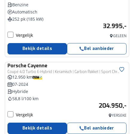
Benzine
Automatisch
252 pk (185 kW)
32.995,-
Vergelijk
GELEEN
Bekijk details
Bel aanbieder
Porsche
Cayenne
Coupé 4.0 Turbo E-Hybrid | Keramisch | Carbon Pakket | Sport Chrono | Achterasbest. | Rijklaar inclusief 1 jaar BOVAG garantie!
12.950 km
07-2024
Hybride
58,8 l/100 km
204.950,-
Vergelijk
YERSEKE
Bekijk details
Bel aanbieder