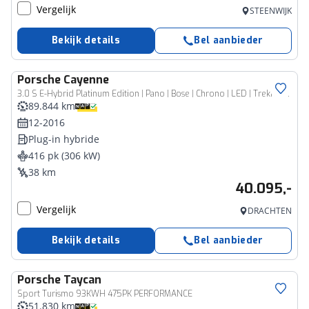
Vergelijk
STEENWIJK
Bekijk details
Bel aanbieder
Porsche
Cayenne
3.0 S E-Hybrid Platinum Edition | Pano | Bose | Chrono | LED | Trekhaak | Luchtvering | Memory | Dodehoekdetectie
89.844 km
12-2016
Plug-in hybride
416 pk (306 kW)
38 km
40.095,-
Vergelijk
DRACHTEN
Bekijk details
Bel aanbieder
Porsche
Taycan
Sport Turismo 93KWH 475PK PERFORMANCE
51.830 km