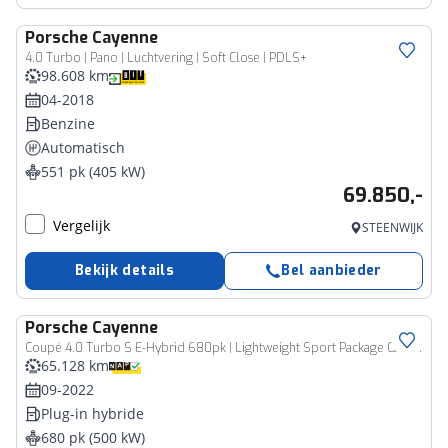
Porsche
Cayenne
4.0 Turbo | Pano | Luchtvering | Soft Close | PDLS+
98.608 km
04-2018
Benzine
Automatisch
551 pk (405 kW)
69.850,-
Vergelijk
STEENWIJK
Bekijk details
Bel aanbieder
Porsche
Cayenne
Coupé 4.0 Turbo S E-Hybrid 680pk | Lightweight Sport Package Carbon | Achterasbesturing | Head-up Display | SoH 85%
65.128 km
09-2022
Plug-in hybride
680 pk (500 kW)