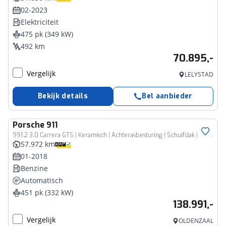
02-2023
Elektriciteit
475 pk (349 kW)
492 km
70.895,-
Vergelijk
LELYSTAD
Bekijk details
Bel aanbieder
Porsche
911
991.2 3.0 Carrera GTS | Keramisch | Achterasbesturing | Schuifdak | BOSE Sound | 18-Voudig | PDLS +
57.972 km
01-2018
Benzine
Automatisch
451 pk (332 kW)
138.991,-
Vergelijk
OLDENZAAL