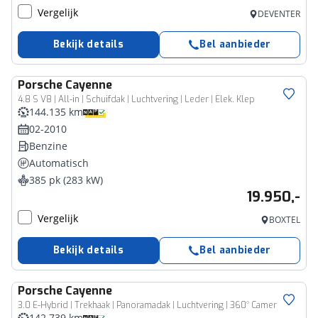
Vergelijk
DEVENTER
Bekijk details
Bel aanbieder
Porsche
Cayenne
4.8 S V8 | All-in | Schuifdak | Luchtvering | Leder | Elek. Klep
144.135 km
02-2010
Benzine
Automatisch
385 pk (283 kW)
19.950,-
Vergelijk
BOXTEL
Bekijk details
Bel aanbieder
Porsche
Cayenne
3.0 E-Hybrid | Trekhaak | Panoramadak | Luchtvering | 360° Camer
142.739 km