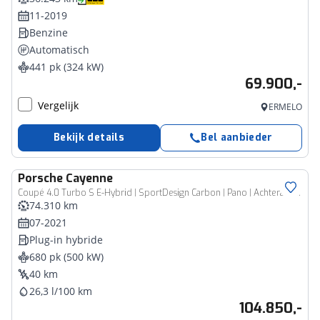
11-2019
Benzine
Automatisch
441 pk (324 kW)
69.900,-
Vergelijk
ERMELO
Bekijk details
Bel aanbieder
Porsche
Cayenne
Coupé 4.0 Turbo S E-Hybrid | SportDesign Carbon | Pano | Achterassturing | Burmester
74.310 km
07-2021
Plug-in hybride
680 pk (500 kW)
40 km
26,3 l/100 km
104.850,-