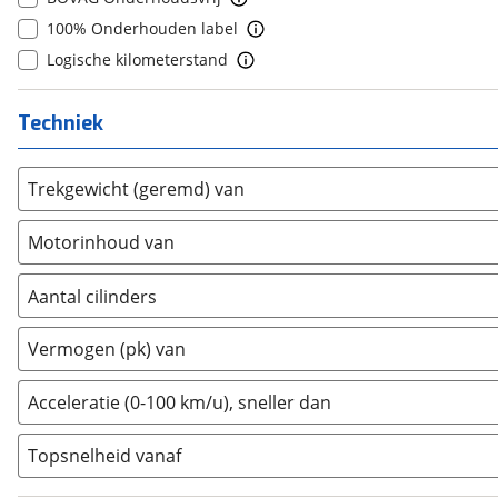
Geely
(
29
)
100% Onderhouden label
Genesis
(
6
)
Logische kilometerstand
GMC
(
3
)
Goupil
(
0
)
Techniek
Honda
(
91
)
Hongqi
(
3
)
Trekgewicht (geremd) van
Hyundai
(
708
)
Ineos
(
1
)
Motorinhoud van
Infiniti
(
4
)
Isuzu
(
1
)
Aantal cilinders
Iveco
(
2
)
2
(
0
)
Vermogen (pk) van
JAC
(
1
)
3
(
0
)
Jaecoo
(
63
)
4
(
9
)
Acceleratie (0-100 km/u), sneller dan
Jaguar
(
36
)
5
(
0
)
Jeep
(
280
)
Topsnelheid vanaf
6
(
99
)
KGM
(
12
)
8
(
24
)