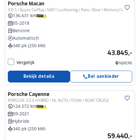
Porsche
Macan
3.0 S | Apple CarPlay | NAP | Luchtvering | Pano | Bose | Memory | Leer
136.631 km
05-2018
Benzine
Automatisch
340 pk (250 kW)
43.845,-
Vergelijk
NIJKERK
Bekijk details
Bel aanbieder
Porsche
Cayenne
PORSCHE 3.0 E-HYBRID / NL AUTO / P.DAK / ADAP. CRUISE
124.572 km
09-2021
Hybride
340 pk (250 kW)
59.440,-