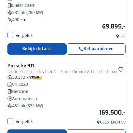
Elektriciteit
381 pk (280 kW)
490 km
69.895,-
Vergelijk
EPE
Bekijk details
Bel aanbieder
Porsche
911
Cabrio 3.0 Carrera 4 S Orgi. NL | Sport Chrono | Achterasbesturing | Sport Design Pack | PDCC | PDLS | Sportuitlaat | 20/21'' | Adaptieve Sportstoelen Plus ( Leder-Sport-Tex Stickels (checker Flag)
38.373 km
04-2020
Benzine
Automatisch
451 pk (332 kW)
169.500,-
Vergelijk
GEESTEREN OV