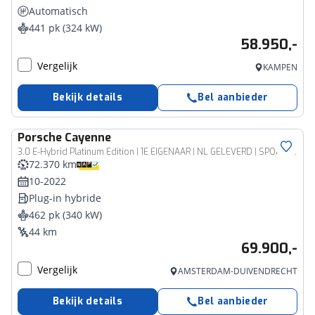
Automatisch
441 pk (324 kW)
58.950,-
Vergelijk
KAMPEN
Bekijk details
Bel aanbieder
Porsche
Cayenne
3.0 E-Hybrid Platinum Edition | 1E EIGENAAR | NL GELEVERD | SPORTCHRONO | PASM LUCHTVERING | STOELMASSAGE | STOELVENTILATIE | TV SCHERMEN ACHTER | SPORTEINDPIJPEN ACHTER | PANORAMA/SCHUIF-KANTELDAK | BOSE | PORSCHE INNODRIVE | ADAPTIVE CRUISECONTROL | 21 INCH |
72.370 km
10-2022
Plug-in hybride
462 pk (340 kW)
44 km
69.900,-
Vergelijk
AMSTERDAM-DUIVENDRECHT
Bekijk details
Bel aanbieder