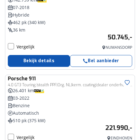
07-2018
Hybride
462 pk (340 kW)
36 km
50.745,-
Vergelijk
NUMANSDORP
Bekijk details
Bel aanbieder
Porsche
911
4.0 GT3 Touring |stealth PPF|Org. NL|kerm. coating|dealer onderhouden|lift|sport chrono|18-voudig|Bose|stoelverwarming|
26.401 km
03-2022
Benzine
Automatisch
510 pk (375 kW)
221.990,-
Vergelijk
EINDHOVEN