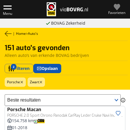
Favorieten
Menu
BOVAG Zekerheid
|
Home
>
Auto's
151 auto's gevonden
Alleen auto’s van erkende BOVAG bedrijven
2
Filteren
Opslaan
Porsche
Zwart
Sorteer resultaten
Porsche
Macan
PORSCHE 2.0 Sport Chrono Panodak CarPlay Leder Cruise Navi Incl 12Mnd Garantie
154.758 km
01-2018