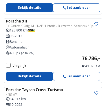
Bekijk details
Bel aanbieder
Porsche
911
3.8 Carrera S Orig. NL / NAP / Historie / Burmester / Schuifdak / Sport Chrono / PDCC / Sportuitlaat / Carplay / Camera / Alcantara hemel / PTV plus
125.800 km
03-2012
Benzine
Automatisch
400 pk (294 kW)
76.786,-
Vergelijk
VOLENDAM
Bekijk details
Bel aanbieder
Porsche
Taycan Cross Turismo
4 93 kWh
54.213 km
10-2022