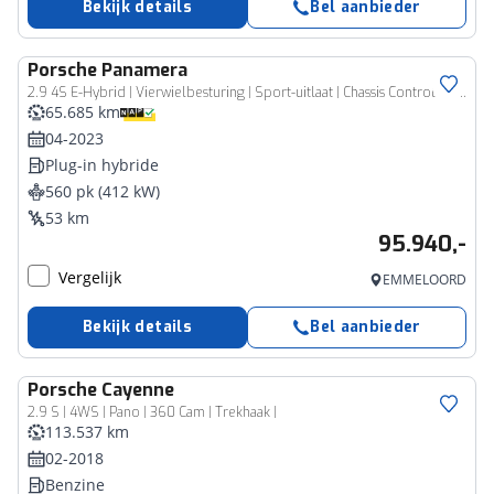
Bekijk details
Bel aanbieder
Porsche
Panamera
2.9 4S E-Hybrid | Vierwielbesturing | Sport-uitlaat | Chassis Control Sport | Design-Pakket | Stuur/stoelverwarming | GT Sport stuur | Panoramadak | Comfortstoelen 18-weg | PDLS+ | Bose | HUD | Sport-Chrono |
65.685 km
04-2023
Plug-in hybride
560 pk (412 kW)
53 km
95.940,-
Vergelijk
EMMELOORD
Bekijk details
Bel aanbieder
Porsche
Cayenne
2.9 S | 4WS | Pano | 360 Cam | Trekhaak |
113.537 km
02-2018
Benzine