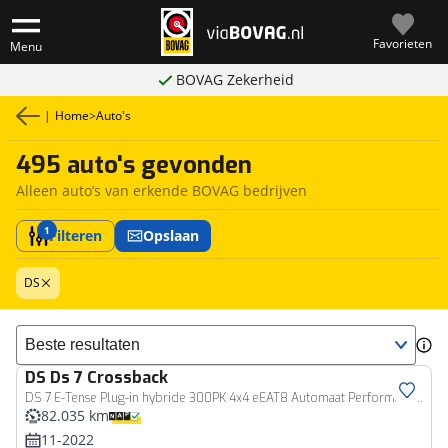
Favorieten
Menu
BOVAG Zekerheid
|
Home
>
Auto's
495 auto's gevonden
Alleen auto’s van erkende BOVAG bedrijven
1
Filteren
Opslaan
DS
Sorteer resultaten
DS
Ds 7 Crossback
DS 7 E-Tense Plug-in hybride 300PK 4x4 eEAT8 Automaat Performance Line, Rijklaarprijs | Panoramadak | Camera | Navigatie
82.035 km
11-2022