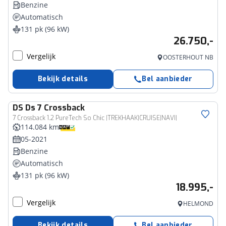
Benzine
Automatisch
131 pk (96 kW)
26.750,-
Vergelijk
OOSTERHOUT NB
Bekijk details
Bel aanbieder
DS
Ds 7 Crossback
7 Crossback 1.2 PureTech So Chic |TREKHAAK|CRUISE|NAVI|
114.084 km
05-2021
Benzine
Automatisch
131 pk (96 kW)
18.995,-
Vergelijk
HELMOND
Bekijk details
Bel aanbieder