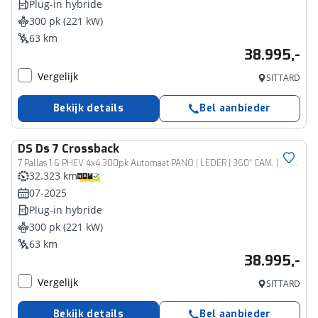
Plug-in hybride
300 pk (221 kW)
63 km
38.995,-
Vergelijk
SITTARD
Bekijk details
Bel aanbieder
DS
Ds 7 Crossback
7 Pallas 1.6 PHEV 4x4 300pk Automaat PANO | LEDER | 360° CAM. | FOCAL | ADAPT. CC | 19''LM | STANDKACHEL
32.323 km
07-2025
Plug-in hybride
300 pk (221 kW)
63 km
38.995,-
Vergelijk
SITTARD
Bekijk details
Bel aanbieder