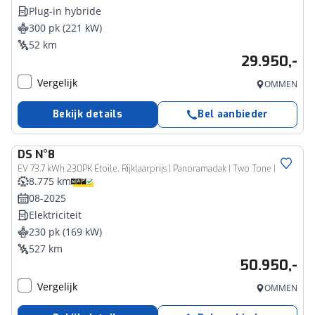
Plug-in hybride
300 pk (221 kW)
52 km
29.950,-
Vergelijk
OMMEN
Bekijk details
Bel aanbieder
DS
N°8
EV 73,7 kWh 230PK Étoile, Rijklaarprijs | Panoramadak | Two Tone | Stoelventilatie | Alcantara | Focal Audio
8.775 km
08-2025
Elektriciteit
230 pk (169 kW)
527 km
50.950,-
Vergelijk
OMMEN