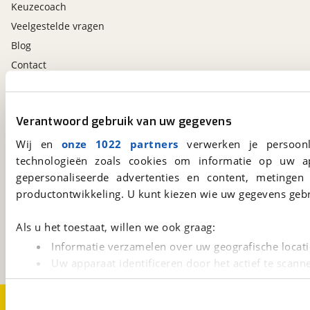
Keuzecoach
Veelgestelde vragen
Blog
Contact
viaBOVAG.nl app
Verantwoord gebruik van uw gegevens
Altijd het meest recente aanbod bij de hand.
Download 'm nu.
Wij en
onze 1022 partners
verwerken je persoonl
technologieën zoals cookies om informatie op uw a
gepersonaliseerde advertenties en content, metingen
productontwikkeling. U kunt kiezen wie uw gegevens gebr
viaBOVAG.nl
Kosterijland
15
Als u het toestaat, willen we ook graag:
3981 AJ
Bunnik
Een initiatief van
Informatie verzamelen over uw geografische locati
BOVAG
Uw apparaat identificeren door het actief te scann
Lees meer over hoe uw persoonlijke gegevens worden ve
U kunt uw toestemming op elk moment wijzigen of intrekk
Over viaBOVAG.nl
Disclaimer- en Privacyverklaring