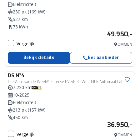
Elektriciteit
230 pk (169 kW)
527 km
73 kWh
49.950,-
Vergelijk
OMMEN
Bekijk details
Bel aanbieder
DS
N°4
Ds *Auto van de Week!* E-Tense EV 58,3 kWh 213PK Automaat Pallas, Rijklaarprijs | Two tone | Adaptieve Cruise Control
7.230 km
10-2025
Elektriciteit
213 pk (157 kW)
450 km
36.950,-
Vergelijk
OMMEN