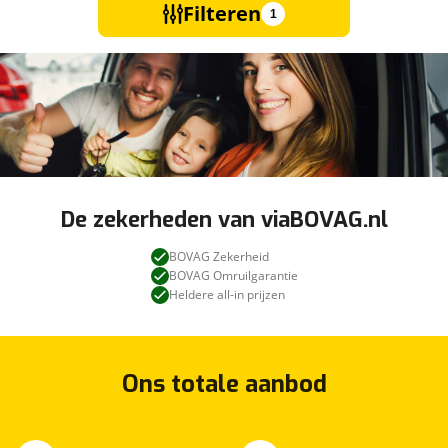
Filteren
1
De zekerheden van viaBOVAG.nl
BOVAG Zekerheid
BOVAG Omruilgarantie
Heldere all-in prijzen
Ons totale aanbod