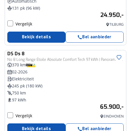
Automatisch
131 pk (96 kW)
24.950,-
Vergelijk
TILBURG
Bekijk details
Bel aanbieder
DS
Ds 8
No 8 Long Range Étoile Absolute Comfort Tech 97 kWh | Panorama dak | Alcantara/Leer | Focal 3d audio |
370 km
02-2026
Elektriciteit
245 pk (180 kW)
750 km
97 kWh
65.900,-
Vergelijk
EINDHOVEN
Bekijk details
Bel aanbieder