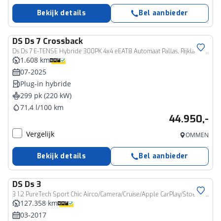
Bekijk details
Bel aanbieder
DS
Ds 7 Crossback
Ds Ds 7 E-TENSE Hybride 300PK 4x4 eEAT8 Automaat Pallas, Rijklaarprijs | Panoramadak | Keyless | Camera | Navigatie | DAB+
1.608 km
07-2025
Plug-in hybride
299 pk (220 kW)
71,4 l/100 km
44.950,-
Vergelijk
OMMEN
Bekijk details
Bel aanbieder
DS
Ds 3
3 1.2 PureTech Sport Chic Airco/Camera/Cruise/Apple CarPlay/Stoelverwarming Eurorepar
127.358 km
03-2017