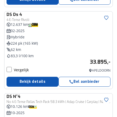
DS
Ds 4
4 E-Tense Rivoli
12.637 km
02-2025
Hybride
224 pk (165 kW)
62 km
83,3 l/100 km
33.895,-
Vergelijk
APELDOORN
Bekijk details
Bel aanbieder
DS
N°4
No 4 E-Tense Pallas Tech Pack 58.3 kWh | Adap Cruise | Carplay | Navigatie | Airco | 19 inch velgen | 8 jaar DS Garantie
10.126 km
10-2025