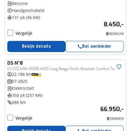
Benzine
Handgeschakeld
131 pk (96 kW)
8.450,-
Vergelijk
RENKUM
Bekijk details
Bel aanbieder
DS
N°8
EV 97,2 kWh 350PK AWD Long Range Étoile Absulute Comfort Tech, Rijklaarprijs | Trekhaak | Panoramadak | Two Tone | Leder
22.186 km
07-2025
Elektriciteit
350 pk (257 kW)
686 km
66.950,-
Vergelijk
OMMEN