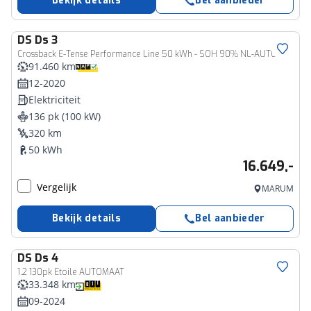
Bekijk details
Bel aanbieder
DS
Ds 3
Crossback E-Tense Performance Line 50 kWh - SOH 90% NL-AUTO
91.460 km
12-2020
Elektriciteit
136 pk (100 kW)
320 km
50 kWh
16.649,-
Vergelijk
MARUM
Bekijk details
Bel aanbieder
DS
Ds 4
1.2 130pk Etoile AUTOMAAT
33.348 km
09-2024