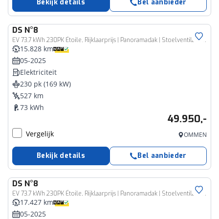
Bekijk details
Bel aanbieder
DS
N°8
EV 73,7 kWh 230PK Étoile, Rijklaarprijs | Panoramadak | Stoelventilatie | Alcantara | Focal Audio
15.828 km
05-2025
Elektriciteit
230 pk (169 kW)
527 km
73 kWh
49.950,-
Vergelijk
OMMEN
Bekijk details
Bel aanbieder
DS
N°8
EV 73,7 kWh 230PK Étoile, Rijklaarprijs | Panoramadak | Stoelventilatie | Leder | Focal Audio
17.427 km
05-2025