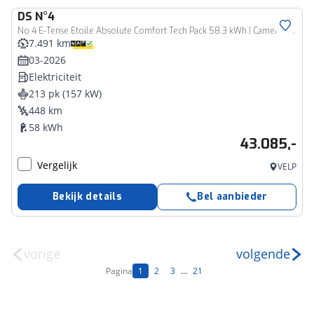
DS
N°4
No 4 E-Tense Etoile Absolute Comfort Tech Pack 58.3 kWh | Camera | Head-up Display | Elektrisch verstelbare stoelen | Elektrische kofferklep | Navigatie
7.491 km
03-2026
Elektriciteit
213 pk (157 kW)
448 km
58 kWh
43.085,-
Vergelijk
VELP
Bekijk details
Bel aanbieder
vorige
volgende
Pagina
1
2
3
...
21