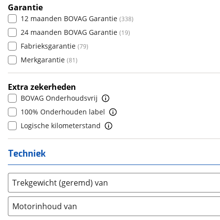
Daimler
(
2
)
8+
Garantie
(
299
)
6
(
0
)
DFSK
12 maanden BOVAG Garantie
(
20
)
(
338
)
7
(
0
)
Dodge
24 maanden BOVAG Garantie
(
110
)
(
19
)
8
(
0
)
Dongfeng
Fabrieksgarantie
(
92
)
(
79
)
9
(
0
)
Donkervoort
Merkgarantie
(
1
)
(
81
)
10+
(
0
)
DS
(
495
)
Extra zekerheden
Estrima
(
2
)
BOVAG Onderhoudsvrij
Etalian
(
0
)
100% Onderhouden label
Farizon
(
3
)
Logische kilometerstand
Ferrari
(
15
)
Fiat
(
2461
)
Techniek
Ford
(
8576
)
Ford USA
(
3
)
Trekgewicht (geremd) van
Geely
(
121
)
Genesis
(
17
)
Motorinhoud van
GMC
(
4
)