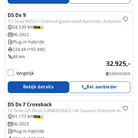
DS
Ds 9
9 E-Tense RIVOLI+ | Elektrisch glazen schuif-/kanteldak | Achterbank met massagefunctie | Pack DS Night Vision |
34.539 km
06-2022
Plug-in hybride
224 pk (165 kW)
48 km
32.925,-
Vergelijk
EINDHOVEN
Bekijk details
Bel aanbieder
DS
Ds 7 Crossback
7 E-Tense 225 Rivoli SUMMER DEALS I All Seasons | Elektrische Achterklep I Lederen Elektrische Stoelen I Stoel/voorruit verwarming I NL Auto
91.177 km
06-2023
Plug-in hybride