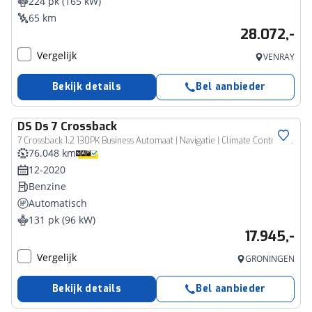
224 pk (165 kW)
65 km
28.072,-
Vergelijk
VENRAY
Bekijk details
Bel aanbieder
DS
Ds 7 Crossback
7 Crossback 1.2 130PK Business Automaat | Navigatie | Climate Control | All Season Banden | Apple Carplay/Android Auto | Cruise Control
76.048 km
12-2020
Benzine
Automatisch
131 pk (96 kW)
17.945,-
Vergelijk
GRONINGEN
Bekijk details
Bel aanbieder