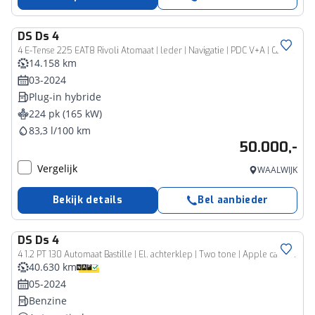
DS
Ds 4
4 E-Tense 225 EAT8 Rivoli Atomaat | leder | Navigatie | PDC V+A | Camera achter | Elek. achterklep |
14.158 km
03-2024
Plug-in hybride
224 pk (165 kW)
83,3 l/100 km
50.000,-
Vergelijk
WAALWIJK
Bekijk details
Bel aanbieder
DS
Ds 4
4 1.2 PT 130 Automaat Bastille | El. achterklep | Two tone | Apple carplay | Prijs is rijklaar
40.630 km
05-2024
Benzine