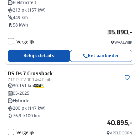
Elektriciteit
213 pk (157 kW)
449 km
58 kWh
35.890,-
Vergelijk
WAALWIJK
Bekijk details
Bel aanbieder
DS
Ds 7 Crossback
7 1.6 PHEV 300 4x4 Etoile
30.151 km
05-2025
Hybride
200 pk (147 kW)
76,9 l/100 km
40.895,-
Vergelijk
APELDOORN