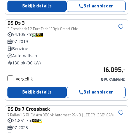
Bekijk details
Bel aanbieder
DS
Ds 3
3 Crossback 1.2 PureTech 130pk Grand Chic
94.105 km
07-2019
Benzine
Automatisch
130 pk (96 kW)
16.095,-
Vergelijk
PURMEREND
Bekijk details
Bel aanbieder
DS
Ds 7 Crossback
7 Pallas 1.6 PHEV 4x4 300pk Automaat PANO | LEDER | 360° CAM. | FOCAL | ADAPT. CC | 19''LM | STANDKACHEL
31.851 km
07-2025