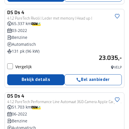
DS
Ds 4
4 1.2 PureTech Rivoli | Leder met memory | Head up |
65.337 km
03-2022
Benzine
Automatisch
131 pk (96 kW)
23.035,-
Vergelijk
VELP
Bekijk details
Bel aanbieder
DS
Ds 4
4 1.2 PureTech Performance Line Automaat 360-Camera Apple Carplay 19"
51.703 km
06-2022
Benzine
Automatisch