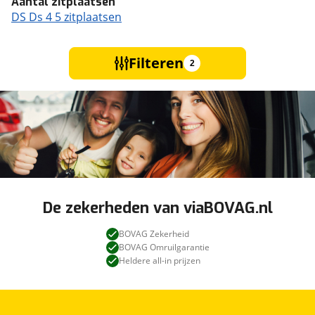
Aantal zitplaatsen
DS Ds 4 5 zitplaatsen
Filteren
2
De zekerheden van viaBOVAG.nl
BOVAG Zekerheid
BOVAG Omruilgarantie
Heldere all-in prijzen