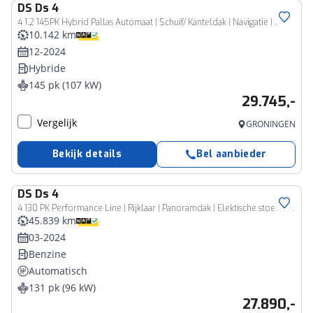
DS
Ds 4
4 1.2 145PK Hybrid Pallas Automaat | Schuif/ Kanteldak | Navigatie | Camera | Adaptive Cruise | Memoryseat | Two Tone | Pack Comfort | El. Achterklep | Lichtmetaal 19 inch
10.142 km
12-2024
Hybride
145 pk (107 kW)
29.745,-
Vergelijk
GRONINGEN
Bekijk details
Bel aanbieder
DS
Ds 4
4 130 PK Performance Line | Rijklaar | Panoramdak | Elektische stoelen | elektrische achterklep |
45.839 km
03-2024
Benzine
Automatisch
131 pk (96 kW)
27.890,-