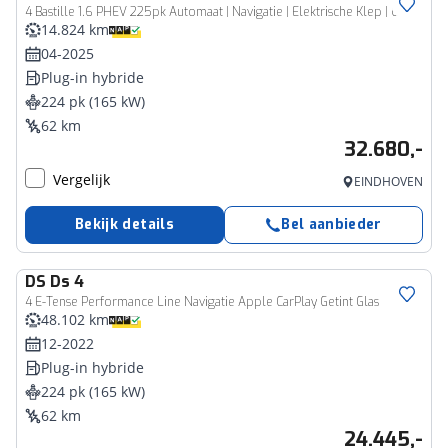
4 Bastille 1.6 PHEV 225pk Automaat | Navigatie | Elektrische Klep | Climate Control | Cruise Control | 19"LMV | keyless Entry/Start | Apple Carplay/Android Auto |
14.824 km
04-2025
Plug-in hybride
224 pk (165 kW)
62 km
32.680,-
Vergelijk
EINDHOVEN
Bekijk details
Bel aanbieder
DS
Ds 4
4 E-Tense Performance Line Navigatie Apple CarPlay Getint Glas
48.102 km
12-2022
Plug-in hybride
224 pk (165 kW)
62 km
24.445,-