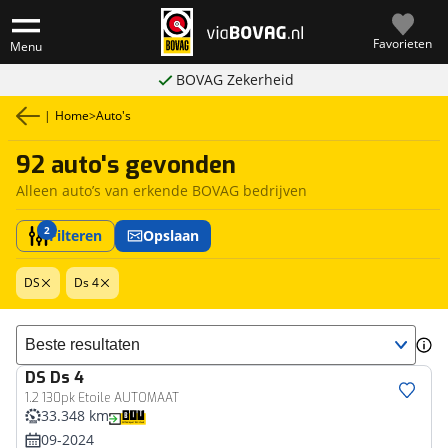
Favorieten
Menu
BOVAG Zekerheid
|
Home
>
Auto's
92 auto's gevonden
Alleen auto’s van erkende BOVAG bedrijven
2
Filteren
Opslaan
DS
Ds 4
Sorteer resultaten
DS
Ds 4
1.2 130pk Etoile AUTOMAAT
33.348 km
09-2024