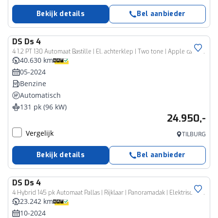
Bekijk details
Bel aanbieder
DS
Ds 4
4 1.2 PT 130 Automaat Bastille | El. achterklep | Two tone | Apple carplay | Prijs is rijklaar
40.630 km
05-2024
Benzine
Automatisch
131 pk (96 kW)
24.950,-
Vergelijk
TILBURG
Bekijk details
Bel aanbieder
DS
Ds 4
4 Hybrid 145 pk Automaat Pallas | Rijklaar | Panoramadak | Elektrische stoelen met geheugenfunctie |
23.242 km
10-2024