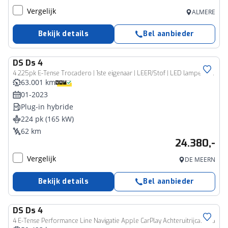
Vergelijk
ALMERE
Bekijk details
Bel aanbieder
DS
Ds 4
4 225pk E-Tense Trocadero | 1ste eigenaar | LEER/Stof | LED lampen | Camera | 19"LMV | Navigatie | AUTOMAAT | Accu 93,5% |
63.001 km
01-2023
Plug-in hybride
224 pk (165 kW)
62 km
24.380,-
Vergelijk
DE MEERN
Bekijk details
Bel aanbieder
DS
Ds 4
4 E-Tense Performance Line Navigatie Apple CarPlay Achteruitrijcamera