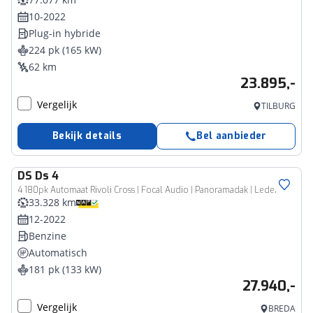
10-2022
Plug-in hybride
224 pk (165 kW)
62 km
23.895,-
Vergelijk
TILBURG
Bekijk details
Bel aanbieder
DS
Ds 4
4 180pk Automaat Rivoli Cross | Focal Audio | Panoramadak | Leder |
33.328 km
12-2022
Benzine
Automatisch
181 pk (133 kW)
27.940,-
Vergelijk
BREDA