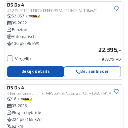
DS
Ds 4
4 1.2 PURETECH 130PK PERFORMANCE LINE+ AUTOMAAT
53.057 km
09-2022
Benzine
Automatisch
130 pk (96 kW)
22.395,-
Vergelijk
LELYSTAD
Bekijk details
Bel aanbieder
DS
Ds 4
4 Performance Line 1.6 PHEV 225pk Automaat PDC + CAM. | 19''LM | ADAPT. CC | STANDKACHEL | DAB | APPLE-CARPLAY
18 km
03-2026
Plug-in hybride
224 pk (165 kW)
62 km