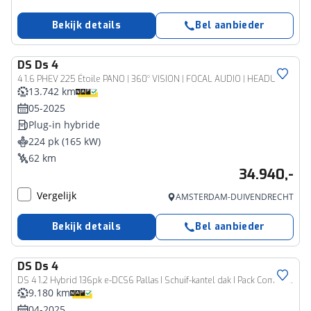
Bekijk details
Bel aanbieder
DS
Ds 4
4 1.6 PHEV 225 Étoile PANO | 360° VISION | FOCAL AUDIO | HEADUP DISPLAY | BOM VOL!
13.742 km
05-2025
Plug-in hybride
224 pk (165 kW)
62 km
34.940,-
Vergelijk
AMSTERDAM-DUIVENDRECHT
Bekijk details
Bel aanbieder
DS
Ds 4
DS 4 1.2 Hybrid 136pk e-DCS6 Pallas I Schuif-kantel dak I Pack Comfort I Pack Tech I BTW auto I Elektrisch. Klep I
9.180 km
04-2025