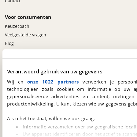
Contact
Voor consumenten
Keuzecoach
Veelgestelde vragen
Blog
Contact
viaBOVAG.nl app
Verantwoord gebruik van uw gegevens
Altijd het meest recente aanbod bij de hand.
Wij en
onze 1022 partners
verwerken je persoonl
Download 'm nu.
technologieën zoals cookies om informatie op uw a
gepersonaliseerde advertenties en content, metingen
productontwikkeling. U kunt kiezen wie uw gegevens gebr
viaBOVAG.nl
Als u het toestaat, willen we ook graag:
Kosterijland
15
3981 AJ
Bunnik
Informatie verzamelen over uw geografische locati
Een initiatief van
Uw apparaat identificeren door het actief te scann
BOVAG