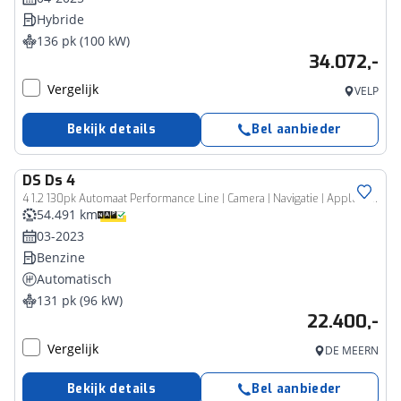
Hybride
136 pk (100 kW)
34.072,-
Vergelijk
VELP
Bekijk details
Bel aanbieder
DS
Ds 4
4 1.2 130pk Automaat Performance Line | Camera | Navigatie | AppleCarplay/AndroidAuto | Privacy Glas | 19'' Lichtmetaal |
54.491 km
03-2023
Benzine
Automatisch
131 pk (96 kW)
22.400,-
Vergelijk
DE MEERN
Bekijk details
Bel aanbieder