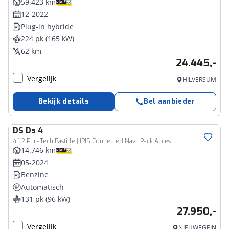
59.423 km
12-2022
Plug-in hybride
224 pk (165 kW)
62 km
24.445,-
Vergelijk
HILVERSUM
Bekijk details
Bel aanbieder
DS
Ds 4
4 1.2 PureTech Bastille | IRIS Connected Nav | Pack Acces
14.746 km
05-2024
Benzine
Automatisch
131 pk (96 kW)
27.950,-
Vergelijk
NIEUWEGEIN