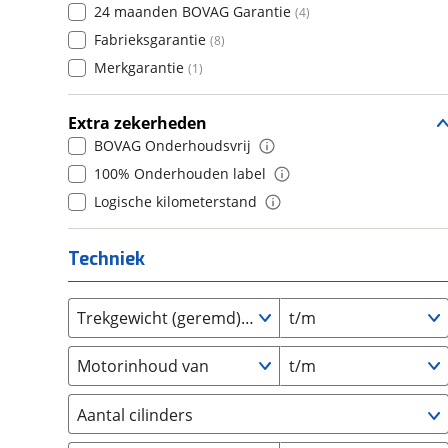
24 maanden BOVAG Garantie
(
4
)
Daihatsu
(
17
)
8
(
0
)
Fabrieksgarantie
(
8
)
Daimler
(
2
)
9
(
0
)
Merkgarantie
(
1
)
DFSK
(
21
)
10+
(
0
)
Dodge
(
111
)
Extra zekerheden
Dongfeng
(
90
)
BOVAG Onderhoudsvrij
Donkervoort
(
1
)
100% Onderhouden label
DS
(
488
)
Logische kilometerstand
Estrima
(
2
)
Etalian
(
0
)
Techniek
Farizon
(
3
)
Ferrari
(
15
)
Trekgewicht (geremd) van
t/m
Fiat
(
2473
)
Ford
(
8573
)
Motorinhoud van
t/m
Ford USA
(
3
)
Geely
(
125
)
Aantal cilinders
Genesis
(
18
)
2
(
0
)