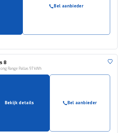
ruiken daarvoor
Bel aanbieder
eme basis. Meer
lleen functionele
passen via de
s 8
ong Range Pallas 97 kWh
Bekijk details
Bel aanbieder