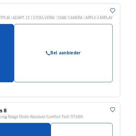
 19''LM | ADAPT. CC | STOELVERW. | DAB | CAMERA | APPLE-CARPLAY
Bel aanbieder
s 8
ong Range Étoile Absolute Comfort Tech 97 kWh