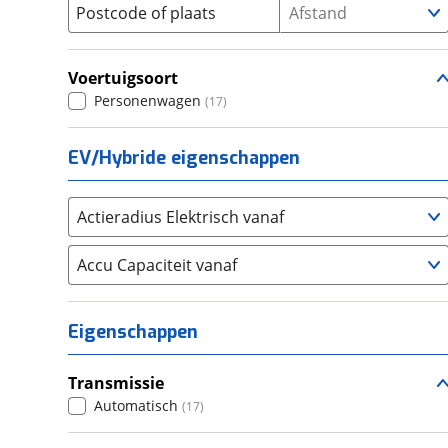
Postcode of plaats
Afstand
Seat
N°7
(
2340
)
(
4
)
SKODA
N°8
(
3279
)
(
4
)
Voertuigsoort
Suzuki
No 8
(
2719
)
(
2
)
Personenwagen
(
17
)
Toyota
(
8546
)
Volkswagen
(
11385
)
EV/Hybride eigenschappen
Volvo
(
5873
)
Alle merken
Abarth
(
40
)
Actieradius Elektrisch vanaf
Aiways
(
16
)
Accu Capaciteit vanaf
Aixam
(
76
)
Alfa Romeo
(
454
)
Alpina
(
17
)
Eigenschappen
Alpine
(
90
)
Aston Martin
(
14
)
Transmissie
Audi
Automatisch
(
5469
)
(
17
)
Austin
(
5
)