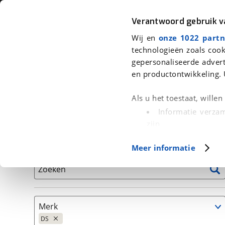
Auto
Fiets
Moto
Verantwoord gebruik 
Wij en
onze 1022 partn
<
Terug
|
Home
>
Auto's
technologieën zoals cook
gepersonaliseerde advert
We hebben 17 auto's voor je gevon
en productontwikkeling. 
Alleen auto’s van erkende BOVAG bedrijven
Als u het toestaat, wille
Informatie verzam
zijn
Uw apparaat id
Basisgegevens
Meer informatie
(fingerprinting)
Lees meer over hoe uw
Zoeken
detailgedeelte
in. U k
Cookieverklaring.
Merk
Met cookies en vergelij
DS
Functionele cookies zorg