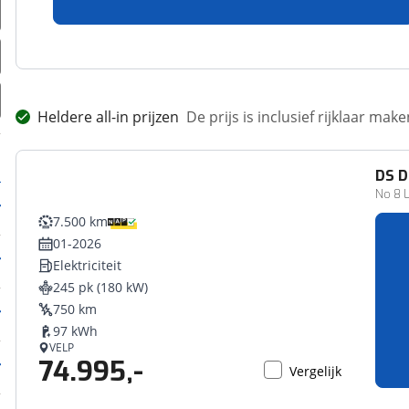
69.995,-
Vergelijk
Heldere all-in prijzen
De prijs is inclusief rijklaar ma
DS
D
No 8 
7.500 km
01-2026
Elektriciteit
245 pk (180 kW)
750 km
97 kWh
VELP
74.995,-
Vergelijk