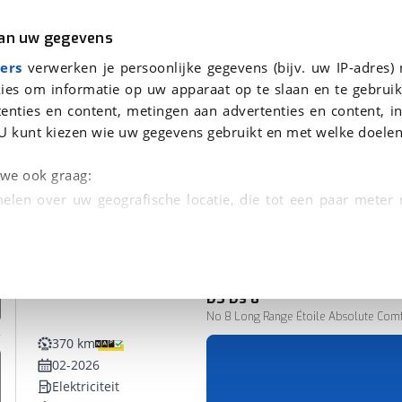
r
Kampeer
van uw gegevens
ers
verwerken je persoonlijke gegevens (bijv. uw IP-adres)
ies om informatie op uw apparaat op te slaan en te gebruik
enties en content, metingen aan advertenties en content, in
den
U kunt kiezen wie uw gegevens gebruikt en met welke doelen
n we ook graag:
elen over uw geografische locatie, die tot een paar meter
entificeren door het actief te scannen op specifieke
 persoonlijke gegevens worden verwerkt en stel uw voo
DS
Ds 8
unt uw toestemming op elk moment wijzigen of in
No 8 Long Range Étoile Absolute Comfo
370 km
02-2026
kbare technieken zorgen we voor een betere en meer persoon
Elektriciteit
en ervoor dat de website goed werkt. Ook gebruiken we anal