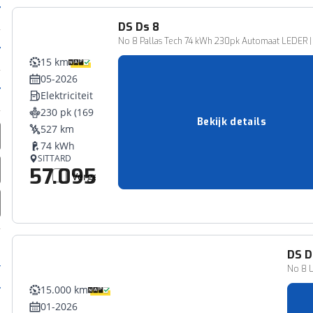
DS
Ds 8
No 8 Pallas Tech 74 kWh 230pk Automaat LEDER |
15 km
05-2026
Elektriciteit
230 pk (169 kW)
Bekijk details
527 km
74 kWh
SITTARD
57.095,-
Vergelijk
DS
D
No 8 L
15.000 km
01-2026