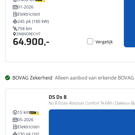
01-2026
Elektriciteit
245 pk (180 kW)
758 km
ZWIJNDRECHT
64.900,-
Vergelijk
BOVAG Zekerheid
Alleen aanbod van erkende BOVAG 
DS
Ds 8
No 8 Étoile Absolute Comfort 74 kWh | Dakkleur Bla
15 km
05-2026
Elektriciteit
230 pk (169 kW)