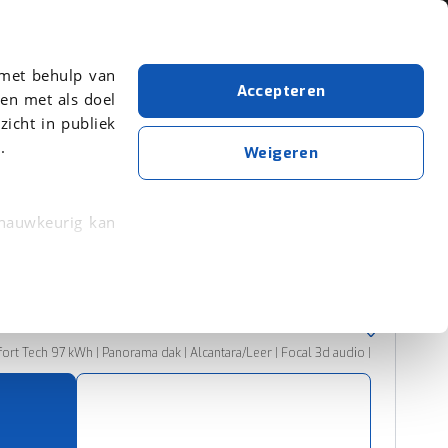
Over viaBOVAG.nl
 met behulp van
Accepteren
en met als doel
zicht in publiek
.
DS
Ds 8
Weigeren
Wis alle filters
Zoekopdracht opslaan
 nauwkeurig kan
 eigenschappen
Sorteer resultaten
rkeuren in het
trekken in de
rt Tech 97 kWh | Panorama dak | Alcantara/Leer | Focal 3d audio |
lijke ervaring.
ytische cookies