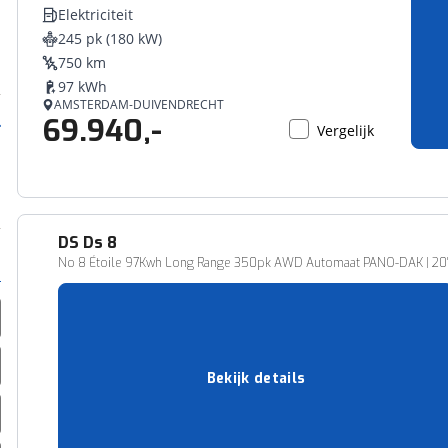
Elektriciteit
245 pk (180 kW)
750 km
97 kWh
AMSTERDAM-DUIVENDRECHT
69.940,-
Vergelijk
DS
Ds 8
No 8 Étoile 97Kwh Long Range 350pk AWD Automaat PANO-DAK | 20
5.500 km
03-2026
Elektriciteit
349 pk (257 kW)
Bekijk details
688 km
97 kWh
SITTARD