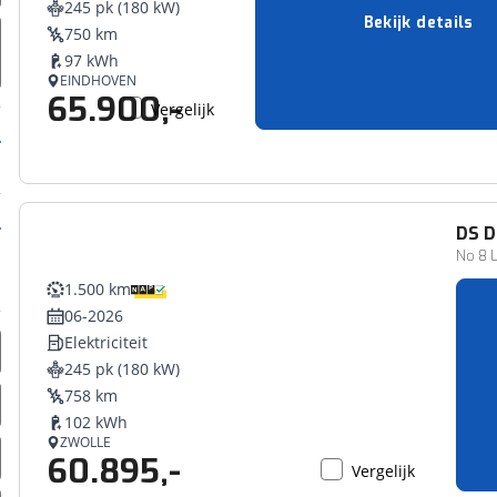
245 pk (180 kW)
erbeteren. We tonen je graag relevante advertenties en geb
Bekijk details
750 km
ag op en buiten onze website volgt – uiteraard op anoni
97 kWh
laimer en privacyverklaring
. Als je weigert, plaatsen we a
EINDHOVEN
65.900,-
che cookies. Je voorkeuren kun je later altijd aan
Vergelijk
DS
D
No 8 L
1.500 km
06-2026
Elektriciteit
245 pk (180 kW)
758 km
102 kWh
ZWOLLE
60.895,-
Vergelijk