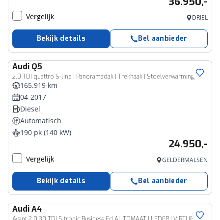
36.950,-
Vergelijk
DRIEL
Bekijk details
Bel aanbieder
Audi
Q5
2.0 TDI quattro S-line | Panoramadak | Trekhaak | Stoelverwarming
165.919 km
04-2017
Diesel
Automatisch
190 pk (140 kW)
24.950,-
Vergelijk
GELDERMALSEN
Bekijk details
Bel aanbieder
Audi
A4
Avant 2.0 30 TDI S tronic Business Ed AUTOMAAT | LEDER | VIRTUEEL | CLIMA | CRUISE | STOELVERWARMING | ELEKTRISCHE KOFFERKLEP | LED | DAB | LMV | PDC | 12 MAANDEN BOVAG GARANTIE |