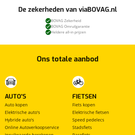
De zekerheden van viaBOVAG.nl
BOVAG Zekerheid
BOVAG Omruilgarantie
Heldere all-in prijzen
Ons totale aanbod
AUTO'S
FIETSEN
Auto kopen
Fiets kopen
Elektrische auto's
Elektrische fietsen
Hybride auto's
Speed pedelecs
Online Autoverkoopservice
Stadsfiets
Inruilwaarde berekenen
Racefiets