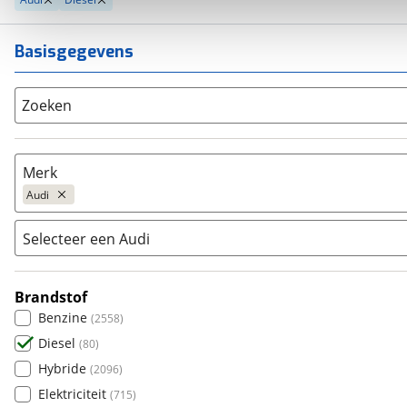
Basisgegevens
Zoeken
Merk
Audi
Selecteer een Audi
Populair
Audi
(
80
)
Brandstof
80
(
0
)
BMW
(
144
)
Benzine
(
2558
)
A1
(
1
)
Citroën
(
198
)
Diesel
(
80
)
A3
(
2
)
Fiat
(
255
)
Hybride
(
2096
)
A4
(
10
)
Ford
(
810
)
Elektriciteit
(
715
)
A5
(
2
)
Hyundai