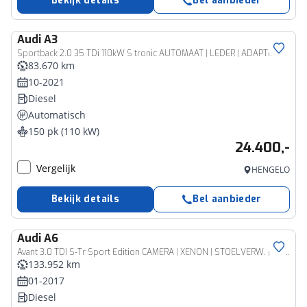
Bekijk details
Bel aanbieder
Audi
A3
Sportback 2.0 35 TDi 110kW S tronic AUTOMAAT | LEDER | ADAPTIEVE CRUISE | CAMERA | TREKHAAK | NAVIGATIE | APPLE CARPLAY | LMV | VIRTUEEL | STOELVERWARMING | CLIMA | 12 MAANDEN BOVAG GARANTIE |
83.670 km
10-2021
Diesel
Automatisch
150 pk (110 kW)
24.400,-
Vergelijk
HENGELO
Bekijk details
Bel aanbieder
Audi
A6
Avant 3.0 TDI S-Tr Sport Edition CAMERA | XENON | STOELVERW. | NAVI | CLIMA | TREKHAAK | ELEK KLEP | LMV 19'' | PDC V+A
133.952 km
01-2017
Diesel