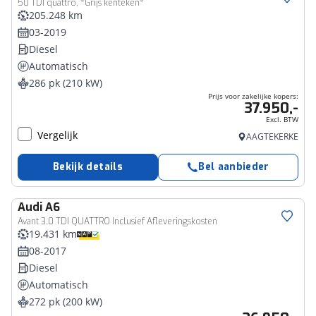
50 TDI quattro, *Grijs kenteken*
205.248 km
03-2019
Diesel
Automatisch
286 pk (210 kW)
Prijs voor zakelijke kopers:
37.950,-
Excl. BTW
Vergelijk
AAGTEKERKE
Bekijk details
Bel aanbieder
Audi
A6
Avant 3.0 TDI QUATTRO Inclusief Afleveringskosten
19.431 km
08-2017
Diesel
Automatisch
272 pk (200 kW)