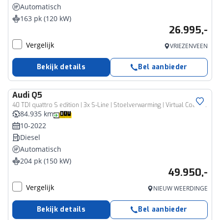
Automatisch
163 pk (120 kW)
26.995,-
Vergelijk
VRIEZENVEEN
Bekijk details
Bel aanbieder
Audi
Q5
40 TDI quattro S edition | 3x S-Line | Stoelverwarming | Virtual Cockpit | Camera | NW Model | Black Optic | LED Koplampen | Cruise Control | Climate Control | Parkeersensoren | Daytona Grijs Parelmoer Lak |
84.935 km
10-2022
Diesel
Automatisch
204 pk (150 kW)
49.950,-
Vergelijk
NIEUW WEERDINGE
Bekijk details
Bel aanbieder