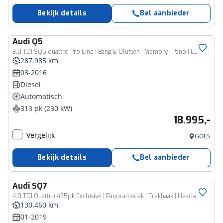
Bekijk details
Bel aanbieder
Audi
Q5
3.0 TDI SQ5 quattro Pro Line | Bang & Olufsen | Memory | Pano | Leder | Trekhaak |
287.985 km
03-2016
Diesel
Automatisch
313 pk (230 kW)
18.995,-
Vergelijk
GOES
Bekijk details
Bel aanbieder
Audi
SQ7
4.0 TDI Quattro 435pk Exclusive | Panoramadak | Trekhaak | Head-Up Display | Nachtzicht | Luchtvering| Carbon
130.460 km
01-2019