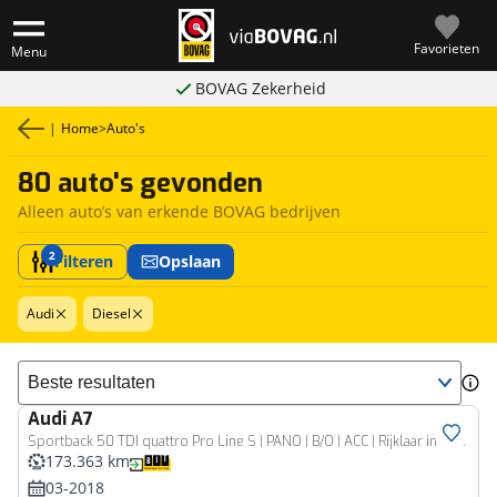
Favorieten
Menu
BOVAG Zekerheid
|
Home
>
Auto's
80 auto's gevonden
Alleen auto’s van erkende BOVAG bedrijven
2
Filteren
Opslaan
Audi
Diesel
Sorteer resultaten
Audi
A7
Sportback 50 TDI quattro Pro Line S | PANO | B/O | ACC | Rijklaar inclusief 1 jaar BOVAG garantie!
173.363 km
03-2018