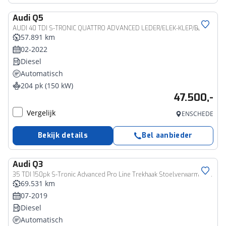
Audi
Q5
AUDI 40 TDI S-TRONIC QUATTRO ADVANCED LEDER/ELEK-KLEP/B&amp;O/ACC/STOELVERW
57.891 km
02-2022
Diesel
Automatisch
204 pk (150 kW)
47.500,-
Vergelijk
ENSCHEDE
Bekijk details
Bel aanbieder
Audi
Q3
35 TDI 150pk S-Tronic Advanced Pro Line Trekhaak Stoelverwarming Navigatie
69.531 km
07-2019
Diesel
Automatisch