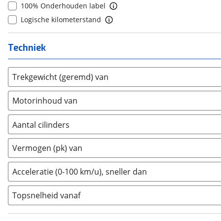
100% Onderhouden label
Etalian
(
0
)
Logische kilometerstand
Farizon
(
0
)
Ferrari
(
0
)
Techniek
Fiat
(
255
)
Ford
(
810
)
Trekgewicht (geremd) van
Ford USA
(
0
)
Geely
(
0
)
Motorinhoud van
Genesis
(
0
)
GMC
(
1
)
Aantal cilinders
Goupil
(
0
)
2
(
0
)
Honda
(
0
)
Vermogen (pk) van
3
(
1
)
Hongqi
(
0
)
4
(
28
)
Acceleratie (0-100 km/u), sneller dan
Hyundai
(
6
)
5
(
0
)
Ineos
(
2
)
Topsnelheid vanaf
6
(
40
)
Infiniti
(
0
)
8
(
7
)
Isuzu
(
2
)