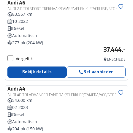
Audi
A6
AUDI 2.0 TDI SPORT TREKHAAK/CAMERA/ELEK-KLEP/CRUISE/STOELVERW
83.557 km
10-2022
Diesel
Automatisch
277 pk (204 kW)
37.444,-
Vergelijk
ENSCHEDE
Bekijk details
Bel aanbieder
Audi
A4
AUDI 40 TDI ADVANCED PANODAK/ELEKKLEP/CAMERA/ACC/STOELVERW
54.600 km
02-2023
Diesel
Automatisch
204 pk (150 kW)