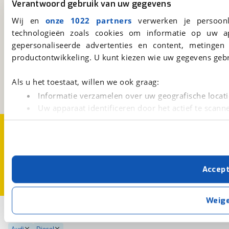
Verantwoord gebruik van uw gegevens
Download 'm nu.
Wij en
onze 1022 partners
verwerken je persoonl
technologieën zoals cookies om informatie op uw a
gepersonaliseerde advertenties en content, metingen
viaBOVAG.nl
productontwikkeling. U kunt kiezen wie uw gegevens gebr
Kosterijland
15
3981 AJ
Bunnik
Als u het toestaat, willen we ook graag:
Een initiatief van
BOVAG
Informatie verzamelen over uw geografische locati
Uw apparaat identificeren door het actief te scann
Lees meer over hoe uw persoonlijke gegevens worden ve
Over viaBOVAG.nl
Disclaimer- en Privacyverklaring
U kunt uw toestemming op elk moment wijzigen of intrekk
Cookievoorkeuren
Vacatures
Met cookies en vergelijkbare technieken zorgen we voor 
Accep
cookies zorgen ervoor dat de website goed werkt. Ook g
verbeteren. We tonen je graag relevante advertenties e
buiten onze website volgt – uiteraard op anonie
Weig
privacyverklaring
. Als je weigert, plaatsen we alleen f
2
Opslaan
kun je later altijd aanpassen via de
voorkeurenpagina
.
Audi
Diesel