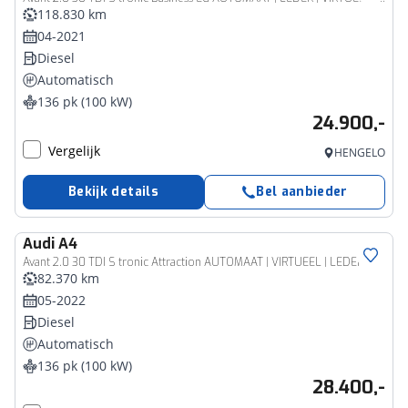
118.830 km
04-2021
Diesel
Automatisch
136 pk (100 kW)
24.900,-
Vergelijk
HENGELO
Bekijk details
Bel aanbieder
Audi
A4
Avant 2.0 30 TDI S tronic Attraction AUTOMAAT | VIRTUEEL | LEDER | NAVIGATIE | ELEKTRISCHE KOFFERKLEP | LED | KEYLES | PDC | STOELVERWARMING | CLIMA | CRUISE | DAB | 12 MAANDEN BOVAG GARANTIE |
82.370 km
05-2022
Diesel
Automatisch
136 pk (100 kW)
28.400,-