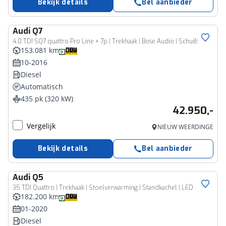
Bekijk details
Bel aanbieder
Audi
Q7
4.0 TDI SQ7 quattro Pro Line + 7p | Trekhaak | Bose Audio | Schuif/ Kantel Pano Dak | Achteras Besturing | Adaptieve Cruise | Virtual Cockpit | Luchtvering | Stoelverwarming | Parelmoer Lak | Alcantara | Matrix LED Koplampen | Privacy Glas |
153.081 km
10-2016
Diesel
Automatisch
435 pk (320 kW)
42.950,-
Vergelijk
NIEUW WEERDINGE
Bekijk details
Bel aanbieder
Audi
Q5
35 TDI Quattro | Trekhaak | Stoelverwarming | Standkachel | LED
182.200 km
01-2020
Diesel