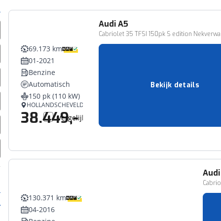
Audi
A5
Cabriolet 35 TFSI 150pk S edition Nekverwa
69.173 km
01-2021
Benzine
Automatisch
Bekijk details
150 pk (110 kW)
HOLLANDSCHEVELD
38.449,-
Vergelijk
Audi
Cabrio
130.371 km
04-2016