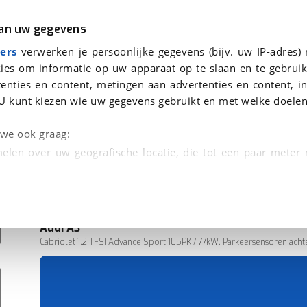
r
Kampeer
van uw gegevens
ers
verwerken je persoonlijke gegevens (bijv. uw IP-adres)
ies om informatie op uw apparaat op te slaan en te gebruik
enties en content, metingen aan advertenties en content, in
nden
U kunt kiezen wie uw gegevens gebruikt en met welke doelen
n we ook graag:
elen over uw geografische locatie, die tot een paar meter
entificeren door het actief te scannen op specifieke
 persoonlijke gegevens worden verwerkt en stel uw voo
Audi
A3
unt uw toestemming op elk moment wijzigen of in
Cabriolet 1.2 TFSI Advance Sport 105PK / 77kW, Parkeersensoren achter
65.390 km
06-2013
kbare technieken zorgen we voor een betere en meer persoon
Benzine
en ervoor dat de website goed werkt. Ook gebruiken we anal