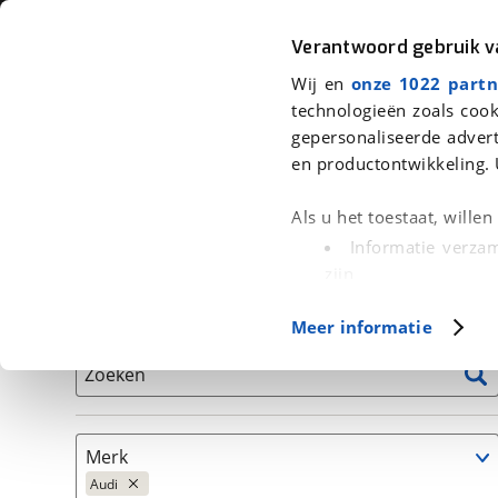
Auto
Fiets
Moto
Verantwoord gebruik 
Wij en
onze 1022 partn
<
Terug
|
Home
>
Auto's
technologieën zoals cook
gepersonaliseerde advert
We hebben 145 auto's voor je gevo
en productontwikkeling. 
Alleen auto’s van erkende BOVAG bedrijven
Als u het toestaat, wille
Informatie verzam
zijn
Uw apparaat id
Basisgegevens
Meer informatie
(fingerprinting)
Lees meer over hoe uw
Zoeken
detailgedeelte
in. U k
Cookieverklaring.
Merk
Met cookies en vergelij
Audi
Functionele cookies zorg