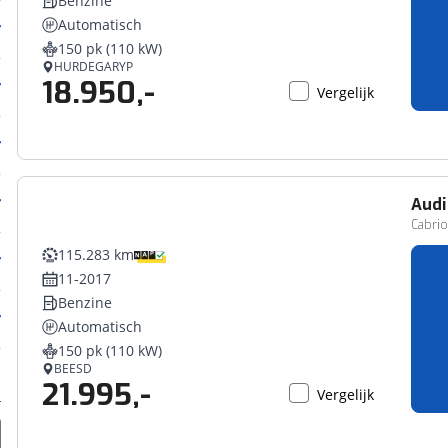
Benzine
Automatisch
150 pk (110 kW)
HURDEGARYP
18.950,-
Vergelijk
Audi
Cabrio
115.283 km
11-2017
Benzine
Automatisch
150 pk (110 kW)
BEESD
21.995,-
Vergelijk