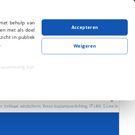
Over viaBOVAG.nl
 met behulp van
Accepteren
en met als doel
zicht in publiek
.
Cabriolet
Audi
Weigeren
Wis alle filters
Zoekopdracht opslaan
 nauwkeurig kan
 eigenschappen
Sorteer resultaten
rkeuren in het
trekken in de
, trekhaak, windscherm, Xenon koplampverlichting, 17" LMV, S-Line in- en exterie
lijke ervaring.
ytische cookies