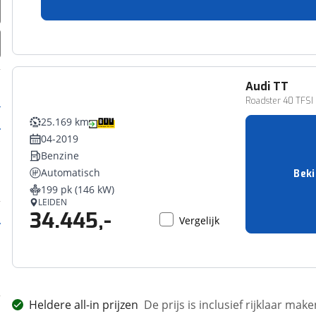
7.745,-
Vergelijk
Audi
TT
Roadster 40 TFSI
25.169 km
04-2019
Benzine
Automatisch
Beki
199 pk (146 kW)
LEIDEN
34.445,-
Vergelijk
Heldere all-in prijzen
De prijs is inclusief rijklaar ma