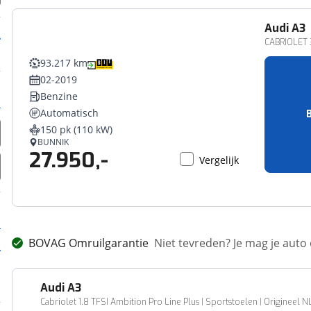
Audi
A3
CABRIOLET 3
93.217 km
02-2019
Benzine
Automatisch
150 pk (110 kW)
BUNNIK
27.950,-
Vergelijk
BOVAG Omruilgarantie
Niet tevreden? Je mag je auto
Audi
A3
Cabriolet 1.8 TFSI Ambition Pro Line Plus | Sportstoelen | Origineel NL 