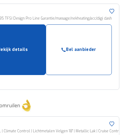
5 TFSI Design Pro Line Garantie/massage/nekheating/acc/digi dash
Bekijk details
Bel aanbieder
 omruilen
| Climate Control | Lichtmetalen Velgen 18'' | Metallic Lak | Cruise Control | Bluet