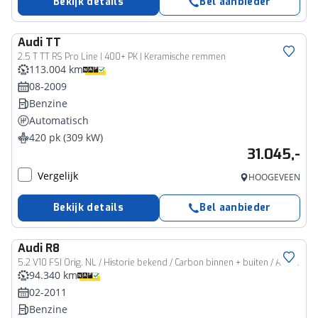
Bekijk details
Bel aanbieder
Audi
TT
2.5 T TT RS Pro Line | 400+ PK | Keramische remmen
113.004 km
08-2009
Benzine
Automatisch
420 pk (309 kW)
31.045,-
Vergelijk
HOOGEVEEN
Bekijk details
Bel aanbieder
Audi
R8
5.2 V10 FSI Orig. NL / Historie bekend / Carbon binnen + buiten / Alcantara hemel / Volledig Leer / LED / Achteruitrijcamera
94.340 km
02-2011
Benzine