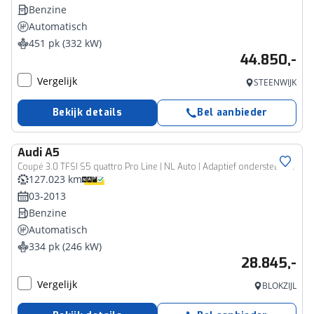
Benzine
Automatisch
451 pk (332 kW)
44.850,-
Vergelijk
STEENWIJK
Bekijk details
Bel aanbieder
Audi
A5
Coupé 3.0 TFSI S5 quattro Pro Line | NL Auto | Adaptief onderstel | B&O |
127.023 km
03-2013
Benzine
Automatisch
334 pk (246 kW)
28.845,-
Vergelijk
BLOKZIJL