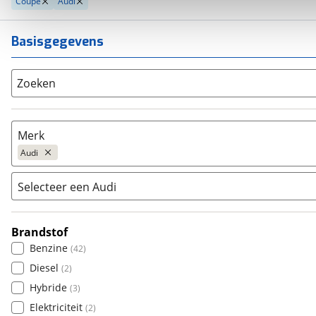
Coupe
Audi
Basisgegevens
Zoeken
Merk
Audi
Selecteer een Audi
Populair
Audi
(
49
)
Brandstof
80
(
0
)
BMW
(
226
)
Benzine
(
42
)
A1
(
0
)
Citroën
(
0
)
Diesel
(
2
)
A3
(
0
)
Fiat
(
1
)
Hybride
(
3
)
A4
(
0
)
Ford
(
17
)
Elektriciteit
(
2
)
A5