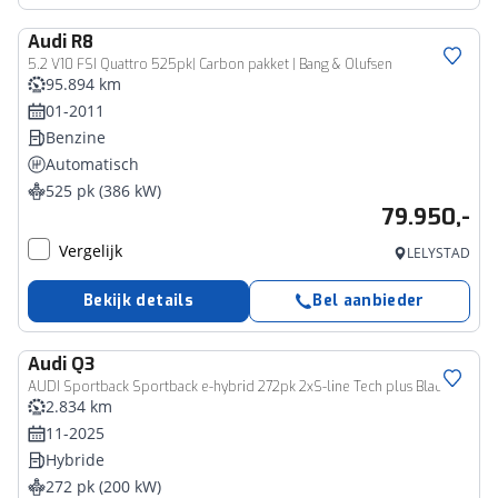
Audi
R8
5.2 V10 FSI Quattro 525pk| Carbon pakket | Bang & Olufsen
95.894 km
01-2011
Benzine
Automatisch
525 pk (386 kW)
79.950,-
Vergelijk
LELYSTAD
Bekijk details
Bel aanbieder
Audi
Q3
AUDI Sportback Sportback e-hybrid 272pk 2xS-line Tech plus Black Optic matrix full led 119 kmbereik
2.834 km
11-2025
Hybride
272 pk (200 kW)