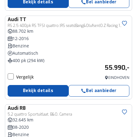
Bekijk details
Bel aanbieder
Audi
TT
RS 2.5 400pk RS TFSI quattro |RS seats|Bang&Olufsen|O.Z Racing 19"|Matrix LED|blind spot|carbon int.|stoelverwarming|navi|bluetooth|parkeercamera|
88.702 km
12-2016
Benzine
Automatisch
400 pk (294 kW)
55.990,-
Vergelijk
EINDHOVEN
Bekijk details
Bel aanbieder
Audi
R8
5.2 quattro Sportuitlaat, B&O, Camera
32.645 km
08-2020
Benzine