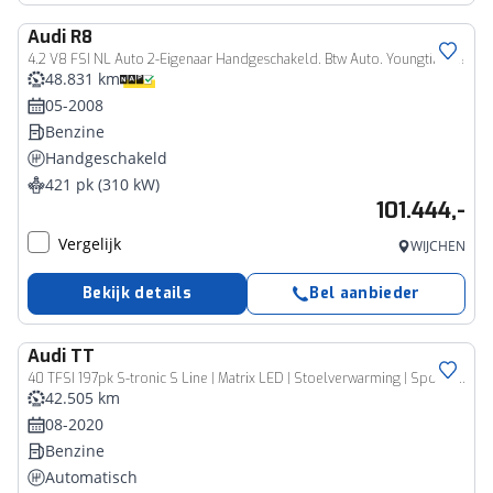
Audi
R8
4.2 V8 FSI NL Auto 2-Eigenaar Handgeschakeld. Btw Auto. Youngtimer!!
48.831 km
05-2008
Benzine
Handgeschakeld
421 pk (310 kW)
101.444,-
Vergelijk
WIJCHEN
Bekijk details
Bel aanbieder
Audi
TT
40 TFSI 197pk S-tronic S Line | Matrix LED | Stoelverwarming | Sportonderstel | Navigatie | Climate Control | Cruise Control
42.505 km
08-2020
Benzine
Automatisch