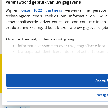
Verantwoord gebruik van uw gegevens
Download 'm nu.
Wij en
onze 1022 partners
verwerken je persoonl
technologieën zoals cookies om informatie op uw a
gepersonaliseerde advertenties en content, metingen
viaBOVAG.nl
productontwikkeling. U kunt kiezen wie uw gegevens gebr
Kosterijland
15
3981 AJ
Bunnik
Als u het toestaat, willen we ook graag:
Een initiatief van
BOVAG
Informatie verzamelen over uw geografische locati
Uw apparaat identificeren door het actief te scann
Lees meer over hoe uw persoonlijke gegevens worden ve
Over viaBOVAG.nl
Disclaimer- en Privacyverklaring
U kunt uw toestemming op elk moment wijzigen of intrekk
Cookievoorkeuren
Vacatures
Met cookies en vergelijkbare technieken zorgen we voor 
Accep
cookies zorgen ervoor dat de website goed werkt. Ook g
verbeteren. We tonen je graag relevante advertenties e
buiten onze website volgt – uiteraard op anonie
Weig
privacyverklaring
. Als je weigert, plaatsen we alleen f
2
Opslaan
kun je later altijd aanpassen via de
voorkeurenpagina
.