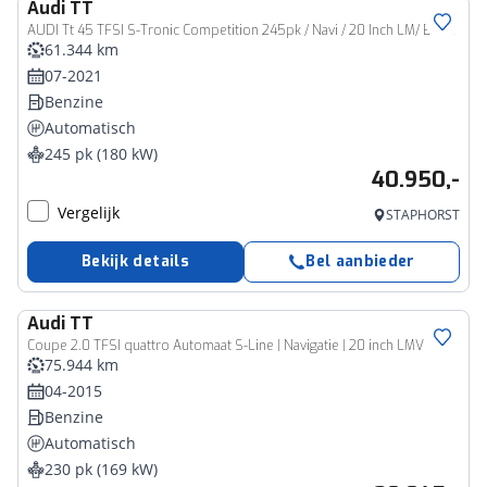
Audi
TT
AUDI Tt 45 TFSI S-Tronic Competition 245pk / Navi / 20 Inch LM/ B&amp;O / LED / App-Connect
61.344 km
07-2021
Benzine
Automatisch
245 pk (180 kW)
40.950,-
Vergelijk
STAPHORST
Bekijk details
Bel aanbieder
Audi
TT
Coupe 2.0 TFSI quattro Automaat S-Line | Navigatie | 20 inch LMV
75.944 km
04-2015
Benzine
Automatisch
230 pk (169 kW)