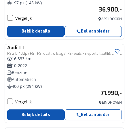
197 pk (145 kW)
36.900,-
Vergelijk
APELDOORN
Bekijk details
Bel aanbieder
Audi
TT
RS 2.5 400pk RS TFSI quattro |stage1|RS- seats|RS-sportuitlaat|B&O|RS spoiler|Magnetic ride|Apple Carplay|carbon int.|Matrix LED|parkeercamera|20" LMV|
16.333 km
10-2022
Benzine
Automatisch
400 pk (294 kW)
71.990,-
Vergelijk
EINDHOVEN
Bekijk details
Bel aanbieder