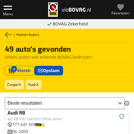
Favorieten
Menu
BOVAG Zekerheid
|
Home
>
Auto's
49 auto's gevonden
Alleen auto’s van erkende BOVAG bedrijven
2
Filteren
Opslaan
Coupe
Audi
Sorteer resultaten
Audi
R8
4.2 V8 FSI | Carbon | Stoel verw |
177.641 km
06-2009