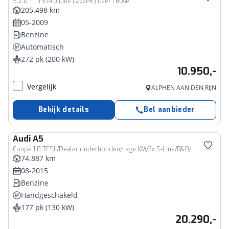
S 2.0 T TTS Pro Line | 272PK | Leer | Bose
205.498 km
05-2009
Benzine
Automatisch
272 pk (200 kW)
10.950,-
Vergelijk
ALPHEN AAN DEN RIJN
Bekijk details
Bel aanbieder
Audi
A5
Coupé 1.8 TFSI /Dealer onderhouden/Lage KM/2x S-Line/B&O/
74.887 km
08-2015
Benzine
Handgeschakeld
177 pk (130 kW)
20.290,-