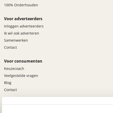
100% Onderhouden
Voor adverteerders
Inloggen adverteerders
Ik wil ook adverteren
Samenwerken
Contact
Voor consumenten
Keuzecoach
Veelgestelde vragen
Blog
Contact
viaBOVAG.nl app
Altijd het meest recente aanbod bij de hand.