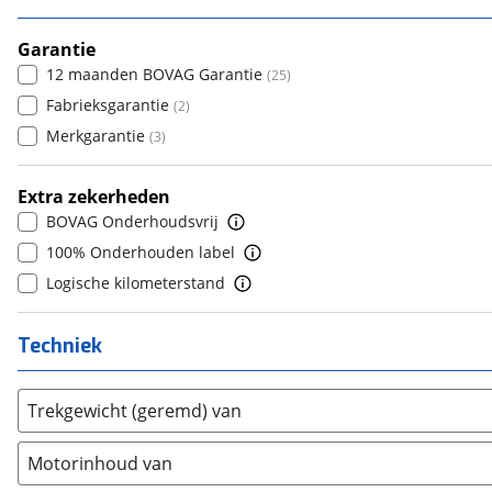
6+
(
0
)
7
(
16
)
Etalian
(
0
)
5
(
5
)
8+
Garantie
(
6
)
Farizon
(
0
)
6
(
0
)
12 maanden BOVAG Garantie
(
25
)
Ferrari
(
11
)
7
(
0
)
Fabrieksgarantie
(
2
)
Fiat
(
1
)
8
(
0
)
Merkgarantie
(
3
)
Ford
(
17
)
9
(
0
)
Ford USA
(
1
)
10+
(
0
)
Extra zekerheden
Geely
(
0
)
BOVAG Onderhoudsvrij
Genesis
(
0
)
100% Onderhouden label
GMC
(
0
)
Logische kilometerstand
Goupil
(
0
)
Honda
(
17
)
Techniek
Hongqi
(
0
)
Hummer
(
0
)
Trekgewicht (geremd) van
Hyundai
(
2
)
Ineos
(
0
)
Motorinhoud van
Infiniti
(
2
)