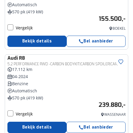
Automatisch
570 pk (419 kW)
155.500,-
Vergelijk
BOEKEL
Bekijk details
Bel aanbieder
Audi
R8
5.2 PERFORMANCE RWD -CARBON BODYKIT|CARBON SPOILER|CARBON INT|OPF DELETE|KORBACH 20" LMV|BANG&OLUFSEN SOUND
17.112 km
04-2024
Benzine
Automatisch
570 pk (419 kW)
239.880,-
Vergelijk
WASSENAAR
Bekijk details
Bel aanbieder