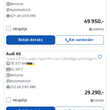
Benzine
Automatisch
421 pk (310 kW)
49.950,-
Vergelijk
KAMPEN
Bekijk details
Bel aanbieder
Audi
A5
Coupé 2.0 TFSI quattro Sport Pro Line S /Prachtige auto!/Origin. NL!/Pano/Leder/Navi/252PK/
78.377 km
02-2017
Benzine
Automatisch
252 pk (185 kW)
29.290,-
Vergelijk
ENSPIJK