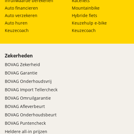
Inruilwaarde berekenen
Racefiets
Auto financieren
Mountainbike
Auto verzekeren
Hybride fiets
Auto huren
Keuzehulp e-bike
Keuzecoach
Keuzecoach
Zekerheden
BOVAG Zekerheid
BOVAG Garantie
BOVAG Onderhoudsvrij
BOVAG Import Tellercheck
BOVAG Omruilgarantie
BOVAG Afleverbeurt
BOVAG Onderhoudsbeurt
BOVAG Puntencheck
Heldere all-in prijzen