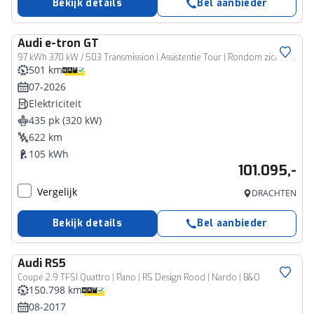
Bekijk details
Bel aanbieder
Audi
e-tron GT
97 kWh 370 kW / 503 Transmission | Assistentie Tour | Rondom zicht camera | Panoramadak |
501 km
07-2026
Elektriciteit
435 pk (320 kW)
622 km
105 kWh
101.095,-
Vergelijk
DRACHTEN
Bekijk details
Bel aanbieder
Audi
RS5
Coupé 2.9 TFSI Quattro | Pano | RS Design Rood | Nardo | B&O
150.798 km
08-2017