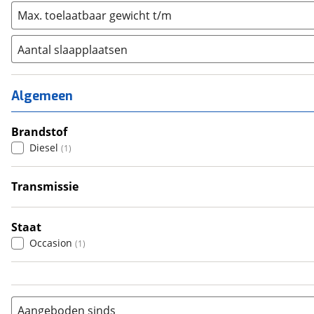
Max. toelaatbaar gewicht t/m
Aantal slaapplaatsen
1
(
0
)
2
(
0
)
Algemeen
3
(
0
)
4
Brandstof
(
1
)
Diesel
(
1
)
5
(
0
)
6+
(
0
)
Transmissie
Automatisch
(
1
)
Staat
Occasion
(
1
)
Aangeboden sinds