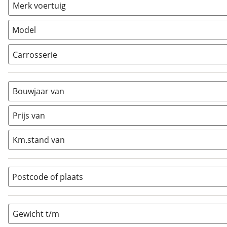
Vouwwagen
(
0
)
Merk voertuig
Model
Carrosserie
Alkoof
(
0
)
Busmodel
(
0
)
Bouwjaar van
Caravan
(
0
)
Half-integraal
(
1
)
Prijs van
Integraal
(
0
)
Km.stand van
Opzetunit
(
0
)
Overig
(
0
)
Vouwwagen
(
0
)
Postcode of plaats
Gewicht t/m