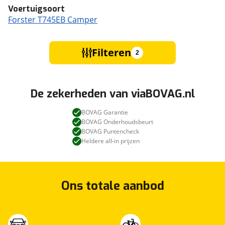
Voertuigsoort
Forster T745EB Camper
Filteren
2
De zekerheden van viaBOVAG.nl
BOVAG Garantie
BOVAG Onderhoudsbeurt
BOVAG Puntencheck
Heldere all-in prijzen
Ons totale aanbod