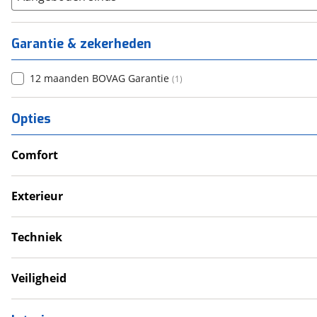
Garantie & zekerheden
12 maanden BOVAG Garantie
(
1
)
Opties
Comfort
Douche
Televisie
Exterieur
Verwarmde leefruimte
Dakluik
Wasruimte met toilet
Luifel
Techniek
Zonnepanelen
Schoonwatertank
Veiligheid
Gaslekdetector
Koolmonoxidemelder