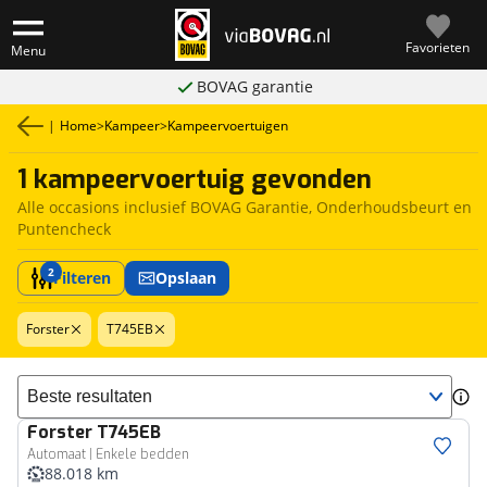
Favorieten
Menu
BOVAG garantie
|
Home
>
Kampeer
>
Kampeervoertuigen
1 kampeervoertuig gevonden
Alle occasions inclusief BOVAG Garantie, Onderhoudsbeurt en
Puntencheck
2
Filteren
Opslaan
Forster
T745EB
Sorteer resultaten
Forster
T745EB
Automaat | Enkele bedden
88.018 km