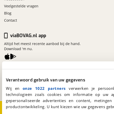
Veelgestelde vragen
Blog
Contact
viaBOVAG.nl app
Altijd het meest recente aanbod bij de hand.
Download 'm nu.
viaBOVAG.nl
Kosterijland
15
Verantwoord gebruik van uw gegevens
3981 AJ
Bunnik
Een initiatief van
Wij en
onze 1022 partners
verwerken je persoonl
BOVAG
technologieën zoals cookies om informatie op uw a
gepersonaliseerde advertenties en content, metingen
productontwikkeling. U kunt kiezen wie uw gegevens gebr
Over viaBOVAG.nl
Disclaimer- en Privacyverklaring
Cookievoorkeuren
Vacatures