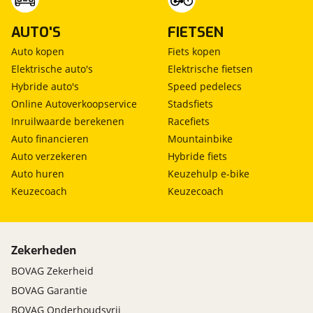
AUTO'S
FIETSEN
Auto kopen
Fiets kopen
Elektrische auto's
Elektrische fietsen
Hybride auto's
Speed pedelecs
Online Autoverkoopservice
Stadsfiets
Inruilwaarde berekenen
Racefiets
Auto financieren
Mountainbike
Auto verzekeren
Hybride fiets
Auto huren
Keuzehulp e-bike
Keuzecoach
Keuzecoach
Zekerheden
BOVAG Zekerheid
BOVAG Garantie
BOVAG Onderhoudsvrij