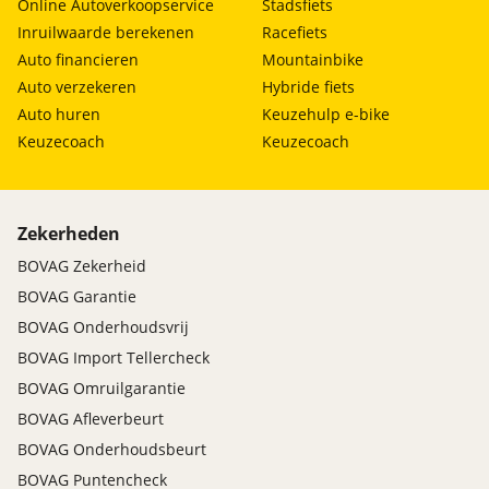
Online Autoverkoopservice
Stadsfiets
Inruilwaarde berekenen
Racefiets
Auto financieren
Mountainbike
Auto verzekeren
Hybride fiets
Auto huren
Keuzehulp e-bike
Keuzecoach
Keuzecoach
Zekerheden
BOVAG Zekerheid
BOVAG Garantie
BOVAG Onderhoudsvrij
BOVAG Import Tellercheck
BOVAG Omruilgarantie
BOVAG Afleverbeurt
BOVAG Onderhoudsbeurt
BOVAG Puntencheck