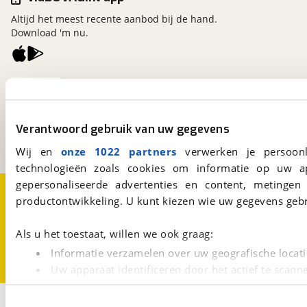
Altijd het meest recente aanbod bij de hand.
Download 'm nu.
viaBOVAG.nl
Kosterijland
15
3981 AJ
Bunnik
Verantwoord gebruik van uw gegevens
Een initiatief van
BOVAG
Wij en
onze 1022 partners
verwerken je persoonl
technologieën zoals cookies om informatie op uw a
gepersonaliseerde advertenties en content, metingen
Over viaBOVAG.nl
Disclaimer- en Privacyverklaring
productontwikkeling. U kunt kiezen wie uw gegevens gebr
Cookievoorkeuren
Vacatures
Als u het toestaat, willen we ook graag:
Informatie verzamelen over uw geografische locati
Uw apparaat identificeren door het actief te scann
Lees meer over hoe uw persoonlijke gegevens worden ve
1
U kunt uw toestemming op elk moment wijzigen of intrekk
Opslaan