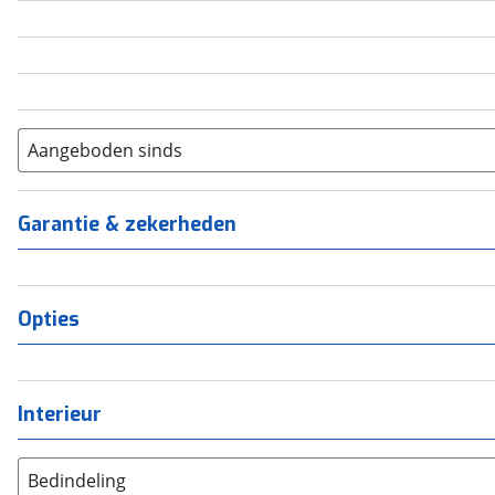
5
(
0
)
6+
(
0
)
Aangeboden sinds
Garantie & zekerheden
Opties
Interieur
Bedindeling