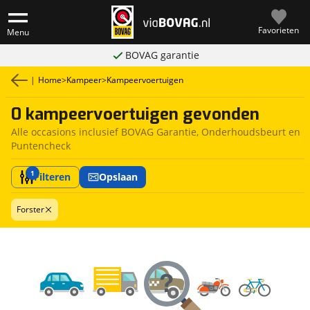
Favorieten
Menu
BOVAG garantie
|
Home
>
Kampeer
>
Kampeervoertuigen
0 kampeervoertuigen gevonden
Alle occasions inclusief BOVAG Garantie, Onderhoudsbeurt en
Puntencheck
1
Filteren
Opslaan
Forster