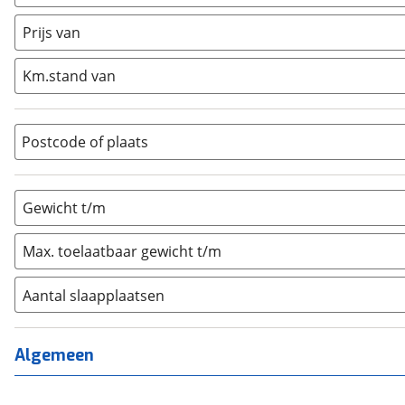
Caravan
(
0
)
Half-integraal
(
0
)
Prijs van
Integraal
(
0
)
Km.stand van
Opzetunit
(
0
)
Overig
(
0
)
Vouwwagen
(
0
)
Postcode of plaats
Gewicht t/m
Max. toelaatbaar gewicht t/m
Aantal slaapplaatsen
1
(
0
)
2
(
0
)
Algemeen
3
(
0
)
4
(
0
)