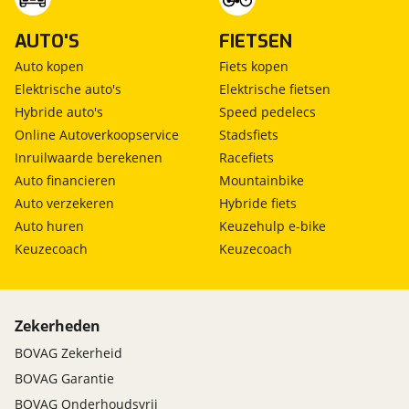
AUTO'S
FIETSEN
Auto kopen
Fiets kopen
Elektrische auto's
Elektrische fietsen
Hybride auto's
Speed pedelecs
Online Autoverkoopservice
Stadsfiets
Inruilwaarde berekenen
Racefiets
Auto financieren
Mountainbike
Auto verzekeren
Hybride fiets
Auto huren
Keuzehulp e-bike
Keuzecoach
Keuzecoach
Zekerheden
BOVAG Zekerheid
BOVAG Garantie
BOVAG Onderhoudsvrij