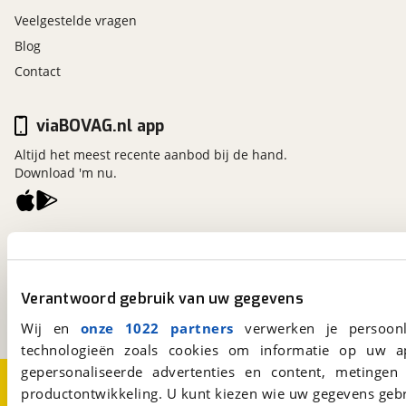
Veelgestelde vragen
Blog
Contact
viaBOVAG.nl app
Altijd het meest recente aanbod bij de hand.
Download 'm nu.
viaBOVAG.nl
Kosterijland
15
3981 AJ
Bunnik
Verantwoord gebruik van uw gegevens
Een initiatief van
BOVAG
Wij en
onze 1022 partners
verwerken je persoonl
technologieën zoals cookies om informatie op uw a
gepersonaliseerde advertenties en content, metingen
Over viaBOVAG.nl
Disclaimer- en Privacyverklaring
productontwikkeling. U kunt kiezen wie uw gegevens gebr
Cookievoorkeuren
Vacatures