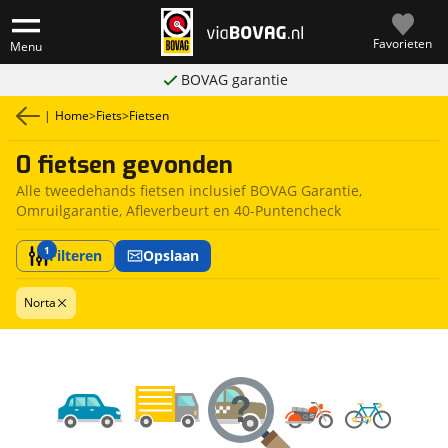
Favorieten
Menu
BOVAG garantie
|
Home
>
Fiets
>
Fietsen
0 fietsen gevonden
Alle tweedehands fietsen inclusief BOVAG Garantie,
Omruilgarantie, Afleverbeurt en 40-Puntencheck
1
Filteren
Opslaan
Norta