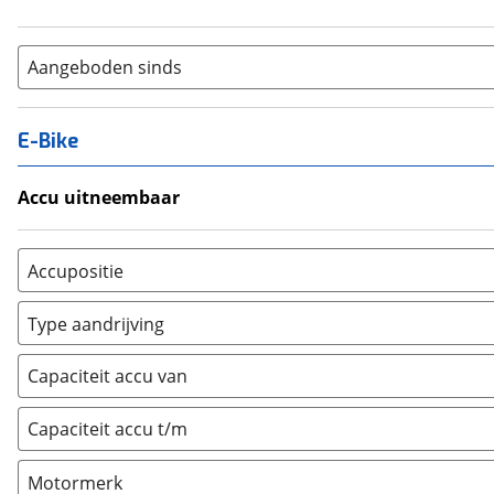
Aangeboden sinds
E-Bike
Accu uitneembaar
Ja, uitneembaar
(
0
)
Nee, vast
(
0
)
Accupositie
Bagagedrager
(
0
)
Type aandrijving
Frame
(
0
)
Achterwiel
(
0
)
Vloer
(
0
)
Capaciteit accu van
Trapas
(
0
)
Achterbank
(
0
)
Voorwiel
(
0
)
Capaciteit accu t/m
Kofferbak
(
0
)
Overig
(
0
)
Motormerk