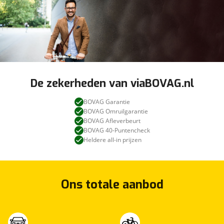
De zekerheden van viaBOVAG.nl
BOVAG Garantie
BOVAG Omruilgarantie
BOVAG Afleverbeurt
BOVAG 40-Puntencheck
Heldere all-in prijzen
Ons totale aanbod