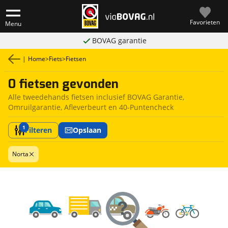
Favorieten
Menu
BOVAG garantie
|
Home
>
Fiets
>
Fietsen
0 fietsen gevonden
Alle tweedehands fietsen inclusief BOVAG Garantie,
Omruilgarantie, Afleverbeurt en 40-Puntencheck
1
Filteren
Opslaan
Norta