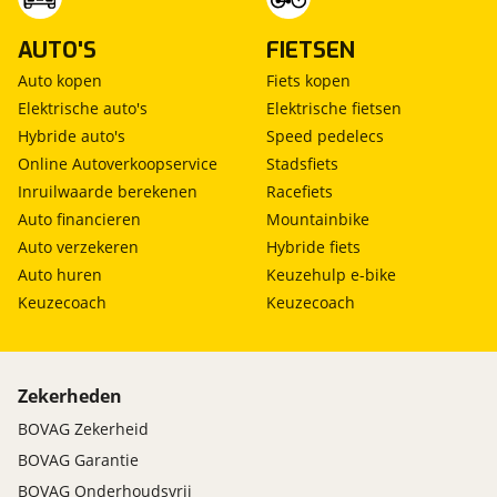
AUTO'S
FIETSEN
Auto kopen
Fiets kopen
Elektrische auto's
Elektrische fietsen
Hybride auto's
Speed pedelecs
Online Autoverkoopservice
Stadsfiets
Inruilwaarde berekenen
Racefiets
Auto financieren
Mountainbike
Auto verzekeren
Hybride fiets
Auto huren
Keuzehulp e-bike
Keuzecoach
Keuzecoach
Zekerheden
BOVAG Zekerheid
BOVAG Garantie
BOVAG Onderhoudsvrij