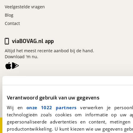
Veelgestelde vragen
Blog
Contact
viaBOVAG.nl app
Altijd het meest recente aanbod bij de hand.
Download 'm nu.
viaBOVAG.nl
Kosterijland
15
3981 AJ
Bunnik
Verantwoord gebruik van uw gegevens
Een initiatief van
BOVAG
Wij en
onze 1022 partners
verwerken je persoonl
technologieën zoals cookies om informatie op uw a
gepersonaliseerde advertenties en content, metingen
Over viaBOVAG.nl
Disclaimer- en Privacyverklaring
productontwikkeling. U kunt kiezen wie uw gegevens gebr
Cookievoorkeuren
Vacatures