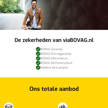
De zekerheden van viaBOVAG.nl
BOVAG Garantie
BOVAG Omruilgarantie
BOVAG Afleverbeurt
BOVAG 40-Puntencheck
Heldere all-in prijzen
Ons totale aanbod