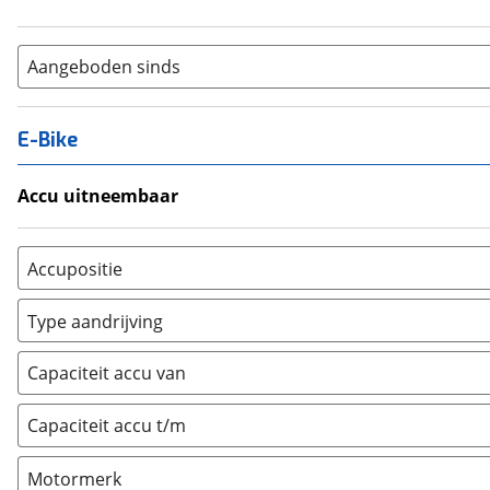
Aangeboden sinds
E-Bike
Accu uitneembaar
Ja, uitneembaar
(
0
)
Nee, vast
(
0
)
Accupositie
Bagagedrager
(
0
)
Type aandrijving
Frame
(
0
)
Achterwiel
(
0
)
Vloer
(
0
)
Capaciteit accu van
Trapas
(
0
)
Achterbank
(
0
)
Voorwiel
(
0
)
Capaciteit accu t/m
Kofferbak
(
0
)
Overig
(
0
)
Motormerk