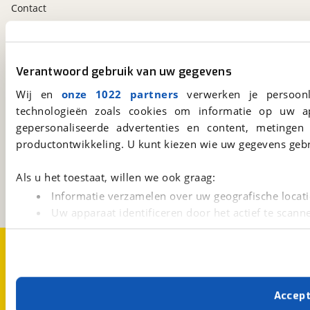
Contact
viaBOVAG.nl app
Verantwoord gebruik van uw gegevens
Altijd het meest recente aanbod bij de hand.
Download 'm nu.
Wij en
onze 1022 partners
verwerken je persoonl
technologieën zoals cookies om informatie op uw a
gepersonaliseerde advertenties en content, metingen
viaBOVAG.nl
productontwikkeling. U kunt kiezen wie uw gegevens gebr
Kosterijland
15
3981 AJ
Bunnik
Als u het toestaat, willen we ook graag:
Een initiatief van
Informatie verzamelen over uw geografische locati
BOVAG
Uw apparaat identificeren door het actief te scann
Lees meer over hoe uw persoonlijke gegevens worden ve
Over viaBOVAG.nl
Disclaimer- en Privacyverklaring
U kunt uw toestemming op elk moment wijzigen of intrekk
Cookievoorkeuren
Vacatures
Met cookies en vergelijkbare technieken zorgen we voor 
Accep
cookies zorgen ervoor dat de website goed werkt. Ook g