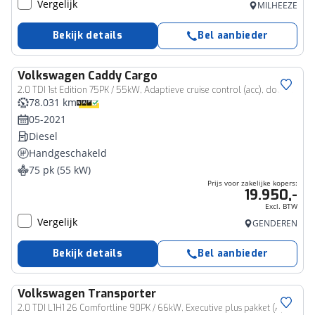
Vergelijk
MILHEEZE
Bekijk details
Bel aanbieder
Volkswagen
Caddy Cargo
Bedrijfswagen
2.0 TDI 1st Edition 75PK / 55kW, Adaptieve cruise control (acc), dodehoekdetectie (side assist), LED koplampen, 17" LMV, discover navigatie, digital cockpit pro, laadruimte bekleding, diefstal alarm, climatic airco, achterdeuren met ruit, parkeersensoren voor en achter (pdc), verwarmde voorruit, keyless go etc.
78.031 km
05-2021
Diesel
Handgeschakeld
75 pk (55 kW)
Prijs voor zakelijke kopers:
19.950,-
Excl. BTW
Vergelijk
GENDEREN
Bekijk details
Bel aanbieder
Volkswagen
Transporter
Bedrijfswagen
2.0 TDI L1H1 26 Comfortline 90PK / 66kW, Executive plus pakket (Apple Carplay & Android Auto, navigatie discover pro, DAB+), bijrijdersbank, airco, achteruitrijcamera (rear view), achterdeuren zonder ruit, tussenwand, betonplex vloer, zijwand betimmering, trekhaak