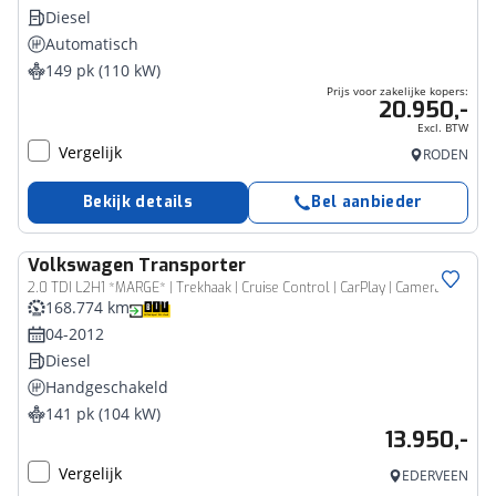
Diesel
Automatisch
149 pk (110 kW)
Prijs voor zakelijke kopers:
20.950,-
Excl. BTW
Vergelijk
RODEN
Bekijk details
Bel aanbieder
Volkswagen
Transporter
Bedrijfswagen
2.0 TDI L2H1 *MARGE* | Trekhaak | Cruise Control | CarPlay | Camera | Maxton |
168.774 km
04-2012
Diesel
Handgeschakeld
141 pk (104 kW)
13.950,-
Vergelijk
EDERVEEN