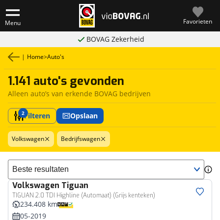
Favorieten
Menu
BOVAG Zekerheid
|
Home
>
Auto's
1.141 auto's gevonden
Alleen auto’s van erkende BOVAG bedrijven
2
Filteren
Opslaan
Volkswagen
Bedrijfswagen
Sorteer resultaten
Volkswagen
Tiguan
Bedrijfswagen
TIGUAN 2.0 TDI Highline (Automaat) (Grijs kenteken)
234.408 km
05-2019