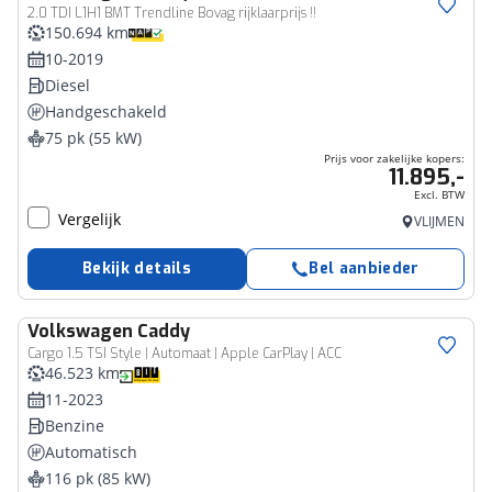
Bedrijfswagen
2.0 TDI L1H1 BMT Trendline Bovag rijklaarprijs !!
150.694 km
10-2019
Diesel
Handgeschakeld
75 pk (55 kW)
Prijs voor zakelijke kopers:
11.895,-
Excl. BTW
Vergelijk
VLIJMEN
Bekijk details
Bel aanbieder
Volkswagen
Caddy
Bedrijfswagen
Cargo 1.5 TSI Style | Automaat | Apple CarPlay | ACC
46.523 km
11-2023
Benzine
Automatisch
116 pk (85 kW)