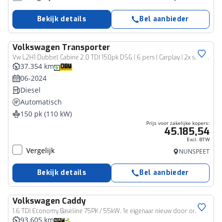
Bekijk details
Bel aanbieder
Volkswagen
Transporter
Bedrijfswagen
Vw L2H1 Dubbel Cabine 2.0 TDI 150pk DSG | 6 pers | Carplay | 2x schuifdeur |
37.354 km
06-2024
Diesel
Automatisch
150 pk (110 kW)
Prijs voor zakelijke kopers:
45.185,54
Excl. BTW
Vergelijk
NUNSPEET
Bekijk details
Bel aanbieder
Volkswagen
Caddy
Bedrijfswagen
1.6 TDI Economy Baseline 75PK / 55kW, 1e eigenaar nieuw door ons geleverd en onderhouden airco bluetooth Airco, radio, elektrisch verstel- en verwarmbare buitenspiegels, elektrische ramen voor, tussenschot met ruit, achterdeuren met ruiten en ruitenwisser, schuifdeur rechts
93.605 km