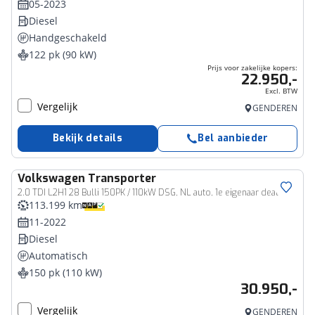
05-2023
Diesel
Handgeschakeld
122 pk (90 kW)
Prijs voor zakelijke kopers:
22.950,-
Excl. BTW
Vergelijk
GENDEREN
Bekijk details
Bel aanbieder
Volkswagen
Transporter
Bedrijfswagen
2.0 TDI L2H1 28 Bulli 150PK / 110kW DSG, NL auto, 1e eigenaar dealeronderhouden en door ons geleverd, digital cockpit pro, adaptieve cruise control (ACC), achteruitrijcamera (Rear View), elektrisch verstel-, verwarm- en inklapbare buitenspiegels, verwarmbare voorstoelen, parkeersensoren voor en achter (PDC), lederen bekleding, multifunctioneel lederen stuurwiel, achterklep, zijschuifdeur rechts, LED verlichting etc.
113.199 km
11-2022
Diesel
Automatisch
150 pk (110 kW)
30.950,-
Vergelijk
GENDEREN