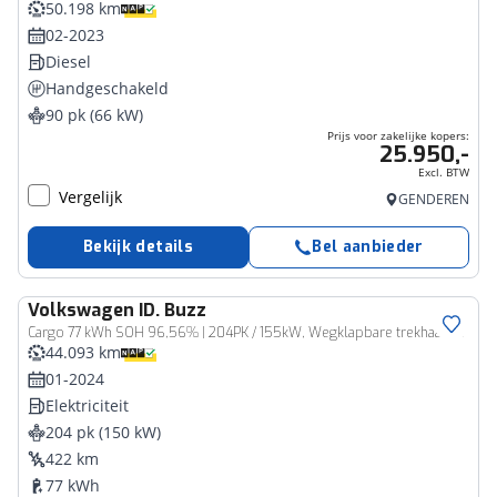
50.198 km
02-2023
Diesel
Handgeschakeld
90 pk (66 kW)
Prijs voor zakelijke kopers:
25.950,-
Excl. BTW
Vergelijk
GENDEREN
Bekijk details
Bel aanbieder
Volkswagen
ID. Buzz
Bedrijfswagen
Cargo 77 kWh SOH 96,56% | 204PK / 155kW, Wegklapbare trekhaak, LED Matrix (IQ.Lights), schuifdeuren links & rechts, multimedia pakket plus (navigatie, DAB+, draadloze telefoonlader), verwarmbaar multifunctioneel lederen stuurwiel, verwarmbare voorstoelen, verwarmbare voorruit, laadruimte met laadvloer, park assist, achterdeuren, 20" 'Solna' LMV, armleuningen, assistance pakket plus (achteruitrijcamera (rear view), parkeersensoren voor en achter (pdc)),, 2-zone climatronic, navigatie, alarm, spraakbediening etc.
44.093 km
01-2024
Elektriciteit
204 pk (150 kW)
422 km
77 kWh