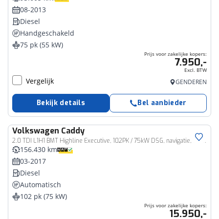
08-2013
Diesel
Handgeschakeld
75 pk (55 kW)
Prijs voor zakelijke kopers:
7.950,-
Excl. BTW
Vergelijk
GENDEREN
Bekijk details
Bel aanbieder
Volkswagen
Caddy
Bedrijfswagen
2.0 TDI L1H1 BMT Highline Executive, 102PK / 75kW DSG, navigatie, cruise control, lederen bekleding, xenon + LED, 2-zone climatronic, stoelverwarming, scheidingswand + ruit, 17" LMV, parkeersensoren achter, trekhaak, privacy glas, DAB+ en achteruitrijcamera
156.430 km
03-2017
Diesel
Automatisch
102 pk (75 kW)
Prijs voor zakelijke kopers:
15.950,-