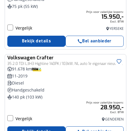
75 pk (55 kW)
Prijs voor zakelijke kopers:
15.950,-
Excl. BTW
Vergelijk
YERSEKE
Bekijk details
Bel aanbieder
Volkswagen
Crafter
Bedrijfswagen
35 2.0 TDI L3H3 Highline 140PK / 103kW, NL auto 1e eigenaar nieuw door ons geleverd en onderhouden, Full LED, navigatie, 3 zits, park assist, achteruitrijcamera, multifunctioneel stuurwiel, airco, voorruit verwarming, vloer, zijwand bekleding
91.678 km
11-2019
Diesel
Handgeschakeld
140 pk (103 kW)
Prijs voor zakelijke kopers:
28.950,-
Excl. BTW
Vergelijk
GENDEREN