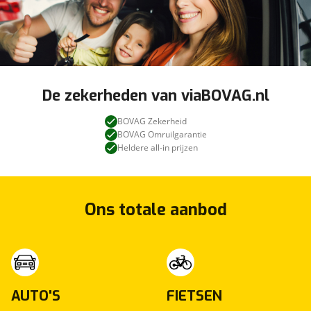
De zekerheden van viaBOVAG.nl
BOVAG Zekerheid
BOVAG Omruilgarantie
Heldere all-in prijzen
Ons totale aanbod
AUTO'S
FIETSEN