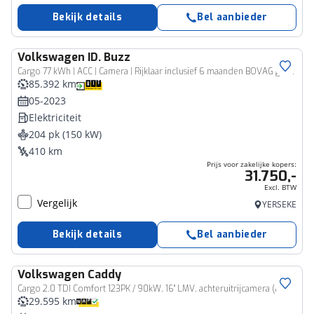
Bekijk details
Bel aanbieder
Volkswagen
ID. Buzz
Bedrijfswagen
Cargo 77 kWh | ACC | Camera | Rijklaar inclusief 6 maanden BOVAG garantie!
85.392 km
05-2023
Elektriciteit
204 pk (150 kW)
410 km
Prijs voor zakelijke kopers:
31.750,-
Excl. BTW
Vergelijk
YERSEKE
Bekijk details
Bel aanbieder
Volkswagen
Caddy
Bedrijfswagen
Cargo 2.0 TDI Comfort 123PK / 90kW, 16" LMV, achteruitrijcamera (rear view), ErgoComfort bestuurdersstoel, lat om lat laadruimte, laadvloer, navigatie discover media, draadloos Apple Carplay & Android Auto, multifunctioneel stuurwiel, cruise control, dichte achterdeuren, trekhaak, elektrisch verstel- en verwarmbare buitenspiegels, laadruimte met LED verlichting
29.595 km