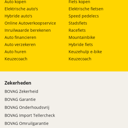
Auto kopen
Fiets kopen
Elektrische auto's
Elektrische fietsen
Hybride auto's
Speed pedelecs
Online Autoverkoopservice
Stadsfiets
Inruilwaarde berekenen
Racefiets
Auto financieren
Mountainbike
Auto verzekeren
Hybride fiets
Auto huren
Keuzehulp e-bike
Keuzecoach
Keuzecoach
Zekerheden
BOVAG Zekerheid
BOVAG Garantie
BOVAG Onderhoudsvrij
BOVAG Import Tellercheck
BOVAG Omruilgarantie