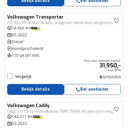
Bekijk details
Bel aanbieder
Volkswagen
Transporter
Bedrijfswagen
2.0 TDI L1H1 28 Bulli NL auto, 1e eigenaar, nieuw door ons geleverd en onderhouden, BULLI Full LED, 17" LMV, digital cockpit pro, discover pro navigatie, Apple carplay & Android auto, stoelverwarming, camera, achterdeuren met wisser, adaptieve cruise control (acc), stoelverwarming, achteruitrijcamera, DAB+ etc.
14.966 km
05-2022
Diesel
Handgeschakeld
110 pk (81 kW)
Prijs voor zakelijke kopers:
31.950,-
Excl. BTW
Vergelijk
GENDEREN
Bekijk details
Bel aanbieder
Volkswagen
Caddy
Bedrijfswagen
Cargo 2.0 TDI Economy Business 75PK / 55kW, NL auto door ons geleverd en onderhouden, trekhaak, parkeersensoren achter, radio, climatic airco, verstelbare buitenspiegels, schuifdeur rechts, achterdeuren met ruiten, laadvloer, scheidingswand etc.
144.211 km
03-2022