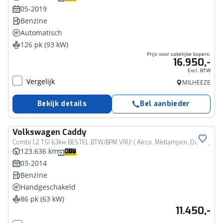
05-2019
Benzine
Automatisch
126 pk (93 kW)
Prijs voor zakelijke kopers:
16.950,-
Excl. BTW
Vergelijk
MILHEEZE
Bekijk details
Bel aanbieder
Volkswagen
Caddy
Bedrijfswagen
Combi 1.2 TSI 63kw BESTEL BTW/BPM VRIJ! ( Airco, Mistlampen, Deurtjes) RIJKLAARPRIJS!
123.636 km
03-2014
Benzine
Handgeschakeld
86 pk (63 kW)
11.450,-