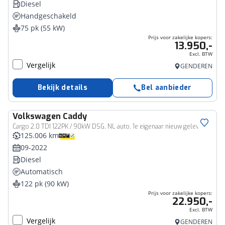
Diesel
Handgeschakeld
75 pk (55 kW)
Prijs voor zakelijke kopers:
13.950,-
Excl. BTW
Vergelijk
GENDEREN
Bekijk details
Bel aanbieder
Volkswagen
Caddy
Bedrijfswagen
Cargo 2.0 TDI 122PK / 90kW DSG, NL auto, 1e eigenaar nieuw geleverd en onderhouden, 75 Edition, verwarmbare voorruit, trekhaak, navigatie, Apple Carplay & Android Auto, cruise control, ErgoComfort bestuurdersstoel, lederen bekleding, LED verlichting, 17" LMV, achteruitrijcamera (rear view), parkeersensoren voor en achter (pdc), elektrisch verstel- en verwarmbare buitenspiegels etc.
125.006 km
09-2022
Diesel
Automatisch
122 pk (90 kW)
Prijs voor zakelijke kopers:
22.950,-
Excl. BTW
Vergelijk
GENDEREN