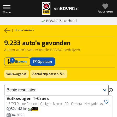
Favorieten
Menu
BOVAG Zekerheid
|
Home
>
Auto's
9.233 auto's gevonden
Alleen auto’s van erkende BOVAG bedrijven
2
Filteren
Opslaan
Volkswagen
Aantal zitplaatsen: 5
Sorteer resultaten
Volkswagen
T-Cross
1.5 TSI R-Line Edition | IQ Light | Matrix LED | Camera | Navigatie | Adaptieve Cruise Control | Stoelverwarming | Privacy Glas | Climate Control | Virtual Cockpit | 17'' Lichtmetalen Velgen | 3x R-Line | Metallic Lak |
32.148 km
04-2025