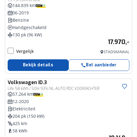
1.5 TSI Comfortline
144.839 km
06-2019
Benzine
Handgeschakeld
130 pk (96 kW)
17.970,-
Vergelijk
STADSKANAAL
Bekijk details
Bel aanbieder
Volkswagen
ID.3
Life 58 kWh / SOH 93% NL-AUTO PDC VOOR/ACHTER
57.264 km
12-2020
Elektriciteit
204 pk (150 kW)
425 km
58 kWh