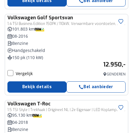
Bekijk details
Bel aanbieder
Volkswagen
Golf Sportsvan
1.4 TSI Business Edition 150PK / 110kW, Verwarmbare voorstoelen, ErgoActive bestuurdersstoel met massagefunctie, navigatie, Xenon verlichting, trekhaak, parkeersensoren voor en achter (PDC), multifunctioneel lederen stuurwiel, cruise control, elektrisch verstel-, verwarm- en inklapbare buitenspiegels, bluetooth telefoonvoorbereiding, 2-zone climatronic, reservewiel etc.
101.803 km
08-2016
Benzine
Handgeschakeld
150 pk (110 kW)
12.950,-
Vergelijk
GENDEREN
Bekijk details
Bel aanbieder
Volkswagen
T-Roc
1.5 TSI Style | Trekhaak | Origineel NL | 2e Eigenaar | LED Koplampen | Keyless Entry | Adaptieve Cruise Control | Virtual Cockpit | Climate Control | Privacy Glas | Metallic Lak | DAB+ Radio | Regensensor |
95.130 km
04-2018
Benzine