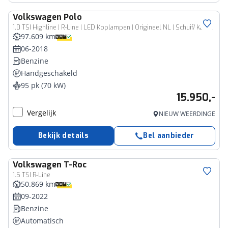
Volkswagen
Polo
1.0 TSI Highline | R-Line | LED Koplampen | Origineel NL | Schuif/ Kantel Panorama Dak | Virtual Cockpit | Adaptieve Cruise Control | Climate Control | Privacy Glas | Mistlampen | Parkeersensoren |
97.609 km
06-2018
Benzine
Handgeschakeld
95 pk (70 kW)
15.950,-
Vergelijk
NIEUW WEERDINGE
Bekijk details
Bel aanbieder
Volkswagen
T-Roc
1.5 TSI R-Line
50.869 km
09-2022
Benzine
Automatisch