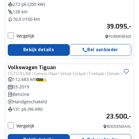
272 pk (200 kW)
128 km
76,9 l/100 km
39.095,-
Vergelijk
PURMEREND
Bekijk details
Bel aanbieder
Volkswagen
Tiguan
1.5 TSI R-LINE I Camera I Navi I Virtual Cockpit I Trekhaak I Climate I Adaptieve Cruise I LED
112.683 km
03-2019
Benzine
Handgeschakeld
131 pk (96 kW)
23.500,-
Vergelijk
ROOSENDAAL