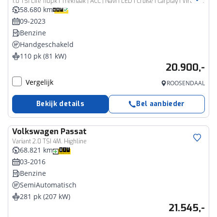
1.0 TSI Life 110pk I Trekhaak | ACC | Navi I LED I Cruise I Carplay I Virtual | 1e eigenaar
58.680 km
09-2023
Benzine
Handgeschakeld
110 pk (81 kW)
20.900,-
Vergelijk
ROOSENDAAL
Bekijk details
Bel aanbieder
Volkswagen
Passat
Variant 2.0 TSI 4M. Highline
68.821 km
03-2016
Benzine
SemiAutomatisch
281 pk (207 kW)
21.545,-