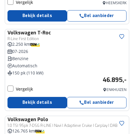
Vergelijk
HEEMSKERK
Bekijk details
Bel aanbieder
Volkswagen
T-Roc
R-Line First Edition
2.250 km
07-2026
Benzine
Automatisch
150 pk (110 kW)
46.895,-
Vergelijk
ENKHUIZEN
Bekijk details
Bel aanbieder
Volkswagen
Polo
1.0 TSI 95pk 7-DSG R-LINE I Navi I Adaptieve Cruise I Carplay I DAB
126.765 km