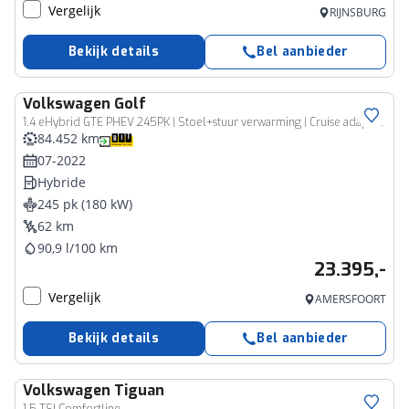
Vergelijk
RIJNSBURG
Bekijk details
Bel aanbieder
Volkswagen
Golf
1.4 eHybrid GTE PHEV 245PK | Stoel+stuur verwarming | Cruise adaptief | Apple Carplay/Android Auto | 18'' | Digitaal dashboard | Keyless
84.452 km
07-2022
Hybride
245 pk (180 kW)
62 km
90,9 l/100 km
23.395,-
Vergelijk
AMERSFOORT
Bekijk details
Bel aanbieder
Volkswagen
Tiguan