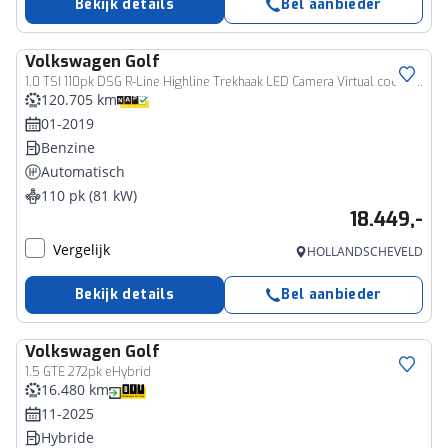
Bekijk details
Bel aanbieder
Volkswagen
Golf
1.0 TSI 110pk DSG R-Line Highline Trekhaak LED Camera Virtual cockpit Adaptive cruise Stoelverwarming
120.705 km
01-2019
Benzine
Automatisch
110 pk (81 kW)
18.449,-
Vergelijk
HOLLANDSCHEVELD
Bekijk details
Bel aanbieder
Volkswagen
Golf
1.5 GTE 272pk eHybrid
16.480 km
11-2025
Hybride