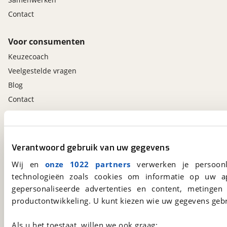
Contact
Voor consumenten
Keuzecoach
Veelgestelde vragen
Blog
Contact
viaBOVAG.nl app
Altijd het meest recente aanbod bij de hand.
Verantwoord gebruik van uw gegevens
Download 'm nu.
Wij en
onze 1022 partners
verwerken je persoonl
technologieën zoals cookies om informatie op uw a
gepersonaliseerde advertenties en content, metingen
viaBOVAG.nl
productontwikkeling. U kunt kiezen wie uw gegevens gebr
Kosterijland
15
3981 AJ
Bunnik
Als u het toestaat, willen we ook graag: