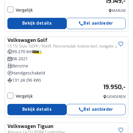
19.149,-
Vergelijk
MARUM
Bekijk details
Bel aanbieder
Volkswagen
Golf
1.5 TSI Style 130PK / 96kW, Panoramadak, keyless start, navigatie, privacy glas, 17" 'Ventura' LMV, ErgoActive elektrisch verstelbare bestuurdersstoel met geheugen- en massagefunctie, 30 kleurige sfeerverlichting, draadloos Apple Carplay & Android Auto, parkeersensoren voor en achter (PDC), LED Plus koplampen, adaptieve cruise control (ACC), DAB+, elektrisch verstel- en verwarmbare buitenspiegels, 3-zone climatronic etc.
99.270 km
08-2021
Benzine
Handgeschakeld
131 pk (96 kW)
19.950,-
Vergelijk
GENDEREN
Bekijk details
Bel aanbieder
Volkswagen
Tiguan
Allspace 1.4 TSI 150PK Comfortline