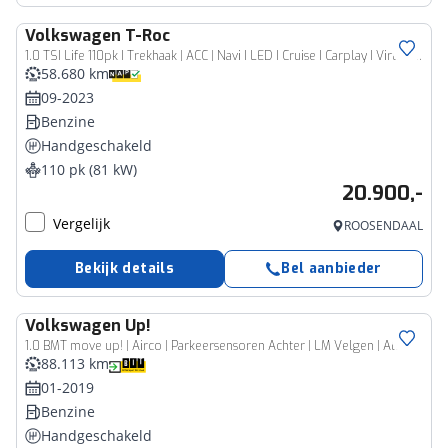
Volkswagen
T-Roc
1.0 TSI Life 110pk I Trekhaak | ACC | Navi I LED I Cruise I Carplay I Virtual | 1e eigenaar
58.680 km
09-2023
Benzine
Handgeschakeld
110 pk (81 kW)
20.900,-
Vergelijk
ROOSENDAAL
Bekijk details
Bel aanbieder
Volkswagen
Up!
1.0 BMT move up! | Airco | Parkeersensoren Achter | LM Velgen | All-season Banden
88.113 km
01-2019
Benzine
Handgeschakeld