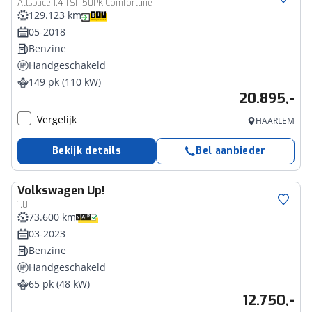
Allspace 1.4 TSI 150PK Comfortline
129.123 km
05-2018
Benzine
Handgeschakeld
149 pk (110 kW)
20.895,-
Vergelijk
HAARLEM
Bekijk details
Bel aanbieder
Volkswagen
Up!
1.0
73.600 km
03-2023
Benzine
Handgeschakeld
65 pk (48 kW)
12.750,-