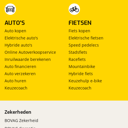
AUTO'S
FIETSEN
Auto kopen
Fiets kopen
Elektrische auto's
Elektrische fietsen
Hybride auto's
Speed pedelecs
Online Autoverkoopservice
Stadsfiets
Inruilwaarde berekenen
Racefiets
Auto financieren
Mountainbike
Auto verzekeren
Hybride fiets
Auto huren
Keuzehulp e-bike
Keuzecoach
Keuzecoach
Zekerheden
BOVAG Zekerheid