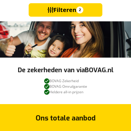
Filteren
2
De zekerheden van viaBOVAG.nl
BOVAG Zekerheid
BOVAG Omruilgarantie
Heldere all-in prijzen
Ons totale aanbod