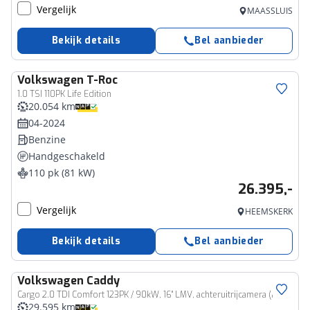
Vergelijk
MAASSLUIS
Bekijk details
Bel aanbieder
Volkswagen
T-Roc
1.0 TSI 110PK Life Edition
20.054 km
04-2024
Benzine
Handgeschakeld
110 pk (81 kW)
26.395,-
Vergelijk
HEEMSKERK
Bekijk details
Bel aanbieder
Volkswagen
Caddy
Bedrijfswagen
Cargo 2.0 TDI Comfort 123PK / 90kW, 16" LMV, achteruitrijcamera (rear view), ErgoComfort bestuurdersstoel, lat om lat laadruimte, laadvloer, navigatie discover media, draadloos Apple Carplay & Android Auto, multifunctioneel stuurwiel, cruise control, dichte achterdeuren, trekhaak, elektrisch verstel- en verwarmbare buitenspiegels, laadruimte met LED verlichting
29.595 km