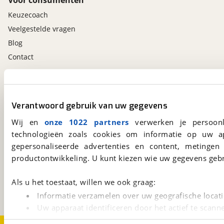
Voor consumenten
Keuzecoach
Veelgestelde vragen
Blog
Contact
viaBOVAG.nl app
Altijd het meest recente aanbod bij de hand.
Verantwoord gebruik van uw gegevens
Download 'm nu.
Wij en
onze 1022 partners
verwerken je persoonl
technologieën zoals cookies om informatie op uw a
gepersonaliseerde advertenties en content, metingen
viaBOVAG.nl
productontwikkeling. U kunt kiezen wie uw gegevens gebr
Kosterijland
15
3981 AJ
Bunnik
Als u het toestaat, willen we ook graag:
Een initiatief van
BOVAG
Informatie verzamelen over uw geografische locati
Uw apparaat identificeren door het actief te scann
Lees meer over hoe uw persoonlijke gegevens worden ve