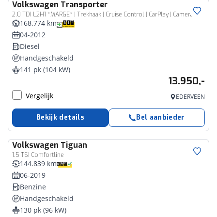
Volkswagen
Transporter
Bedrijfswagen
2.0 TDI L2H1 *MARGE* | Trekhaak | Cruise Control | CarPlay | Camera | Maxton |
168.774 km
04-2012
Diesel
Handgeschakeld
141 pk (104 kW)
13.950,-
Vergelijk
EDERVEEN
Bekijk details
Bel aanbieder
Volkswagen
Tiguan
1.5 TSI Comfortline
144.839 km
06-2019
Benzine
Handgeschakeld
130 pk (96 kW)