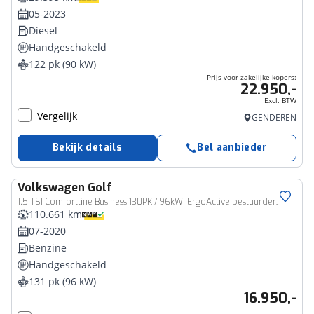
05-2023
Diesel
Handgeschakeld
122 pk (90 kW)
Prijs voor zakelijke kopers:
22.950,-
Excl. BTW
Vergelijk
GENDEREN
Bekijk details
Bel aanbieder
Volkswagen
Golf
1.5 TSI Comfortline Business 130PK / 96kW, ErgoActive bestuurdersstoel met massagefunctie, LED achterlichten met dynamische knipperlichten, verwarmbare voorstoelen, navigatie, 2-zone climatronic, Comfort pakket (regensensor automatische dimlichten), Apple Carplay & Android Auto, DAB+, elektrisch verstel- en verwarmbare buitenspiegels, parkeersensoren voor en achter (PDC) etc.
110.661 km
07-2020
Benzine
Handgeschakeld
131 pk (96 kW)
16.950,-