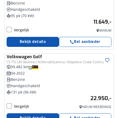
Benzine
Handgeschakeld
95 pk (70 kW)
11.649,-
Vergelijk
MARUM
Bekijk details
Bel aanbieder
Volkswagen
Golf
1.5 TSI Life Business | Achteruitrijcamera | Adaptieve Cruise Control | Navigatie | Stoelverwarming | Virtual Cockpit | DAB |
99.482 km
04-2022
Benzine
Handgeschakeld
131 pk (96 kW)
22.950,-
Vergelijk
NIEUW WEERDINGE