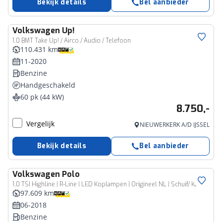
Bekijk details
Bel aanbieder
Volkswagen
Up!
1.0 BMT Take Up! / Airco / Audio / Telefoon
110.431 km
11-2020
Benzine
Handgeschakeld
60 pk (44 kW)
8.750,-
Vergelijk
NIEUWERKERK A/D IJSSEL
Bekijk details
Bel aanbieder
Volkswagen
Polo
1.0 TSI Highline | R-Line | LED Koplampen | Origineel NL | Schuif/ Kantel Panorama Dak | Virtual Cockpit | Adaptieve Cruise Control | Climate Control | Privacy Glas | Mistlampen | Parkeersensoren |
97.609 km
06-2018
Benzine