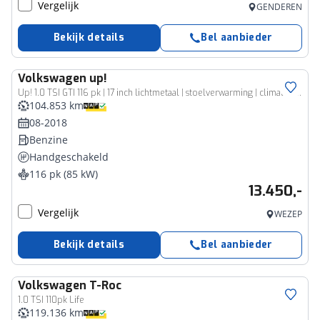
Vergelijk
GENDEREN
Bekijk details
Bel aanbieder
Volkswagen
up!
Up! 1.0 TSI GTI 116 pk | 17 inch lichtmetaal | stoelverwarming | climate control | zwart dak-spiegels | NL auto
104.853 km
08-2018
Benzine
Handgeschakeld
116 pk (85 kW)
13.450,-
Vergelijk
WEZEP
Bekijk details
Bel aanbieder
Volkswagen
T-Roc
1.0 TSI 110pk Life
119.136 km