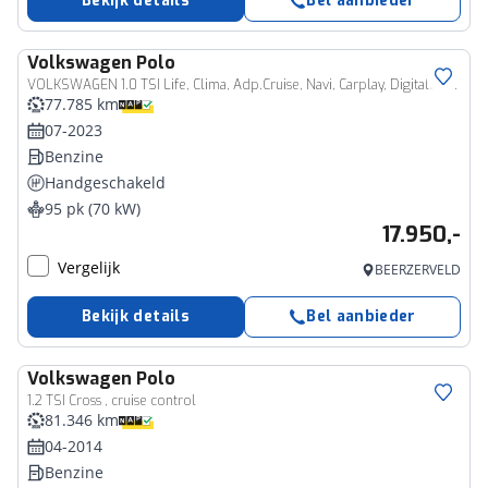
Bekijk details
Bel aanbieder
Volkswagen
Polo
VOLKSWAGEN 1.0 TSI Life, Clima, Adp.Cruise, Navi, Carplay, Digitale Cockpit
77.785 km
07-2023
Benzine
Handgeschakeld
95 pk (70 kW)
17.950,-
Vergelijk
BEERZERVELD
Bekijk details
Bel aanbieder
Volkswagen
Polo
1.2 TSI Cross , cruise control
81.346 km
04-2014
Benzine