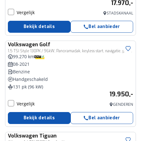
17.970,-
Vergelijk
STADSKANAAL
Bekijk details
Bel aanbieder
Volkswagen
Golf
1.5 TSI Style 130PK / 96kW, Panoramadak, keyless start, navigatie, privacy glas, 17" 'Ventura' LMV, ErgoActive elektrisch verstelbare bestuurdersstoel met geheugen- en massagefunctie, 30 kleurige sfeerverlichting, draadloos Apple Carplay & Android Auto, parkeersensoren voor en achter (PDC), LED Plus koplampen, adaptieve cruise control (ACC), DAB+, elektrisch verstel- en verwarmbare buitenspiegels, 3-zone climatronic etc.
99.270 km
08-2021
Benzine
Handgeschakeld
131 pk (96 kW)
19.950,-
Vergelijk
GENDEREN
Bekijk details
Bel aanbieder
Volkswagen
Tiguan