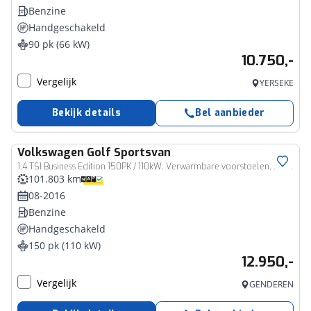
Benzine
Handgeschakeld
90 pk (66 kW)
10.750,-
Vergelijk
YERSEKE
Bekijk details
Bel aanbieder
Volkswagen
Golf Sportsvan
1.4 TSI Business Edition 150PK / 110kW, Verwarmbare voorstoelen, ErgoActive bestuurdersstoel met massagefunctie, navigatie, Xenon verlichting, trekhaak, parkeersensoren voor en achter (PDC), multifunctioneel lederen stuurwiel, cruise control, elektrisch verstel-, verwarm- en inklapbare buitenspiegels, bluetooth telefoonvoorbereiding, 2-zone climatronic, reservewiel etc.
101.803 km
08-2016
Benzine
Handgeschakeld
150 pk (110 kW)
12.950,-
Vergelijk
GENDEREN