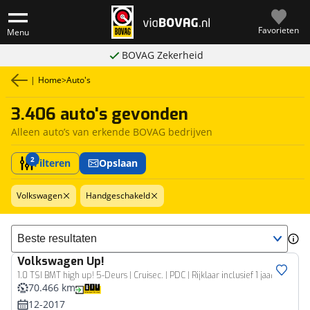
Favorieten
Menu
BOVAG Zekerheid
|
Home
>
Auto's
3.406 auto's gevonden
Alleen auto’s van erkende BOVAG bedrijven
2
Filteren
Opslaan
Volkswagen
Handgeschakeld
Sorteer resultaten
Volkswagen
Up!
1.0 TSI BMT high up! 5-Deurs | Cruisec. | PDC | Rijklaar inclusief 1 jaar BOVAG garantie!
70.466 km
12-2017