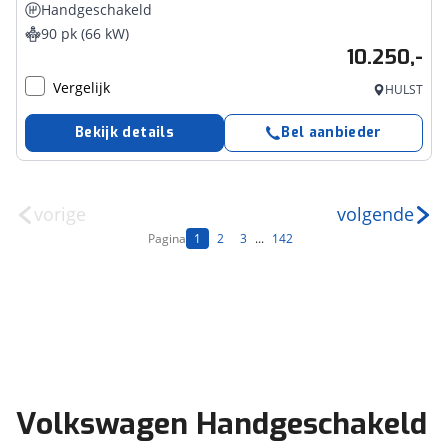
Handgeschakeld
90 pk (66 kW)
10.250,-
Vergelijk
HULST
Bekijk details
Bel aanbieder
vorige
volgende
Pagina
1
2
3
...
142
Volkswagen Handgeschakeld