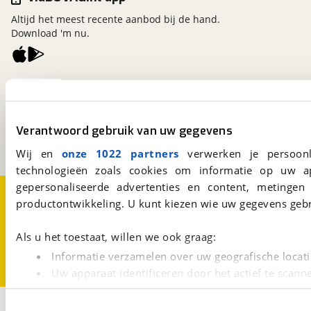
Altijd het meest recente aanbod bij de hand.
Download 'm nu.
viaBOVAG.nl
Kosterijland
15
3981 AJ
Bunnik
Verantwoord gebruik van uw gegevens
Een initiatief van
BOVAG
Wij en
onze 1022 partners
verwerken je persoonl
technologieën zoals cookies om informatie op uw a
gepersonaliseerde advertenties en content, metingen
Over viaBOVAG.nl
Disclaimer- en Privacyverklaring
productontwikkeling. U kunt kiezen wie uw gegevens gebr
Cookievoorkeuren
Vacatures
Als u het toestaat, willen we ook graag:
Informatie verzamelen over uw geografische locati
Uw apparaat identificeren door het actief te scann
Lees meer over hoe uw persoonlijke gegevens worden ve
1
U kunt uw toestemming op elk moment wijzigen of intrekk
Opslaan