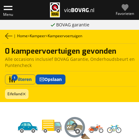
Favorieten
Menu
BOVAG garantie
|
Home
>
Kampeer
>
Kampeervoertuigen
0 kampeervoertuigen gevonden
Alle occasions inclusief BOVAG Garantie, Onderhoudsbeurt en
Puntencheck
1
Filteren
Opslaan
Eifelland