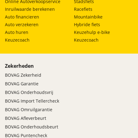
Online Autoverkoopservice
Stadsfiets
Inruilwaarde berekenen
Racefiets
Auto financieren
Mountainbike
Auto verzekeren
Hybride fiets
Auto huren
Keuzehulp e-bike
Keuzecoach
Keuzecoach
Zekerheden
BOVAG Zekerheid
BOVAG Garantie
BOVAG Onderhoudsvrij
BOVAG Import Tellercheck
BOVAG Omruilgarantie
BOVAG Afleverbeurt
BOVAG Onderhoudsbeurt
BOVAG Puntencheck