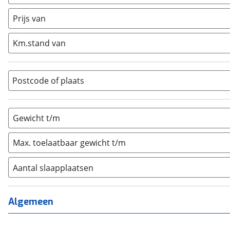
Caravan
(
0
)
Half-integraal
(
0
)
Prijs van
Integraal
(
0
)
Km.stand van
Opzetunit
(
0
)
Overig
(
0
)
Vouwwagen
(
0
)
Postcode of plaats
Gewicht t/m
Max. toelaatbaar gewicht t/m
Aantal slaapplaatsen
1
(
0
)
2
(
0
)
Algemeen
3
(
0
)
4
(
0
)