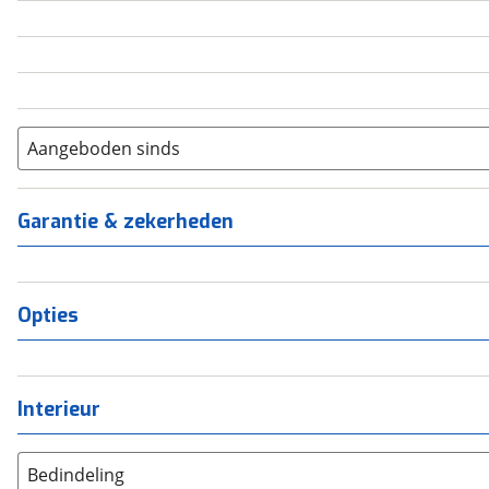
5
(
0
)
6+
(
0
)
Aangeboden sinds
Garantie & zekerheden
Opties
Interieur
Bedindeling