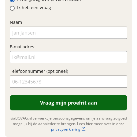
Financieel
Ik heb een vraag
Prijs
€ 2.199,-
BTW/marge
BTW
Naam
Bijtellingspercentage
7 %
Nieuwprijs
€ 2.199,-
E-mailadres
Garanties
Telefoonnummer (optioneel)
BOVAG Garantie
Fabrieksgarantie van
toepassing
Fabrieksgarantie
Ja
Vraag mijn proefrit aan
viaBOVAG.nl verwerkt je persoonsgegevens om je aanvraag zo goed
mogelijk bij de aanbieder te brengen. Lees hier meer over in onze
privacyverklaring
.