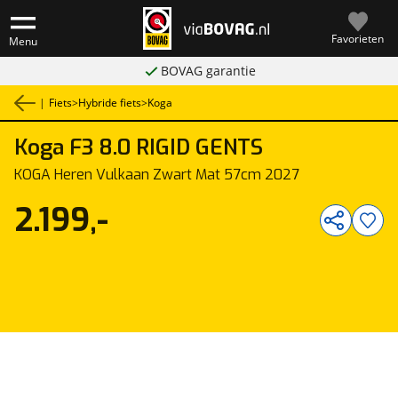
Favorieten
Menu
BOVAG garantie
|
Fiets
>
Hybride fiets
>
Koga
Koga
F3 8.0 RIGID GENTS
1
/
1
KOGA Heren Vulkaan Zwart Mat 57cm 2027
2.199,-