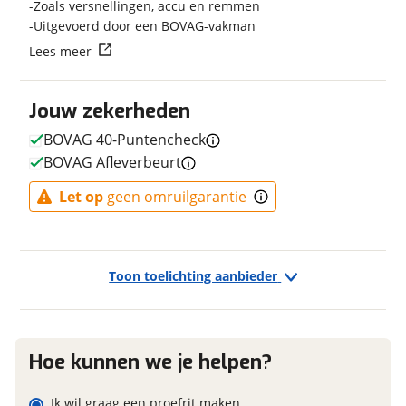
Zoals versnellingen, accu en remmen
Framemateriaal
Aluminium
Uitgevoerd door een BOVAG-vakman
Vraag mijn reservering aan
Kleur
Zwart
Lees meer
Fabriekskleur
Vulkaan Zwart Mat
viaBOVAG.nl verwerkt je persoonsgegevens om je aanvraag zo
goed mogelijk bij de aanbieder te brengen. Lees hier meer
Type remsysteem voor
Schijfrem
Jouw zekerheden
over in onze
privacyverklaring
.
Merk remsysteem voor
SHIMANO
BOVAG 40-Puntencheck
Type primair remsysteem
Schijfrem
BOVAG Afleverbeurt
achter
Merk primair remsysteem
SHIMANO
Let op
geen omruilgarantie
achter
Toon toelichting aanbieder
E-bike
Elektrisch?
Niet elektrisch
Hoe kunnen we je helpen?
Ik wil graag een proefrit maken