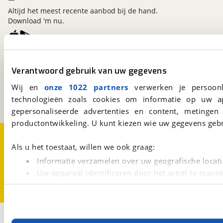
Altijd het meest recente aanbod bij de hand.
Download 'm nu.
viaBOVAG.nl
Verantwoord gebruik van uw gegevens
Kosterijland
15
3981 AJ
Bunnik
Wij en
onze 1022 partners
verwerken je persoonl
Een initiatief van
technologieën zoals cookies om informatie op uw a
BOVAG
gepersonaliseerde advertenties en content, metingen
productontwikkeling. U kunt kiezen wie uw gegevens gebr
Over viaBOVAG.nl
Disclaimer- en Privacyverklaring
Cookievoorkeuren
Vacatures
Als u het toestaat, willen we ook graag:
Informatie verzamelen over uw geografische locati
Uw apparaat identificeren door het actief te scann
Lees meer over hoe uw persoonlijke gegevens worden ve
U kunt uw toestemming op elk moment wijzigen of intrekk
Met cookies en vergelijkbare technieken zorgen we voor 