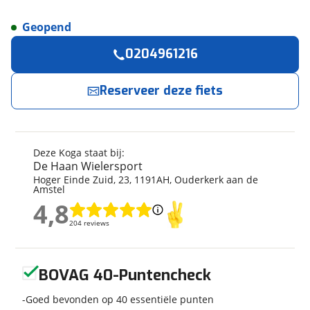
Geopend
Reserveer
nu!
Algemeen
0204961216
Merk
Koga
De Haan Wielersport
neemt snel contact met je
op.
Model
F3 8.0 RIGID GENTS
Reserveer deze fiets
Modeljaar
2027
Jouw contactgegevens
Soort fiets
Hybride fiets
Frametype
Heren
Deze Koga staat bij:
Naam
Framehoogte
57 cm
De Haan Wielersport
Hoger Einde Zuid
,
23
,
1191AH
,
Ouderkerk aan de
Wielmaat
28 inch
Amstel
Nieuw of occasion
Nieuw
4,8
E-mailadres
4,8
204 reviews
204 reviews
Geen reviews gevonden
Telefoonnummer (optioneel)
Techniek
BOVAG 40-Puntencheck
Transmissie
Naaf
Goed bevonden op 40 essentiële punten
Aantal versnellingen
11