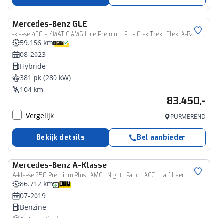
Mercedes-Benz
GLE
-klasse 400 e 4MATIC AMG Line Premium Plus Elek.Trek I Elek. A-Bank I Burmester Enz..
59.156 km
08-2023
Hybride
381 pk (280 kW)
104 km
83.450,-
Vergelijk
PURMEREND
Bekijk details
Bel aanbieder
Mercedes-Benz
A-Klasse
A-klasse 250 Premium Plus | AMG | Night | Pano | ACC | Half Leer
86.712 km
07-2019
Benzine