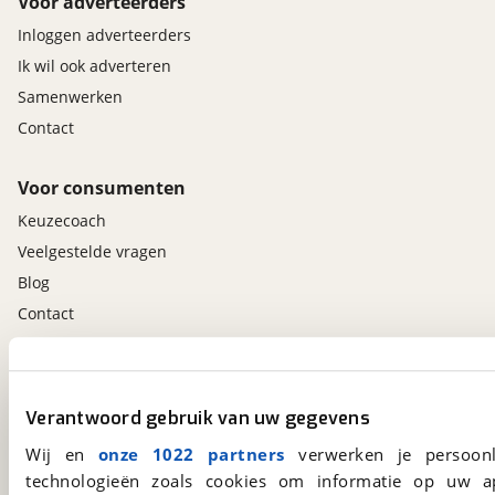
Voor adverteerders
Inloggen adverteerders
Ik wil ook adverteren
Samenwerken
Contact
Voor consumenten
Keuzecoach
Veelgestelde vragen
Blog
Contact
viaBOVAG.nl app
Altijd het meest recente aanbod bij de hand.
Verantwoord gebruik van uw gegevens
Download 'm nu.
Wij en
onze 1022 partners
verwerken je persoonl
technologieën zoals cookies om informatie op uw a