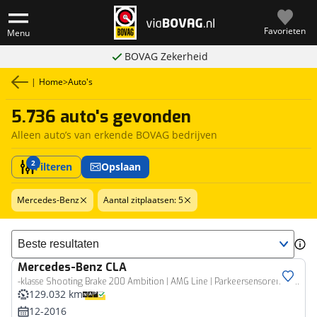
Favorieten
Menu
BOVAG Zekerheid
|
Home
>
Auto's
5.736 auto's gevonden
Alleen auto’s van erkende BOVAG bedrijven
2
Filteren
Opslaan
Mercedes-Benz
Aantal zitplaatsen: 5
Sorteer resultaten
Mercedes-Benz
CLA
-klasse Shooting Brake 200 Ambition | AMG Line | Parkeersensoren | Garmin navigatie | NL auto | 2e eigenaar |
129.032 km
12-2016