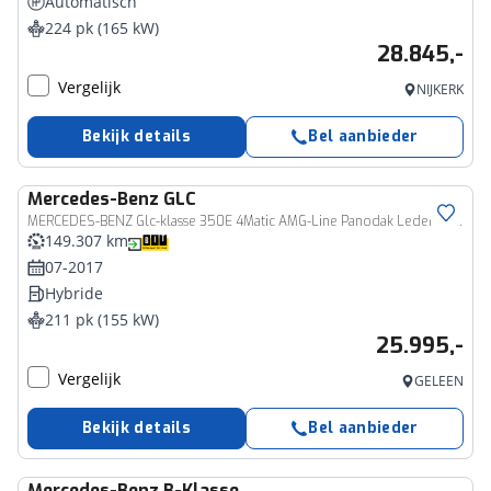
Automatisch
224 pk (165 kW)
28.845,-
Vergelijk
NIJKERK
Bekijk details
Bel aanbieder
Mercedes-Benz
GLC
MERCEDES-BENZ Glc-klasse 350E 4Matic AMG-Line Panodak Leder Keyless Trekhaak Camera Incl 12Mnd Garantie
149.307 km
07-2017
Hybride
211 pk (155 kW)
25.995,-
Vergelijk
GELEEN
Bekijk details
Bel aanbieder
Mercedes-Benz
B-Klasse