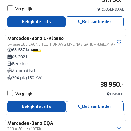
Vergelijk
ROOSENDAAL
Bekijk details
Bel aanbieder
Mercedes-Benz
C-Klasse
C-klasse 200 LAUNCH EDITION AMG LINE NAVIGATIE PREMIUM, APPLE CARPLAY, DAB RADIO, SFEERVERLICHTING, MEMORY STOELEN, STOELVERWARMING, DODEHOEK EN SPOORASSIST, CAMERA, PDC HULP V/A, DIGITAL LICHT, 19"AMG-VELGEN, ENZ. ENZ. FULL OPTIONS!!
68.687 km
06-2021
Benzine
Automatisch
204 pk (150 kW)
38.950,-
Vergelijk
LIMMEN
Bekijk details
Bel aanbieder
Mercedes-Benz
EQA
250 AMG Line 190PK