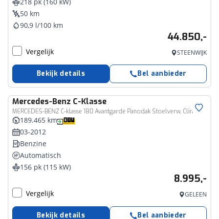
218 pk (160 kW)
50 km
90,9 l/100 km
44.850,-
Vergelijk
STEENWIJK
Bekijk details
Bel aanbieder
Mercedes-Benz
C-Klasse
MERCEDES-BENZ C-klasse 180 Avantgarde Panodak Stoelverw, Clima Cruise Navi Incl Garantie
189.465 km
03-2012
Benzine
Automatisch
156 pk (115 kW)
8.995,-
Vergelijk
GELEEN
Bekijk details
Bel aanbieder