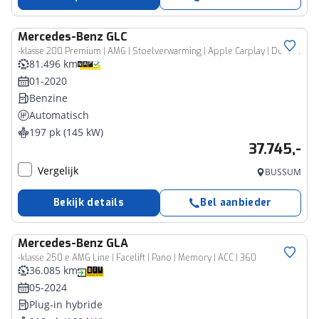
Mercedes-Benz
GLC
-klasse 200 Premium | AMG | Stoelverwarming | Apple Carplay | Dodehoekassistent | Camera | NL auto |
81.496 km
01-2020
Benzine
Automatisch
197 pk (145 kW)
37.745,-
Vergelijk
BUSSUM
Bekijk details
Bel aanbieder
Mercedes-Benz
GLA
-klasse 250 e AMG Line | Facelift | Pano | Memory | ACC | 360
36.085 km
05-2024
Plug-in hybride