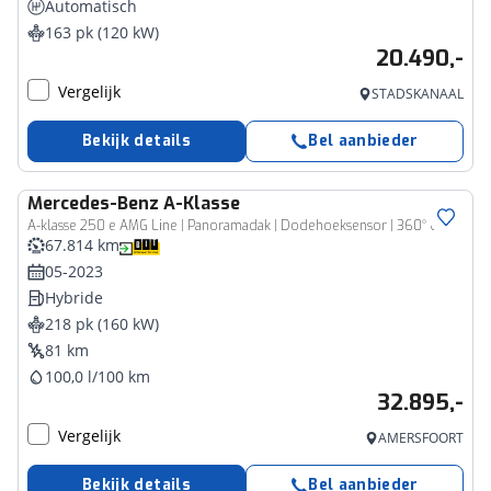
Automatisch
163 pk (120 kW)
20.490,-
Vergelijk
STADSKANAAL
Bekijk details
Bel aanbieder
Mercedes-Benz
A-Klasse
A-klasse 250 e AMG Line | Panoramadak | Dodehoeksensor | 360° Camera | Lane Keeping Assist | Stoelverwarming | FULL Led |
67.814 km
05-2023
Hybride
218 pk (160 kW)
81 km
100,0 l/100 km
32.895,-
Vergelijk
AMERSFOORT
Bekijk details
Bel aanbieder