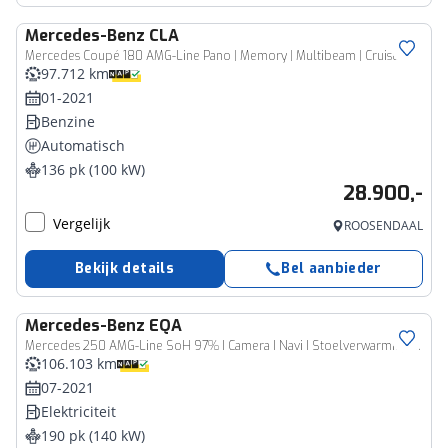
Mercedes-Benz
CLA
Mercedes Coupé 180 AMG-Line Pano | Memory | Multibeam | Cruise | Sfeer | Camera
97.712 km
01-2021
Benzine
Automatisch
136 pk (100 kW)
28.900,-
Vergelijk
ROOSENDAAL
Bekijk details
Bel aanbieder
Mercedes-Benz
EQA
Mercedes 250 AMG-Line SoH 97% I Camera I Navi I Stoelverwarming I DAB I Dodehoek detectie I
106.103 km
07-2021
Elektriciteit
190 pk (140 kW)