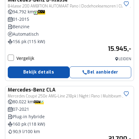
B-klasse 200 AMBITION AUTOMAAT Pano | Dodehoeksensoren | Clima | Trekhaak
94.792 km
01-2015
Benzine
Automatisch
156 pk (115 kW)
15.945,-
Vergelijk
LEIDEN
Bekijk details
Bel aanbieder
Mercedes-Benz
CLA
Mercedes Coupé 250e AMG-Line 218pk | Night | Pano | Multibeam | Memory | Sfeer | Stoelverwarming | Camera | Navi |
80.022 km
07-2021
Plug-in hybride
160 pk (118 kW)
90,9 l/100 km
31.700,-