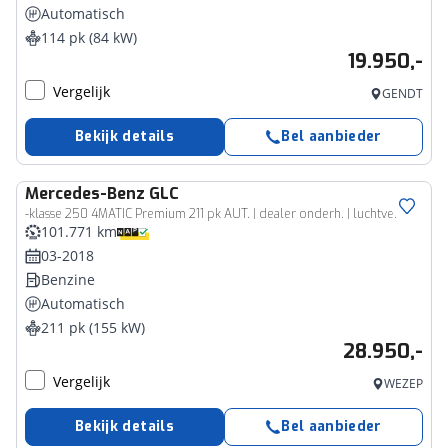
Automatisch
114 pk (84 kW)
19.950,-
Vergelijk
GENDT
Bekijk details
Bel aanbieder
Mercedes-Benz
GLC
-klasse 250 4MATIC Premium 211 pk AUT. | dealer onderh. | luchtvering | trekhaak | elektr. voorstoelen | navigatie | led
101.771 km
03-2018
Benzine
Automatisch
211 pk (155 kW)
28.950,-
Vergelijk
WEZEP
Bekijk details
Bel aanbieder