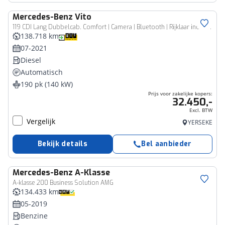
Mercedes-Benz
Vito
Bedrijfswagen
119 CDI Lang Dubbelcab. Comfort | Camera | Bluetooth | Rijklaar inclusief 6 maanden BOVAG garantie!
138.718 km
07-2021
Diesel
Automatisch
190 pk (140 kW)
Prijs voor zakelijke kopers:
32.450,-
Excl. BTW
Vergelijk
YERSEKE
Bekijk details
Bel aanbieder
Mercedes-Benz
A-Klasse
A-klasse 200 Business Solution AMG
134.433 km
05-2019
Benzine