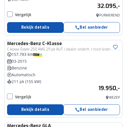
32.095,-
Vergelijk
PURMEREND
Bekijk details
Bel aanbieder
Mercedes-Benz
C-Klasse
C-klasse Estate 250 AMG 211 pk AUT. | dealer onderh. | rood leder | panoramadak | burmester audio | trekhaak | memory seats
157.783 km
03-2015
Benzine
Automatisch
211 pk (155 kW)
19.950,-
Vergelijk
WEZEP
Bekijk details
Bel aanbieder
Mercedes-Benz
GLA