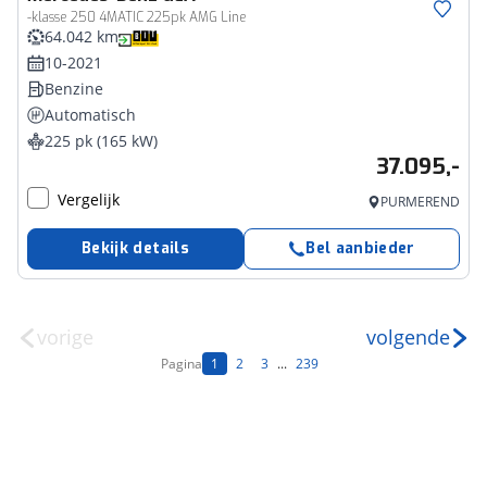
-klasse 250 4MATIC 225pk AMG Line
64.042 km
10-2021
Benzine
Automatisch
225 pk (165 kW)
37.095,-
Vergelijk
PURMEREND
Bekijk details
Bel aanbieder
vorige
volgende
Pagina
1
2
3
...
239