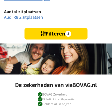
Aantal zitplaatsen
Audi R8 2 zitplaatsen
Filteren
2
De zekerheden van viaBOVAG.nl
BOVAG Zekerheid
BOVAG Omruilgarantie
Heldere all-in prijzen