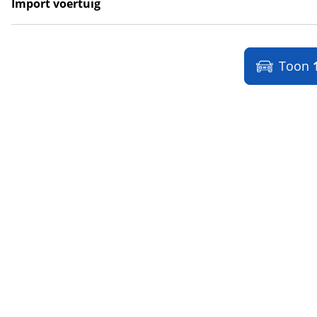
Import voertuig
LYNKenCO
(
1
)
Ja
(
7
)
MAN
(
21
)
Nee
(
6
)
Maserati
(
47
)
Toon
Max Mobiel
(
1
)
Maxus
(
101
)
Maybach
(
2
)
Mazda
(
2854
)
McLaren
(
4
)
Mega
(
1
)
Mercedes-Benz
(
8092
)
MG
(
743
)
Microcar
(
21
)
Microlino
(
4
)
Mini
(
2361
)
Mitsubishi
(
1387
)
Mobilize
(
4
)