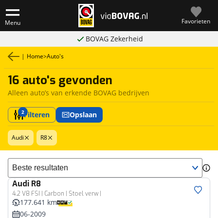
Favorieten
Menu
BOVAG Zekerheid
|
Home
>
Auto's
16 auto's gevonden
Alleen auto’s van erkende BOVAG bedrijven
2
Filteren
Opslaan
Audi
R8
Sorteer resultaten
Audi
R8
4.2 V8 FSI | Carbon | Stoel verw |
177.641 km
06-2009