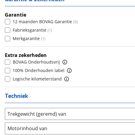
SQ8 e-tron
(
2
)
6+
(
0
)
Cupra
7
(
1175
)
(
6
)
5
(
0
)
TT
(
47
)
Dacia
8+
(
1468
)
Garantie
(
0
)
6
(
0
)
12 maanden BOVAG Garantie
(
9
)
Daewoo
(
1
)
7
(
0
)
Fabrieksgarantie
(
1
)
Daihatsu
(
15
)
8
(
0
)
Merkgarantie
(
1
)
Daimler
(
2
)
9
(
0
)
DFSK
(
21
)
10+
(
0
)
Extra zekerheden
Dodge
(
110
)
BOVAG Onderhoudsvrij
Dongfeng
(
90
)
100% Onderhouden label
Donkervoort
(
1
)
Logische kilometerstand
DS
(
485
)
Estrima
(
2
)
Techniek
Etalian
(
0
)
Farizon
(
3
)
Trekgewicht (geremd) van
Ferrari
(
15
)
Fiat
(
2459
)
Motorinhoud van
Ford
(
8548
)