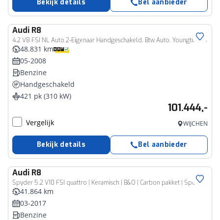
Bekijk details
Bel aanbieder
Audi
R8
4.2 V8 FSI NL Auto 2-Eigenaar Handgeschakeld. Btw Auto. Youngtimer!!
48.831 km
05-2008
Benzine
Handgeschakeld
421 pk (310 kW)
101.444,-
Vergelijk
WIJCHEN
Bekijk details
Bel aanbieder
Audi
R8
Spyder 5.2 V10 FSI quattro | Keramisch | B&O | Carbon pakket | Sportuitlaat
41.864 km
03-2017
Benzine