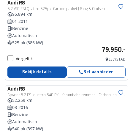
Audi
R8
5.2 V10 FSI Quattro 525pk| Carbon pakket | Bang & Olufsen
95.894 km
01-2011
Benzine
Automatisch
525 pk (386 kW)
79.950,-
Vergelijk
LELYSTAD
Bekijk details
Bel aanbieder
Audi
R8
Spyder 5.2 FSI quattro 540 PK l Keramische remmen l Carbon interieur/exterieur l Bang & Olufsen Sound System l Uitlaatsysteem (met sound engineering) l Elektrisch bedienbare voorstoelen l Achteruitrijcamera l Apple Carplay | Android Auto
52.259 km
08-2016
Benzine
Automatisch
540 pk (397 kW)