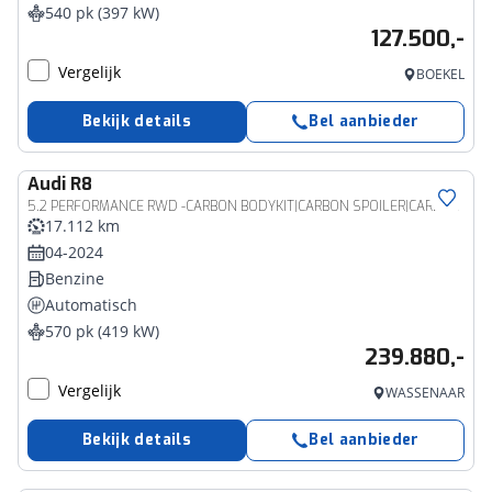
540 pk (397 kW)
127.500,-
Vergelijk
BOEKEL
Bekijk details
Bel aanbieder
Audi
R8
5.2 PERFORMANCE RWD -CARBON BODYKIT|CARBON SPOILER|CARBON INT|OPF DELETE|KORBACH 20" LMV|BANG&OLUFSEN SOUND
17.112 km
04-2024
Benzine
Automatisch
570 pk (419 kW)
239.880,-
Vergelijk
WASSENAAR
Bekijk details
Bel aanbieder