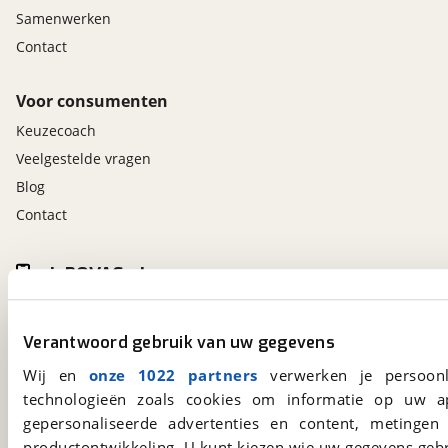
Samenwerken
Contact
Voor consumenten
Keuzecoach
Veelgestelde vragen
Blog
Contact
viaBOVAG.nl app
Altijd het meest recente aanbod bij de hand.
Download 'm nu.
Verantwoord gebruik van uw gegevens
Wij en
onze 1022 partners
verwerken je persoonl
technologieën zoals cookies om informatie op uw a
viaBOVAG.nl
gepersonaliseerde advertenties en content, metingen
Kosterijland
15
productontwikkeling. U kunt kiezen wie uw gegevens gebr
3981 AJ
Bunnik