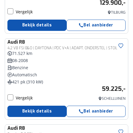
129.900,-
Vergelijk
TILBURG
Bekijk details
Bel aanbieder
Audi
R8
4.2 V8 FSI B&O | DAYTONA | PDC V+A | ADAPT. ONDERSTEL | STOELVERW. | CARBON INT.
71.527 km
08-2008
Benzine
Automatisch
421 pk (310 kW)
59.225,-
Vergelijk
SCHELLUINEN
Bekijk details
Bel aanbieder
Audi
R8