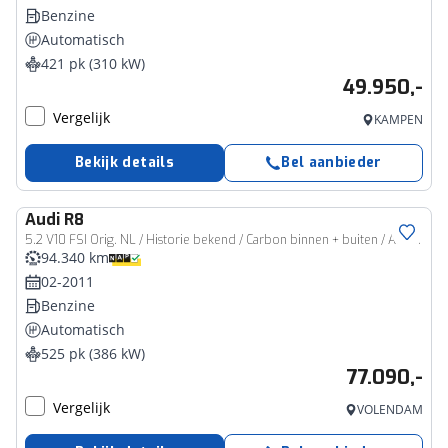
Benzine
Automatisch
421 pk (310 kW)
49.950,-
Vergelijk
KAMPEN
Bekijk details
Bel aanbieder
Audi
R8
5.2 V10 FSI Orig. NL / Historie bekend / Carbon binnen + buiten / Alcantara hemel / Volledig Leer / LED / Achteruitrijcamera
94.340 km
02-2011
Benzine
Automatisch
525 pk (386 kW)
77.090,-
Vergelijk
VOLENDAM