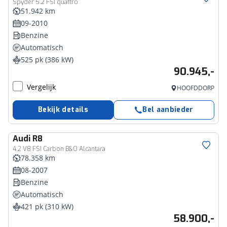
Spyder 5.2 FSI quattro
51.942 km
09-2010
Benzine
Automatisch
525 pk (386 kW)
90.945,-
Vergelijk
HOOFDDORP
Bekijk details
Bel aanbieder
Audi
R8
4.2 V8 FSI Carbon B&O Alcantara
78.358 km
08-2007
Benzine
Automatisch
421 pk (310 kW)
58.900,-