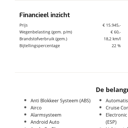
om de site continu te v
technologie die je gedr
Financieel inzicht
Algemeen
weten? Bekijk onze
disc
Merk
Opel
Prijs
€ 15.945,-
en beperkte analytis
Model
Crossland X
Wegenbelasting (gem. p/m)
€ 60,-
voorkeurenpagina
.
Brandstofverbruik (gem.)
18,2 km/l
Uitvoering
1.2 Turbo 120 Jaar
Edition
Bijtellingspercentage
22 %
Kenteken
ZD472B
Kilometerstand
27.565 km
Bouwjaar
4-2019
Modeljaar
2017
Leeftijd
7 jaar en 4 maanden
De belangr
APK vervaldatum
30-04-2027
Carrosserievorm
SUV / Terreinwagen
Anti Blokkeer Systeem (ABS)
Automatis
Soort voertuig
Personenwagen
Airco
Cruise Con
Nieuw of occasion
Occasion
Alarmsysteem
Electronic
Android Auto
(ESP)