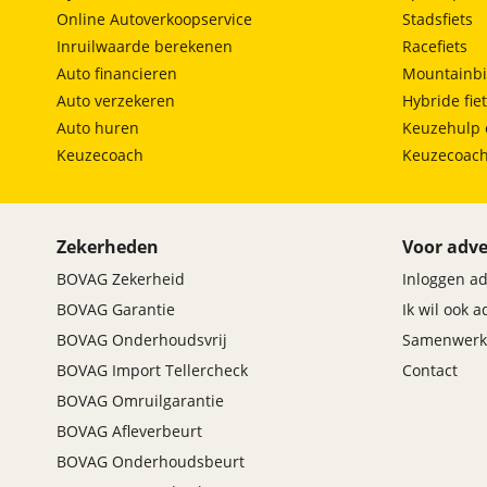
Online Autoverkoopservice
Stadsfiets
Inruilwaarde berekenen
Racefiets
Auto financieren
Mountainbi
Auto verzekeren
Hybride fie
Auto huren
Keuzehulp 
Keuzecoach
Keuzecoac
Hedin Certified-servicepakket Premium 1
Zekerheden
Voor adve
Prijs
:
BOVAG Zekerheid
Inloggen a
€ 795,-
BOVAG Garantie
Ik wil ook 
BOVAG Onderhoudsvrij
Samenwerk
Omschrijving
:
Hedin Certified 99-puntencheck. NAP - Nationale
BOVAG Import Tellercheck
Contact
Autopas. Tenaamstelling . Reinigen binnen- en
BOVAG Omruilgarantie
buitenkant. Servicebeurt volgens
BOVAG Afleverbeurt
fabrieksvoorschriften uitgevoerd. Uitgebreide
poetsbeurt. Halve tank brandstof. Altijd een vaste,
BOVAG Onderhoudsbeurt
scherpe prijs. Dertig dagen omruilgarantie. Geen