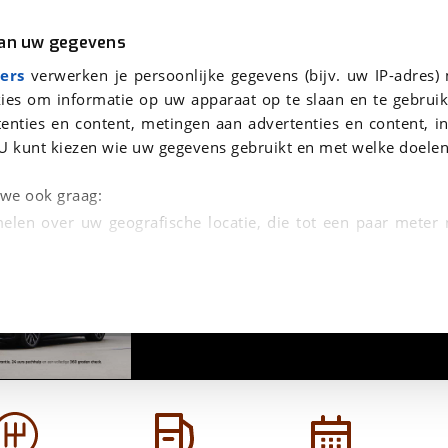
r
Kampeer
van uw gegevens
H 93% | Trekhaak
viaBOVAG.nl verwerkt je persoonsgegevens om je aanvraag zo goed mogelijk bij de aanbieder te brengen. Lees hi
ers
verwerken je persoonlijke gegevens (bijv. uw IP-adres)
ies om informatie op uw apparaat op te slaan en te gebruik
enties en content, metingen aan advertenties en content, in
U kunt kiezen wie uw gegevens gebruikt en met welke doelen
n we ook graag:
elen over uw geografische locatie, die tot een paar meter
1
/
30
entificeren door het actief te scannen op specifieke
 persoonlijke gegevens worden verwerkt en stel uw voo
unt uw toestemming op elk moment wijzigen of in
kbare technieken zorgen we voor een betere en meer persoon
en ervoor dat de website goed werkt. Ook gebruiken we anal