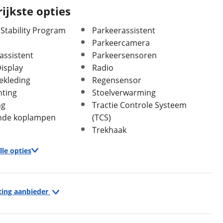
ijkste opties
 Stability Program
Parkeerassistent
Parkeercamera
assistent
Parkeersensoren
isplay
Radio
ekleding
Regensensor
hting
Stoelverwarming
ng
Tractie Controle Systeem
In- en exterieur
nde koplampen
(TCS)
Trekhaak
Aantal deuren
5
Aantal zitplaatsen
5
lle opties
Bekleding
Leder
Interieurkleur
Leder Vernasca Schwarz
stiksel Blau Schwarz
Infotainment
ting aanbieder
Laksoort
Metallic
Head-up display
Kleur
Zwart
Navigatiesysteem full map
Fabriekskleur
Saphirschwarz metallic