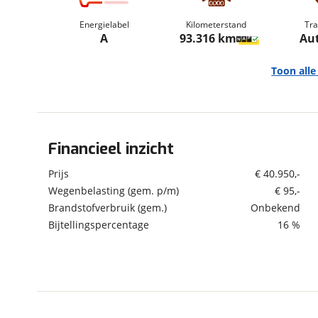
om de site continu te v
Energielabel
Kilometerstand
Tra
technologie die je gedr
A
93.316 km
Au
weten? Bekijk onze
disc
en beperkte analytis
Toon all
voorkeurenpagina
.
Financieel inzicht
Algemeen
Merk
BMW
Prijs
€ 40.950,-
Model
i4
Wegenbelasting (gem. p/m)
€ 95,-
Brandstofverbruik (gem.)
Onbekend
Uitvoering
eDrive40 High Executive
84 kWh
Bijtellingspercentage
16 %
Kenteken
R241BX
Kilometerstand
93.316 km
Bouwjaar
9-2022
Modeljaar
2021
Leeftijd
3 jaar en 11 maanden