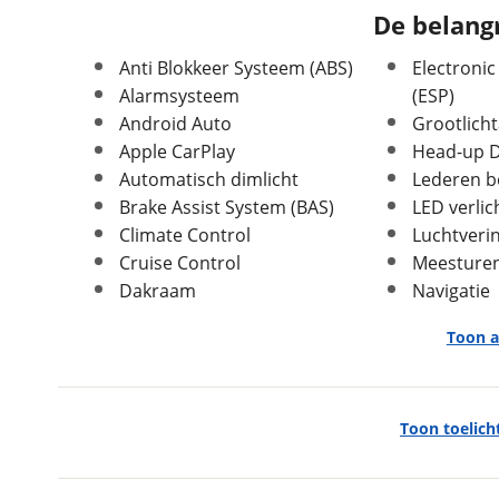
De belangr
APK vervaldatum
30-09-2026
Carrosserievorm
Hatchback
Anti Blokkeer Systeem (ABS)
Electronic
Soort voertuig
Personenwagen
Alarmsysteem
(ESP)
Nieuw of occasion
Occasion
Android Auto
Grootlicht
Apple CarPlay
Head-up D
Automatisch dimlicht
Lederen b
Brake Assist System (BAS)
LED verlic
Climate Control
Luchtveri
Afmetingen en gewicht
Cruise Control
Meesture
Dakraam
Navigatie
Hoogte
1,45 m
Breedte
1,85 m
Toon a
Lengte
4,78 m
Massa ledig voertuig
2.025 kg
Exterieur
Maximaal toelaatbaar
2.605 kg
Toon toelich
gewicht
laser LED koplampen
Max trekgewicht geremd
1.600 kg
Model M Sport (07LF)
Max trekgewicht
750 kg